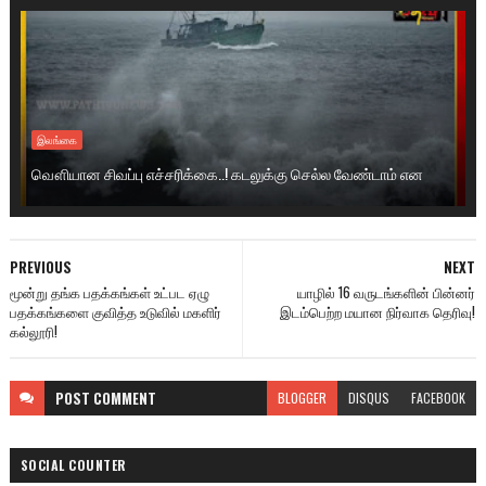
இலங்கை
வௌியான சிவப்பு எச்சரிக்கை..! கடலுக்கு செல்ல வேண்டாம் என
PREVIOUS
NEXT
மூன்று தங்க பதக்கங்கள் உட்பட ஏழு
யாழில் 16 வருடங்களின் பின்னர்
பதக்கங்களை குவித்த உடுவில் மகளிர்
இடம்பெற்ற மயான நிர்வாக தெரிவு!
கல்லூரி!
POST
COMMENT
BLOGGER
DISQUS
FACEBOOK
SOCIAL COUNTER