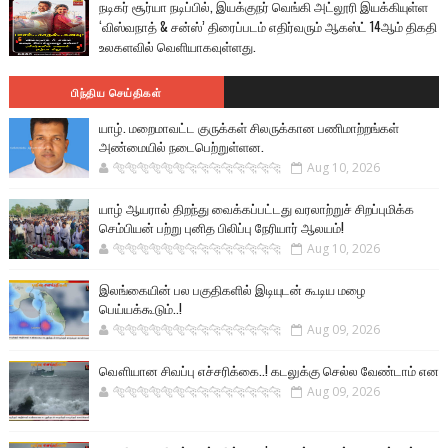
நடிகர் சூர்யா நடிப்பில், இயக்குநர் வெங்கி அட்லூரி இயக்கியுள்ள
‘விஸ்வநாத் & சன்ஸ்’ திரைப்படம் எதிர்வரும் ஆகஸ்ட் 14ஆம் திகதி
உலகளவில் வெளியாகவுள்ளது.
பிந்திய செய்திகள்
யாழ். மறைமாவட்ட குருக்கள் சிலருக்கான பணிமாற்றங்கள்
அண்மையில் நடைபெற்றுள்ளன.
🐅🐅🐅🐅🐅🐅🐆🐆🐆🐆🐆🐆🐆🐆
Aug 10, 2026
யாழ் ஆயரால் திறந்து வைக்கப்பட்டது வரலாற்றுச் சிறப்புமிக்க
செம்பியன் பற்று புனித பிலிப்பு நேரியார் ஆலயம்!
🐅🐅🐅🐅🐅🐅🐆🐆🐆🐆🐆🐆🐆🐆
Aug 10, 2026
இலங்கையின் பல பகுதிகளில் இடியுடன் கூடிய மழை
பெய்யக்கூடும்..!
🐅🐅🐅🐅🐅🐅🐆🐆🐆🐆🐆🐆🐆🐆
Aug 09, 2026
வௌியான சிவப்பு எச்சரிக்கை..! கடலுக்கு செல்ல வேண்டாம் என
🐅🐅🐅🐅🐅🐅🐆🐆🐆🐆🐆🐆🐆🐆
Aug 09, 2026