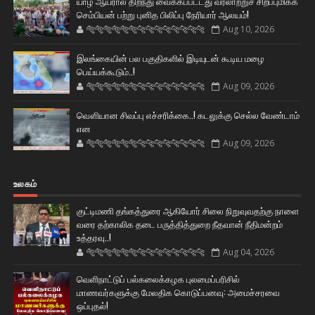
யாழ் ஆயரால் திறந்து வைக்கப்பட்டது வரலாற்றுச் சிறப்புமிக்க
செம்பியன் பற்று புனித பிலிப்பு நேரியார் ஆலயம்!
🐅🐅🐅🐅🐅🐅🐆🐆🐆🐆🐆🐆🐆🐆
Aug 10, 2026
இலங்கையின் பல பகுதிகளில் இடியுடன் கூடிய மழை
பெய்யக்கூடும்..!
🐅🐅🐅🐅🐅🐅🐆🐆🐆🐆🐆🐆🐆🐆
Aug 09, 2026
வௌியான சிவப்பு எச்சரிக்கை..! கடலுக்கு செல்ல வேண்டாம்
என
🐅🐅🐅🐅🐅🐅🐆🐆🐆🐆🐆🐆🐆🐆
Aug 09, 2026
உலகம்
குட்டிமணி தங்கத்துரை ஆகியோர் சிலை நிறுவுவதற்கு நாளை
வரை தற்காலிக தடை பருத்தித்துறை நீதவான் நீதிமன்றம்
உத்தரவு..!
🐅🐅🐅🐅🐅🐅🐆🐆🐆🐆🐆🐆🐆🐆
Aug 04, 2026
வெளிநாட்டுப் பல்கலைக்கழக புலமைப்பரிசில்
மாணவர்களுக்கு மேலதிக கொடுப்பனவு: அமைச்சரவை
ஒப்புதல்!