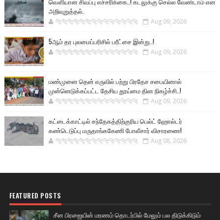
வௌியான சிவப்பு எச்சரிக்கை..! கடலுக்கு செல்ல வேண்டாம் என
அறிவுறுத்தல்.
🐅🐅🐅🐅🐅🐅🐆🐆🐆🐆🐆🐆🐆🐆
Aug 09, 2026
5ஆம் தர புலமைப்பரிசில் பரீட்சை இன்று..!
🐅🐅🐅🐅🐅🐅🐆🐆🐆🐆🐆🐆🐆🐆
Aug 09, 2026
மண்முனை தென் எருவில் பற்று பிரதேச சபையினால்
முன்னெடுக்கப்பட்ட தேசிய தூய்மை தின நிகழ்ச்சி..!
🐅🐅🐅🐅🐅🐅🐆🐆🐆🐆🐆🐆🐆🐆
Aug 09, 2026
கட்டைக்காட்டில் சந்தேகத்திற்குரிய பெல்ட் ஹோல்டர்
கண்டெடுப்பு மருதாங்ககேணி போலீசார் விசாரணை!
🐅🐅🐅🐅🐅🐅🐆🐆🐆🐆🐆🐆🐆🐆
Aug 08, 2026
FEATURED POSTS
சீன பிரஜையின் மரணம் தொடர்பில் மேலும் பல திடுக்கிடும்