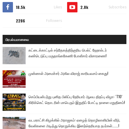
18.5k
2.8k
Likes
Subscribes
2286
Followers
பிரபல்யமானவை
கட்டைக்காட்டில் சந்தேகத்திற்குரிய பெல்ட் ஹோல்டர்
கண்டெடுப்பு மருதாங்ககேணி போலீசார் விசாரணை!
முன்னாள் அமைச்சர் அகில விராஜ் காரியவசம் கைது!
செம்பியன்பற்று புனித பிலிப்பு நேரியார் ஆலய திறப்பு விழா: ‘T10’
கிரிக்கெட் தொடரின் மாபெரும் இறுதிப் போட்டி நாளை மறுதினம்!
வடமராட்சி கிழக்கில் அராஜகம்: ஏழைத் தொழிலாளியின் வீடு,
வேலிகளை அடித்து நொறுக்கிய இனந்தெரியாத நபர்கள்.......!