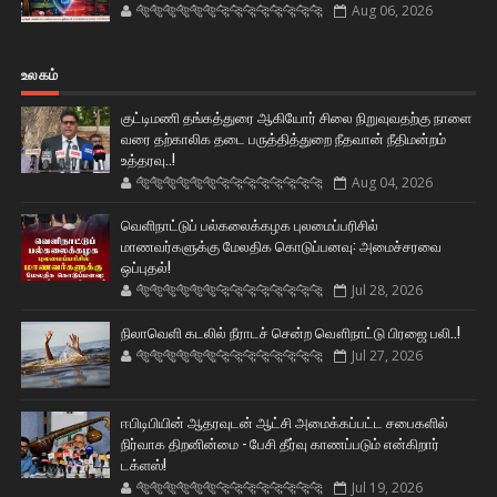
🐅🐅🐅🐅🐅🐅🐆🐆🐆🐆🐆🐆🐆🐆
Aug 06, 2026
உலகம்
குட்டிமணி தங்கத்துரை ஆகியோர் சிலை நிறுவுவதற்கு நாளை
வரை தற்காலிக தடை பருத்தித்துறை நீதவான் நீதிமன்றம்
உத்தரவு..!
🐅🐅🐅🐅🐅🐅🐆🐆🐆🐆🐆🐆🐆🐆
Aug 04, 2026
வெளிநாட்டுப் பல்கலைக்கழக புலமைப்பரிசில்
மாணவர்களுக்கு மேலதிக கொடுப்பனவு: அமைச்சரவை
ஒப்புதல்!
🐅🐅🐅🐅🐅🐅🐆🐆🐆🐆🐆🐆🐆🐆
Jul 28, 2026
நிலாவெளி கடலில் நீராடச் சென்ற வௌிநாட்டு பிரஜை பலி..!
🐅🐅🐅🐅🐅🐅🐆🐆🐆🐆🐆🐆🐆🐆
Jul 27, 2026
ஈபிடிபியின் ஆதரவுடன் ஆட்சி அமைக்கப்பட்ட சபைகளில்
நிர்வாக திறனின்மை - பேசி தீர்வு காணப்படும் என்கிறார்
டக்ளஸ்!
🐅🐅🐅🐅🐅🐅🐆🐆🐆🐆🐆🐆🐆🐆
Jul 19, 2026