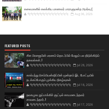
கலைமகளில் கலக்கிய மாணவர் பாராளுமன்ற அமர்வு (
🐅🐅🐅🐅🐅🐅🐆🐆🐆🐆🐆🐆🐆🐆
Aug 06, 2026
FEATURED POSTS
சீன பிரஜையின் மரணம் தொடர்பில் மேலும் பல திடுக்கிடும்
தகவல்கள்..!
🐅🐅🐅🐅🐅🐅🐆🐆🐆🐆🐆🐆🐆🐆
Jul 28, 2026
கால்பந்து செம்பியன்ஷிப்பின் மூன்றாம் இட போட்டியில்
நடக்கப்போகும் முக்கிய நிகழ்வுகள்
🐅🐅🐅🐅🐅🐅🐆🐆🐆🐆🐆🐆🐆🐆
Jul 18, 2026
நவகமுவ துப்பாக்கிச் சூட்டில் காயமடைந்தவர்
சாவடைந்தார்..!
🐅🐅🐅🐅🐅🐅🐆🐆🐆🐆🐆🐆🐆🐆
Jul 17, 2026