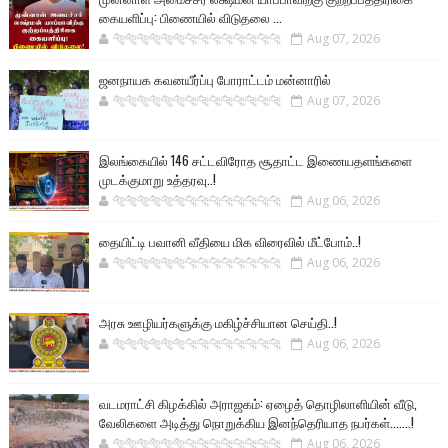
கையளிப்பு: பிணையில் விடுதலை ...
🐅🐅🐅🐅🐅🐅🐆🐆🐆🐆🐆🐆🐆🐆
Aug 07, 2026
ஜனநாயக கவனயீர்ப்பு போராட்டம் மன்னாரில்
🐅🐅🐅🐅🐅🐅🐆🐆🐆🐆🐆🐆🐆🐆
Aug 07, 2026
இலங்கையில் 146 சட்டவிரோத சூதாட்ட இணையதளங்களை
முடக்குமாறு உத்தரவு..!
🐅🐅🐅🐅🐅🐅🐆🐆🐆🐆🐆🐆🐆🐆
Aug 06, 2026
தையிட்டி பவானி வீதியை மிக விரைவில் மீட்போம்..!
🐅🐅🐅🐅🐅🐅🐆🐆🐆🐆🐆🐆🐆🐆
Aug 06, 2026
அரசு ஊழியர்களுக்கு மகிழ்ச்சியான செய்தி..!
🐅🐅🐅🐅🐅🐅🐆🐆🐆🐆🐆🐆🐆🐆
Aug 06, 2026
வடமராட்சி கிழக்கில் அராஜகம்: ஏழைத் தொழிலாளியின் வீடு,
வேலிகளை அடித்து நொறுக்கிய இனந்தெரியாத நபர்கள்.......!
🐅🐅🐅🐅🐅🐅🐆🐆🐆🐆🐆🐆🐆🐆
Aug 06, 2026