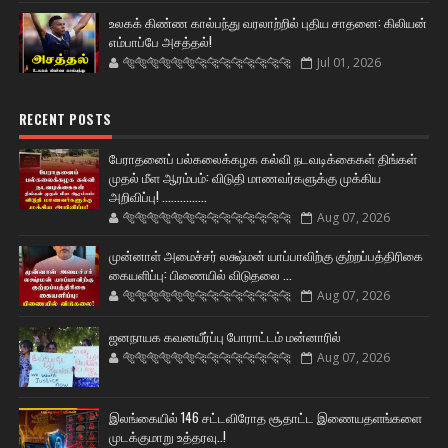
உலகக் கிண்ண கால்பந்து வரலாற்றில் புதிய சாதனை: கிலியன்
எம்பாப்பே அசத்தல்!
🐅🐅🐅🐅🐅🐅🐆🐆🐆🐆🐆🐆🐆🐆
Jul 01, 2026
RECENT POSTS
பேராதனைப் பல்கலைக்கழக கல்வி நடவடிக்கைகள் திங்கள்
முதல் மீள ஆரம்பம்: விடுதி மாணவர்களுக்கு முக்கிய
அறிவிப்பு! ...............
🐅🐅🐅🐅🐅🐅🐆🐆🐆🐆🐆🐆🐆🐆
Aug 07, 2026
முன்னாள் அமைச்சர் லக்ஷ்மன் யாப்பாவிற்கு குற்றப்பத்திரிகை
கையளிப்பு: பிணையில் விடுதலை ...
🐅🐅🐅🐅🐅🐅🐆🐆🐆🐆🐆🐆🐆🐆
Aug 07, 2026
ஜனநாயக கவனயீர்ப்பு போராட்டம் மன்னாரில்
🐅🐅🐅🐅🐅🐅🐆🐆🐆🐆🐆🐆🐆🐆
Aug 07, 2026
இலங்கையில் 146 சட்டவிரோத சூதாட்ட இணையதளங்களை
முடக்குமாறு உத்தரவு..!