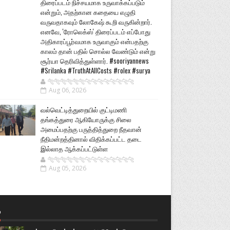
திரைப்படம் நிச்சயமாக உருவாக்கப்படும்
என்றும், அதற்கான கதையை எழுதி
வருவதாகவும் லோகேஷ் கூறி வருகின்றார்.
எனவே, 'ரோலெக்ஸ்' திரைப்படம் எப்போது
அதிகாரப்பூர்வமாக உருவாகும் என்பதற்கு
காலம் தான் பதில் சொல்ல வேண்டும் என்று
சூர்யா தெரிவித்துள்ளார். #sooriyannews
#Srilanka #TruthAtAllCosts #rolex #surya
🐅🐅🐅🐅🐅🐅🐆🐆🐆🐆🐆🐆🐆🐆
Aug 06, 2026
வல்வெட்டித்துறையில் குட்டிமணி
தங்கத்துரை ஆகியோருக்கு சிலை
அமைப்பதற்கு பருத்தித்துறை நீதவான்
நீதிமன்றத்தினால் விதிக்கப்பட்ட தடை
இல்லாத ஆக்கப்பட்டுள்ள
🐅🐅🐅🐅🐅🐅🐆🐆🐆🐆🐆🐆🐆🐆
Aug 05, 2026
்