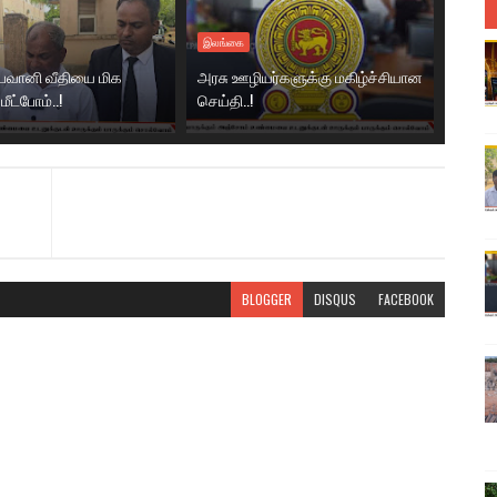
இலங்கை
 பவானி வீதியை மிக
அரசு ஊழியர்களுக்கு மகிழ்ச்சியான
மீட்போம்..!
செய்தி..!
BLOGGER
DISQUS
FACEBOOK