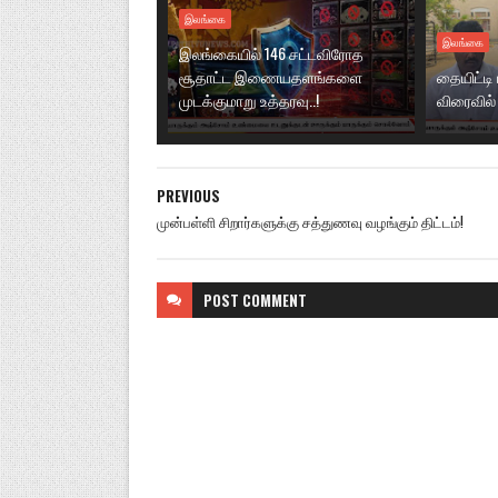
இலங்கை
இலங்கை
இலங்கையில் 146 சட்டவிரோத
சூதாட்ட இணையதளங்களை
தையிட்டி
முடக்குமாறு உத்தரவு..!
விரைவில் 
PREVIOUS
முன்பள்ளி சிறார்களுக்கு சத்துணவு வழங்கும் திட்டம்!
POST
COMMENT