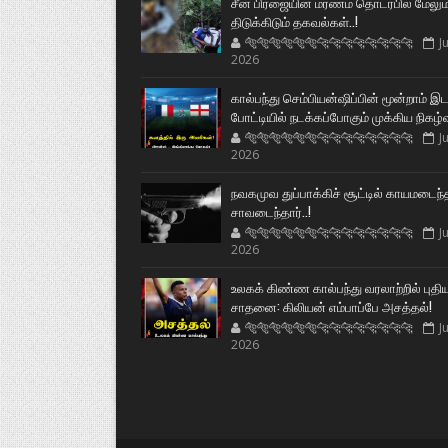
சீன பிரஜையின் மரணம் தொடர்பில் மேலும
திடுக்கிடும் தகவல்கள்..!
🐅🐅🐅🐅🐅🐅🐆🐆🐆🐆🐆🐆🐆🐆
Ju
2026
கால்பந்து செம்பியன்ஷிப்பின் மூன்றாம் இ
போட்டியில் நடக்கப்போகும் முக்கிய நிகழ்
🐅🐅🐅🐅🐅🐅🐆🐆🐆🐆🐆🐆🐆🐆
Ju
2026
நவகமுவ துப்பாக்கிச் சூட்டில் காயமடைந்
சாவடைந்தார்..!
🐅🐅🐅🐅🐅🐅🐆🐆🐆🐆🐆🐆🐆🐆
Ju
2026
உலகக் கிண்ண கால்பந்து வரலாற்றில் புதி
சாதனை: கிலியன் எம்பாப்பே அசத்தல்!
🐅🐅🐅🐅🐅🐅🐆🐆🐆🐆🐆🐆🐆🐆
Ju
2026