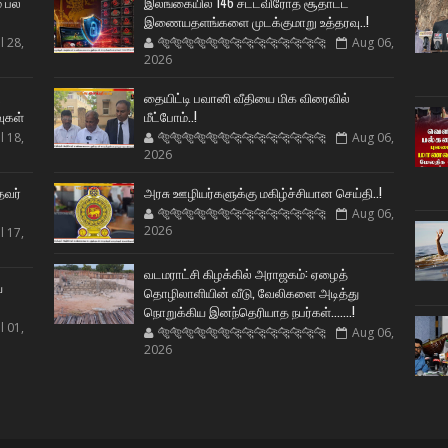
் பல
இலங்கையில் 146 சட்டவிரோத சூதாட்ட
இணையதளங்களை முடக்குமாறு உத்தரவு..!
l 28,
🐅🐅🐅🐅🐅🐅🐆🐆🐆🐆🐆🐆🐆🐆
Aug 06,
2026
ட
தையிட்டி பவானி வீதியை மிக விரைவில்
வுகள்
மீட்போம்..!
l 18,
🐅🐅🐅🐅🐅🐅🐆🐆🐆🐆🐆🐆🐆🐆
Aug 06,
2026
தவர்
அரசு ஊழியர்களுக்கு மகிழ்ச்சியான செய்தி..!
🐅🐅🐅🐅🐅🐅🐆🐆🐆🐆🐆🐆🐆🐆
Aug 06,
2026
l 17,
வடமராட்சி கிழக்கில் அராஜகம்: ஏழைத்
ய
தொழிலாளியின் வீடு, வேலிகளை அடித்து
நொறுக்கிய இனந்தெரியாத நபர்கள்.......!
l 01,
🐅🐅🐅🐅🐅🐅🐆🐆🐆🐆🐆🐆🐆🐆
Aug 06,
2026