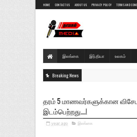
HOME
CONTACT US
ABOUT US
PRIVACY POLICY
TERMS AND CON
இலங்கை
இந்தியா
உலகம்
Breaking News
தரம் 5 மாணவர்களுக்கான விசேட
இடம்பெற்றது....!
year ago
இலங்கை