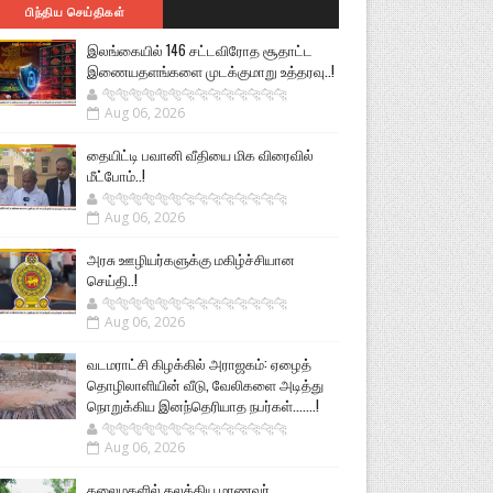
பிந்திய செய்திகள்
இலங்கையில் 146 சட்டவிரோத சூதாட்ட
இணையதளங்களை முடக்குமாறு உத்தரவு..!
🐅🐅🐅🐅🐅🐅🐆🐆🐆🐆🐆🐆🐆🐆
Aug 06, 2026
தையிட்டி பவானி வீதியை மிக விரைவில்
மீட்போம்..!
🐅🐅🐅🐅🐅🐅🐆🐆🐆🐆🐆🐆🐆🐆
Aug 06, 2026
அரசு ஊழியர்களுக்கு மகிழ்ச்சியான
செய்தி..!
🐅🐅🐅🐅🐅🐅🐆🐆🐆🐆🐆🐆🐆🐆
Aug 06, 2026
வடமராட்சி கிழக்கில் அராஜகம்: ஏழைத்
தொழிலாளியின் வீடு, வேலிகளை அடித்து
நொறுக்கிய இனந்தெரியாத நபர்கள்.......!
🐅🐅🐅🐅🐅🐅🐆🐆🐆🐆🐆🐆🐆🐆
Aug 06, 2026
கலைமகளில் கலக்கிய மாணவர்