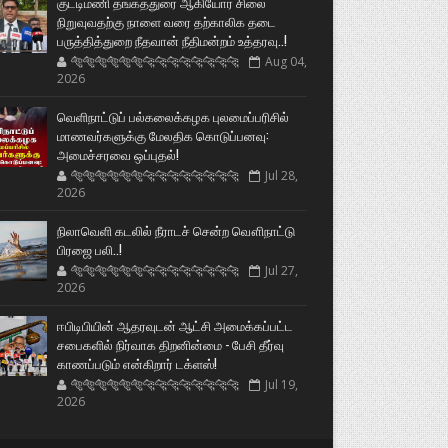
குட்டிமணி தங்கத்துரை ஆகியோர் சிலை
நிறுவுவதற்கு நாளை வரை தற்காலிக தடை
பருத்தித்துறை நீதவான் நீதிமன்றம் உத்தரவு..!
🐅🐅🐅🐅🐅🐅🐆🐆🐆🐆🐆🐆🐆🐆
Aug 04,
2026
வெளிநாட்டுப் பல்கலைக்கழக புலமைப்பரிசில்
மாணவர்களுக்கு மேலதிக கொடுப்பனவு:
அமைச்சரவை ஒப்புதல்!
🐅🐅🐅🐅🐅🐅🐆🐆🐆🐆🐆🐆🐆🐆
Jul 28,
2026
நிலாவெளி கடலில் நீராடச் சென்ற வௌிநாட்டு
பிரஜை பலி..!
🐅🐅🐅🐅🐅🐅🐆🐆🐆🐆🐆🐆🐆🐆
Jul 27,
2026
ஈபிடிபியின் ஆதரவுடன் ஆட்சி அமைக்கப்பட்ட
சபைகளில் நிர்வாக திறனின்மை - பேசி தீர்வு
காணப்படும் என்கிறார் டக்ளஸ்!
🐅🐅🐅🐅🐅🐅🐆🐆🐆🐆🐆🐆🐆🐆
Jul 19,
2026