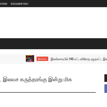
DITIONS
DISCLAIMER PAGE
இலங்கையில் 146 சட்டவிரோத சூதாட்ட இணையதளங
இலங்கை
 இலவச கருத்தரங்கு இன்று மிக