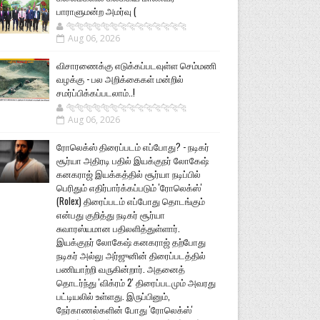
பாராளுமன்ற அமர்வு (
🐅🐅🐅🐅🐅🐅🐆🐆🐆🐆🐆🐆🐆🐆
Aug 06, 2026
விசாரணைக்கு எடுக்கப்படவுள்ள செம்மணி
வழக்கு - பல அறிக்கைகள் மன்றில்
சமர்ப்பிக்கப்படலாம்..!
🐅🐅🐅🐅🐅🐅🐆🐆🐆🐆🐆🐆🐆🐆
Aug 06, 2026
ரோலெக்ஸ் திரைப்படம் எப்போது? - நடிகர்
சூர்யா அதிரடி பதில் இயக்குநர் லோகேஷ்
கனகராஜ் இயக்கத்தில் சூர்யா நடிப்பில்
பெரிதும் எதிர்பார்க்கப்படும் 'ரோலெக்ஸ்'
(Rolex) திரைப்படம் எப்போது தொடங்கும்
என்பது குறித்து நடிகர் சூர்யா
சுவாரஸ்யமான பதிலளித்துள்ளார்.
இயக்குநர் லோகேஷ் கனகராஜ் தற்போது
நடிகர் அல்லு அர்ஜுனின் திரைப்படத்தில்
பணியாற்றி வருகின்றார். அதனைத்
தொடர்ந்து 'விக்ரம் 2' திரைப்படமும் அவரது
பட்டியலில் உள்ளது. இருப்பினும்,
நேர்காணல்களின் போது 'ரோலெக்ஸ்'