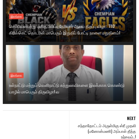
இலங்கை
செம்பியன்பற்று புனித பிலிப்பு நேரியார் ஆலய திறப்பு விழா: ‘T10’
கிரிக்கெட் தொடரின் மாபெரும் இறுதிப் போட்டி நாளை மறுதினம்!
இலங்கை
உள்நாட்டு மற்றும் வெளிநாட்டு சுற்றுலாவிகளை இலக்காக கொண்டு
யாழில் மாபெரும் திருவிழா! வ
NEXT
சந்தாதோட்டம் அருள்மிகு ஸ்ரீ முதலி
(மனோன்மணி) அம்பாள் தீத்த
உற்சவம்..!