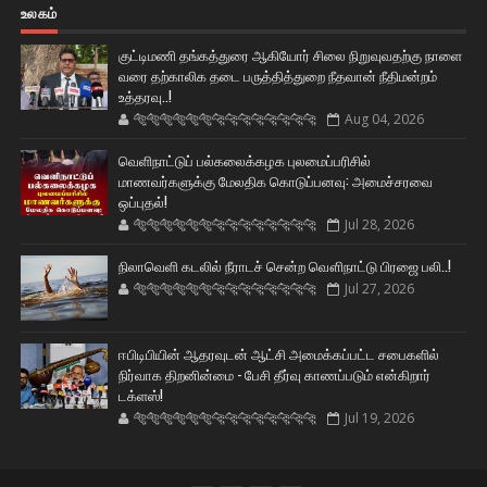
உலகம்
குட்டிமணி தங்கத்துரை ஆகியோர் சிலை நிறுவுவதற்கு நாளை
வரை தற்காலிக தடை பருத்தித்துறை நீதவான் நீதிமன்றம்
உத்தரவு..!
🐅🐅🐅🐅🐅🐅🐆🐆🐆🐆🐆🐆🐆🐆
Aug 04, 2026
வெளிநாட்டுப் பல்கலைக்கழக புலமைப்பரிசில்
மாணவர்களுக்கு மேலதிக கொடுப்பனவு: அமைச்சரவை
ஒப்புதல்!
🐅🐅🐅🐅🐅🐅🐆🐆🐆🐆🐆🐆🐆🐆
Jul 28, 2026
நிலாவெளி கடலில் நீராடச் சென்ற வௌிநாட்டு பிரஜை பலி..!
🐅🐅🐅🐅🐅🐅🐆🐆🐆🐆🐆🐆🐆🐆
Jul 27, 2026
ஈபிடிபியின் ஆதரவுடன் ஆட்சி அமைக்கப்பட்ட சபைகளில்
நிர்வாக திறனின்மை - பேசி தீர்வு காணப்படும் என்கிறார்
டக்ளஸ்!
🐅🐅🐅🐅🐅🐅🐆🐆🐆🐆🐆🐆🐆🐆
Jul 19, 2026