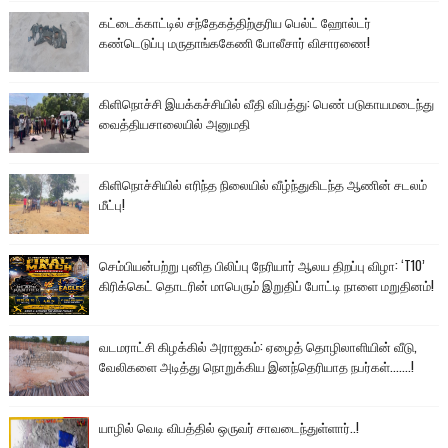
கட்டைக்காட்டில் சந்தேகத்திற்குரிய பெல்ட் ஹோல்டர்
கண்டெடுப்பு மருதாங்ககேணி போலீசார் விசாரணை!
கிளிநொச்சி இயக்கச்சியில் வீதி விபத்து: பெண் படுகாயமடைந்து
வைத்தியசாலையில் அனுமதி
கிளிநொச்சியில் எரிந்த நிலையில் வீழ்ந்துகிடந்த ஆணின் சடலம்
மீட்பு!
செம்பியன்பற்று புனித பிலிப்பு நேரியார் ஆலய திறப்பு விழா: ‘T10’
கிரிக்கெட் தொடரின் மாபெரும் இறுதிப் போட்டி நாளை மறுதினம்!
வடமராட்சி கிழக்கில் அராஜகம்: ஏழைத் தொழிலாளியின் வீடு,
வேலிகளை அடித்து நொறுக்கிய இனந்தெரியாத நபர்கள்.......!
யாழில் வெடி விபத்தில் ஒருவர் சாவடைந்துள்ளார்..!