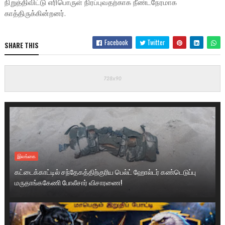
நிறுத்திவிட்டு எரிபொருள் நிரப்புவதற்காக நீண்டநேரமாக
காத்திருக்கின்றனர்.
Facebook
Twitter
SHARE THIS
இலங்கை
கட்டைக்காட்டில் சந்தேகத்திற்குரிய பெல்ட் ஹோல்டர் கண்டெடுப்பு
மருதாங்ககேணி போலீசார் விசாரணை!