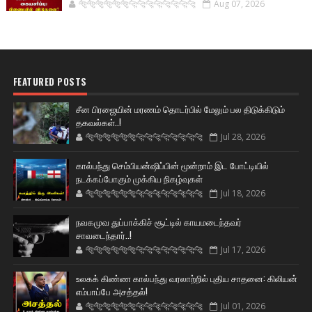
🐅🐅🐅🐅🐅🐅🐆🐆🐆🐆🐆🐆🐆🐆
Aug 07, 2026
FEATURED POSTS
சீன பிரஜையின் மரணம் தொடர்பில் மேலும் பல திடுக்கிடும்
தகவல்கள்..!
🐅🐅🐅🐅🐅🐅🐆🐆🐆🐆🐆🐆🐆🐆
Jul 28, 2026
கால்பந்து செம்பியன்ஷிப்பின் மூன்றாம் இட போட்டியில்
நடக்கப்போகும் முக்கிய நிகழ்வுகள்
🐅🐅🐅🐅🐅🐅🐆🐆🐆🐆🐆🐆🐆🐆
Jul 18, 2026
நவகமுவ துப்பாக்கிச் சூட்டில் காயமடைந்தவர்
சாவடைந்தார்..!
🐅🐅🐅🐅🐅🐅🐆🐆🐆🐆🐆🐆🐆🐆
Jul 17, 2026
உலகக் கிண்ண கால்பந்து வரலாற்றில் புதிய சாதனை: கிலியன்
எம்பாப்பே அசத்தல்!
🐅🐅🐅🐅🐅🐅🐆🐆🐆🐆🐆🐆🐆🐆
Jul 01, 2026