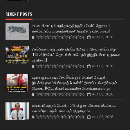
RECENT POSTS
கட்டைக்காட்டில் சந்தேகத்திற்குரிய பெல்ட் ஹோல்டர்
கண்டெடுப்பு மருதாங்ககேணி போலீசார் விசாரணை!
🐅🐅🐅🐅🐅🐅🐆🐆🐆🐆🐆🐆🐆🐆
Aug 08, 2026
செம்பியன்பற்று புனித பிலிப்பு நேரியார் ஆலய திறப்பு விழா:
‘T10’ கிரிக்கெட் தொடரின் மாபெரும் இறுதிப் போட்டி நாளை
மறுதினம்!
🐅🐅🐅🐅🐅🐅🐆🐆🐆🐆🐆🐆🐆🐆
Aug 08, 2026
நடிகர் சூர்யா நடிப்பில், இயக்குநர் வெங்கி அட்லூரி
இயக்கியுள்ள ‘விஸ்வநாத் & சன்ஸ்’ திரைப்படம் எதிர்வரும்
ஆகஸ்ட் 14ஆம் திகதி உலகளவில் வெளியாகவுள்ளது.
🐅🐅🐅🐅🐅🐅🐆🐆🐆🐆🐆🐆🐆🐆
Aug 08, 2026
உள்நாட்டு மற்றும் வெளிநாட்டு சுற்றுலாவிகளை இலக்காக
கொண்டு யாழில் மாபெரும் திருவிழா! வ
🐅🐅🐅🐅🐅🐅🐆🐆🐆🐆🐆🐆🐆🐆
Aug 08, 2026