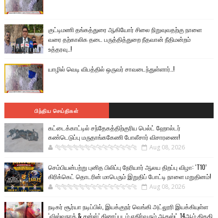
குட்டிமணி தங்கத்துரை ஆகியோர் சிலை நிறுவுவதற்கு நாளை
வரை தற்காலிக தடை பருத்தித்துறை நீதவான் நீதிமன்றம்
உத்தரவு..!
யாழில் வெடி விபத்தில் ஒருவர் சாவடைந்துள்ளார்..!
பிந்திய செய்திகள்
கட்டைக்காட்டில் சந்தேகத்திற்குரிய பெல்ட் ஹோல்டர்
கண்டெடுப்பு மருதாங்ககேணி போலீசார் விசாரணை!
🐅🐅🐅🐅🐅🐅🐆🐆🐆🐆🐆🐆🐆🐆
Aug 08, 2026
செம்பியன்பற்று புனித பிலிப்பு நேரியார் ஆலய திறப்பு விழா: ‘T10’
கிரிக்கெட் தொடரின் மாபெரும் இறுதிப் போட்டி நாளை மறுதினம்!
🐅🐅🐅🐅🐅🐅🐆🐆🐆🐆🐆🐆🐆🐆
Aug 08, 2026
நடிகர் சூர்யா நடிப்பில், இயக்குநர் வெங்கி அட்லூரி இயக்கியுள்ள
‘விஸ்வநாத் & சன்ஸ்’ திரைப்படம் எதிர்வரும் ஆகஸ்ட் 14ஆம் திகதி