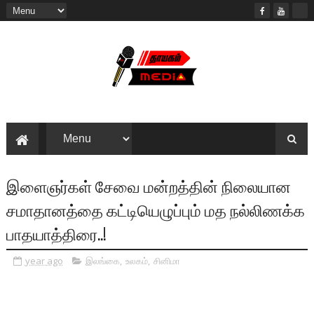
இளைஞர்கள் சேவை மன்றத்தின் நிலையான
சமாதானத்தை கட்டியெழுப்பும் மத நல்லிணக்க
பாதயாத்திரை..!
year ago
இலங்கை
,
உலகம்
,
சினிமா