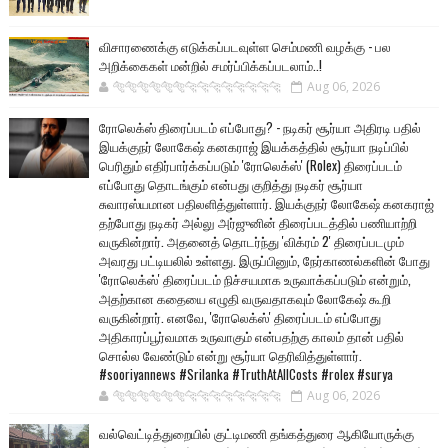
விசாரணைக்கு எடுக்கப்படவுள்ள செம்மணி வழக்கு - பல
அறிக்கைகள் மன்றில் சமர்ப்பிக்கப்படலாம்..!
🐅🐅🐅🐅🐅🐅🐆🐆🐆🐆🐆🐆🐆🐆
Aug 06, 2026
ரோலெக்ஸ் திரைப்படம் எப்போது? - நடிகர் சூர்யா அதிரடி பதில்
இயக்குநர் லோகேஷ் கனகராஜ் இயக்கத்தில் சூர்யா நடிப்பில்
பெரிதும் எதிர்பார்க்கப்படும் 'ரோலெக்ஸ்' (Rolex) திரைப்படம்
எப்போது தொடங்கும் என்பது குறித்து நடிகர் சூர்யா
சுவாரஸ்யமான பதிலளித்துள்ளார். இயக்குநர் லோகேஷ் கனகராஜ்
தற்போது நடிகர் அல்லு அர்ஜுனின் திரைப்படத்தில் பணியாற்றி
வருகின்றார். அதனைத் தொடர்ந்து 'விக்ரம் 2' திரைப்படமும்
அவரது பட்டியலில் உள்ளது. இருப்பினும், நேர்காணல்களின் போது
'ரோலெக்ஸ்' திரைப்படம் நிச்சயமாக உருவாக்கப்படும் என்றும்,
அதற்கான கதையை எழுதி வருவதாகவும் லோகேஷ் கூறி
வருகின்றார். எனவே, 'ரோலெக்ஸ்' திரைப்படம் எப்போது
அதிகாரப்பூர்வமாக உருவாகும் என்பதற்கு காலம் தான் பதில்
சொல்ல வேண்டும் என்று சூர்யா தெரிவித்துள்ளார்.
#sooriyannews #Srilanka #TruthAtAllCosts #rolex #surya
🐅🐅🐅🐅🐅🐅🐆🐆🐆🐆🐆🐆🐆🐆
Aug 06, 2026
வல்வெட்டித்துறையில் குட்டிமணி தங்கத்துரை ஆகியோருக்கு