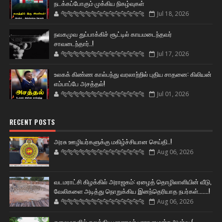
நடக்கப்போகும் முக்கிய நிகழ்வுகள்
🐅🐅🐅🐅🐅🐅🐆🐆🐆🐆🐆🐆🐆🐆
Jul 18, 2026
நவகமுவ துப்பாக்கிச் சூட்டில் காயமடைந்தவர்
சாவடைந்தார்..!
🐅🐅🐅🐅🐅🐅🐆🐆🐆🐆🐆🐆🐆🐆
Jul 17, 2026
உலகக் கிண்ண கால்பந்து வரலாற்றில் புதிய சாதனை: கிலியன்
எம்பாப்பே அசத்தல்!
🐅🐅🐅🐅🐅🐅🐆🐆🐆🐆🐆🐆🐆🐆
Jul 01, 2026
RECENT POSTS
அரசு ஊழியர்களுக்கு மகிழ்ச்சியான செய்தி..!
🐅🐅🐅🐅🐅🐅🐆🐆🐆🐆🐆🐆🐆🐆
Aug 06, 2026
வடமராட்சி கிழக்கில் அராஜகம்: ஏழைத் தொழிலாளியின் வீடு,
வேலிகளை அடித்து நொறுக்கிய இனந்தெரியாத நபர்கள்.......!
🐅🐅🐅🐅🐅🐅🐆🐆🐆🐆🐆🐆🐆🐆
Aug 06, 2026
கலைமகளில் கலக்கிய மாணவர் பாராளுமன்ற அமர்வு (