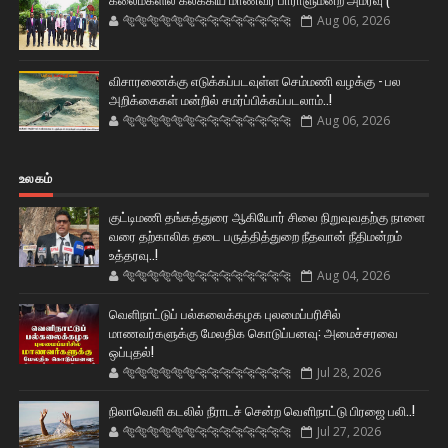
🐅🐅🐅🐅🐅🐅🐆🐆🐆🐆🐆🐆🐆🐆
Aug 06, 2026
விசாரணைக்கு எடுக்கப்படவுள்ள செம்மணி வழக்கு - பல
அறிக்கைகள் மன்றில் சமர்ப்பிக்கப்படலாம்..!
🐅🐅🐅🐅🐅🐅🐆🐆🐆🐆🐆🐆🐆🐆
Aug 06, 2026
உலகம்
குட்டிமணி தங்கத்துரை ஆகியோர் சிலை நிறுவுவதற்கு நாளை
வரை தற்காலிக தடை பருத்தித்துறை நீதவான் நீதிமன்றம்
உத்தரவு..!
🐅🐅🐅🐅🐅🐅🐆🐆🐆🐆🐆🐆🐆🐆
Aug 04, 2026
வெளிநாட்டுப் பல்கலைக்கழக புலமைப்பரிசில்
மாணவர்களுக்கு மேலதிக கொடுப்பனவு: அமைச்சரவை
ஒப்புதல்!
🐅🐅🐅🐅🐅🐅🐆🐆🐆🐆🐆🐆🐆🐆
Jul 28, 2026
நிலாவெளி கடலில் நீராடச் சென்ற வௌிநாட்டு பிரஜை பலி..!
🐅🐅🐅🐅🐅🐅🐆🐆🐆🐆🐆🐆🐆🐆
Jul 27, 2026