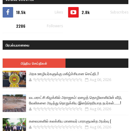
18.5k
2.8k
Likes
Subscribes
2286
Followers
பிரபல்யமானவை
பிந்திய செய்திகள்
அரசு ஊழியர்களுக்கு மகிழ்ச்சியான செய்தி..!
🐅🐅🐅🐅🐅🐅🐆🐆🐆🐆🐆🐆🐆🐆
Aug 06, 2026
வடமராட்சி கிழக்கில் அராஜகம்: ஏழைத் தொழிலாளியின் வீடு,
வேலிகளை அடித்து நொறுக்கிய இனந்தெரியாத நபர்கள்.......!
🐅🐅🐅🐅🐅🐅🐆🐆🐆🐆🐆🐆🐆🐆
Aug 06, 2026
கலைமகளில் கலக்கிய மாணவர் பாராளுமன்ற அமர்வு (
🐅🐅🐅🐅🐅🐅🐆🐆🐆🐆🐆🐆🐆🐆
Aug 06, 2026