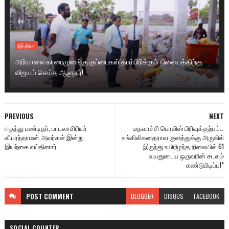
இந்தியா
அரியாலை காரைமுனங்கு குப்பைகள் தரம்பிரிக்கும் நிலையத்திற்கு
விஜயம் செய்த ஆளுநர்!
PREVIOUS
NEXT
ஈழத்து பண்டிதர், பாடலாசிரியர்
மதவாச்சி பொலிஸ் பிரிவுக்குற்பட்ட
வீ.பரந்தாமன் அவர்கள் இன்று
சங்கிலிகனதராவ குளத்துக்கு அருகில்
இயற்கை எய்தினார்.
இருந்து உயிரிழந்த நிலையில் 61
வயதுடைய ஒருவரின் சடலம்
கண்டுபிடிப்பு!*
POST
COMMENT
BLOGGER
DISQUS
FACEBOOK
SOCIAL COUNTER