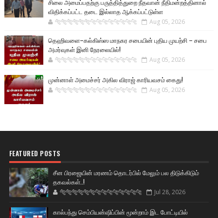
சிலை அமைப்பதற்கு பருத்தித்துறை நீதவான் நீதிமன்றத்தினால்
விதிக்கப்பட்ட தடை இல்லாத ஆக்கப்பட்டுள்ள
🐅🐅🐅🐅🐅🐅🐆🐆🐆🐆🐆🐆🐆🐆
Aug 05, 2026
தெஹிவளை–கல்கிஸ்ஸ மாநகர சபையின் புதிய முயற்சி – சபை
அமர்வுகள் இனி நேரலையில்!
🐅🐅🐅🐅🐅🐅🐆🐆🐆🐆🐆🐆🐆🐆
Aug 05, 2026
முன்னாள் அமைச்சர் அகில விராஜ் காரியவசம் கைது!
🐅🐅🐅🐅🐅🐅🐆🐆🐆🐆🐆🐆🐆🐆
Aug 05, 2026
FEATURED POSTS
சீன பிரஜையின் மரணம் தொடர்பில் மேலும் பல திடுக்கிடும்
தகவல்கள்..!
🐅🐅🐅🐅🐅🐅🐆🐆🐆🐆🐆🐆🐆🐆
Jul 28, 2026
கால்பந்து செம்பியன்ஷிப்பின் மூன்றாம் இட போட்டியில்