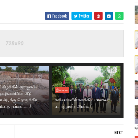
Facebook
Twitter
ி கிழக்கில் அராஜகம்:
இலங்கை
ழிலாளியின் வீடு,
 அடித்து நொறுக்கிய
கலைமகளில் கலக்கிய மாணவர்
ாத நபர்கள்.......!
பாராளுமன்ற அமர்வு (
உத
NEXT