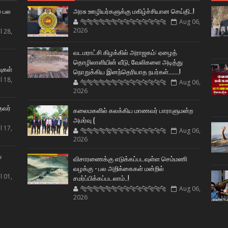
் பல
அரசு ஊழியர்களுக்கு மகிழ்ச்சியான செய்தி..!
🐅🐅🐅🐅🐅🐅🐆🐆🐆🐆🐆🐆🐆🐆
Aug 06,
2026
l 28,
வடமராட்சி கிழக்கில் அராஜகம்: ஏழைத்
ட
தொழிலாளியின் வீடு, வேலிகளை அடித்து
வுகள்
நொறுக்கிய இனந்தெரியாத நபர்கள்.......!
l 18,
🐅🐅🐅🐅🐅🐅🐆🐆🐆🐆🐆🐆🐆🐆
Aug 06,
2026
தவர்
கலைமகளில் கலக்கிய மாணவர் பாராளுமன்ற
அமர்வு (
l 17,
🐅🐅🐅🐅🐅🐅🐆🐆🐆🐆🐆🐆🐆🐆
Aug 06,
2026
ய
விசாரணைக்கு எடுக்கப்படவுள்ள செம்மணி
வழக்கு - பல அறிக்கைகள் மன்றில்
l 01,
சமர்ப்பிக்கப்படலாம்..!
🐅🐅🐅🐅🐅🐅🐆🐆🐆🐆🐆🐆🐆🐆
Aug 06,
2026