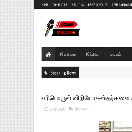
HOME
CONTACT US
ABOUT US
PRIVACY POLICY
TERMS AND CON
இலங்கை
இந்தியா
உலகம்
Breaking News
எரிபொருள் விநியோகஸ்தர்களை சி.
year ago
இலங்கை