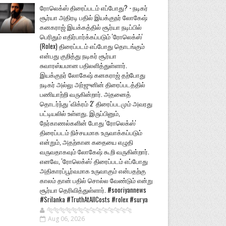
ரோலெக்ஸ் திரைப்படம் எப்போது? - நடிகர்
சூர்யா அதிரடி பதில் இயக்குநர் லோகேஷ்
கனகராஜ் இயக்கத்தில் சூர்யா நடிப்பில்
பெரிதும் எதிர்பார்க்கப்படும் 'ரோலெக்ஸ்'
(Rolex) திரைப்படம் எப்போது தொடங்கும்
என்பது குறித்து நடிகர் சூர்யா
சுவாரஸ்யமான பதிலளித்துள்ளார்.
இயக்குநர் லோகேஷ் கனகராஜ் தற்போது
நடிகர் அல்லு அர்ஜுனின் திரைப்படத்தில்
பணியாற்றி வருகின்றார். அதனைத்
தொடர்ந்து 'விக்ரம் 2' திரைப்படமும் அவரது
பட்டியலில் உள்ளது. இருப்பினும்,
நேர்காணல்களின் போது 'ரோலெக்ஸ்'
திரைப்படம் நிச்சயமாக உருவாக்கப்படும்
என்றும், அதற்கான கதையை எழுதி
வருவதாகவும் லோகேஷ் கூறி வருகின்றார்.
எனவே, 'ரோலெக்ஸ்' திரைப்படம் எப்போது
அதிகாரப்பூர்வமாக உருவாகும் என்பதற்கு
காலம் தான் பதில் சொல்ல வேண்டும் என்று
சூர்யா தெரிவித்துள்ளார். #sooriyannews
#Srilanka #TruthAtAllCosts #rolex #surya
🐅🐅🐅🐅🐅🐅🐆🐆🐆🐆🐆🐆🐆🐆
Aug 06, 2026