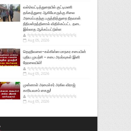
வல்வெட்டித்துறையில் குட்டிமணி
தங்கத்துரை ஆகியோருக்கு சிலை
அமைப்பதற்கு பருத்தித்துறை நீதவான்
நீதிமன்றத்தினால் விதிக்கப்பட்ட தடை
இல்லாத ஆக்கப்பட்டுள்ள
🐅🐅🐅🐅🐅🐅🐆🐆🐆🐆🐆🐆🐆🐆
Aug 05, 2026
தெஹிவளை–கல்கிஸ்ஸ மாநகர சபையின்
புதிய முயற்சி – சபை அமர்வுகள் இனி
நேரலையில்!
🐅🐅🐅🐅🐅🐅🐆🐆🐆🐆🐆🐆🐆🐆
Aug 05, 2026
முன்னாள் அமைச்சர் அகில விராஜ்
காரியவசம் கைது!
🐅🐅🐅🐅🐅🐅🐆🐆🐆🐆🐆🐆🐆🐆
Aug 05, 2026
்