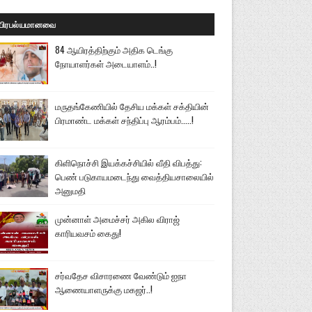
பிரபல்யமானவை
84 ஆயிரத்திற்கும் அதிக டெங்கு
நோயாளர்கள் அடையாளம்..!
மருதங்கேணியில் தேசிய மக்கள் சக்தியின்
பிரமாண்ட மக்கள் சந்திப்பு ஆரம்பம்.....!
கிளிநொச்சி இயக்கச்சியில் வீதி விபத்து:
பெண் படுகாயமடைந்து வைத்தியசாலையில்
அனுமதி
முன்னாள் அமைச்சர் அகில விராஜ்
காரியவசம் கைது!
சர்வதேச விசாரணை வேண்டும் ஐநா
ஆணையாளருக்கு மகஜர்..!