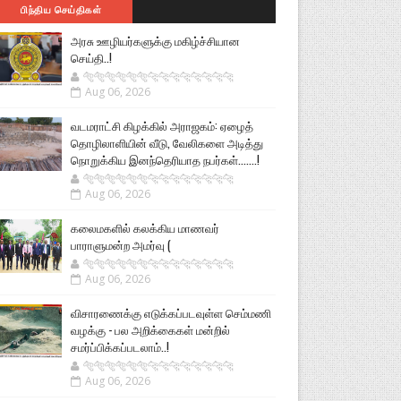
பிந்திய செய்திகள்
அரசு ஊழியர்களுக்கு மகிழ்ச்சியான
செய்தி..!
🐅🐅🐅🐅🐅🐅🐆🐆🐆🐆🐆🐆🐆🐆
Aug 06, 2026
வடமராட்சி கிழக்கில் அராஜகம்: ஏழைத்
தொழிலாளியின் வீடு, வேலிகளை அடித்து
நொறுக்கிய இனந்தெரியாத நபர்கள்.......!
🐅🐅🐅🐅🐅🐅🐆🐆🐆🐆🐆🐆🐆🐆
Aug 06, 2026
கலைமகளில் கலக்கிய மாணவர்
பாராளுமன்ற அமர்வு (
🐅🐅🐅🐅🐅🐅🐆🐆🐆🐆🐆🐆🐆🐆
Aug 06, 2026
விசாரணைக்கு எடுக்கப்படவுள்ள செம்மணி
வழக்கு - பல அறிக்கைகள் மன்றில்
சமர்ப்பிக்கப்படலாம்..!
🐅🐅🐅🐅🐅🐅🐆🐆🐆🐆🐆🐆🐆🐆
Aug 06, 2026