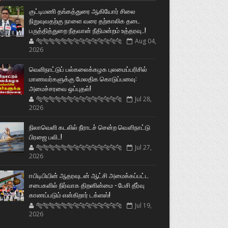
குட்டிமணி தங்கத்துரை ஆகியோர் சிலை
நிறுவுவதற்கு நாளை வரை தற்காலிக தடை
பருத்தித்துறை நீதவான் நீதிமன்றம் உத்தரவு..!
🐅🐅🐅🐅🐅🐅🐆🐆🐆🐆🐆🐆🐆🐆
Aug 04,
2026
வெளிநாட்டுப் பல்கலைக்கழக புலமைப்பரிசில்
மாணவர்களுக்கு மேலதிக கொடுப்பனவு:
அமைச்சரவை ஒப்புதல்!
🐅🐅🐅🐅🐅🐅🐆🐆🐆🐆🐆🐆🐆🐆
Jul 28,
2026
நிலாவெளி கடலில் நீராடச் சென்ற வௌிநாட்டு
பிரஜை பலி..!
🐅🐅🐅🐅🐅🐅🐆🐆🐆🐆🐆🐆🐆🐆
Jul 27,
2026
ஈபிடிபியின் ஆதரவுடன் ஆட்சி அமைக்கப்பட்ட
சபைகளில் நிர்வாக திறனின்மை - பேசி தீர்வு
காணப்படும் என்கிறார் டக்ளஸ்!
🐅🐅🐅🐅🐅🐅🐆🐆🐆🐆🐆🐆🐆🐆
Jul 19,
2026