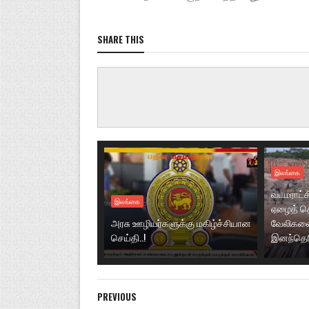
SHARE THIS
இலங்கை
வடமராட்ச
இலங்கை
ஏழைத் தொ
அரசு ஊழியர்களுக்கு மகிழ்ச்சியான
வேலிகளை
செய்தி..!
இனந்தெரிய
PREVIOUS