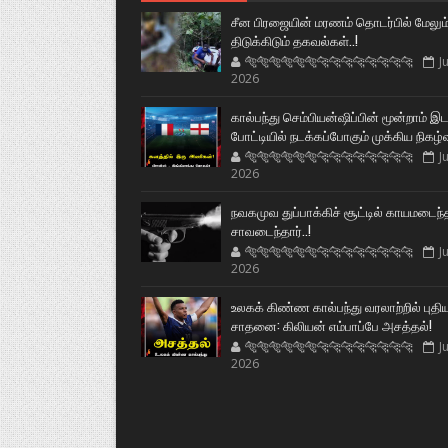
சீன பிரஜையின் மரணம் தொடர்பில் மேலும
திடுக்கிடும் தகவல்கள்..!
🐅🐅🐅🐅🐅🐅🐆🐆🐆🐆🐆🐆🐆🐆
Ju
2026
கால்பந்து செம்பியன்ஷிப்பின் மூன்றாம் இ
போட்டியில் நடக்கப்போகும் முக்கிய நிகழ்
🐅🐅🐅🐅🐅🐅🐆🐆🐆🐆🐆🐆🐆🐆
Ju
2026
நவகமுவ துப்பாக்கிச் சூட்டில் காயமடைந்
சாவடைந்தார்..!
🐅🐅🐅🐅🐅🐅🐆🐆🐆🐆🐆🐆🐆🐆
Ju
2026
உலகக் கிண்ண கால்பந்து வரலாற்றில் புதி
சாதனை: கிலியன் எம்பாப்பே அசத்தல்!
🐅🐅🐅🐅🐅🐅🐆🐆🐆🐆🐆🐆🐆🐆
Ju
2026