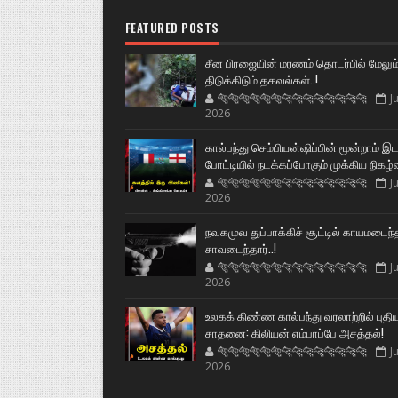
FEATURED POSTS
சீன பிரஜையின் மரணம் தொடர்பில் மேலும
திடுக்கிடும் தகவல்கள்..!
🐅🐅🐅🐅🐅🐅🐆🐆🐆🐆🐆🐆🐆🐆
Ju
2026
கால்பந்து செம்பியன்ஷிப்பின் மூன்றாம் இ
போட்டியில் நடக்கப்போகும் முக்கிய நிகழ்
🐅🐅🐅🐅🐅🐅🐆🐆🐆🐆🐆🐆🐆🐆
Ju
2026
நவகமுவ துப்பாக்கிச் சூட்டில் காயமடைந்
சாவடைந்தார்..!
🐅🐅🐅🐅🐅🐅🐆🐆🐆🐆🐆🐆🐆🐆
Ju
2026
உலகக் கிண்ண கால்பந்து வரலாற்றில் புதி
சாதனை: கிலியன் எம்பாப்பே அசத்தல்!
🐅🐅🐅🐅🐅🐅🐆🐆🐆🐆🐆🐆🐆🐆
Ju
2026