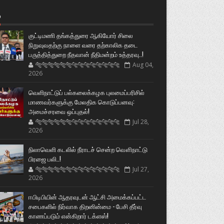
்
குட்டிமணி தங்கத்துரை ஆகியோர் சிலை
நிறுவுவதற்கு நாளை வரை தற்காலிக தடை
பருத்தித்துறை நீதவான் நீதிமன்றம் உத்தரவு..!
🐅🐅🐅🐅🐅🐅🐆🐆🐆🐆🐆🐆🐆🐆
Aug 04,
2026
வெளிநாட்டுப் பல்கலைக்கழக புலமைப்பரிசில்
மாணவர்களுக்கு மேலதிக கொடுப்பனவு:
அமைச்சரவை ஒப்புதல்!
🐅🐅🐅🐅🐅🐅🐆🐆🐆🐆🐆🐆🐆🐆
Jul 28,
2026
நிலாவெளி கடலில் நீராடச் சென்ற வௌிநாட்டு
பிரஜை பலி..!
🐅🐅🐅🐅🐅🐅🐆🐆🐆🐆🐆🐆🐆🐆
Jul 27,
2026
ஈபிடிபியின் ஆதரவுடன் ஆட்சி அமைக்கப்பட்ட
சபைகளில் நிர்வாக திறனின்மை - பேசி தீர்வு
காணப்படும் என்கிறார் டக்ளஸ்!