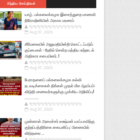
பிந்திய செய்திகள்
யாழ். பல்கலைக்கழக இசைத்துறை மாணவி
நிரோஷினியின் அகால மரணம்
🐅🐅🐅🐅🐅🐅🐆🐆🐆🐆🐆🐆🐆🐆
Aug 07, 2026
கீரிமலையில் அனுமதியின்றி கொட்டப்படும்
குப்பைகள் - நேரில் சென்ற மத்திய சுற்றாடல்
அதிகார சபையினர்..!
🐅🐅🐅🐅🐅🐅🐆🐆🐆🐆🐆🐆🐆🐆
Aug 07, 2026
பேராதனைப் பல்கலைக்கழக கல்வி
நடவடிக்கைகள் திங்கள் முதல் மீள ஆரம்பம்:
விடுதி மாணவர்களுக்கு முக்கிய அறிவிப்பு!
...............
🐅🐅🐅🐅🐅🐅🐆🐆🐆🐆🐆🐆🐆🐆
Aug 07, 2026
முன்னாள் அமைச்சர் லக்ஷ்மன் யாப்பாவிற்கு
குற்றப்பத்திரிகை கையளிப்பு: பிணையில்
விடுதலை ...
🐅🐅🐅🐅🐅🐅🐆🐆🐆🐆🐆🐆🐆🐆