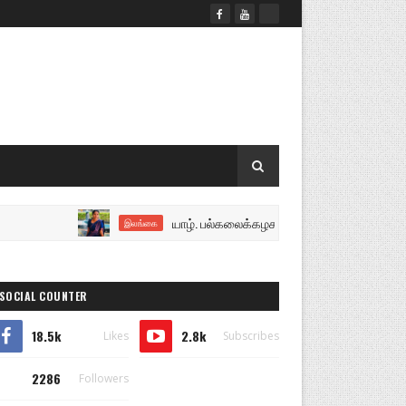
யாழ். பல்கலைக்கழக இசைத்துறை மாணவி நிரோஷின
இலங்கை
SOCIAL COUNTER
18.5k
2.8k
Likes
Subscribes
2286
Followers