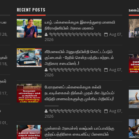
RECENT POSTS
உலகம
் பல
யாழ். பல்கலைக்கழக இசைத்துறை மாணவி
நிரோஷினியின் அகால மரணம்
l 28,
🐅🐅🐅🐅🐅🐅🐆🐆🐆🐆🐆🐆🐆🐆
Aug 07,
2026
ட
கீரிமலையில் அனுமதியின்றி கொட்டப்படும்
வுகள்
குப்பைகள் - நேரில் சென்ற மத்திய சுற்றாடல்
அதிகார சபையினர்..!
l 18,
🐅🐅🐅🐅🐅🐅🐆🐆🐆🐆🐆🐆🐆🐆
Aug 07,
2026
தவர்
பேராதனைப் பல்கலைக்கழக கல்வி
நடவடிக்கைகள் திங்கள் முதல் மீள ஆரம்பம்:
l 17,
விடுதி மாணவர்களுக்கு முக்கிய அறிவிப்பு!
...............
ய
🐅🐅🐅🐅🐅🐅🐆🐆🐆🐆🐆🐆🐆🐆
Aug 07,
2026
l 01,
முன்னாள் அமைச்சர் லக்ஷ்மன் யாப்பாவிற்கு
குற்றப்பத்திரிகை கையளிப்பு: பிணையில்