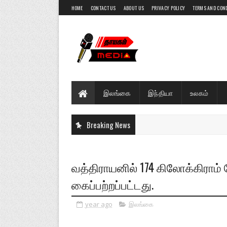
HOME
CONTACT US
ABOUT US
PRIVACY POLICY
TERMS AND CON
இலங்கை
இந்தியா
உலகம்
Breaking News
வத்திராயனில் 174 கிலோக்கிராம
கைப்பற்றப்பட்டது.
year ago
இலங்கை