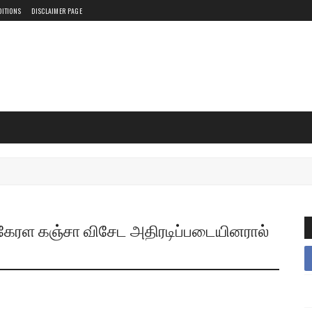
DITIONS
DISCLAIMER PAGE
் கேரள கஞ்சா விசேட அதிரடிப்படையினரால்