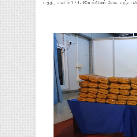
வத்திராயனில் 174 கிலோக்கிராம் கேரள கஞ்சா வி