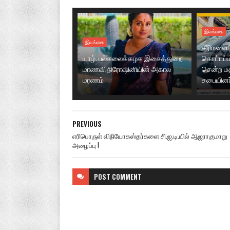
இலங்கை
இலங்கை
கீரிமலைய
யாழ். பல்கலைக்கழக இசைத்துறை
கொட்டப்பட
மாணவி நிரோஷினியின் அகால
சென்ற மத
மரணம்
சபையினர்
PREVIOUS
எரிபொருள் விநியோகஸ்தர்களை சி.ஐ.டி.யில் ஆஜராகுமாறு
அழைப்பு !
POST
COMMENT