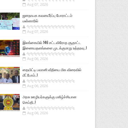
Aug 07, 2026
ஜனநாயக கவனயீர்ப்பு போராட்டம்
மன்னாரில்
🐅🐅🐅🐅🐅🐅🐆🐆🐆🐆🐆🐆🐆🐆
Aug 07, 2026
இலங்கையில் 146 சட்டவிரோத சூதாட்ட
இணையதளங்களை முடக்குமாறு உத்தரவு..!
🐅🐅🐅🐅🐅🐅🐆🐆🐆🐆🐆🐆🐆🐆
Aug 06, 2026
தையிட்டி பவானி வீதியை மிக விரைவில்
மீட்போம்..!
🐅🐅🐅🐅🐅🐅🐆🐆🐆🐆🐆🐆🐆🐆
Aug 06, 2026
அரசு ஊழியர்களுக்கு மகிழ்ச்சியான
செய்தி..!
🐅🐅🐅🐅🐅🐅🐆🐆🐆🐆🐆🐆🐆🐆
Aug 06, 2026