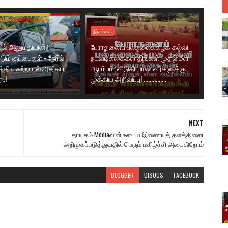
இலங்கை
ில் அனுமதியின்றி
பேராதனைப் பல்கலைக்கழக கல்வி
ும் குப்பைகள் - நேரில்
நடவடிக்கைகள் திங்கள் முதல் மீள
்திய சுற்றாடல் அதிகார
ஆரம்பம்: விடுதி மாணவர்களுக்கு
..!
முக்கிய அறிவிப்பு! ...............
NEXT
தாயகம் Mediaவின் உடைய இணையத் தளத்தினை
அறிமுகப்படுத்துவதில் பெரும் மகிழ்ச்சி அடைகிறோம்
BLOGGER
DISQUS
FACEBOOK