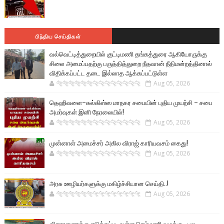
பிந்திய செய்திகள்
வல்வெட்டித்துறையில் குட்டிமணி தங்கத்துரை ஆகியோருக்கு
சிலை அமைப்பதற்கு பருத்தித்துறை நீதவான் நீதிமன்றத்தினால்
விதிக்கப்பட்ட தடை இல்லாத ஆக்கப்பட்டுள்ள
🐅🐅🐅🐅🐅🐅🐆🐆🐆🐆🐆🐆🐆🐆
Aug 05, 2026
தெஹிவளை–கல்கிஸ்ஸ மாநகர சபையின் புதிய முயற்சி – சபை
அமர்வுகள் இனி நேரலையில்!
🐅🐅🐅🐅🐅🐅🐆🐆🐆🐆🐆🐆🐆🐆
Aug 05, 2026
முன்னாள் அமைச்சர் அகில விராஜ் காரியவசம் கைது!
🐅🐅🐅🐅🐅🐅🐆🐆🐆🐆🐆🐆🐆🐆
Aug 05, 2026
அரசு ஊழியர்களுக்கு மகிழ்ச்சியான செய்தி..!
🐅🐅🐅🐅🐅🐅🐆🐆🐆🐆🐆🐆🐆🐆
Aug 05, 2026
விசாரணைக்கு எடுக்கப்படவுள்ள செம்மணி வழக்கு - பல