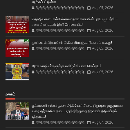
ஆக்கப்பட்டுள்ள
🐅🐅🐅🐅🐅🐅🐆🐆🐆🐆🐆🐆🐆🐆
Aug 05, 2026
தெஹிவளை–கல்கிஸ்ஸ மாநகர சபையின் புதிய முயற்சி –
சபை அமர்வுகள் இனி நேரலையில்!
🐅🐅🐅🐅🐅🐅🐆🐆🐆🐆🐆🐆🐆🐆
Aug 05, 2026
முன்னாள் அமைச்சர் அகில விராஜ் காரியவசம் கைது!
🐅🐅🐅🐅🐅🐅🐆🐆🐆🐆🐆🐆🐆🐆
Aug 05, 2026
அரசு ஊழியர்களுக்கு மகிழ்ச்சியான செய்தி..!
🐅🐅🐅🐅🐅🐅🐆🐆🐆🐆🐆🐆🐆🐆
Aug 05, 2026
உலகம்
குட்டிமணி தங்கத்துரை ஆகியோர் சிலை நிறுவுவதற்கு நாளை
வரை தற்காலிக தடை பருத்தித்துறை நீதவான் நீதிமன்றம்
உத்தரவு..!
🐅🐅🐅🐅🐅🐅🐆🐆🐆🐆🐆🐆🐆🐆
Aug 04, 2026