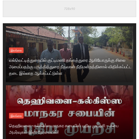
இலங்கை
வல்வெட்டித்துறையில் குட்டிமணி தங்கத்துரை ஆகியோருக்கு சிலை
அமைப்பதற்கு பருத்தித்துறை நீதவான் நீதிமன்றத்தினால் விதிக்கப்பட்ட
தடை இல்லாத ஆக்கப்பட்டுள்ள
இலங்கை
தெஹிவளை–கல்கிஸ்ஸ மாநகர சபையின் புதிய முயற்சி – சபை
அமர்வுகள் இனி நேரலையில்!