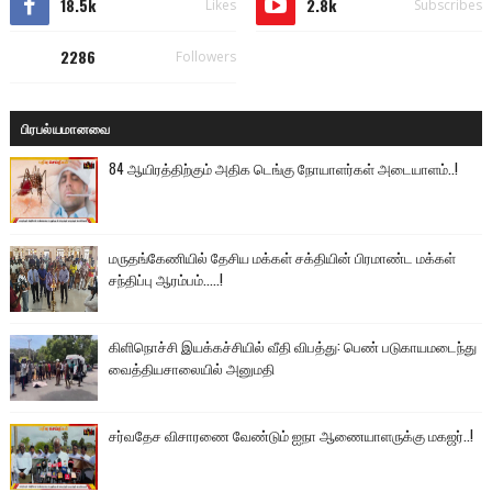
18.5k
2.8k
Likes
Subscribes
2286
Followers
பிரபல்யமானவை
84 ஆயிரத்திற்கும் அதிக டெங்கு நோயாளர்கள் அடையாளம்..!
மருதங்கேணியில் தேசிய மக்கள் சக்தியின் பிரமாண்ட மக்கள்
சந்திப்பு ஆரம்பம்.....!
கிளிநொச்சி இயக்கச்சியில் வீதி விபத்து: பெண் படுகாயமடைந்து
வைத்தியசாலையில் அனுமதி
சர்வதேச விசாரணை வேண்டும் ஐநா ஆணையாளருக்கு மகஜர்..!