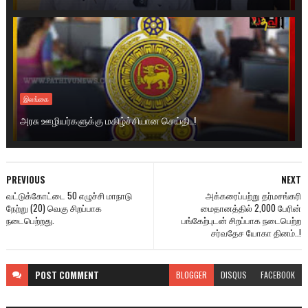
இலங்கை
அரசு ஊழியர்களுக்கு மகிழ்ச்சியான செய்தி..!
PREVIOUS
NEXT
வட்டுக்கோட்டை 50 எழுச்சி மாநாடு
அக்கரைப்பற்று தர்மசங்கரி
நேற்று (20) வெகு சிறப்பாக
மைதானத்தில் 2,000 பேரின்
நடைபெற்றது.
பங்கேற்புடன் சிறப்பாக நடைபெற்ற
சர்வதேச யோகா தினம்..!
POST
COMMENT
BLOGGER
DISQUS
FACEBOOK