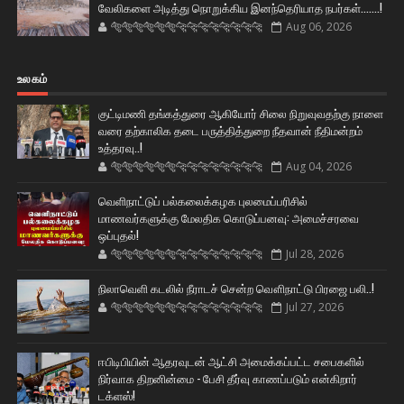
வேலிகளை அடித்து நொறுக்கிய இனந்தெரியாத நபர்கள்.......!
🐅🐅🐅🐅🐅🐅🐆🐆🐆🐆🐆🐆🐆🐆
Aug 06, 2026
உலகம்
குட்டிமணி தங்கத்துரை ஆகியோர் சிலை நிறுவுவதற்கு நாளை
வரை தற்காலிக தடை பருத்தித்துறை நீதவான் நீதிமன்றம்
உத்தரவு..!
🐅🐅🐅🐅🐅🐅🐆🐆🐆🐆🐆🐆🐆🐆
Aug 04, 2026
வெளிநாட்டுப் பல்கலைக்கழக புலமைப்பரிசில்
மாணவர்களுக்கு மேலதிக கொடுப்பனவு: அமைச்சரவை
ஒப்புதல்!
🐅🐅🐅🐅🐅🐅🐆🐆🐆🐆🐆🐆🐆🐆
Jul 28, 2026
நிலாவெளி கடலில் நீராடச் சென்ற வௌிநாட்டு பிரஜை பலி..!
🐅🐅🐅🐅🐅🐅🐆🐆🐆🐆🐆🐆🐆🐆
Jul 27, 2026
ஈபிடிபியின் ஆதரவுடன் ஆட்சி அமைக்கப்பட்ட சபைகளில்
நிர்வாக திறனின்மை - பேசி தீர்வு காணப்படும் என்கிறார்
டக்ளஸ்!