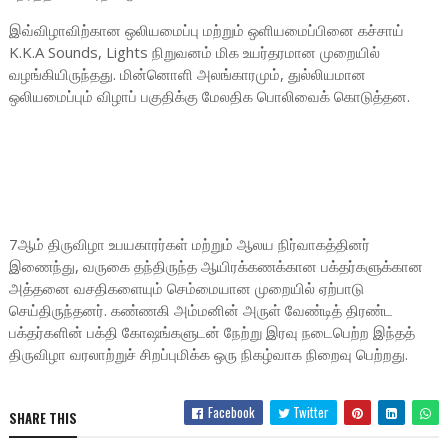
இவ்விழாவிற்கான ஒலியமைப்பு மற்றும் ஒளியமைப்பினை கச்சாய்
K.K.A Sounds, Lights நிறுவனம் மிக உயர்தரமான முறையில்
வழங்கியிருந்தது. மின்னொளி அலங்காரமும், துல்லியமான
ஒலியமைப்பும் விழாப் பகுதிக்கு மேலதிக பொலிவைக் கொடுத்தன.
7ஆம் திருவிழா உபயகாரர்கள் மற்றும் ஆலய நிர்வாகத்தினர்
இணைந்து, வருகை தந்திருந்த ஆயிரக்கணக்கான பக்தர்களுக்கான
அத்தனை வசதிகளையும் செம்மையான முறையில் ஏற்பாடு
செய்திருந்தனர். கண்ணகி அம்மனின் அருள் வேண்டித் திரண்ட
பக்தர்களின் பக்தி கோஷங்களுடன் நேற்று இரவு நடைபெற்ற இந்தத்
திருவிழா வரலாற்றுச் சிறப்புமிக்க ஒரு நிகழ்வாக நிறைவு பெற்றது.
Facebook
Twitter
SHARE THIS