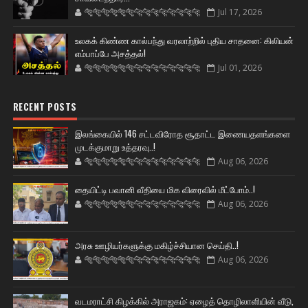
🐅🐅🐅🐅🐅🐅🐆🐆🐆🐆🐆🐆🐆🐆
Jul 17, 2026
உலகக் கிண்ண கால்பந்து வரலாற்றில் புதிய சாதனை: கிலியன்
எம்பாப்பே அசத்தல்!
🐅🐅🐅🐅🐅🐅🐆🐆🐆🐆🐆🐆🐆🐆
Jul 01, 2026
RECENT POSTS
இலங்கையில் 146 சட்டவிரோத சூதாட்ட இணையதளங்களை
முடக்குமாறு உத்தரவு..!
🐅🐅🐅🐅🐅🐅🐆🐆🐆🐆🐆🐆🐆🐆
Aug 06, 2026
தையிட்டி பவானி வீதியை மிக விரைவில் மீட்போம்..!
🐅🐅🐅🐅🐅🐅🐆🐆🐆🐆🐆🐆🐆🐆
Aug 06, 2026
அரசு ஊழியர்களுக்கு மகிழ்ச்சியான செய்தி..!
🐅🐅🐅🐅🐅🐅🐆🐆🐆🐆🐆🐆🐆🐆
Aug 06, 2026
வடமராட்சி கிழக்கில் அராஜகம்: ஏழைத் தொழிலாளியின் வீடு,