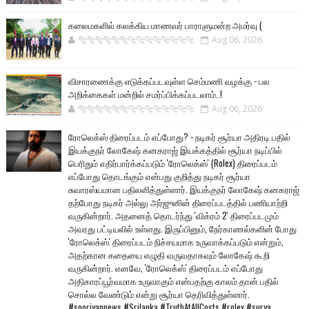
கலைமகளில் கலக்கிய மாணவர் பாராளுமன்ற அமர்வு (
🐅🐅🐅🐅🐅🐅🐆🐆🐆🐆🐆🐆🐆🐆
Aug 06, 2026
விசாரணைக்கு எடுக்கப்படவுள்ள செம்மணி வழக்கு - பல
அறிக்கைகள் மன்றில் சமர்ப்பிக்கப்படலாம்..!
🐅🐅🐅🐅🐅🐅🐆🐆🐆🐆🐆🐆🐆🐆
Aug 06, 2026
ரோலெக்ஸ் திரைப்படம் எப்போது? - நடிகர் சூர்யா அதிரடி பதில்
இயக்குநர் லோகேஷ் கனகராஜ் இயக்கத்தில் சூர்யா நடிப்பில்
பெரிதும் எதிர்பார்க்கப்படும் 'ரோலெக்ஸ்' (Rolex) திரைப்படம்
எப்போது தொடங்கும் என்பது குறித்து நடிகர் சூர்யா
சுவாரஸ்யமான பதிலளித்துள்ளார். இயக்குநர் லோகேஷ் கனகராஜ்
தற்போது நடிகர் அல்லு அர்ஜுனின் திரைப்படத்தில் பணியாற்றி
வருகின்றார். அதனைத் தொடர்ந்து 'விக்ரம் 2' திரைப்படமும்
அவரது பட்டியலில் உள்ளது. இருப்பினும், நேர்காணல்களின் போது
'ரோலெக்ஸ்' திரைப்படம் நிச்சயமாக உருவாக்கப்படும் என்றும்,
அதற்கான கதையை எழுதி வருவதாகவும் லோகேஷ் கூறி
வருகின்றார். எனவே, 'ரோலெக்ஸ்' திரைப்படம் எப்போது
அதிகாரப்பூர்வமாக உருவாகும் என்பதற்கு காலம் தான் பதில்
சொல்ல வேண்டும் என்று சூர்யா தெரிவித்துள்ளார்.
#sooriyannews #Srilanka #TruthAtAllCosts #rolex #surya