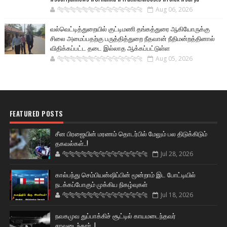
🐅🐅🐅🐅🐅🐅🐆🐆🐆🐆🐆🐆🐆🐆
Aug 06, 2026
வல்வெட்டித்துறையில் குட்டிமணி தங்கத்துரை ஆகியோருக்கு
சிலை அமைப்பதற்கு பருத்தித்துறை நீதவான் நீதிமன்றத்தினால்
விதிக்கப்பட்ட தடை இல்லாத ஆக்கப்பட்டுள்ள
🐅🐅🐅🐅🐅🐅🐆🐆🐆🐆🐆🐆🐆🐆
Aug 05, 2026
FEATURED POSTS
சீன பிரஜையின் மரணம் தொடர்பில் மேலும் பல திடுக்கிடும்
தகவல்கள்..!
🐅🐅🐅🐅🐅🐅🐆🐆🐆🐆🐆🐆🐆🐆
Jul 28, 2026
கால்பந்து செம்பியன்ஷிப்பின் மூன்றாம் இட போட்டியில்
நடக்கப்போகும் முக்கிய நிகழ்வுகள்
🐅🐅🐅🐅🐅🐅🐆🐆🐆🐆🐆🐆🐆🐆
Jul 18, 2026
நவகமுவ துப்பாக்கிச் சூட்டில் காயமடைந்தவர்
சாவடைந்தார்..!