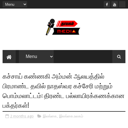
கச்சாய் கண்ணகி அம்மன் ஆலயத்தில்
பிரமாண்ட தவில் நாதஸ்வர கச்சேரி மற்றும்
பொம்மலாட்டம்: திரண்ட பல்லாயிரக்கணக்கான
பக்தர்கள்!
2 months ago
இலங்கை
,
இலங்கை.உலகம்