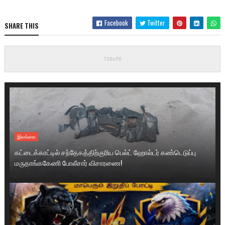
Facebook
Twitter
SHARE THIS
இலங்கை
கட்டைக்காட்டில் சந்தேகத்திற்குரிய பெல்ட் ஹோல்டர் கண்டெடுப்பு
மருதாங்ககேணி போலீசார் விசாரணை!