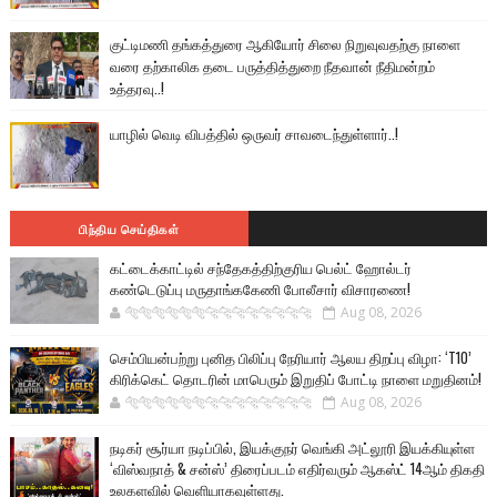
குட்டிமணி தங்கத்துரை ஆகியோர் சிலை நிறுவுவதற்கு நாளை
வரை தற்காலிக தடை பருத்தித்துறை நீதவான் நீதிமன்றம்
உத்தரவு..!
யாழில் வெடி விபத்தில் ஒருவர் சாவடைந்துள்ளார்..!
பிந்திய செய்திகள்
கட்டைக்காட்டில் சந்தேகத்திற்குரிய பெல்ட் ஹோல்டர்
கண்டெடுப்பு மருதாங்ககேணி போலீசார் விசாரணை!
🐅🐅🐅🐅🐅🐅🐆🐆🐆🐆🐆🐆🐆🐆
Aug 08, 2026
செம்பியன்பற்று புனித பிலிப்பு நேரியார் ஆலய திறப்பு விழா: ‘T10’
கிரிக்கெட் தொடரின் மாபெரும் இறுதிப் போட்டி நாளை மறுதினம்!
🐅🐅🐅🐅🐅🐅🐆🐆🐆🐆🐆🐆🐆🐆
Aug 08, 2026
நடிகர் சூர்யா நடிப்பில், இயக்குநர் வெங்கி அட்லூரி இயக்கியுள்ள
‘விஸ்வநாத் & சன்ஸ்’ திரைப்படம் எதிர்வரும் ஆகஸ்ட் 14ஆம் திகதி
உலகளவில் வெளியாகவுள்ளது.