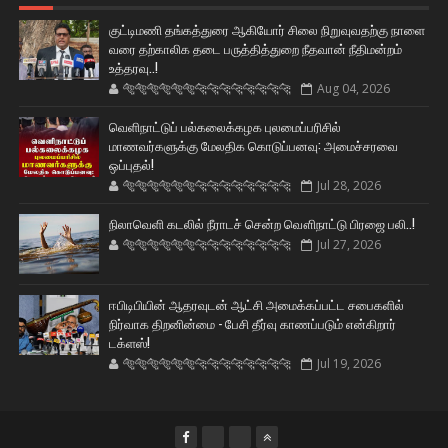
குட்டிமணி தங்கத்துரை ஆகியோர் சிலை நிறுவுவதற்கு நாளை
வரை தற்காலிக தடை பருத்தித்துறை நீதவான் நீதிமன்றம்
உத்தரவு..!
🐅🐅🐅🐅🐅🐅🐆🐆🐆🐆🐆🐆🐆🐆
Aug 04, 2026
வெளிநாட்டுப் பல்கலைக்கழக புலமைப்பரிசில்
மாணவர்களுக்கு மேலதிக கொடுப்பனவு: அமைச்சரவை
ஒப்புதல்!
🐅🐅🐅🐅🐅🐅🐆🐆🐆🐆🐆🐆🐆🐆
Jul 28, 2026
நிலாவெளி கடலில் நீராடச் சென்ற வௌிநாட்டு பிரஜை பலி..!
🐅🐅🐅🐅🐅🐅🐆🐆🐆🐆🐆🐆🐆🐆
Jul 27, 2026
ஈபிடிபியின் ஆதரவுடன் ஆட்சி அமைக்கப்பட்ட சபைகளில்
நிர்வாக திறனின்மை - பேசி தீர்வு காணப்படும் என்கிறார்
டக்ளஸ்!
🐅🐅🐅🐅🐅🐅🐆🐆🐆🐆🐆🐆🐆🐆
Jul 19, 2026