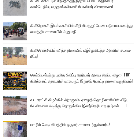
கட்டைக்காட்டில் சந்தேகத்திற்குரிய பெல்ட் ஹோல்டர்
கண்டெடுப்பு மருதாங்ககேணி போலீசார் விசாரணை!
கிளிநொச்சி இயக்கச்சியில் வீதி விபத்து: பெண் படுகாயமடைந்து
வைத்தியசாலையில் அனுமதி
கிளிநொச்சியில் எரிந்த நிலையில் வீழ்ந்துகிடந்த ஆணின் சடலம்
மீட்பு!
செம்பியன்பற்று புனித பிலிப்பு நேரியார் ஆலய திறப்பு விழா: ‘T10’
கிரிக்கெட் தொடரின் மாபெரும் இறுதிப் போட்டி நாளை மறுதினம்!
வடமராட்சி கிழக்கில் அராஜகம்: ஏழைத் தொழிலாளியின் வீடு,
வேலிகளை அடித்து நொறுக்கிய இனந்தெரியாத நபர்கள்.......!
யாழில் வெடி விபத்தில் ஒருவர் சாவடைந்துள்ளார்..!