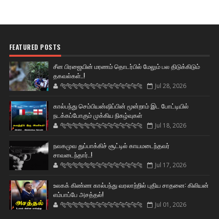
FEATURED POSTS
சீன பிரஜையின் மரணம் தொடர்பில் மேலும் பல திடுக்கிடும்
தகவல்கள்..!
🐅🐅🐅🐅🐅🐅🐆🐆🐆🐆🐆🐆🐆🐆
Jul 28, 2026
கால்பந்து செம்பியன்ஷிப்பின் மூன்றாம் இட போட்டியில்
நடக்கப்போகும் முக்கிய நிகழ்வுகள்
🐅🐅🐅🐅🐅🐅🐆🐆🐆🐆🐆🐆🐆🐆
Jul 18, 2026
நவகமுவ துப்பாக்கிச் சூட்டில் காயமடைந்தவர்
சாவடைந்தார்..!
🐅🐅🐅🐅🐅🐅🐆🐆🐆🐆🐆🐆🐆🐆
Jul 17, 2026
உலகக் கிண்ண கால்பந்து வரலாற்றில் புதிய சாதனை: கிலியன்
எம்பாப்பே அசத்தல்!
🐅🐅🐅🐅🐅🐅🐆🐆🐆🐆🐆🐆🐆🐆
Jul 01, 2026