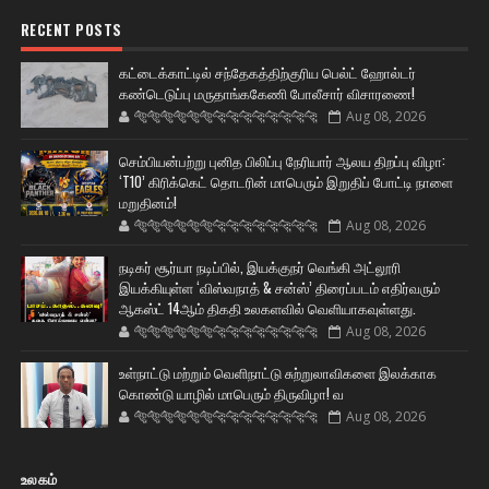
RECENT POSTS
கட்டைக்காட்டில் சந்தேகத்திற்குரிய பெல்ட் ஹோல்டர்
கண்டெடுப்பு மருதாங்ககேணி போலீசார் விசாரணை!
🐅🐅🐅🐅🐅🐅🐆🐆🐆🐆🐆🐆🐆🐆
Aug 08, 2026
செம்பியன்பற்று புனித பிலிப்பு நேரியார் ஆலய திறப்பு விழா:
‘T10’ கிரிக்கெட் தொடரின் மாபெரும் இறுதிப் போட்டி நாளை
மறுதினம்!
🐅🐅🐅🐅🐅🐅🐆🐆🐆🐆🐆🐆🐆🐆
Aug 08, 2026
நடிகர் சூர்யா நடிப்பில், இயக்குநர் வெங்கி அட்லூரி
இயக்கியுள்ள ‘விஸ்வநாத் & சன்ஸ்’ திரைப்படம் எதிர்வரும்
ஆகஸ்ட் 14ஆம் திகதி உலகளவில் வெளியாகவுள்ளது.
🐅🐅🐅🐅🐅🐅🐆🐆🐆🐆🐆🐆🐆🐆
Aug 08, 2026
உள்நாட்டு மற்றும் வெளிநாட்டு சுற்றுலாவிகளை இலக்காக
கொண்டு யாழில் மாபெரும் திருவிழா! வ
🐅🐅🐅🐅🐅🐅🐆🐆🐆🐆🐆🐆🐆🐆
Aug 08, 2026
உலகம்