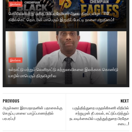
இலங்கை
செம்பியன்பற்று புனித பிலிப்பு நேரியார் ஆலய திறப்பு விழா: ‘T10’
கிரிக்கெட் தொடரின் மாபெரும் இறுதிப் போட்டி நாளை மறுதினம்!
இலங்கை
உள்நாட்டு மற்றும் வெளிநாட்டு சுற்றுலாவிகளை இலக்காக கொண்டு
யாழில் மாபெரும் திருவிழா! வ
PREVIOUS
NEXT
அருச்சுனா இராமநாதனின் பதாகைக்கு
பருத்தித்துறை மருதங்கேணி வீதியில்
செருப்பு மாலை: யாழ்ப்பாணத்தில்
சற்றுமுன் தீ பரவல், கட்டுப்படுத்தும்
பரபரப்பு!
நடவடிக்கையில் பருத்துத்துறை பிரதேச
சபை...!