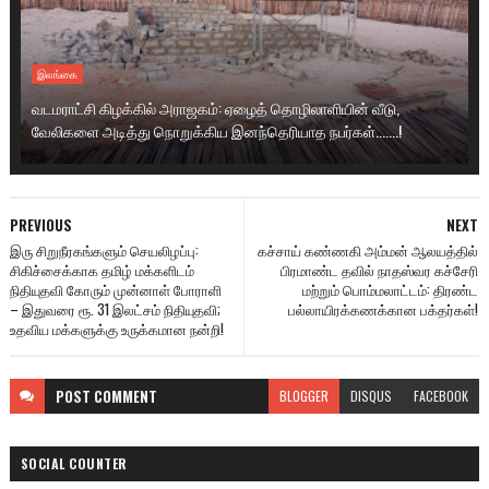
இலங்கை
வடமராட்சி கிழக்கில் அராஜகம்: ஏழைத் தொழிலாளியின் வீடு,
வேலிகளை அடித்து நொறுக்கிய இனந்தெரியாத நபர்கள்.......!
PREVIOUS
NEXT
இரு சிறுநீரகங்களும் செயலிழப்பு:
கச்சாய் கண்ணகி அம்மன் ஆலயத்தில்
சிகிச்சைக்காக தமிழ் மக்களிடம்
பிரமாண்ட தவில் நாதஸ்வர கச்சேரி
நிதியுதவி கோரும் முன்னாள் போராளி
மற்றும் பொம்மலாட்டம்: திரண்ட
– இதுவரை ரூ. 31 இலட்சம் நிதியுதவி;
பல்லாயிரக்கணக்கான பக்தர்கள்!
உதவிய மக்களுக்கு உருக்கமான நன்றி!
POST
COMMENT
BLOGGER
DISQUS
FACEBOOK
SOCIAL COUNTER