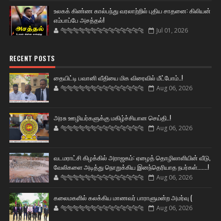
உலகக் கிண்ண கால்பந்து வரலாற்றில் புதிய சாதனை: கிலியன்
எம்பாப்பே அசத்தல்!
🐅🐅🐅🐅🐅🐅🐆🐆🐆🐆🐆🐆🐆🐆
Jul 01, 2026
RECENT POSTS
தையிட்டி பவானி வீதியை மிக விரைவில் மீட்போம்..!
🐅🐅🐅🐅🐅🐅🐆🐆🐆🐆🐆🐆🐆🐆
Aug 06, 2026
அரசு ஊழியர்களுக்கு மகிழ்ச்சியான செய்தி..!
🐅🐅🐅🐅🐅🐅🐆🐆🐆🐆🐆🐆🐆🐆
Aug 06, 2026
வடமராட்சி கிழக்கில் அராஜகம்: ஏழைத் தொழிலாளியின் வீடு,
வேலிகளை அடித்து நொறுக்கிய இனந்தெரியாத நபர்கள்.......!
🐅🐅🐅🐅🐅🐅🐆🐆🐆🐆🐆🐆🐆🐆
Aug 06, 2026
கலைமகளில் கலக்கிய மாணவர் பாராளுமன்ற அமர்வு (
🐅🐅🐅🐅🐅🐅🐆🐆🐆🐆🐆🐆🐆🐆
Aug 06, 2026