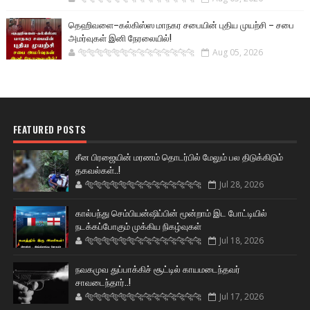
தெஹிவளை–கல்கிஸ்ஸ மாநகர சபையின் புதிய முயற்சி – சபை
அமர்வுகள் இனி நேரலையில்!
🐅🐅🐅🐅🐅🐅🐆🐆🐆🐆🐆🐆🐆🐆
Aug 05, 2026
FEATURED POSTS
சீன பிரஜையின் மரணம் தொடர்பில் மேலும் பல திடுக்கிடும்
தகவல்கள்..!
🐅🐅🐅🐅🐅🐅🐆🐆🐆🐆🐆🐆🐆🐆
Jul 28, 2026
கால்பந்து செம்பியன்ஷிப்பின் மூன்றாம் இட போட்டியில்
நடக்கப்போகும் முக்கிய நிகழ்வுகள்
🐅🐅🐅🐅🐅🐅🐆🐆🐆🐆🐆🐆🐆🐆
Jul 18, 2026
நவகமுவ துப்பாக்கிச் சூட்டில் காயமடைந்தவர்
சாவடைந்தார்..!
🐅🐅🐅🐅🐅🐅🐆🐆🐆🐆🐆🐆🐆🐆
Jul 17, 2026