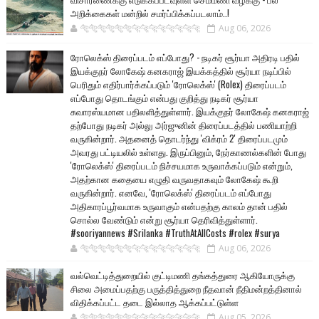
அறிக்கைகள் மன்றில் சமர்ப்பிக்கப்படலாம்..!
🐅🐅🐅🐅🐅🐅🐆🐆🐆🐆🐆🐆🐆🐆
Aug 06, 2026
ரோலெக்ஸ் திரைப்படம் எப்போது? - நடிகர் சூர்யா அதிரடி பதில்
இயக்குநர் லோகேஷ் கனகராஜ் இயக்கத்தில் சூர்யா நடிப்பில்
பெரிதும் எதிர்பார்க்கப்படும் 'ரோலெக்ஸ்' (Rolex) திரைப்படம்
எப்போது தொடங்கும் என்பது குறித்து நடிகர் சூர்யா
சுவாரஸ்யமான பதிலளித்துள்ளார். இயக்குநர் லோகேஷ் கனகராஜ்
தற்போது நடிகர் அல்லு அர்ஜுனின் திரைப்படத்தில் பணியாற்றி
வருகின்றார். அதனைத் தொடர்ந்து 'விக்ரம் 2' திரைப்படமும்
அவரது பட்டியலில் உள்ளது. இருப்பினும், நேர்காணல்களின் போது
'ரோலெக்ஸ்' திரைப்படம் நிச்சயமாக உருவாக்கப்படும் என்றும்,
அதற்கான கதையை எழுதி வருவதாகவும் லோகேஷ் கூறி
வருகின்றார். எனவே, 'ரோலெக்ஸ்' திரைப்படம் எப்போது
அதிகாரப்பூர்வமாக உருவாகும் என்பதற்கு காலம் தான் பதில்
சொல்ல வேண்டும் என்று சூர்யா தெரிவித்துள்ளார்.
#sooriyannews #Srilanka #TruthAtAllCosts #rolex #surya
🐅🐅🐅🐅🐅🐅🐆🐆🐆🐆🐆🐆🐆🐆
Aug 06, 2026
வல்வெட்டித்துறையில் குட்டிமணி தங்கத்துரை ஆகியோருக்கு
சிலை அமைப்பதற்கு பருத்தித்துறை நீதவான் நீதிமன்றத்தினால்
விதிக்கப்பட்ட தடை இல்லாத ஆக்கப்பட்டுள்ள
🐅🐅🐅🐅🐅🐅🐆🐆🐆🐆🐆🐆🐆🐆
Aug 05, 2026