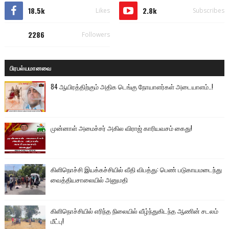
18.5k
2.8k
Likes
Subscribes
2286
Followers
பிரபல்யமானவை
84 ஆயிரத்திற்கும் அதிக டெங்கு நோயாளர்கள் அடையாளம்..!
முன்னாள் அமைச்சர் அகில விராஜ் காரியவசம் கைது!
கிளிநொச்சி இயக்கச்சியில் வீதி விபத்து: பெண் படுகாயமடைந்து
வைத்தியசாலையில் அனுமதி
கிளிநொச்சியில் எரிந்த நிலையில் வீழ்ந்துகிடந்த ஆணின் சடலம்
மீட்பு!