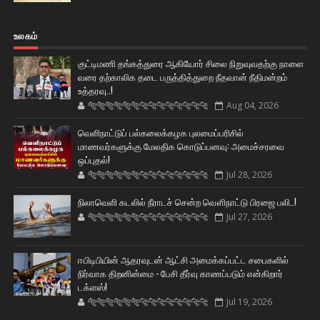
உலகம்
குட்டிமணி தங்கத்துரை ஆகியோர் சிலை நிறுவுவதற்கு நாளை
வரை தற்காலிக தடை பருத்தித்துறை நீதவான் நீதிமன்றம்
உத்தரவு..!
🐅🐅🐅🐅🐅🐅🐆🐆🐆🐆🐆🐆🐆🐆
Aug 04, 2026
வெளிநாட்டுப் பல்கலைக்கழக புலமைப்பரிசில்
மாணவர்களுக்கு மேலதிக கொடுப்பனவு: அமைச்சரவை
ஒப்புதல்!
🐅🐅🐅🐅🐅🐅🐆🐆🐆🐆🐆🐆🐆🐆
Jul 28, 2026
நிலாவெளி கடலில் நீராடச் சென்ற வௌிநாட்டு பிரஜை பலி..!
🐅🐅🐅🐅🐅🐅🐆🐆🐆🐆🐆🐆🐆🐆
Jul 27, 2026
ஈபிடிபியின் ஆதரவுடன் ஆட்சி அமைக்கப்பட்ட சபைகளில்
நிர்வாக திறனின்மை - பேசி தீர்வு காணப்படும் என்கிறார்
டக்ளஸ்!
🐅🐅🐅🐅🐅🐅🐆🐆🐆🐆🐆🐆🐆🐆
Jul 19, 2026