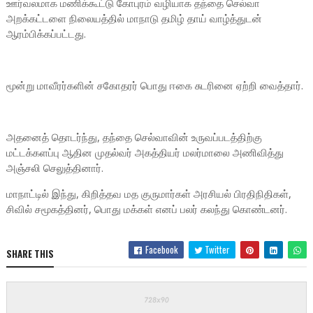
ஊர்வலமாக மணிக்கூட்டு கோபுரம் வழியாக தந்தை செல்வா
அறக்கட்டளை நிலையத்தில் மாநாடு தமிழ் தாய் வாழ்த்துடன்
ஆரம்பிக்கப்பட்டது.
மூன்று மாவீரர்களின் சகோதரர் பொது ஈகை சுடரினை ஏற்றி வைத்தார்.
அதனைத் தொடர்ந்து, தந்தை செல்வாவின் உருவப்படத்திற்கு
மட்டக்களப்பு ஆதின முதல்வர் அகத்தியர் மலர்மாலை அணிவித்து
அஞ்சலி செலுத்தினார்.
மாநாட்டில் இந்து, கிறித்தவ மத குருமார்கள் அரசியல் பிரதிநிதிகள்,
சிவில் சமூகத்தினர், பொது மக்கள் எனப் பலர் கலந்து கொண்டனர்.
Facebook
Twitter
SHARE THIS