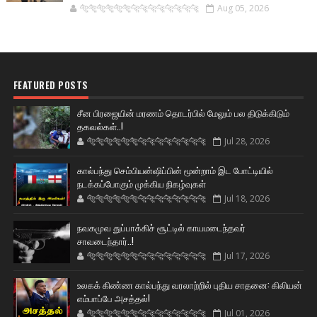
🐅🐅🐅🐅🐅🐅🐆🐆🐆🐆🐆🐆🐆🐆
Aug 05, 2026
FEATURED POSTS
சீன பிரஜையின் மரணம் தொடர்பில் மேலும் பல திடுக்கிடும்
தகவல்கள்..!
🐅🐅🐅🐅🐅🐅🐆🐆🐆🐆🐆🐆🐆🐆
Jul 28, 2026
கால்பந்து செம்பியன்ஷிப்பின் மூன்றாம் இட போட்டியில்
நடக்கப்போகும் முக்கிய நிகழ்வுகள்
🐅🐅🐅🐅🐅🐅🐆🐆🐆🐆🐆🐆🐆🐆
Jul 18, 2026
நவகமுவ துப்பாக்கிச் சூட்டில் காயமடைந்தவர்
சாவடைந்தார்..!
🐅🐅🐅🐅🐅🐅🐆🐆🐆🐆🐆🐆🐆🐆
Jul 17, 2026
உலகக் கிண்ண கால்பந்து வரலாற்றில் புதிய சாதனை: கிலியன்
எம்பாப்பே அசத்தல்!
🐅🐅🐅🐅🐅🐅🐆🐆🐆🐆🐆🐆🐆🐆
Jul 01, 2026