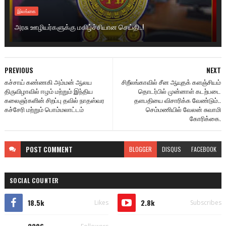
இலங்கை
அரசு ஊழியர்களுக்கு மகிழ்ச்சியான செய்தி..!
PREVIOUS
NEXT
கச்சாய் கண்ணகி அம்மன் ஆலய
சிறீலங்காவில் சீன ஆயுதக் களஞ்சியம்
திருவிழாவில் ஈழம் மற்றும் இந்திய
தொடர்பில் முன்னாள் கடற்படை
கலைஞர்களின் சிறப்பு தவில் நாதஸ்வர
தளபதியை விசாரிக்க வேண்டும்..
கச்சேரி மற்றும் பொம்மலாட்டம்
செம்மணியில் வேலன் சுவாமி
கோரிக்கை.
POST
COMMENT
BLOGGER
DISQUS
FACEBOOK
SOCIAL COUNTER
18.5k
2.8k
Likes
Subscribes