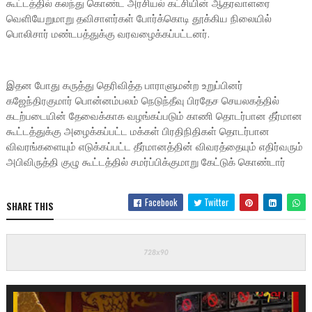
கூட்டத்தில் கலந்து கொண்ட அரசியல் கட்சியின் ஆதரவாளரை
வெளியேறுமாறு தவிசாளர்கள் போர்க்கொடி தூக்கிய நிலையில்
பொலிசார் மண்டபத்துக்கு வரவழைக்கப்பட்டனர்.
இதன போது கருத்து தெரிவித்த பாராளுமன்ற உறுப்பினர்
கஜேந்திரகுமார் பொன்னம்பலம் நெடுந்தீவு பிரதேச செயலகத்தில்
கடற்படையின் தேவைக்காக வழங்கப்படும் காணி தொடர்பான தீர்மான
கூட்டத்துக்கு அழைக்கப்பட்ட மக்கள் பிரதிநிதிகள் தொடர்பான
விவரங்களையும் எடுக்கப்பட்ட தீர்மானத்தின் விவரத்தையும் எதிர்வரும்
அபிவிருத்தி குழு கூட்டத்தில் சமர்ப்பிக்குமாறு கேட்டுக் கொண்டார்
Facebook
Twitter
SHARE THIS