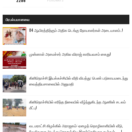
2286
Followers
பிரபல்யமானவை
84 ஆயிரத்திற்கும் அதிக டெங்கு நோயாளர்கள் அடையாளம்..!
முன்னாள் அமைச்சர் அகில விராஜ் காரியவசம் கைது!
கிளிநொச்சி இயக்கச்சியில் வீதி விபத்து: பெண் படுகாயமடைந்து
வைத்தியசாலையில் அனுமதி
கிளிநொச்சியில் எரிந்த நிலையில் வீழ்ந்துகிடந்த ஆணின் சடலம்
மீட்பு!
வடமராட்சி கிழக்கில் அராஜகம்: ஏழைத் தொழிலாளியின் வீடு,
வேலிகளை அடித்து நொறுக்கிய இனந்தெரியாத நபர்கள்.......!