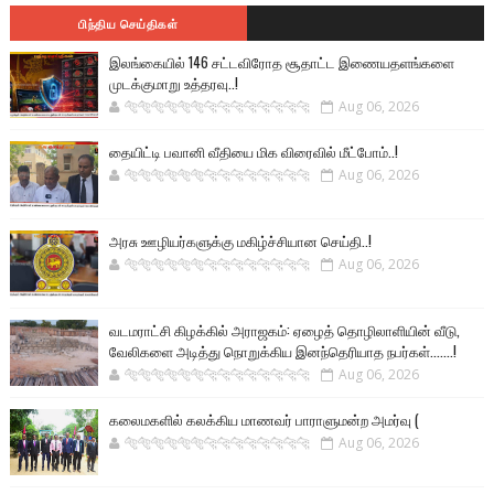
பிந்திய செய்திகள்
இலங்கையில் 146 சட்டவிரோத சூதாட்ட இணையதளங்களை
முடக்குமாறு உத்தரவு..!
🐅🐅🐅🐅🐅🐅🐆🐆🐆🐆🐆🐆🐆🐆
Aug 06, 2026
தையிட்டி பவானி வீதியை மிக விரைவில் மீட்போம்..!
🐅🐅🐅🐅🐅🐅🐆🐆🐆🐆🐆🐆🐆🐆
Aug 06, 2026
அரசு ஊழியர்களுக்கு மகிழ்ச்சியான செய்தி..!
🐅🐅🐅🐅🐅🐅🐆🐆🐆🐆🐆🐆🐆🐆
Aug 06, 2026
வடமராட்சி கிழக்கில் அராஜகம்: ஏழைத் தொழிலாளியின் வீடு,
வேலிகளை அடித்து நொறுக்கிய இனந்தெரியாத நபர்கள்.......!
🐅🐅🐅🐅🐅🐅🐆🐆🐆🐆🐆🐆🐆🐆
Aug 06, 2026
கலைமகளில் கலக்கிய மாணவர் பாராளுமன்ற அமர்வு (
🐅🐅🐅🐅🐅🐅🐆🐆🐆🐆🐆🐆🐆🐆
Aug 06, 2026