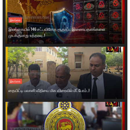
இலங்கை
இலங்கையில் 146 சட்டவிரோத சூதாட்ட இணையதளங்களை
முடக்குமாறு உத்தரவு..!
இலங்கை
தையிட்டி பவானி வீதியை மிக விரைவில் மீட்போம்..!