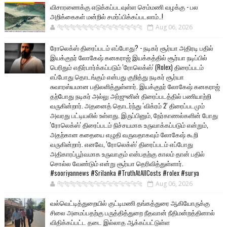
விசாரணைக்கு எடுக்கப்படவுள்ள செம்மணி வழக்கு - பல
அறிக்கைகள் மன்றில் சமர்ப்பிக்கப்படலாம்..!
🐅🐅🐅🐅🐅🐅🐆🐆🐆🐆🐆🐆🐆🐆
Aug 06, 2026
ரோலெக்ஸ் திரைப்படம் எப்போது? - நடிகர் சூர்யா அதிரடி பதில்
இயக்குநர் லோகேஷ் கனகராஜ் இயக்கத்தில் சூர்யா நடிப்பில்
பெரிதும் எதிர்பார்க்கப்படும் 'ரோலெக்ஸ்' (Rolex) திரைப்படம்
எப்போது தொடங்கும் என்பது குறித்து நடிகர் சூர்யா
சுவாரஸ்யமான பதிலளித்துள்ளார். இயக்குநர் லோகேஷ் கனகராஜ்
தற்போது நடிகர் அல்லு அர்ஜுனின் திரைப்படத்தில் பணியாற்றி
வருகின்றார். அதனைத் தொடர்ந்து 'விக்ரம் 2' திரைப்படமும்
அவரது பட்டியலில் உள்ளது. இருப்பினும், நேர்காணல்களின் போது
'ரோலெக்ஸ்' திரைப்படம் நிச்சயமாக உருவாக்கப்படும் என்றும்,
அதற்கான கதையை எழுதி வருவதாகவும் லோகேஷ் கூறி
வருகின்றார். எனவே, 'ரோலெக்ஸ்' திரைப்படம் எப்போது
அதிகாரப்பூர்வமாக உருவாகும் என்பதற்கு காலம் தான் பதில்
சொல்ல வேண்டும் என்று சூர்யா தெரிவித்துள்ளார்.
#sooriyannews #Srilanka #TruthAtAllCosts #rolex #surya
🐅🐅🐅🐅🐅🐅🐆🐆🐆🐆🐆🐆🐆🐆
Aug 06, 2026
வல்வெட்டித்துறையில் குட்டிமணி தங்கத்துரை ஆகியோருக்கு
சிலை அமைப்பதற்கு பருத்தித்துறை நீதவான் நீதிமன்றத்தினால்
விதிக்கப்பட்ட தடை இல்லாத ஆக்கப்பட்டுள்ள