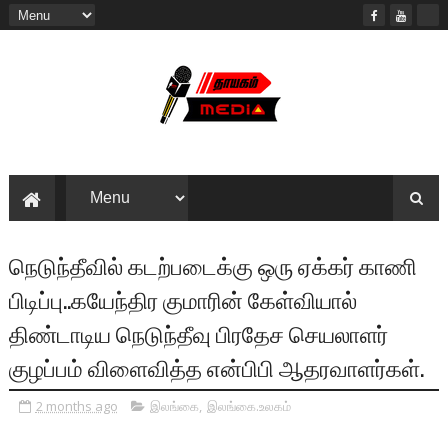
நெடுந்தீவில் கடற்படைக்கு ஒரு ஏக்கர் காணி
பிடிப்பு..கயேந்திர குமாரின் கேள்வியால்
திண்டாடிய நெடுந்தீவு பிரதேச செயலாளர்
குழப்பம் விளைவித்த என்பிபி ஆதரவாளர்கள்.
2 months ago
இலங்கை
,
இலங்கை.உலகம்