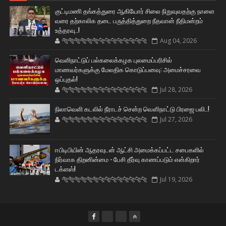
குட்டிமணி தங்கத்துரை ஆகியோர் சிலை நிறுவுவதற்கு நாளை
வரை தற்காலிக தடை பருத்தித்துறை நீதவான் நீதிமன்றம்
உத்தரவு..!
🐅🐅🐅🐅🐅🐅🐆🐆🐆🐆🐆🐆🐆🐆
Aug 04, 2026
வெளிநாட்டுப் பல்கலைக்கழக புலமைப்பரிசில்
மாணவர்களுக்கு மேலதிக கொடுப்பனவு: அமைச்சரவை
ஒப்புதல்!
🐅🐅🐅🐅🐅🐅🐆🐆🐆🐆🐆🐆🐆🐆
Jul 28, 2026
நிலாவெளி கடலில் நீராடச் சென்ற வௌிநாட்டு பிரஜை பலி..!
🐅🐅🐅🐅🐅🐅🐆🐆🐆🐆🐆🐆🐆🐆
Jul 27, 2026
ஈபிடிபியின் ஆதரவுடன் ஆட்சி அமைக்கப்பட்ட சபைகளில்
நிர்வாக திறனின்மை - பேசி தீர்வு காணப்படும் என்கிறார்
டக்ளஸ்!
🐅🐅🐅🐅🐅🐅🐆🐆🐆🐆🐆🐆🐆🐆
Jul 19, 2026