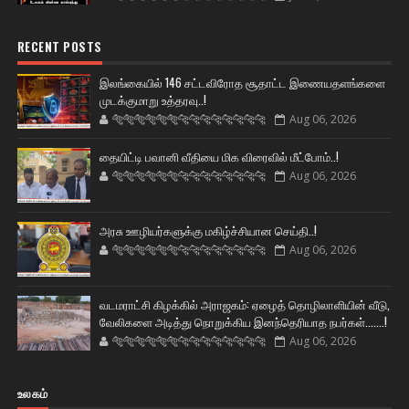
RECENT POSTS
இலங்கையில் 146 சட்டவிரோத சூதாட்ட இணையதளங்களை
முடக்குமாறு உத்தரவு..!
🐅🐅🐅🐅🐅🐅🐆🐆🐆🐆🐆🐆🐆🐆
Aug 06, 2026
தையிட்டி பவானி வீதியை மிக விரைவில் மீட்போம்..!
🐅🐅🐅🐅🐅🐅🐆🐆🐆🐆🐆🐆🐆🐆
Aug 06, 2026
அரசு ஊழியர்களுக்கு மகிழ்ச்சியான செய்தி..!
🐅🐅🐅🐅🐅🐅🐆🐆🐆🐆🐆🐆🐆🐆
Aug 06, 2026
வடமராட்சி கிழக்கில் அராஜகம்: ஏழைத் தொழிலாளியின் வீடு,
வேலிகளை அடித்து நொறுக்கிய இனந்தெரியாத நபர்கள்.......!
🐅🐅🐅🐅🐅🐅🐆🐆🐆🐆🐆🐆🐆🐆
Aug 06, 2026
உலகம்