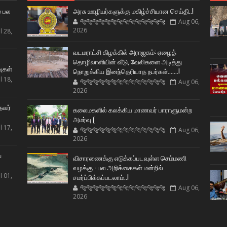
் பல
அரசு ஊழியர்களுக்கு மகிழ்ச்சியான செய்தி..!
🐅🐅🐅🐅🐅🐅🐆🐆🐆🐆🐆🐆🐆🐆
Aug 06,
2026
l 28,
வடமராட்சி கிழக்கில் அராஜகம்: ஏழைத்
ட
தொழிலாளியின் வீடு, வேலிகளை அடித்து
வுகள்
நொறுக்கிய இனந்தெரியாத நபர்கள்.......!
l 18,
🐅🐅🐅🐅🐅🐅🐆🐆🐆🐆🐆🐆🐆🐆
Aug 06,
2026
தவர்
கலைமகளில் கலக்கிய மாணவர் பாராளுமன்ற
அமர்வு (
l 17,
🐅🐅🐅🐅🐅🐅🐆🐆🐆🐆🐆🐆🐆🐆
Aug 06,
2026
ய
விசாரணைக்கு எடுக்கப்படவுள்ள செம்மணி
வழக்கு - பல அறிக்கைகள் மன்றில்
l 01,
சமர்ப்பிக்கப்படலாம்..!
🐅🐅🐅🐅🐅🐅🐆🐆🐆🐆🐆🐆🐆🐆
Aug 06,
2026