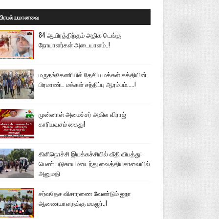
பிரபல்யமானவை
84 ஆயிரத்திற்கும் அதிக டெங்கு
நோயாளர்கள் அடையாளம்..!
மருதங்கேணியில் தேசிய மக்கள் சக்தியின்
பிரமாண்ட மக்கள் சந்திப்பு ஆரம்பம்.....!
முன்னாள் அமைச்சர் அகில விராஜ்
காரியவசம் கைது!
கிளிநொச்சி இயக்கச்சியில் வீதி விபத்து:
பெண் படுகாயமடைந்து வைத்தியசாலையில்
அனுமதி
சர்வதேச விசாரணை வேண்டும் ஐநா
ஆணையாளருக்கு மகஜர்..!