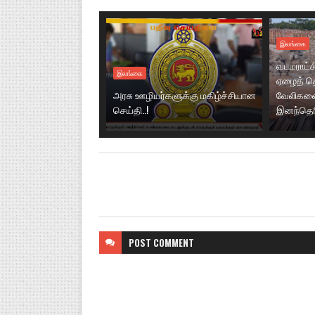
இலங்கை
வடமராட்ச
இலங்கை
ஏழைத் தொ
அரசு ஊழியர்களுக்கு மகிழ்ச்சியான
வேலிகளை
செய்தி..!
இனந்தெரிய
POST
COMMENT