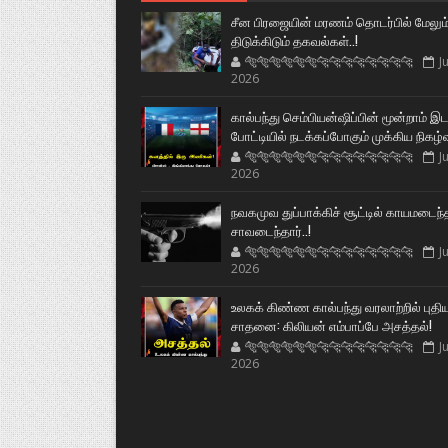
சீன பிரஜையின் மரணம் தொடர்பில் மேலும
திடுக்கிடும் தகவல்கள்..!
🐅🐅🐅🐅🐅🐅🐆🐆🐆🐆🐆🐆🐆🐆
Ju
2026
கால்பந்து செம்பியன்ஷிப்பின் மூன்றாம் இ
போட்டியில் நடக்கப்போகும் முக்கிய நிகழ்
🐅🐅🐅🐅🐅🐅🐆🐆🐆🐆🐆🐆🐆🐆
Ju
2026
நவகமுவ துப்பாக்கிச் சூட்டில் காயமடைந்
சாவடைந்தார்..!
🐅🐅🐅🐅🐅🐅🐆🐆🐆🐆🐆🐆🐆🐆
Ju
2026
உலகக் கிண்ண கால்பந்து வரலாற்றில் புதி
சாதனை: கிலியன் எம்பாப்பே அசத்தல்!
🐅🐅🐅🐅🐅🐅🐆🐆🐆🐆🐆🐆🐆🐆
Ju
2026