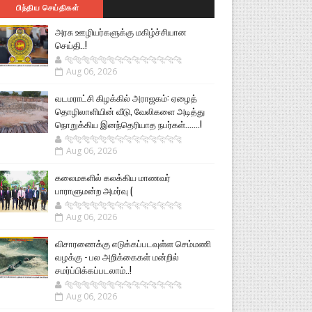
பிந்திய செய்திகள்
அரசு ஊழியர்களுக்கு மகிழ்ச்சியான
செய்தி..!
🐅🐅🐅🐅🐅🐅🐆🐆🐆🐆🐆🐆🐆🐆
Aug 06, 2026
வடமராட்சி கிழக்கில் அராஜகம்: ஏழைத்
தொழிலாளியின் வீடு, வேலிகளை அடித்து
நொறுக்கிய இனந்தெரியாத நபர்கள்.......!
🐅🐅🐅🐅🐅🐅🐆🐆🐆🐆🐆🐆🐆🐆
Aug 06, 2026
கலைமகளில் கலக்கிய மாணவர்
பாராளுமன்ற அமர்வு (
🐅🐅🐅🐅🐅🐅🐆🐆🐆🐆🐆🐆🐆🐆
Aug 06, 2026
விசாரணைக்கு எடுக்கப்படவுள்ள செம்மணி
வழக்கு - பல அறிக்கைகள் மன்றில்
சமர்ப்பிக்கப்படலாம்..!
🐅🐅🐅🐅🐅🐅🐆🐆🐆🐆🐆🐆🐆🐆
Aug 06, 2026