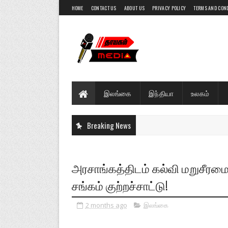
HOME
CONTACT US
ABOUT US
PRIVACY POLICY
TERMS AND CON
இலங்கை
இந்தியா
உலகம்
Breaking News
அரசாங்கத்திடம் கல்வி மறுசீரமைப
சங்கம் குற்றச்சாட்டு!
2 months ago
இலங்கை