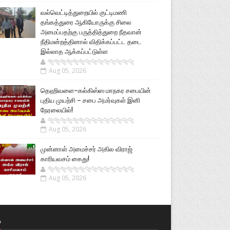
வல்வெட்டித்துறையில் குட்டிமணி
தங்கத்துரை ஆகியோருக்கு சிலை
அமைப்பதற்கு பருத்தித்துறை நீதவான்
நீதிமன்றத்தினால் விதிக்கப்பட்ட தடை
இல்லாத ஆக்கப்பட்டுள்ள
🐅🐅🐅🐅🐅🐅🐆🐆🐆🐆🐆🐆🐆🐆
Aug 05, 2026
தெஹிவளை–கல்கிஸ்ஸ மாநகர சபையின்
புதிய முயற்சி – சபை அமர்வுகள் இனி
நேரலையில்!
🐅🐅🐅🐅🐅🐅🐆🐆🐆🐆🐆🐆🐆🐆
Aug 05, 2026
முன்னாள் அமைச்சர் அகில விராஜ்
காரியவசம் கைது!
🐅🐅🐅🐅🐅🐅🐆🐆🐆🐆🐆🐆🐆🐆
Aug 05, 2026
்