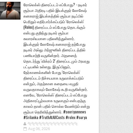
ரோலெக்ஸ் திரைப்படம் எப்போது? - நடிகர்
சூர்யா அதிரடி பதில் இயக்குநர் லோகேஷ்
கனகராஜ் இயக்கத்தில் சூர்யா நடிப்பில்
பெரிதும் எதிர்பார்க்கப்படும் 'ரோலெக்ஸ்'
(Rolex) திரைப்படம் எப்போது தொடங்கும்
என்பது குறித்து நடிகர் சூர்யா
சுவாரஸ்யமான பதிலளித்துள்ளார்.
இயக்குநர் லோகேஷ் கனகராஜ் தற்போது
நடிகர் அல்லு அர்ஜுனின் திரைப்படத்தில்
பணியாற்றி வருகின்றார். அதனைத்
தொடர்ந்து 'விக்ரம் 2' திரைப்படமும் அவரது
பட்டியலில் உள்ளது. இருப்பினும்,
நேர்காணல்களின் போது 'ரோலெக்ஸ்'
திரைப்படம் நிச்சயமாக உருவாக்கப்படும்
என்றும், அதற்கான கதையை எழுதி
வருவதாகவும் லோகேஷ் கூறி வருகின்றார்.
எனவே, 'ரோலெக்ஸ்' திரைப்படம் எப்போது
அதிகாரப்பூர்வமாக உருவாகும் என்பதற்கு
காலம் தான் பதில் சொல்ல வேண்டும் என்று
சூர்யா தெரிவித்துள்ளார். #sooriyannews
#Srilanka #TruthAtAllCosts #rolex #surya
🐅🐅🐅🐅🐅🐅🐆🐆🐆🐆🐆🐆🐆🐆
Aug 06, 2026