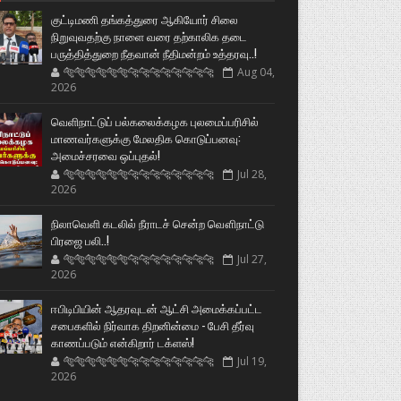
குட்டிமணி தங்கத்துரை ஆகியோர் சிலை
நிறுவுவதற்கு நாளை வரை தற்காலிக தடை
பருத்தித்துறை நீதவான் நீதிமன்றம் உத்தரவு..!
🐅🐅🐅🐅🐅🐅🐆🐆🐆🐆🐆🐆🐆🐆
Aug 04,
2026
வெளிநாட்டுப் பல்கலைக்கழக புலமைப்பரிசில்
மாணவர்களுக்கு மேலதிக கொடுப்பனவு:
அமைச்சரவை ஒப்புதல்!
🐅🐅🐅🐅🐅🐅🐆🐆🐆🐆🐆🐆🐆🐆
Jul 28,
2026
நிலாவெளி கடலில் நீராடச் சென்ற வௌிநாட்டு
பிரஜை பலி..!
🐅🐅🐅🐅🐅🐅🐆🐆🐆🐆🐆🐆🐆🐆
Jul 27,
2026
ஈபிடிபியின் ஆதரவுடன் ஆட்சி அமைக்கப்பட்ட
சபைகளில் நிர்வாக திறனின்மை - பேசி தீர்வு
காணப்படும் என்கிறார் டக்ளஸ்!
🐅🐅🐅🐅🐅🐅🐆🐆🐆🐆🐆🐆🐆🐆
Jul 19,
2026