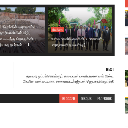
ி கிழக்கில் அராஜகம்:
இலங்கை
ழிலாளியின் வீடு,
 அடித்து நொறுக்கிய
கலைமகளில் கலக்கிய மாணவர்
ாத நபர்கள்.......!
பாராளுமன்ற அமர்வு (
NEXT
தவறை ஒப்புக்கொள்ளும் தலைவன் பலவீனமானவன் அல்ல.
அவனே உண்மையான தலைவன்...! ரஜிவன் ஜெயசந்திரமூர்த்தி
BLOGGER
DISQUS
FACEBOOK