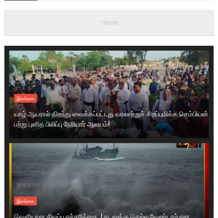
இலங்கை
யாழ் ஆயரால் திறந்து வைக்கப்பட்டது வரலாற்றுச் சிறப்புமிக்க செம்பியன்
பற்று புனித பிலிப்பு நேரியார் ஆலயம்!
இலங்கை
வௌியான சிவப்பு எச்சரிக்கை..! கடலுக்கு செல்ல வேண்டாம் என