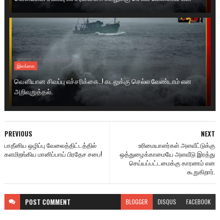
இலங்கை
வௌியான சிவப்பு எச்சரிக்கை..! கடலுக்கு செல்ல வேண்டாம் என
அறிவுறுத்தல்.
PREVIOUS
NEXT
பாதீனிய ஒழிப்பு வேலைத்திட்டத்தில்
உரிமையாளர்கள் அளவீட்டுக்கு
களமிறங்கிய மானிப்பாய் பிரதேச சபை!
ஒத்துழைக்காமையே அளவீடு இரத்து
செய்யப்பட்டமைக்கு காரணம் என
கூறுகிறார்.
POST
COMMENT
BLOGGER
DISQUS
FACEBOOK