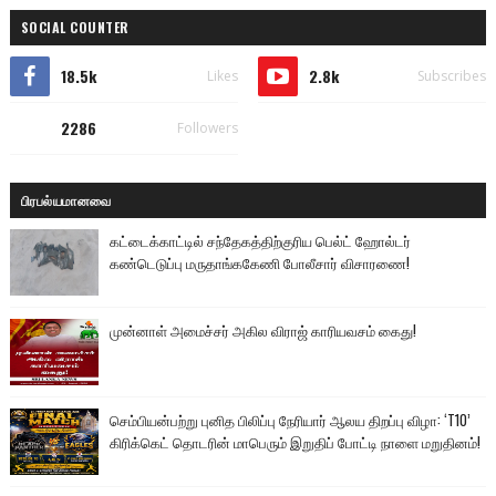
SOCIAL COUNTER
18.5k
2.8k
Likes
Subscribes
2286
Followers
பிரபல்யமானவை
கட்டைக்காட்டில் சந்தேகத்திற்குரிய பெல்ட் ஹோல்டர்
கண்டெடுப்பு மருதாங்ககேணி போலீசார் விசாரணை!
முன்னாள் அமைச்சர் அகில விராஜ் காரியவசம் கைது!
செம்பியன்பற்று புனித பிலிப்பு நேரியார் ஆலய திறப்பு விழா: ‘T10’
கிரிக்கெட் தொடரின் மாபெரும் இறுதிப் போட்டி நாளை மறுதினம்!