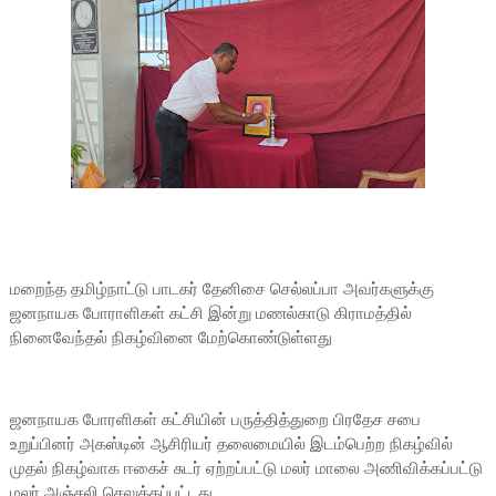
மறைந்த தமிழ்நாட்டு பாடகர் தேனிசை செல்லப்பா அவர்களுக்கு
ஜனநாயக போராளிகள் கட்சி இன்று மணல்காடு கிராமத்தில்
நினைவேந்தல் நிகழ்வினை மேற்கொண்டுள்ளது
ஜனநாயக போரளிகள் கட்சியின் பருத்தித்துறை பிரதேச சபை
உறுப்பினர் அகஸ்டின் ஆசிரியர் தலைமையில் இடம்பெற்ற நிகழ்வில்
முதல் நிகழ்வாக ஈகைச் சுடர் ஏற்றப்பட்டு மலர் மாலை அணிவிக்கப்பட்டு
மலர் அஞ்சலி செலுத்தப்பட்டது.