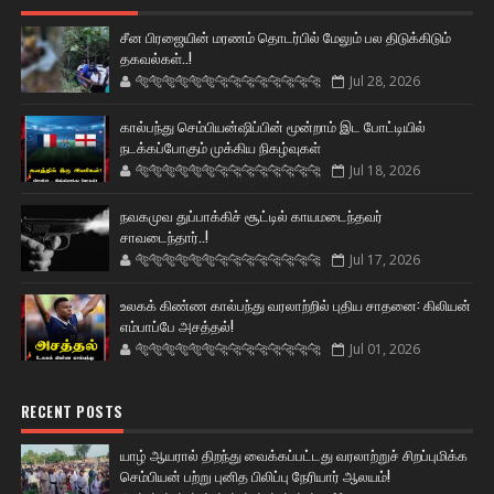
சீன பிரஜையின் மரணம் தொடர்பில் மேலும் பல திடுக்கிடும்
தகவல்கள்..!
🐅🐅🐅🐅🐅🐅🐆🐆🐆🐆🐆🐆🐆🐆
Jul 28, 2026
கால்பந்து செம்பியன்ஷிப்பின் மூன்றாம் இட போட்டியில்
நடக்கப்போகும் முக்கிய நிகழ்வுகள்
🐅🐅🐅🐅🐅🐅🐆🐆🐆🐆🐆🐆🐆🐆
Jul 18, 2026
நவகமுவ துப்பாக்கிச் சூட்டில் காயமடைந்தவர்
சாவடைந்தார்..!
🐅🐅🐅🐅🐅🐅🐆🐆🐆🐆🐆🐆🐆🐆
Jul 17, 2026
உலகக் கிண்ண கால்பந்து வரலாற்றில் புதிய சாதனை: கிலியன்
எம்பாப்பே அசத்தல்!
🐅🐅🐅🐅🐅🐅🐆🐆🐆🐆🐆🐆🐆🐆
Jul 01, 2026
RECENT POSTS
யாழ் ஆயரால் திறந்து வைக்கப்பட்டது வரலாற்றுச் சிறப்புமிக்க
செம்பியன் பற்று புனித பிலிப்பு நேரியார் ஆலயம்!