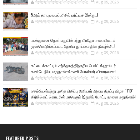
🐅🐅🐅🐅🐅🐅🐆🐆🐆🐆🐆🐆🐆🐆
Aug 09, 2026
5ஆம் தர புலமைப்பரிசில் பரீட்சை இன்று..!
🐅🐅🐅🐅🐅🐅🐆🐆🐆🐆🐆🐆🐆🐆
Aug 09, 2026
மண்முனை தென் எருவில் பற்று பிரதேச சபையினால்
முன்னெடுக்கப்பட்ட தேசிய தூய்மை தின நிகழ்ச்சி..!
🐅🐅🐅🐅🐅🐅🐆🐆🐆🐆🐆🐆🐆🐆
Aug 09, 2026
கட்டைக்காட்டில் சந்தேகத்திற்குரிய பெல்ட் ஹோல்டர்
கண்டெடுப்பு மருதாங்ககேணி போலீசார் விசாரணை!
🐅🐅🐅🐅🐅🐅🐆🐆🐆🐆🐆🐆🐆🐆
Aug 08, 2026
செம்பியன்பற்று புனித பிலிப்பு நேரியார் ஆலய திறப்பு விழா: ‘T10’
கிரிக்கெட் தொடரின் மாபெரும் இறுதிப் போட்டி நாளை மறுதினம்!
🐅🐅🐅🐅🐅🐅🐆🐆🐆🐆🐆🐆🐆🐆
Aug 08, 2026
FEATURED POSTS