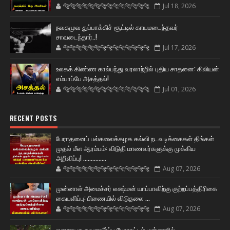
🐅🐅🐅🐅🐅🐅🐆🐆🐆🐆🐆🐆🐆🐆
Jul 18, 2026
நவகமுவ துப்பாக்கிச் சூட்டில் காயமடைந்தவர்
சாவடைந்தார்..!
🐅🐅🐅🐅🐅🐅🐆🐆🐆🐆🐆🐆🐆🐆
Jul 17, 2026
உலகக் கிண்ண கால்பந்து வரலாற்றில் புதிய சாதனை: கிலியன்
எம்பாப்பே அசத்தல்!
🐅🐅🐅🐅🐅🐅🐆🐆🐆🐆🐆🐆🐆🐆
Jul 01, 2026
RECENT POSTS
பேராதனைப் பல்கலைக்கழக கல்வி நடவடிக்கைகள் திங்கள்
முதல் மீள ஆரம்பம்: விடுதி மாணவர்களுக்கு முக்கிய
அறிவிப்பு! ...............
🐅🐅🐅🐅🐅🐅🐆🐆🐆🐆🐆🐆🐆🐆
Aug 07, 2026
முன்னாள் அமைச்சர் லக்ஷ்மன் யாப்பாவிற்கு குற்றப்பத்திரிகை
கையளிப்பு: பிணையில் விடுதலை ...
🐅🐅🐅🐅🐅🐅🐆🐆🐆🐆🐆🐆🐆🐆
Aug 07, 2026
ஜனநாயக கவனயீர்ப்பு போராட்டம் மன்னாரில்