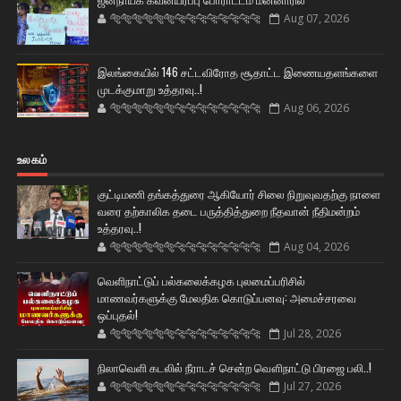
🐅🐅🐅🐅🐅🐅🐆🐆🐆🐆🐆🐆🐆🐆
Aug 07, 2026
இலங்கையில் 146 சட்டவிரோத சூதாட்ட இணையதளங்களை
முடக்குமாறு உத்தரவு..!
🐅🐅🐅🐅🐅🐅🐆🐆🐆🐆🐆🐆🐆🐆
Aug 06, 2026
உலகம்
குட்டிமணி தங்கத்துரை ஆகியோர் சிலை நிறுவுவதற்கு நாளை
வரை தற்காலிக தடை பருத்தித்துறை நீதவான் நீதிமன்றம்
உத்தரவு..!
🐅🐅🐅🐅🐅🐅🐆🐆🐆🐆🐆🐆🐆🐆
Aug 04, 2026
வெளிநாட்டுப் பல்கலைக்கழக புலமைப்பரிசில்
மாணவர்களுக்கு மேலதிக கொடுப்பனவு: அமைச்சரவை
ஒப்புதல்!
🐅🐅🐅🐅🐅🐅🐆🐆🐆🐆🐆🐆🐆🐆
Jul 28, 2026
நிலாவெளி கடலில் நீராடச் சென்ற வௌிநாட்டு பிரஜை பலி..!
🐅🐅🐅🐅🐅🐅🐆🐆🐆🐆🐆🐆🐆🐆
Jul 27, 2026