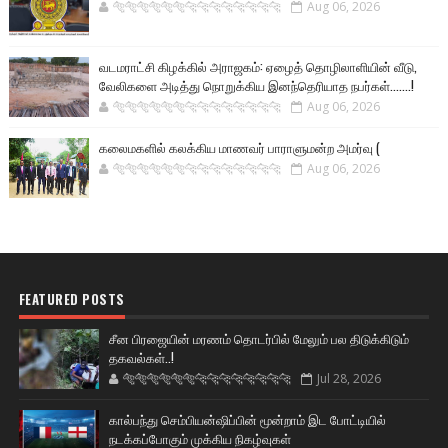
🐅🐅🐅🐅🐅🐅🐆🐆🐆🐆🐆🐆🐆🐆
Aug 06, 2026
வடமராட்சி கிழக்கில் அராஜகம்: ஏழைத் தொழிலாளியின் வீடு,
வேலிகளை அடித்து நொறுக்கிய இனந்தெரியாத நபர்கள்.......!
🐅🐅🐅🐅🐅🐅🐆🐆🐆🐆🐆🐆🐆🐆
Aug 06, 2026
கலைமகளில் கலக்கிய மாணவர் பாராளுமன்ற அமர்வு (
🐅🐅🐅🐅🐅🐅🐆🐆🐆🐆🐆🐆🐆🐆
Aug 06, 2026
FEATURED POSTS
சீன பிரஜையின் மரணம் தொடர்பில் மேலும் பல திடுக்கிடும்
தகவல்கள்..!
🐅🐅🐅🐅🐅🐅🐆🐆🐆🐆🐆🐆🐆🐆
Jul 28, 2026
கால்பந்து செம்பியன்ஷிப்பின் மூன்றாம் இட போட்டியில்
நடக்கப்போகும் முக்கிய நிகழ்வுகள்