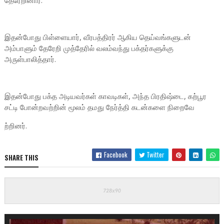
தேரேறினார்.
இதன்போது பிள்ளையார், வீரபத்திரர் ஆகிய தெய்வங்களுடன்
அம்பாளும் தேரேறி முத்தேரில் வலம்வந்து பக்தர்களுக்கு
அருள்பாலித்தார்.
இதன்போது பக்த அடியவர்கள் காவடிகள், அந்த பிரதிஷ்டை, கற்பூர
சட்டி போன்றவற்றின் மூலம் தமது நேர்த்தி கடன்களை நிறைவே
ற்றினர்.
Facebook
Twitter
SHARE THIS