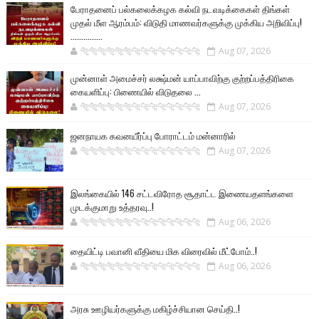
பேராதனைப் பல்கலைக்கழக கல்வி நடவடிக்கைகள் திங்கள்
முதல் மீள ஆரம்பம்: விடுதி மாணவர்களுக்கு முக்கிய அறிவிப்பு!
...............
🐅🐅🐅🐅🐅🐅🐆🐆🐆🐆🐆🐆🐆🐆
Aug 07, 2026
முன்னாள் அமைச்சர் லக்ஷ்மன் யாப்பாவிற்கு குற்றப்பத்திரிகை
கையளிப்பு: பிணையில் விடுதலை ...
🐅🐅🐅🐅🐅🐅🐆🐆🐆🐆🐆🐆🐆🐆
Aug 07, 2026
ஜனநாயக கவனயீர்ப்பு போராட்டம் மன்னாரில்
🐅🐅🐅🐅🐅🐅🐆🐆🐆🐆🐆🐆🐆🐆
Aug 07, 2026
இலங்கையில் 146 சட்டவிரோத சூதாட்ட இணையதளங்களை
முடக்குமாறு உத்தரவு..!
🐅🐅🐅🐅🐅🐅🐆🐆🐆🐆🐆🐆🐆🐆
Aug 06, 2026
தையிட்டி பவானி வீதியை மிக விரைவில் மீட்போம்..!
🐅🐅🐅🐅🐅🐅🐆🐆🐆🐆🐆🐆🐆🐆
Aug 06, 2026
அரசு ஊழியர்களுக்கு மகிழ்ச்சியான செய்தி..!