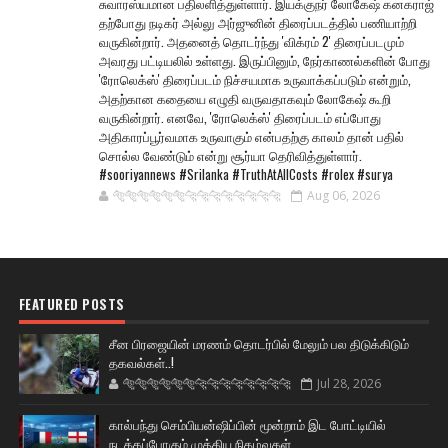
சுவாரஸ்யமான பதிலளித்துள்ளார். இயக்குநர் லோகேஷ் கனகராஜ்
தற்போது நடிகர் அல்லு அர்ஜுனின் திரைப்படத்தில் பணியாற்றி
வருகின்றார். அதனைத் தொடர்ந்து 'விக்ரம் 2' திரைப்படமும்
அவரது பட்டியலில் உள்ளது. இருப்பினும், நேர்காணல்களின் போது
'ரோலெக்ஸ்' திரைப்படம் நிச்சயமாக உருவாக்கப்படும் என்றும்,
அதற்கான கதையை எழுதி வருவதாகவும் லோகேஷ் கூறி
வருகின்றார். எனவே, 'ரோலெக்ஸ்' திரைப்படம் எப்போது
அதிகாரப்பூர்வமாக உருவாகும் என்பதற்கு காலம் தான் பதில்
சொல்ல வேண்டும் என்று சூர்யா தெரிவித்துள்ளார்.
#sooriyannews #Srilanka #TruthAtAllCosts #rolex #surya
🐅🐅🐅🐅🐅🐅🐆🐆🐆🐆🐆🐆🐆🐆
Aug 06, 2026
FEATURED POSTS
சீன பிரஜையின் மரணம் தொடர்பில் மேலும் பல திடுக்கிடும்
தகவல்கள்..!
🐅🐅🐅🐅🐅🐅🐆🐆🐆🐆🐆🐆🐆🐆
Jul 28, 2026
கால்பந்து செம்பியன்ஷிப்பின் மூன்றாம் இட போட்டியில்
நடக்கப்போகும் முக்கிய நிகழ்வுகள்