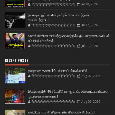
🐅🐅🐅🐅🐅🐅🐆🐆🐆🐆🐆🐆🐆🐆
Jul 18, 2026
நவகமுவ துப்பாக்கிச் சூட்டில் காயமடைந்தவர்
சாவடைந்தார்..!
🐅🐅🐅🐅🐅🐅🐆🐆🐆🐆🐆🐆🐆🐆
Jul 17, 2026
உலகக் கிண்ண கால்பந்து வரலாற்றில் புதிய சாதனை: கிலியன்
எம்பாப்பே அசத்தல்!
🐅🐅🐅🐅🐅🐅🐆🐆🐆🐆🐆🐆🐆🐆
Jul 01, 2026
RECENT POSTS
ஜனநாயக கவனயீர்ப்பு போராட்டம் மன்னாரில்
🐅🐅🐅🐅🐅🐅🐆🐆🐆🐆🐆🐆🐆🐆
Aug 07, 2026
இலங்கையில் 146 சட்டவிரோத சூதாட்ட இணையதளங்களை
முடக்குமாறு உத்தரவு..!
🐅🐅🐅🐅🐅🐅🐆🐆🐆🐆🐆🐆🐆🐆
Aug 06, 2026
தையிட்டி பவானி வீதியை மிக விரைவில் மீட்போம்..!