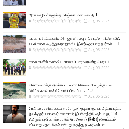
அரசு ஊழியர்களுக்கு மகிழ்ச்சியான செய்தி..!
🐅🐅🐅🐅🐅🐅🐆🐆🐆🐆🐆🐆🐆🐆
Aug 06, 2026
வடமராட்சி கிழக்கில் அராஜகம்: ஏழைத் தொழிலாளியின் வீடு,
வேலிகளை அடித்து நொறுக்கிய இனந்தெரியாத நபர்கள்.......!
🐅🐅🐅🐅🐅🐅🐆🐆🐆🐆🐆🐆🐆🐆
Aug 06, 2026
கலைமகளில் கலக்கிய மாணவர் பாராளுமன்ற அமர்வு (
🐅🐅🐅🐅🐅🐅🐆🐆🐆🐆🐆🐆🐆🐆
Aug 06, 2026
விசாரணைக்கு எடுக்கப்படவுள்ள செம்மணி வழக்கு - பல
அறிக்கைகள் மன்றில் சமர்ப்பிக்கப்படலாம்..!
🐅🐅🐅🐅🐅🐅🐆🐆🐆🐆🐆🐆🐆🐆
Aug 06, 2026
ரோலெக்ஸ் திரைப்படம் எப்போது? - நடிகர் சூர்யா அதிரடி பதில்
இயக்குநர் லோகேஷ் கனகராஜ் இயக்கத்தில் சூர்யா நடிப்பில்
பெரிதும் எதிர்பார்க்கப்படும் 'ரோலெக்ஸ்' (Rolex) திரைப்படம்
எப்போது தொடங்கும் என்பது குறித்து நடிகர் சூர்யா