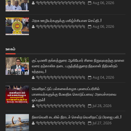
🐅🐅🐅🐅🐅🐅🐆🐆🐆🐆🐆🐆🐆🐆
Aug 06, 2026
அரசு ஊழியர்களுக்கு மகிழ்ச்சியான செய்தி..!
🐅🐅🐅🐅🐅🐅🐆🐆🐆🐆🐆🐆🐆🐆
Aug 06, 2026
உலகம்
குட்டிமணி தங்கத்துரை ஆகியோர் சிலை நிறுவுவதற்கு நாளை
வரை தற்காலிக தடை பருத்தித்துறை நீதவான் நீதிமன்றம்
உத்தரவு..!
🐅🐅🐅🐅🐅🐅🐆🐆🐆🐆🐆🐆🐆🐆
Aug 04, 2026
வெளிநாட்டுப் பல்கலைக்கழக புலமைப்பரிசில்
மாணவர்களுக்கு மேலதிக கொடுப்பனவு: அமைச்சரவை
ஒப்புதல்!
🐅🐅🐅🐅🐅🐅🐆🐆🐆🐆🐆🐆🐆🐆
Jul 28, 2026
நிலாவெளி கடலில் நீராடச் சென்ற வௌிநாட்டு பிரஜை பலி..!
🐅🐅🐅🐅🐅🐅🐆🐆🐆🐆🐆🐆🐆🐆
Jul 27, 2026