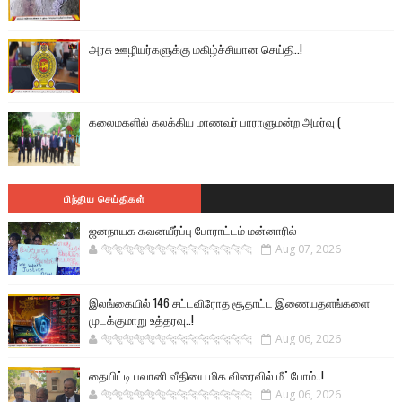
அரசு ஊழியர்களுக்கு மகிழ்ச்சியான செய்தி..!
கலைமகளில் கலக்கிய மாணவர் பாராளுமன்ற அமர்வு (
பிந்திய செய்திகள்
ஜனநாயக கவனயீர்ப்பு போராட்டம் மன்னாரில்
🐅🐅🐅🐅🐅🐅🐆🐆🐆🐆🐆🐆🐆🐆
Aug 07, 2026
இலங்கையில் 146 சட்டவிரோத சூதாட்ட இணையதளங்களை
முடக்குமாறு உத்தரவு..!
🐅🐅🐅🐅🐅🐅🐆🐆🐆🐆🐆🐆🐆🐆
Aug 06, 2026
தையிட்டி பவானி வீதியை மிக விரைவில் மீட்போம்..!
🐅🐅🐅🐅🐅🐅🐆🐆🐆🐆🐆🐆🐆🐆
Aug 06, 2026