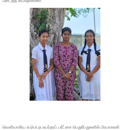
படைத்த கிபிஷாளினி!
வெளியாகிய க.பொ.த உயர்தரப் பரீட்சை பெறுபேறுகளில் பிரபாகரன்