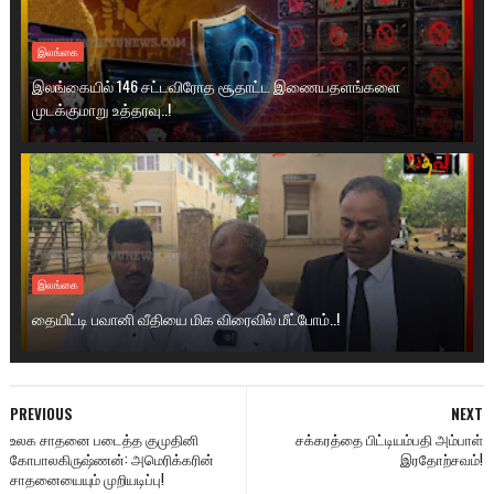
இலங்கை
இலங்கையில் 146 சட்டவிரோத சூதாட்ட இணையதளங்களை
முடக்குமாறு உத்தரவு..!
இலங்கை
தையிட்டி பவானி வீதியை மிக விரைவில் மீட்போம்..!
PREVIOUS
NEXT
உலக சாதனை படைத்த குமுதினி
சக்கரத்தை பிட்டியம்பதி அம்பாள்
கோபாலகிருஷ்ணன்: அமெரிக்கரின்
இரதோற்சவம்!
சாதனையையும் முறியடிப்பு!