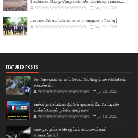
வேலிகளை அடித்து நொறுக்கிய இனந்தெரியாத நபர்கள்.......!
🐅🐅🐅🐅🐅🐅🐆🐆🐆🐆🐆🐆🐆🐆
Aug 06, 2026
கலைமகளில் கலக்கிய மாணவர் பாராளுமன்ற அமர்வு (
🐅🐅🐅🐅🐅🐅🐆🐆🐆🐆🐆🐆🐆🐆
Aug 06, 2026
FEATURED POSTS
சீன பிரஜையின் மரணம் தொடர்பில் மேலும் பல திடுக்கிடும்
தகவல்கள்..!
🐅🐅🐅🐅🐅🐅🐆🐆🐆🐆🐆🐆🐆🐆
Jul 28, 2026
கால்பந்து செம்பியன்ஷிப்பின் மூன்றாம் இட போட்டியில்
நடக்கப்போகும் முக்கிய நிகழ்வுகள்
🐅🐅🐅🐅🐅🐅🐆🐆🐆🐆🐆🐆🐆🐆
Jul 18, 2026
நவகமுவ துப்பாக்கிச் சூட்டில் காயமடைந்தவர்
சாவடைந்தார்..!