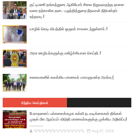
குட்டிமணி தங்கத்துரை ஆகியோர் சிலை நிறுவுவதற்கு நாளை
வரை தற்காலிக தடை பருத்தித்துறை நீதவான் நீதிமன்றம்
உத்தரவு..!
யாழில் வெடி விபத்தில் ஒருவர் சாவடைந்துள்ளார்..!
அரசு ஊழியர்களுக்கு மகிழ்ச்சியான செய்தி..!
கலைமகளில் கலக்கிய மாணவர் பாராளுமன்ற அமர்வு (
பிந்திய செய்திகள்
பேராதனைப் பல்கலைக்கழக கல்வி நடவடிக்கைகள் திங்கள்
முதல் மீள ஆரம்பம்: விடுதி மாணவர்களுக்கு முக்கிய அறிவிப்பு!
...............
🐅🐅🐅🐅🐅🐅🐆🐆🐆🐆🐆🐆🐆🐆
Aug 07, 2026