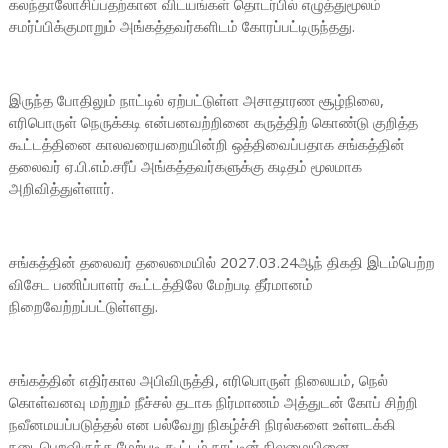
கலந்தாலோசிப்பதற்கான விடயங்கள் தொடர்பில் எழுத்துமூலம்
சமர்ப்பிக்குமாறும் அங்கத்தவர்களிடம் கோரப்பட்டிருந்தது.
இருந்த போதிலும் நாட்டில் ஏற்பட்டுள்ள அசாதாரண சூழ்நிலை,
எரிபொருள் நெருக்கடி என்பனவற்றினை கருத்திற் கொண்டு குறித்த
கூட்டத்தினை காலவரையறையின்றி ஒத்திவைப்பதாக சங்கத்தின்
தலைவர் ஏ.பி.எம்.சரீப் அங்கத்தவர்களுக்கு கடிதம் மூலமாக
அறிவித்துள்ளார்.
சங்கத்தின் தலைவர் தலைமையில் 2027.03.24ஆந் திகதி இடம்பெற்ற
விசேட பணிப்பாளர் கூட்டத்திலே மேற்படி தீர்மானம்
நிறைவேற்றப்பட்டுள்ளது.
சங்கத்தின் எதிர்கால அபிவிருத்தி, எரிபொருள் நிலையம், நெல்
கொள்வனவு மற்றும் நீச்சல் தடாக நிர்மாணம் அத்துடன் கோப் சிற்றி
நவீனமயப்படுத்தல் என பல்வேறு நிகழ்ச்சி நிரல்களை உள்ளடக்கி
நடைபெறவிருந்த மேற்படி கூட்டம் நாட்டின் நிலமையினை