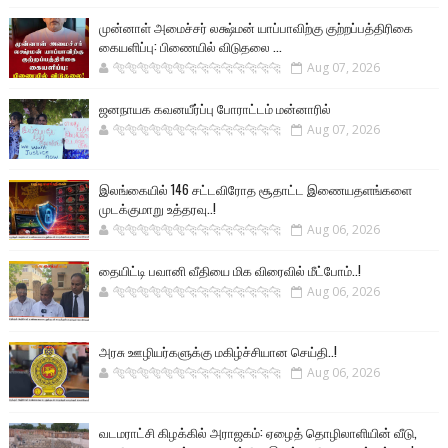
முன்னாள் அமைச்சர் லக்ஷ்மன் யாப்பாவிற்கு குற்றப்பத்திரிகை
கையளிப்பு: பிணையில் விடுதலை ...
🐅🐅🐅🐅🐅🐅🐆🐆🐆🐆🐆🐆🐆🐆
Aug 07, 2026
ஜனநாயக கவனயீர்ப்பு போராட்டம் மன்னாரில்
🐅🐅🐅🐅🐅🐅🐆🐆🐆🐆🐆🐆🐆🐆
Aug 07, 2026
இலங்கையில் 146 சட்டவிரோத சூதாட்ட இணையதளங்களை
முடக்குமாறு உத்தரவு..!
🐅🐅🐅🐅🐅🐅🐆🐆🐆🐆🐆🐆🐆🐆
Aug 06, 2026
தையிட்டி பவானி வீதியை மிக விரைவில் மீட்போம்..!
🐅🐅🐅🐅🐅🐅🐆🐆🐆🐆🐆🐆🐆🐆
Aug 06, 2026
அரசு ஊழியர்களுக்கு மகிழ்ச்சியான செய்தி..!
🐅🐅🐅🐅🐅🐅🐆🐆🐆🐆🐆🐆🐆🐆
Aug 06, 2026
வடமராட்சி கிழக்கில் அராஜகம்: ஏழைத் தொழிலாளியின் வீடு,