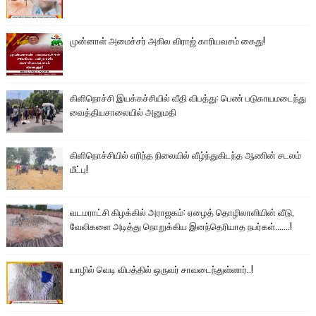
முன்னாள் அமைச்சர் அகில விராஜ் காரியவசம் கைது!
கிளிநொச்சி இயக்கச்சியில் வீதி விபத்து: பெண் படுகாயமடைந்து
வைத்தியசாலையில் அனுமதி
கிளிநொச்சியில் எரிந்த நிலையில் வீழ்ந்துகிடந்த ஆணின் சடலம்
மீட்பு!
வடமராட்சி கிழக்கில் அராஜகம்: ஏழைத் தொழிலாளியின் வீடு,
வேலிகளை அடித்து நொறுக்கிய இனந்தெரியாத நபர்கள்.......!
யாழில் வெடி விபத்தில் ஒருவர் சாவடைந்துள்ளார்..!