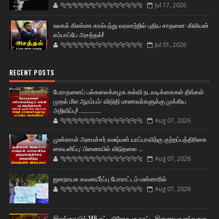
🐅🐅🐅🐅🐅🐅🐆🐆🐆🐆🐆🐆🐆🐆
Jul 17, 2026
உலகக் கிண்ண கால்பந்து வரலாற்றில் புதிய சாதனை: கிலியன்
எம்பாப்பே அசத்தல்!
🐅🐅🐅🐅🐅🐅🐆🐆🐆🐆🐆🐆🐆🐆
Jul 01, 2026
RECENT POSTS
பேராதனைப் பல்கலைக்கழக கல்வி நடவடிக்கைகள் திங்கள்
முதல் மீள ஆரம்பம்: விடுதி மாணவர்களுக்கு முக்கிய
அறிவிப்பு! ...............
🐅🐅🐅🐅🐅🐅🐆🐆🐆🐆🐆🐆🐆🐆
Aug 07, 2026
முன்னாள் அமைச்சர் லக்ஷ்மன் யாப்பாவிற்கு குற்றப்பத்திரிகை
கையளிப்பு: பிணையில் விடுதலை ...
🐅🐅🐅🐅🐅🐅🐆🐆🐆🐆🐆🐆🐆🐆
Aug 07, 2026
ஜனநாயக கவனயீர்ப்பு போராட்டம் மன்னாரில்
🐅🐅🐅🐅🐅🐅🐆🐆🐆🐆🐆🐆🐆🐆
Aug 07, 2026
இலங்கையில் 146 சட்டவிரோத சூதாட்ட இணையதளங்களை