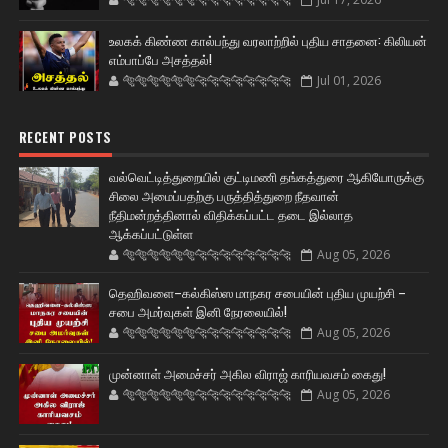
உலகக் கிண்ண கால்பந்து வரலாற்றில் புதிய சாதனை: கிலியன்
எம்பாப்பே அசத்தல்!
🐅🐅🐅🐅🐅🐅🐆🐆🐆🐆🐆🐆🐆🐆
Jul 01, 2026
RECENT POSTS
வல்வெட்டித்துறையில் குட்டிமணி தங்கத்துரை ஆகியோருக்கு
சிலை அமைப்பதற்கு பருத்தித்துறை நீதவான்
நீதிமன்றத்தினால் விதிக்கப்பட்ட தடை இல்லாத
ஆக்கப்பட்டுள்ள
🐅🐅🐅🐅🐅🐅🐆🐆🐆🐆🐆🐆🐆🐆
Aug 05, 2026
தெஹிவளை–கல்கிஸ்ஸ மாநகர சபையின் புதிய முயற்சி –
சபை அமர்வுகள் இனி நேரலையில்!
🐅🐅🐅🐅🐅🐅🐆🐆🐆🐆🐆🐆🐆🐆
Aug 05, 2026
முன்னாள் அமைச்சர் அகில விராஜ் காரியவசம் கைது!
🐅🐅🐅🐅🐅🐅🐆🐆🐆🐆🐆🐆🐆🐆
Aug 05, 2026