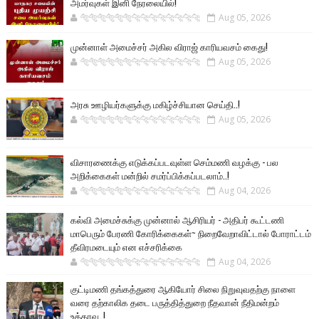
அமர்வுகள் இனி நேரலையில்!
🐅🐅🐅🐅🐅🐅🐆🐆🐆🐆🐆🐆🐆🐆
Aug 05, 2026
முன்னாள் அமைச்சர் அகில விராஜ் காரியவசம் கைது!
🐅🐅🐅🐅🐅🐅🐆🐆🐆🐆🐆🐆🐆🐆
Aug 05, 2026
அரசு ஊழியர்களுக்கு மகிழ்ச்சியான செய்தி..!
🐅🐅🐅🐅🐅🐅🐆🐆🐆🐆🐆🐆🐆🐆
Aug 05, 2026
விசாரணைக்கு எடுக்கப்படவுள்ள செம்மணி வழக்கு - பல
அறிக்கைகள் மன்றில் சமர்ப்பிக்கப்படலாம்..!
🐅🐅🐅🐅🐅🐅🐆🐆🐆🐆🐆🐆🐆🐆
Aug 04, 2026
கல்வி அமைச்சுக்கு முன்னால் ஆசிரியர் - அதிபர் கூட்டணி
மாபெரும் பேரணி கோரிக்கைகள்~ நிறைவேறாவிட்டால் போராட்டம்
தீவிரமடையும் என எச்சரிக்கை
🐅🐅🐅🐅🐅🐅🐆🐆🐆🐆🐆🐆🐆🐆
Aug 04, 2026
குட்டிமணி தங்கத்துரை ஆகியோர் சிலை நிறுவுவதற்கு நாளை
வரை தற்காலிக தடை பருத்தித்துறை நீதவான் நீதிமன்றம்
உத்தரவு..!