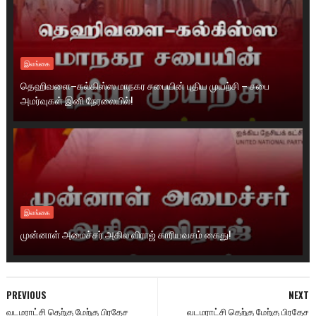
இலங்கை
தெஹிவளை–கல்கிஸ்ஸ மாநகர சபையின் புதிய முயற்சி – சபை
அமர்வுகள் இனி நேரலையில்!
இலங்கை
முன்னாள் அமைச்சர் அகில விராஜ் காரியவசம் கைது!
PREVIOUS
NEXT
வடமராட்சி தெற்கு மேற்கு பிரதேச
வடமராட்சி தெற்கு மேற்கு பிரதேச