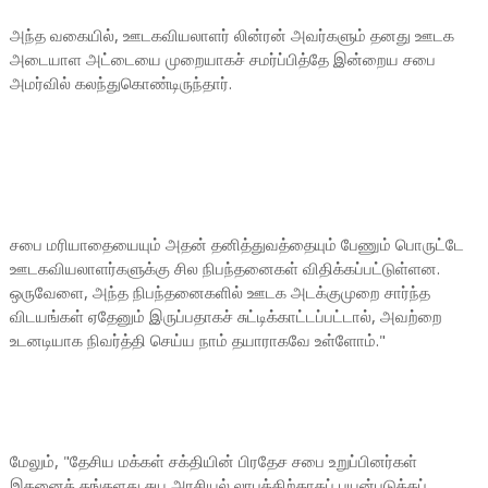
அந்த வகையில், ஊடகவியலாளர் லின்ரன் அவர்களும் தனது ஊடக
அடையாள அட்டையை முறையாகச் சமர்ப்பித்தே இன்றைய சபை
அமர்வில் கலந்துகொண்டிருந்தார்.
சபை மரியாதையையும் அதன் தனித்துவத்தையும் பேணும் பொருட்டே
ஊடகவியலாளர்களுக்கு சில நிபந்தனைகள் விதிக்கப்பட்டுள்ளன.
ஒருவேளை, அந்த நிபந்தனைகளில் ஊடக அடக்குமுறை சார்ந்த
விடயங்கள் ஏதேனும் இருப்பதாகச் சுட்டிக்காட்டப்பட்டால், அவற்றை
உடனடியாக நிவர்த்தி செய்ய நாம் தயாராகவே உள்ளோம்."
மேலும், "தேசிய மக்கள் சக்தியின் பிரதேச சபை உறுப்பினர்கள்
இதனைத் தங்களது சுய அரசியல் லாபத்திற்காகப் பயன்படுத்தப்