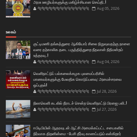
அரசு ஊழியர்களுக்கு மகிழ்ச்சியான செய்தி..!
🐅🐅🐅🐅🐅🐅🐆🐆🐆🐆🐆🐆🐆🐆
Aug 05, 2026
உலகம்
குட்டிமணி தங்கத்துரை ஆகியோர் சிலை நிறுவுவதற்கு நாளை
வரை தற்காலிக தடை பருத்தித்துறை நீதவான் நீதிமன்றம்
உத்தரவு..!
🐅🐅🐅🐅🐅🐅🐆🐆🐆🐆🐆🐆🐆🐆
Aug 04, 2026
வெளிநாட்டுப் பல்கலைக்கழக புலமைப்பரிசில்
மாணவர்களுக்கு மேலதிக கொடுப்பனவு: அமைச்சரவை
ஒப்புதல்!
🐅🐅🐅🐅🐅🐅🐆🐆🐆🐆🐆🐆🐆🐆
Jul 28, 2026
நிலாவெளி கடலில் நீராடச் சென்ற வௌிநாட்டு பிரஜை பலி..!
🐅🐅🐅🐅🐅🐅🐆🐆🐆🐆🐆🐆🐆🐆
Jul 27, 2026
ஈபிடிபியின் ஆதரவுடன் ஆட்சி அமைக்கப்பட்ட சபைகளில்
நிர்வாக திறனின்மை - பேசி தீர்வு காணப்படும் என்கிறார்