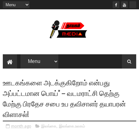
ஊடகங்களை அடக்குகிறோம் என்பது
அப்பட்டமான பொய்" – வடமராட்சி தெற்கு
மேற்கு பிரதேச சபை உப தவிசாளர் தயாபரன்
விளாசல்!
month ago
இலங்கை
,
இலங்கை.உலகம்