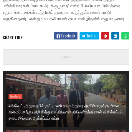
பார்க்கிறார்கள். 'ஊடக அடக்குமுறை' என்ற போலியான பிம்பத்தை
உருவாக்கி, மக்கள் மத்தியில் தவறான கருத்துக்களைப் பரப்பி
வருகின்றனர்" என்றும் உப தவிசாளர் தயாபரன் இதன்போது சாடினார்.
Facebook
Twitter
SHARE THIS
இலங்கை
வல்வெட்டித்துறையில் குட்டிமணி தங்கத்துரை ஆகியோருக்கு சிலை
அமைப்பதற்கு பருத்தித்துறை நீதவான் நீதிமன்றத்தினால் விதிக்கப்பட்ட
தடை இல்லாத ஆக்கப்பட்டுள்ள