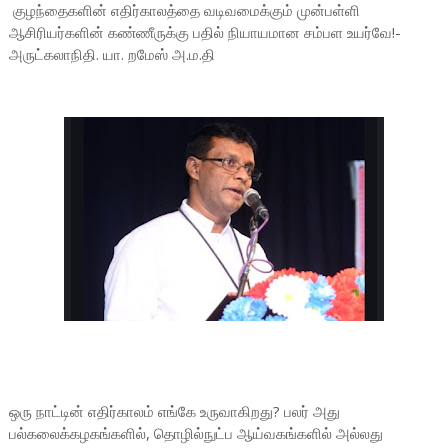
குழந்தைகளின் எதிர்காலத்தை வடிவமைக்கும் முன்பள்ளி
ஆசிரியர்களின் கண்ணீருக்கு பதில் நியாயமான சம்பள உயர்வே!-
அருட்கலாநிதி. யா. றமேஸ் அ.ம.தி
ஒரு நாட்டின் எதிர்காலம் எங்கே உருவாகிறது? பலர் அது
பல்கலைக்கழகங்களில், தொழில்நுட்ப ஆய்வகங்களில் அல்லது