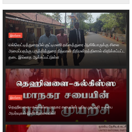
இலங்கை
வல்வெட்டித்துறையில் குட்டிமணி தங்கத்துரை ஆகியோருக்கு சிலை
அமைப்பதற்கு பருத்தித்துறை நீதவான் நீதிமன்றத்தினால் விதிக்கப்பட்ட
தடை இல்லாத ஆக்கப்பட்டுள்ள
இலங்கை
தெஹிவளை–கல்கிஸ்ஸ மாநகர சபையின் புதிய முயற்சி – சபை
அமர்வுகள் இனி நேரலையில்!