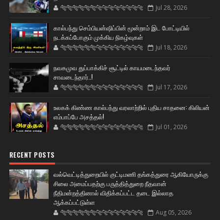
🐅🐅🐅🐅🐅🐅🐆🐆🐆🐆🐆🐆🐆🐆
Jul 28, 2026
கால்பந்து செம்பியன்ஷிப்பின் மூன்றாம் இட போட்டியில்
நடக்கப்போகும் முக்கிய நிகழ்வுகள்
🐅🐅🐅🐅🐅🐅🐆🐆🐆🐆🐆🐆🐆🐆
Jul 18, 2026
நவகமுவ துப்பாக்கிச் சூட்டில் காயமடைந்தவர்
சாவடைந்தார்..!
🐅🐅🐅🐅🐅🐅🐆🐆🐆🐆🐆🐆🐆🐆
Jul 17, 2026
உலகக் கிண்ண கால்பந்து வரலாற்றில் புதிய சாதனை: கிலியன்
எம்பாப்பே அசத்தல்!
🐅🐅🐅🐅🐅🐅🐆🐆🐆🐆🐆🐆🐆🐆
Jul 01, 2026
RECENT POSTS
வல்வெட்டித்துறையில் குட்டிமணி தங்கத்துரை ஆகியோருக்கு
சிலை அமைப்பதற்கு பருத்தித்துறை நீதவான்
நீதிமன்றத்தினால் விதிக்கப்பட்ட தடை இல்லாத
ஆக்கப்பட்டுள்ள
🐅🐅🐅🐅🐅🐅🐆🐆🐆🐆🐆🐆🐆🐆
Aug 05, 2026