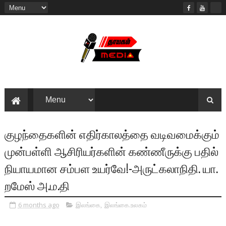
குழந்தைகளின் எதிர்காலத்தை வடிவமைக்கும்
முன்பள்ளி ஆசிரியர்களின் கண்ணீருக்கு பதில்
நியாயமான சம்பள உயர்வே!-அருட்கலாநிதி. யா.
றமேஸ் அ.ம.தி
6 months ago
இலங்கை
,
இலங்கை.உலகம்