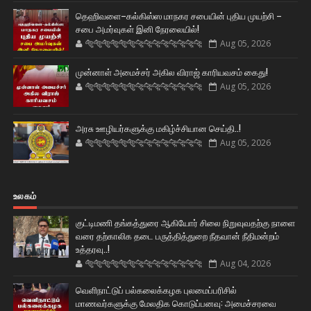
தெஹிவளை–கல்கிஸ்ஸ மாநகர சபையின் புதிய முயற்சி –
சபை அமர்வுகள் இனி நேரலையில்!
🐅🐅🐅🐅🐅🐅🐆🐆🐆🐆🐆🐆🐆🐆
Aug 05, 2026
முன்னாள் அமைச்சர் அகில விராஜ் காரியவசம் கைது!
🐅🐅🐅🐅🐅🐅🐆🐆🐆🐆🐆🐆🐆🐆
Aug 05, 2026
அரசு ஊழியர்களுக்கு மகிழ்ச்சியான செய்தி..!
🐅🐅🐅🐅🐅🐅🐆🐆🐆🐆🐆🐆🐆🐆
Aug 05, 2026
உலகம்
குட்டிமணி தங்கத்துரை ஆகியோர் சிலை நிறுவுவதற்கு நாளை
வரை தற்காலிக தடை பருத்தித்துறை நீதவான் நீதிமன்றம்
உத்தரவு..!
🐅🐅🐅🐅🐅🐅🐆🐆🐆🐆🐆🐆🐆🐆
Aug 04, 2026
வெளிநாட்டுப் பல்கலைக்கழக புலமைப்பரிசில்
மாணவர்களுக்கு மேலதிக கொடுப்பனவு: அமைச்சரவை