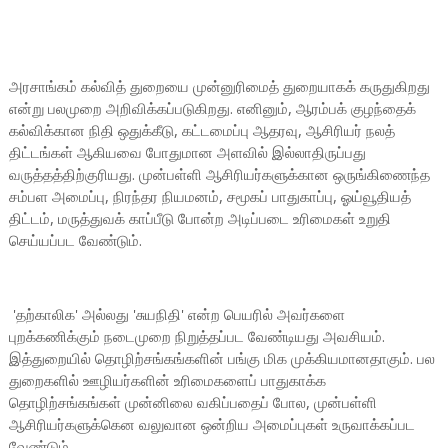
அரசாங்கம் கல்வித் துறையை முன்னுரிமைத் துறையாகக் கருதுகிறது
என்று பலமுறை அறிவிக்கப்படுகிறது. எனினும், ஆரம்பக் குழந்தைக்
கல்விக்கான நிதி ஒதுக்கீடு, கட்டமைப்பு ஆதரவு, ஆசிரியர் நலத்
திட்டங்கள் ஆகியவை போதுமான அளவில் இல்லாதிருப்பது
வருத்தத்திற்குரியது. முன்பள்ளி ஆசிரியர்களுக்கான ஒருங்கிணைந்த
சம்பள அமைப்பு, நிரந்தர நியமனம், சமூகப் பாதுகாப்பு, ஓய்வூதியத்
திட்டம், மருத்துவக் காப்பீடு போன்ற அடிப்படை உரிமைகள் உறுதி
செய்யப்பட வேண்டும்.
'தற்காலிக' அல்லது 'சுயநிதி' என்ற பெயரில் அவர்களை
புறக்கணிக்கும் நடைமுறை நிறுத்தப்பட வேண்டியது அவசியம்.
இத்துறையில் தொழிற்சங்கங்களின் பங்கு மிக முக்கியமானதாகும். பல
துறைகளில் ஊழியர்களின் உரிமைகளைப் பாதுகாக்க
தொழிற்சங்கங்கள் முன்னிலை வகிப்பதைப் போல, முன்பள்ளி
ஆசிரியர்களுக்கென வலுவான ஒன்றிய அமைப்புகள் உருவாக்கப்பட
வேண்டும்.