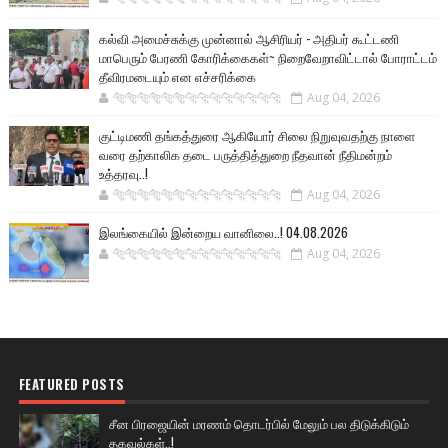
கல்வி அமைச்சுக்கு முன்னால் ஆசிரியர் - அதிபர் கூட்டணி
மாபெரும் பேரணி கோரிக்கைகள்~ நிறைவேறாவிட்டால் போராட்டம்
தீவிரமடையும் என எச்சரிக்கை
🐅🐅🐅🐅🐅🐅🐆🐆🐆🐆🐆🐆🐆🐆
Aug 04, 2026
குட்டிமணி தங்கத்துரை ஆகியோர் சிலை நிறுவுவதற்கு நாளை
வரை தற்காலிக தடை பருத்தித்துறை நீதவான் நீதிமன்றம்
உத்தரவு..!
🐅🐅🐅🐅🐅🐅🐆🐆🐆🐆🐆🐆🐆🐆
Aug 04, 2026
இலங்கையில் இன்றைய வானிலை..! 04.08.2026
🐅🐅🐅🐅🐅🐅🐆🐆🐆🐆🐆🐆🐆🐆
Aug 04, 2026
FEATURED POSTS
சீன பிரஜையின் மரணம் தொடர்பில் மேலும் பல திடுக்கிடும்
தகவல்கள்..!