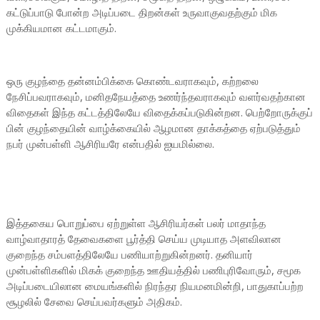
கட்டுப்பாடு போன்ற அடிப்படை திறன்கள் உருவாகுவதற்கும் மிக
முக்கியமான கட்டமாகும்.
ஒரு குழந்தை தன்னம்பிக்கை கொண்டவராகவும், கற்றலை
நேசிப்பவராகவும், மனிதநேயத்தை உணர்ந்தவராகவும் வளர்வதற்கான
விதைகள் இந்த கட்டத்திலேயே விதைக்கப்படுகின்றன. பெற்றோருக்குப்
பின் குழந்தையின் வாழ்க்கையில் ஆழமான தாக்கத்தை ஏற்படுத்தும்
நபர் முன்பள்ளி ஆசிரியரே என்பதில் ஐயமில்லை.
இத்தகைய பொறுப்பை ஏற்றுள்ள ஆசிரியர்கள் பலர் மாதாந்த
வாழ்வாதாரத் தேவைகளை பூர்த்தி செய்ய முடியாத அளவிலான
குறைந்த சம்பளத்திலேயே பணியாற்றுகின்றனர். தனியார்
முன்பள்ளிகளில் மிகக் குறைந்த ஊதியத்தில் பணிபுரிவோரும், சமூக
அடிப்படையிலான மையங்களில் நிரந்தர நியமனமின்றி, பாதுகாப்பற்ற
சூழலில் சேவை செய்பவர்களும் அதிகம்.