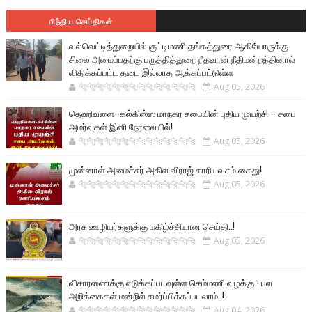
பிந்திய செய்திகள்
வல்வெட்டித்துறையில் குட்டிமணி தங்கத்துரை ஆகியோருக்கு
சிலை அமைப்பதற்கு பருத்தித்துறை நீதவான் நீதிமன்றத்தினால்
விதிக்கப்பட்ட தடை இல்லாத ஆக்கப்பட்டுள்ள
🐅🐅🐅🐅🐅🐅🐆🐆🐆🐆🐆🐆🐆🐆
Aug 05, 2026
தெஹிவளை–கல்கிஸ்ஸ மாநகர சபையின் புதிய முயற்சி – சபை
அமர்வுகள் இனி நேரலையில்!
🐅🐅🐅🐅🐅🐅🐆🐆🐆🐆🐆🐆🐆🐆
Aug 05, 2026
முன்னாள் அமைச்சர் அகில விராஜ் காரியவசம் கைது!
🐅🐅🐅🐅🐅🐅🐆🐆🐆🐆🐆🐆🐆🐆
Aug 05, 2026
அரசு ஊழியர்களுக்கு மகிழ்ச்சியான செய்தி..!
🐅🐅🐅🐅🐅🐅🐆🐆🐆🐆🐆🐆🐆🐆
Aug 05, 2026
விசாரணைக்கு எடுக்கப்படவுள்ள செம்மணி வழக்கு - பல
அறிக்கைகள் மன்றில் சமர்ப்பிக்கப்படலாம்..!
🐅🐅🐅🐅🐅🐅🐆🐆🐆🐆🐆🐆🐆🐆
Aug 04, 2026