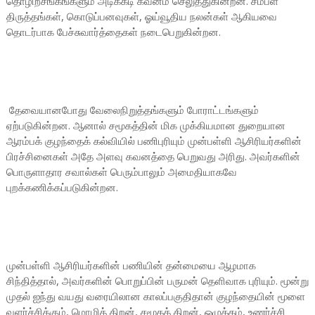
தொழிற்சங்கங்களும் அடிக்கடி கவனம் செலுத்துகின்றன. சம்பள
திருத்தங்கள், கொடுப்பனவுகள், ஓய்வூதிய நலன்கள் ஆகியவை
தொடர்பாக பேச்சுவார்த்தைகள் நடைபெறுகின்றன.
தேவையானபோது வேலைநிறுத்தங்களும் போராட்டங்களும்
ஏற்படுகின்றன. ஆனால் சமூகத்தின் மிக முக்கியமான துறையான
ஆரம்பக் குழந்தைக் கல்வியில் பணிபுரியும் முன்பள்ளி ஆசிரியர்களின்
பிரச்சினைகள் அதே அளவு கவனத்தை பெறுவது அரிது. அவர்களின்
பொருளாதார சவால்கள் பெரும்பாலும் அமைதியாகவே
புறக்கணிக்கப்படுகின்றன.
முன்பள்ளி ஆசிரியர்களின் பணியின் தன்மையை ஆழமாக
சிந்தித்தால், அவர்களின் பொறுப்பின் பருமன் தெளிவாக புரியும். மூன்று
முதல் ஐந்து வயது வரையிலான காலப்பகுதிதான் குழந்தையின் மூளை
வளர்ச்சிக்கும், மொழித் திறன், சமூகத் திறன், ஒழுக்கம், உணர்ச்சி