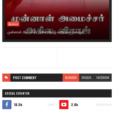
இலங்கை
முன்னாள் அமைச்சர் அகில விராஜ் காரியவசம் கைது!
POST
COMMENT
BLOGGER
DISQUS
FACEBOOK
SOCIAL COUNTER
18.5k
2.8k
Likes
Subscribes