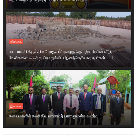
இலங்கை
வடமராட்சி கிழக்கில் அராஜகம்: ஏழைத் தொழிலாளியின் வீடு,
வேலிகளை அடித்து நொறுக்கிய இனந்தெரியாத நபர்கள்.......!
இலங்கை
கலைமகளில் கலக்கிய மாணவர் பாராளுமன்ற அமர்வு (