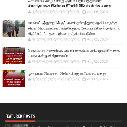
சொல்ல வேண்டும் என்று சூர்யா தெரிவித்துள்ளார்.
#sooriyannews #Srilanka #TruthAtAllCosts #rolex #surya
🐅🐅🐅🐅🐅🐅🐆🐆🐆🐆🐆🐆🐆🐆
Aug 06, 2026
வல்வெட்டித்துறையில் குட்டிமணி தங்கத்துரை ஆகியோருக்கு
சிலை அமைப்பதற்கு பருத்தித்துறை நீதவான் நீதிமன்றத்தினால்
விதிக்கப்பட்ட தடை இல்லாத ஆக்கப்பட்டுள்ள
🐅🐅🐅🐅🐅🐅🐆🐆🐆🐆🐆🐆🐆🐆
Aug 05, 2026
தெஹிவளை–கல்கிஸ்ஸ மாநகர சபையின் புதிய முயற்சி – சபை
அமர்வுகள் இனி நேரலையில்!
🐅🐅🐅🐅🐅🐅🐆🐆🐆🐆🐆🐆🐆🐆
Aug 05, 2026
முன்னாள் அமைச்சர் அகில விராஜ் காரியவசம் கைது!
🐅🐅🐅🐅🐅🐅🐆🐆🐆🐆🐆🐆🐆🐆
Aug 05, 2026
FEATURED POSTS