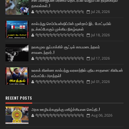
சீன பிரஜையின் மரணம் தொடர்பில் மேலும் பல திடுக்கிடும்
தகவல்கள்..!
🐅🐅🐅🐅🐅🐅🐆🐆🐆🐆🐆🐆🐆🐆
Jul 28, 2026
கால்பந்து செம்பியன்ஷிப்பின் மூன்றாம் இட போட்டியில்
நடக்கப்போகும் முக்கிய நிகழ்வுகள்
🐅🐅🐅🐅🐅🐅🐆🐆🐆🐆🐆🐆🐆🐆
Jul 18, 2026
நவகமுவ துப்பாக்கிச் சூட்டில் காயமடைந்தவர்
சாவடைந்தார்..!
🐅🐅🐅🐅🐅🐅🐆🐆🐆🐆🐆🐆🐆🐆
Jul 17, 2026
உலகக் கிண்ண கால்பந்து வரலாற்றில் புதிய சாதனை: கிலியன்
எம்பாப்பே அசத்தல்!
🐅🐅🐅🐅🐅🐅🐆🐆🐆🐆🐆🐆🐆🐆
Jul 01, 2026
RECENT POSTS
அரசு ஊழியர்களுக்கு மகிழ்ச்சியான செய்தி..!
🐅🐅🐅🐅🐅🐅🐆🐆🐆🐆🐆🐆🐆🐆
Aug 06, 2026