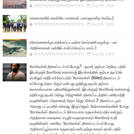
🐅🐅🐅🐅🐅🐅🐆🐆🐆🐆🐆🐆🐆🐆
Aug 06, 2026
கலைமகளில் கலக்கிய மாணவர் பாராளுமன்ற அமர்வு (
🐅🐅🐅🐅🐅🐅🐆🐆🐆🐆🐆🐆🐆🐆
Aug 06, 2026
விசாரணைக்கு எடுக்கப்படவுள்ள செம்மணி வழக்கு - பல
அறிக்கைகள் மன்றில் சமர்ப்பிக்கப்படலாம்..!
🐅🐅🐅🐅🐅🐅🐆🐆🐆🐆🐆🐆🐆🐆
Aug 06, 2026
ரோலெக்ஸ் திரைப்படம் எப்போது? - நடிகர் சூர்யா அதிரடி பதில்
இயக்குநர் லோகேஷ் கனகராஜ் இயக்கத்தில் சூர்யா நடிப்பில்
பெரிதும் எதிர்பார்க்கப்படும் 'ரோலெக்ஸ்' (Rolex) திரைப்படம்
எப்போது தொடங்கும் என்பது குறித்து நடிகர் சூர்யா
சுவாரஸ்யமான பதிலளித்துள்ளார். இயக்குநர் லோகேஷ் கனகராஜ்
தற்போது நடிகர் அல்லு அர்ஜுனின் திரைப்படத்தில் பணியாற்றி
வருகின்றார். அதனைத் தொடர்ந்து 'விக்ரம் 2' திரைப்படமும்
அவரது பட்டியலில் உள்ளது. இருப்பினும், நேர்காணல்களின் போது
'ரோலெக்ஸ்' திரைப்படம் நிச்சயமாக உருவாக்கப்படும் என்றும்,
அதற்கான கதையை எழுதி வருவதாகவும் லோகேஷ் கூறி
வருகின்றார். எனவே, 'ரோலெக்ஸ்' திரைப்படம் எப்போது
அதிகாரப்பூர்வமாக உருவாகும் என்பதற்கு காலம் தான் பதில்