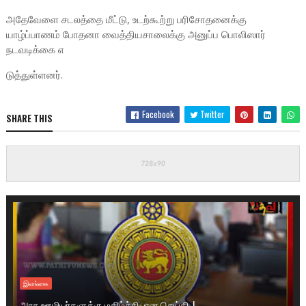
அதேவேளை சடலத்தை மீட்டு, உடற்கூற்று பரிசோதனைக்கு
யாழ்ப்பாணம் போதனா வைத்தியசாலைக்கு அனுப்ப பொலிஸார்
நடவடிக்கை எ
டுத்துள்ளனர்.
Facebook
Twitter
SHARE THIS
இலங்கை
அரசு ஊழியர்களுக்கு மகிழ்ச்சியான செய்தி..!