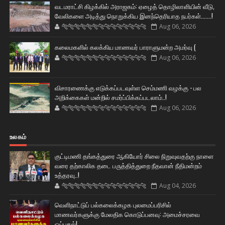
வடமராட்சி கிழக்கில் அராஜகம்: ஏழைத் தொழிலாளியின் வீடு,
வேலிகளை அடித்து நொறுக்கிய இனந்தெரியாத நபர்கள்.......!
🐅🐅🐅🐅🐅🐅🐆🐆🐆🐆🐆🐆🐆🐆
Aug 06, 2026
கலைமகளில் கலக்கிய மாணவர் பாராளுமன்ற அமர்வு (
🐅🐅🐅🐅🐅🐅🐆🐆🐆🐆🐆🐆🐆🐆
Aug 06, 2026
விசாரணைக்கு எடுக்கப்படவுள்ள செம்மணி வழக்கு - பல
அறிக்கைகள் மன்றில் சமர்ப்பிக்கப்படலாம்..!
🐅🐅🐅🐅🐅🐅🐆🐆🐆🐆🐆🐆🐆🐆
Aug 06, 2026
உலகம்
குட்டிமணி தங்கத்துரை ஆகியோர் சிலை நிறுவுவதற்கு நாளை
வரை தற்காலிக தடை பருத்தித்துறை நீதவான் நீதிமன்றம்
உத்தரவு..!
🐅🐅🐅🐅🐅🐅🐆🐆🐆🐆🐆🐆🐆🐆
Aug 04, 2026
வெளிநாட்டுப் பல்கலைக்கழக புலமைப்பரிசில்
மாணவர்களுக்கு மேலதிக கொடுப்பனவு: அமைச்சரவை
ஒப்புதல்!