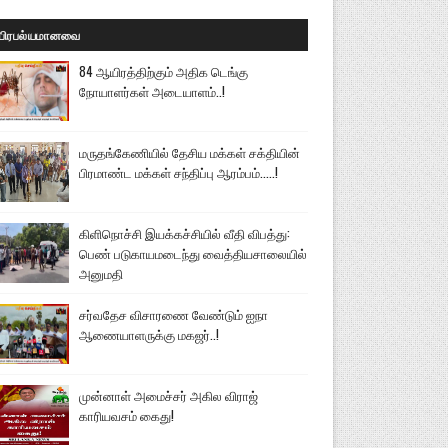
பிரபல்யமானவை
84 ஆயிரத்திற்கும் அதிக டெங்கு
நோயாளர்கள் அடையாளம்..!
மருதங்கேணியில் தேசிய மக்கள் சக்தியின்
பிரமாண்ட மக்கள் சந்திப்பு ஆரம்பம்.....!
கிளிநொச்சி இயக்கச்சியில் வீதி விபத்து:
பெண் படுகாயமடைந்து வைத்தியசாலையில்
அனுமதி
சர்வதேச விசாரணை வேண்டும் ஐநா
ஆணையாளருக்கு மகஜர்..!
முன்னாள் அமைச்சர் அகில விராஜ்
காரியவசம் கைது!