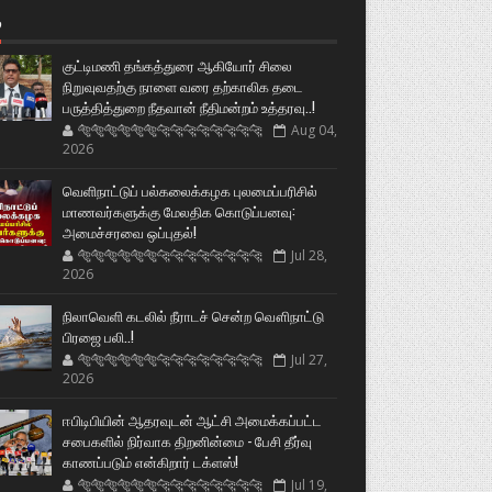
்
குட்டிமணி தங்கத்துரை ஆகியோர் சிலை
நிறுவுவதற்கு நாளை வரை தற்காலிக தடை
பருத்தித்துறை நீதவான் நீதிமன்றம் உத்தரவு..!
🐅🐅🐅🐅🐅🐅🐆🐆🐆🐆🐆🐆🐆🐆
Aug 04,
2026
வெளிநாட்டுப் பல்கலைக்கழக புலமைப்பரிசில்
மாணவர்களுக்கு மேலதிக கொடுப்பனவு:
அமைச்சரவை ஒப்புதல்!
🐅🐅🐅🐅🐅🐅🐆🐆🐆🐆🐆🐆🐆🐆
Jul 28,
2026
நிலாவெளி கடலில் நீராடச் சென்ற வௌிநாட்டு
பிரஜை பலி..!
🐅🐅🐅🐅🐅🐅🐆🐆🐆🐆🐆🐆🐆🐆
Jul 27,
2026
ஈபிடிபியின் ஆதரவுடன் ஆட்சி அமைக்கப்பட்ட
சபைகளில் நிர்வாக திறனின்மை - பேசி தீர்வு
காணப்படும் என்கிறார் டக்ளஸ்!
🐅🐅🐅🐅🐅🐅🐆🐆🐆🐆🐆🐆🐆🐆
Jul 19,