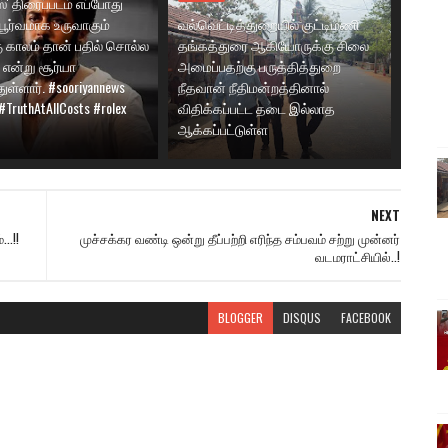
்' திரைப்படம் எப்போது
பூர்வமாக உருவாகும்
வல்வெட்டித்துறையில் குட்டிமணி
ு காலம் தான் பதில் சொல்ல
தங்கத்துரை ஆகியோருக்கு சிலை
 என்று சூர்யா
அமைப்பதற்கு பருத்தித்துறை
ுள்ளார். #sooriyannews
நீதவான் நீதிமன்றத்தினால்
 #TruthAtAllCosts #rolex
விதிக்கப்பட்ட தடை இல்லாத
ஆக்கப்பட்டுள்ள
NEXT
..!!
முச்சக்கர வண்டி ஒன்று தீப்பற்றி எரிந்த சம்பவம் சற்று முன்னர்
வடமராட்சியில்..!
BLOGGER
DISQUS
FACEBOOK