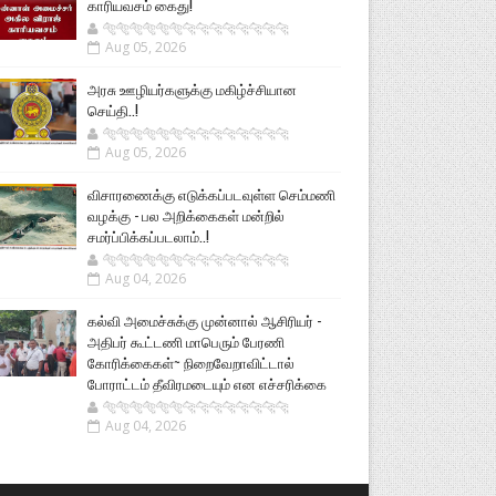
காரியவசம் கைது!
🐅🐅🐅🐅🐅🐅🐆🐆🐆🐆🐆🐆🐆🐆
Aug 05, 2026
அரசு ஊழியர்களுக்கு மகிழ்ச்சியான
செய்தி..!
🐅🐅🐅🐅🐅🐅🐆🐆🐆🐆🐆🐆🐆🐆
Aug 05, 2026
விசாரணைக்கு எடுக்கப்படவுள்ள செம்மணி
வழக்கு - பல அறிக்கைகள் மன்றில்
சமர்ப்பிக்கப்படலாம்..!
🐅🐅🐅🐅🐅🐅🐆🐆🐆🐆🐆🐆🐆🐆
Aug 04, 2026
கல்வி அமைச்சுக்கு முன்னால் ஆசிரியர் -
அதிபர் கூட்டணி மாபெரும் பேரணி
கோரிக்கைகள்~ நிறைவேறாவிட்டால்
போராட்டம் தீவிரமடையும் என எச்சரிக்கை
🐅🐅🐅🐅🐅🐅🐆🐆🐆🐆🐆🐆🐆🐆
Aug 04, 2026