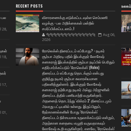
RECENT POSTS
உலகம
் பல
விசாரணைக்கு எடுக்கப்படவுள்ள செம்மணி
வழக்கு - பல அறிக்கைகள் மன்றில்
சமர்ப்பிக்கப்படலாம்..!
l 28,
🐅🐅🐅🐅🐅🐅🐆🐆🐆🐆🐆🐆🐆🐆
Aug 06,
2026
ட
வுகள்
ரோலெக்ஸ் திரைப்படம் எப்போது? - நடிகர்
சூர்யா அதிரடி பதில் இயக்குநர் லோகேஷ்
l 18,
கனகராஜ் இயக்கத்தில் சூர்யா நடிப்பில் பெரிதும்
எதிர்பார்க்கப்படும் 'ரோலெக்ஸ்' (Rolex)
தவர்
திரைப்படம் எப்போது தொடங்கும் என்பது
குறித்து நடிகர் சூர்யா சுவாரஸ்யமான
பதிலளித்துள்ளார். இயக்குநர் லோகேஷ்
l 17,
கனகராஜ் தற்போது நடிகர் அல்லு அர்ஜுனின்
திரைப்படத்தில் பணியாற்றி வருகின்றார்.
ய
அதனைத் தொடர்ந்து 'விக்ரம் 2' திரைப்படமும்
அவரது பட்டியலில் உள்ளது. இருப்பினும்,
நேர்காணல்களின் போது 'ரோலெக்ஸ்'
l 01,
திரைப்படம் நிச்சயமாக உருவாக்கப்படும் என்றும்,
அதற்கான கதையை எழுதி வருவதாகவும்
லோகேஷ் கூறி வருகின்றார். எனவே, 'ரோலெக்ஸ்'