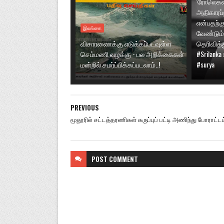
'ரோலெக்ஸ
அதிகாரப்
என்பதற்க
இலங்கை
வேண்டும்
விசாரணைக்கு எடுக்கப்படவுள்ள
தெரிவித்த
செம்மணி வழக்கு - பல அறிக்கைகள்
#Srilanka
மன்றில் சமர்ப்பிக்கப்படலாம்..!
#surya
PREVIOUS
மூதூரில் சட்டத்தரணிகள் கருப்புப் பட்டி அணிந்து போராட்டம்.
POST
COMMENT