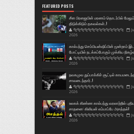
FEATURED POSTS
சீன பிரஜையின் மரணம் தொடர்பில் மேலும
திடுக்கிடும் தகவல்கள்..!
🐅🐅🐅🐅🐅🐅🐆🐆🐆🐆🐆🐆🐆🐆
Ju
2026
கால்பந்து செம்பியன்ஷிப்பின் மூன்றாம் இ
போட்டியில் நடக்கப்போகும் முக்கிய நிகழ்
🐅🐅🐅🐅🐅🐅🐆🐆🐆🐆🐆🐆🐆🐆
Ju
2026
நவகமுவ துப்பாக்கிச் சூட்டில் காயமடைந்
சாவடைந்தார்..!
🐅🐅🐅🐅🐅🐅🐆🐆🐆🐆🐆🐆🐆🐆
Ju
2026
உலகக் கிண்ண கால்பந்து வரலாற்றில் புதி
சாதனை: கிலியன் எம்பாப்பே அசத்தல்!
🐅🐅🐅🐅🐅🐅🐆🐆🐆🐆🐆🐆🐆🐆
Ju
2026