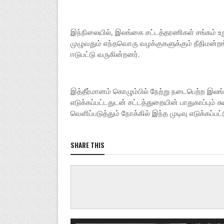
இலங்கை
ரோலெக்ஸ்
இந்நிலையில், இலங்கை சட்டத்தரணிகள் சங்கம் உறு
நடிகர் சூ
முழுவதும் எந்தவொரு வழக்குகளுக்கும் நீதிமன்றங்
லோகேஷ் 
ஈடுபட்டு வருகின்றனர்.
சூர்யா நடி
எதிர்பார்க
திரைப்பட
என்பது கு
இத்தீர்மானம் கொழும்பில் நேற்று நடைபெற்ற இலங
சுவாரஸ்ய
எடுக்கப்பட்டதுடன் சட்டத்துறையின் பாதுகாப்பும் 
இயக்குந
வெளிப்படுத்தும் நோக்கில் இந்த முடிவு எடுக்கப்பட
தற்போது 
திரைப்பட
வருகின்ற
SHARE THIS
'விக்ரம் 
பட்டியலில்
நேர்காணல
திரைப்பட
உருவாக்க
கதையை எ
லோகேஷ் க