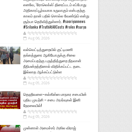
எனவே, 'ரோலெக்ஸ்' திரைப்படம் எப்போது
அதிகாரப்பூர்வமாக உருவாகும் என்பதற்கு
காலம் தான் பதில் சொல்ல வேண்டும் என்று
சூர்யா தெரிவித்துள்ளார். #sooriyannews
#Srilanka #TruthAtAllCosts #rolex #surya
🐅🐅🐅🐅🐅🐅🐆🐆🐆🐆🐆🐆🐆🐆
Aug 06, 2026
வல்வெட்டித்துறையில் குட்டிமணி
தங்கத்துரை ஆகியோருக்கு சிலை
அமைப்பதற்கு பருத்தித்துறை நீதவான்
நீதிமன்றத்தினால் விதிக்கப்பட்ட தடை
இல்லாத ஆக்கப்பட்டுள்ள
🐅🐅🐅🐅🐅🐅🐆🐆🐆🐆🐆🐆🐆🐆
Aug 05, 2026
தெஹிவளை–கல்கிஸ்ஸ மாநகர சபையின்
புதிய முயற்சி – சபை அமர்வுகள் இனி
நேரலையில்!
🐅🐅🐅🐅🐅🐅🐆🐆🐆🐆🐆🐆🐆🐆
Aug 05, 2026
முன்னாள் அமைச்சர் அகில விராஜ்