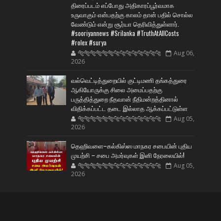
திரைப்படம் எப்போது அதிகாரப்பூர்வமாக
உருவாகும் என்பதற்கு காலம் தான் பதில் சொல்ல
வேண்டும் என்று சூர்யா தெரிவித்துள்ளார்.
#sooriyannews #Srilanka #TruthAtAllCosts
#rolex #surya
🐅🐅🐅🐅🐅🐅🐆🐆🐆🐆🐆🐆🐆🐆
Aug 06,
2026
வல்வெட்டித்துறையில் குட்டிமணி தங்கத்துரை
ஆகியோருக்கு சிலை அமைப்பதற்கு
பருத்தித்துறை நீதவான் நீதிமன்றத்தினால்
விதிக்கப்பட்ட தடை இல்லாத ஆக்கப்பட்டுள்ள
🐅🐅🐅🐅🐅🐅🐆🐆🐆🐆🐆🐆🐆🐆
Aug 05,
2026
தெஹிவளை–கல்கிஸ்ஸ மாநகர சபையின் புதிய
முயற்சி – சபை அமர்வுகள் இனி நேரலையில்!
🐅🐅🐅🐅🐅🐅🐆🐆🐆🐆🐆🐆🐆🐆
Aug 05,
2026