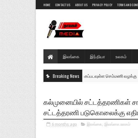
HOME
CONTACT US
ABOUT US
PRIVACY POLICY
TERMS AND CON
இலங்கை
இந்தியா
உலகம்
விசாரணைக்கு எடுக்கப்படவுள்ள செம்மணி வழக்கு - பல அறிக்க
Breaking News
இலங்கை
கல்முனையில் சட்டத்தரணிகள் சங்
சட்டத்தரணி படுகொலைக்கு எதிரா
6 months ago
இலங்கை
,
இலங்கை.உலகம்