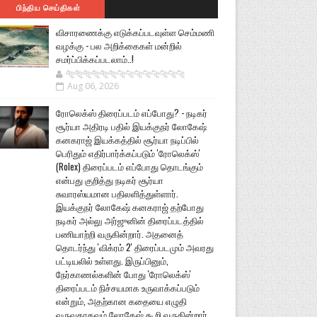
பிந்திய செய்திகள்
விசாரணைக்கு எடுக்கப்படவுள்ள செம்மணி
வழக்கு - பல அறிக்கைகள் மன்றில்
சமர்ப்பிக்கப்படலாம்..!
🐅🐅🐅🐅🐅🐅🐆🐆🐆🐆🐆🐆🐆🐆
Aug 06, 2026
ரோலெக்ஸ் திரைப்படம் எப்போது? - நடிகர்
சூர்யா அதிரடி பதில் இயக்குநர் லோகேஷ்
கனகராஜ் இயக்கத்தில் சூர்யா நடிப்பில்
பெரிதும் எதிர்பார்க்கப்படும் 'ரோலெக்ஸ்'
(Rolex) திரைப்படம் எப்போது தொடங்கும்
என்பது குறித்து நடிகர் சூர்யா
சுவாரஸ்யமான பதிலளித்துள்ளார்.
இயக்குநர் லோகேஷ் கனகராஜ் தற்போது
நடிகர் அல்லு அர்ஜுனின் திரைப்படத்தில்
பணியாற்றி வருகின்றார். அதனைத்
தொடர்ந்து 'விக்ரம் 2' திரைப்படமும் அவரது
பட்டியலில் உள்ளது. இருப்பினும்,
நேர்காணல்களின் போது 'ரோலெக்ஸ்'
திரைப்படம் நிச்சயமாக உருவாக்கப்படும்
என்றும், அதற்கான கதையை எழுதி
வருவதாகவும் லோகேஷ் கூறி வருகின்றார்.