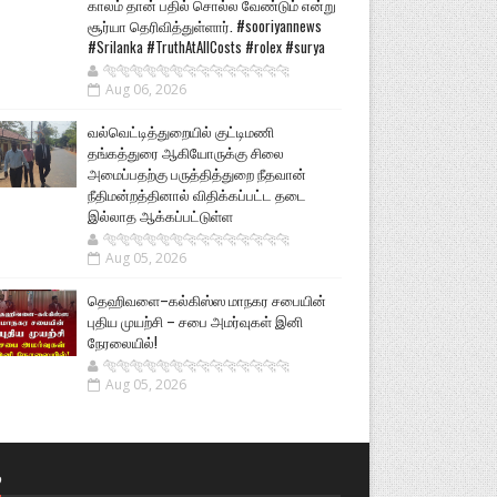
காலம் தான் பதில் சொல்ல வேண்டும் என்று
சூர்யா தெரிவித்துள்ளார். #sooriyannews
#Srilanka #TruthAtAllCosts #rolex #surya
🐅🐅🐅🐅🐅🐅🐆🐆🐆🐆🐆🐆🐆🐆
Aug 06, 2026
வல்வெட்டித்துறையில் குட்டிமணி
தங்கத்துரை ஆகியோருக்கு சிலை
அமைப்பதற்கு பருத்தித்துறை நீதவான்
நீதிமன்றத்தினால் விதிக்கப்பட்ட தடை
இல்லாத ஆக்கப்பட்டுள்ள
🐅🐅🐅🐅🐅🐅🐆🐆🐆🐆🐆🐆🐆🐆
Aug 05, 2026
தெஹிவளை–கல்கிஸ்ஸ மாநகர சபையின்
புதிய முயற்சி – சபை அமர்வுகள் இனி
நேரலையில்!
🐅🐅🐅🐅🐅🐅🐆🐆🐆🐆🐆🐆🐆🐆
Aug 05, 2026
்