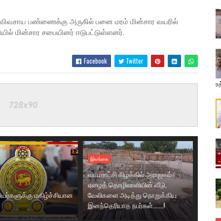
ன் விவசாய பண்ணைக்கு அருகில் பனை மரம் மின்சார வயரில்
ில் மின்சார சபையினர் ஈடுபட்டுள்ளனர்.
Facebook
Twitter
உத
இலங்கை
வடமராட்சி கிழக்கில் அராஜகம்:
ஏழைத் தொழிலாளியின் வீடு,
யர்களுக்கு மகிழ்ச்சியான
வேலிகளை அடித்து நொறுக்கிய
இனந்தெரியாத நபர்கள்.......!