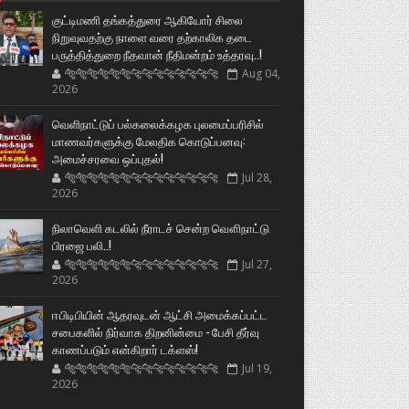
குட்டிமணி தங்கத்துரை ஆகியோர் சிலை
நிறுவுவதற்கு நாளை வரை தற்காலிக தடை
பருத்தித்துறை நீதவான் நீதிமன்றம் உத்தரவு..!
🐅🐅🐅🐅🐅🐅🐆🐆🐆🐆🐆🐆🐆🐆
Aug 04,
2026
வெளிநாட்டுப் பல்கலைக்கழக புலமைப்பரிசில்
மாணவர்களுக்கு மேலதிக கொடுப்பனவு:
அமைச்சரவை ஒப்புதல்!
🐅🐅🐅🐅🐅🐅🐆🐆🐆🐆🐆🐆🐆🐆
Jul 28,
2026
நிலாவெளி கடலில் நீராடச் சென்ற வௌிநாட்டு
பிரஜை பலி..!
🐅🐅🐅🐅🐅🐅🐆🐆🐆🐆🐆🐆🐆🐆
Jul 27,
2026
ஈபிடிபியின் ஆதரவுடன் ஆட்சி அமைக்கப்பட்ட
சபைகளில் நிர்வாக திறனின்மை - பேசி தீர்வு
காணப்படும் என்கிறார் டக்ளஸ்!
🐅🐅🐅🐅🐅🐅🐆🐆🐆🐆🐆🐆🐆🐆
Jul 19,
2026