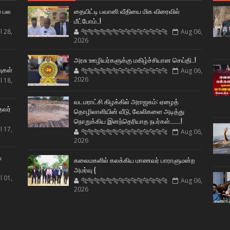
் பல
தையிட்டி பவானி வீதியை மிக விரைவில்
மீட்போம்..!
l 28,
🐅🐅🐅🐅🐅🐅🐆🐆🐆🐆🐆🐆🐆🐆
Aug 06,
2026
ட
அரசு ஊழியர்களுக்கு மகிழ்ச்சியான செய்தி..!
வுகள்
🐅🐅🐅🐅🐅🐅🐆🐆🐆🐆🐆🐆🐆🐆
Aug 06,
2026
l 18,
வடமராட்சி கிழக்கில் அராஜகம்: ஏழைத்
தவர்
தொழிலாளியின் வீடு, வேலிகளை அடித்து
நொறுக்கிய இனந்தெரியாத நபர்கள்.......!
l 17,
🐅🐅🐅🐅🐅🐅🐆🐆🐆🐆🐆🐆🐆🐆
Aug 06,
2026
ய
கலைமகளில் கலக்கிய மாணவர் பாராளுமன்ற
அமர்வு (
l 01,
🐅🐅🐅🐅🐅🐅🐆🐆🐆🐆🐆🐆🐆🐆
Aug 06,
2026