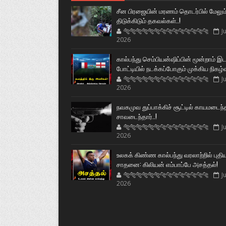
சீன பிரஜையின் மரணம் தொடர்பில் மேலும
திடுக்கிடும் தகவல்கள்..!
🐅🐅🐅🐅🐅🐅🐆🐆🐆🐆🐆🐆🐆🐆
Ju
2026
கால்பந்து செம்பியன்ஷிப்பின் மூன்றாம் இ
போட்டியில் நடக்கப்போகும் முக்கிய நிகழ்
🐅🐅🐅🐅🐅🐅🐆🐆🐆🐆🐆🐆🐆🐆
Ju
2026
நவகமுவ துப்பாக்கிச் சூட்டில் காயமடைந்
சாவடைந்தார்..!
🐅🐅🐅🐅🐅🐅🐆🐆🐆🐆🐆🐆🐆🐆
Ju
2026
உலகக் கிண்ண கால்பந்து வரலாற்றில் புதி
சாதனை: கிலியன் எம்பாப்பே அசத்தல்!
🐅🐅🐅🐅🐅🐅🐆🐆🐆🐆🐆🐆🐆🐆
Ju
2026