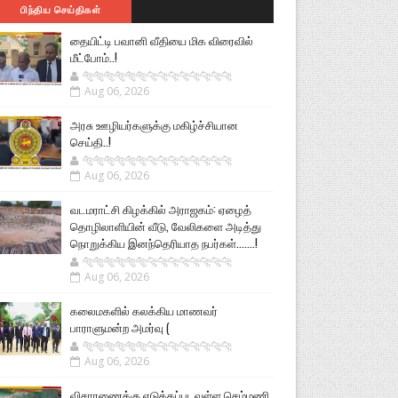
பிந்திய செய்திகள்
தையிட்டி பவானி வீதியை மிக விரைவில்
மீட்போம்..!
🐅🐅🐅🐅🐅🐅🐆🐆🐆🐆🐆🐆🐆🐆
Aug 06, 2026
அரசு ஊழியர்களுக்கு மகிழ்ச்சியான
செய்தி..!
🐅🐅🐅🐅🐅🐅🐆🐆🐆🐆🐆🐆🐆🐆
Aug 06, 2026
வடமராட்சி கிழக்கில் அராஜகம்: ஏழைத்
தொழிலாளியின் வீடு, வேலிகளை அடித்து
நொறுக்கிய இனந்தெரியாத நபர்கள்.......!
🐅🐅🐅🐅🐅🐅🐆🐆🐆🐆🐆🐆🐆🐆
Aug 06, 2026
கலைமகளில் கலக்கிய மாணவர்
பாராளுமன்ற அமர்வு (
🐅🐅🐅🐅🐅🐅🐆🐆🐆🐆🐆🐆🐆🐆
Aug 06, 2026
விசாரணைக்கு எடுக்கப்படவுள்ள செம்மணி