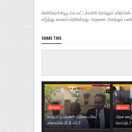
கிளிநொச்சியூடாக வட்டக்கச்சி செல்லும் வீதியி
வீழ்ந்து காணப்படுகின்றது. அதனை அகற்றும் பணிய
SHARE THIS
இலங்கை
இலங்கை
தையிட்டி பவானி வீதியை மிக
அரசு ஊழி
விரைவில் மீட்போம்..!
செய்தி..!