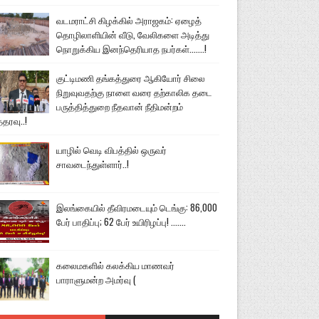
வடமராட்சி கிழக்கில் அராஜகம்: ஏழைத்
தொழிலாளியின் வீடு, வேலிகளை அடித்து
நொறுக்கிய இனந்தெரியாத நபர்கள்.......!
குட்டிமணி தங்கத்துரை ஆகியோர் சிலை
நிறுவுவதற்கு நாளை வரை தற்காலிக தடை
பருத்தித்துறை நீதவான் நீதிமன்றம்
்தரவு..!
யாழில் வெடி விபத்தில் ஒருவர்
சாவடைந்துள்ளார்..!
இலங்கையில் தீவிரமடையும் டெங்கு: 86,000
பேர் பாதிப்பு; 62 பேர் உயிரிழப்பு! .......
கலைமகளில் கலக்கிய மாணவர்
பாராளுமன்ற அமர்வு (