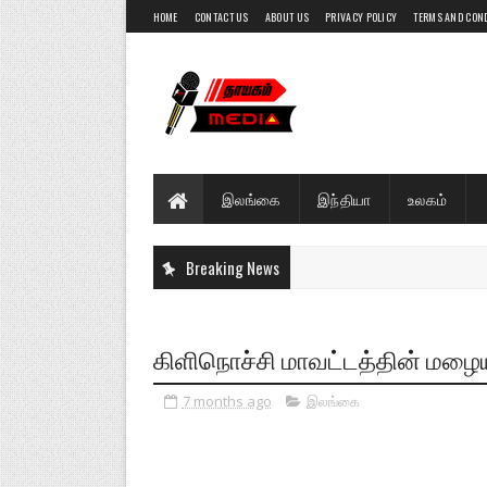
HOME
CONTACT US
ABOUT US
PRIVACY POLICY
TERMS AND CON
இலங்கை
இந்தியா
உலகம்
Breaking News
கிளிநொச்சி மாவட்டத்தின் மழை
7 months ago
இலங்கை