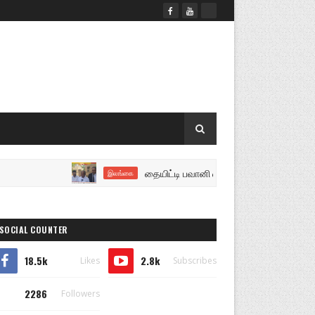
தையிட்டி பவானி வீதியை மிக விரைவில் மீட்போம்..!
இலங்கை
SOCIAL COUNTER
18.5k
2.8k
Likes
Subscribes
2286
Followers