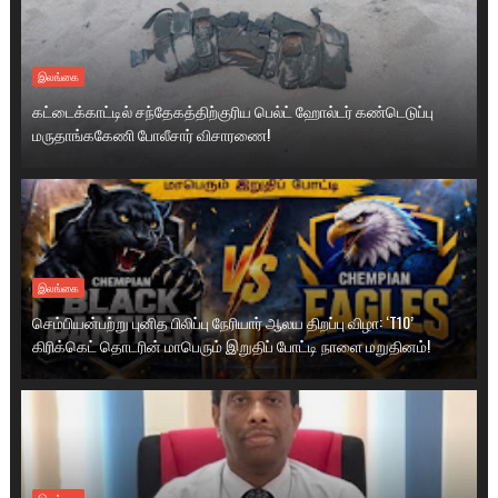
இலங்கை
கட்டைக்காட்டில் சந்தேகத்திற்குரிய பெல்ட் ஹோல்டர் கண்டெடுப்பு
மருதாங்ககேணி போலீசார் விசாரணை!
இலங்கை
செம்பியன்பற்று புனித பிலிப்பு நேரியார் ஆலய திறப்பு விழா: ‘T10’
கிரிக்கெட் தொடரின் மாபெரும் இறுதிப் போட்டி நாளை மறுதினம்!