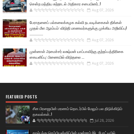
சென்ற மத்திய சுற்றாடல் அதிகார சபையினர்..!
🐅🐅🐅🐅🐅🐅🐆🐆🐆🐆🐆🐆🐆🐆
Aug 07, 2026
பேராதனைப் பல்கலைக்கழக கல்வி நடவடிக்கைகள் திங்கள்
முதல் மீள ஆரம்பம்: விடுதி மாணவர்களுக்கு முக்கிய அறிவிப்பு!
...............
🐅🐅🐅🐅🐅🐅🐆🐆🐆🐆🐆🐆🐆🐆
Aug 07, 2026
முன்னாள் அமைச்சர் லக்ஷ்மன் யாப்பாவிற்கு குற்றப்பத்திரிகை
கையளிப்பு: பிணையில் விடுதலை ...
🐅🐅🐅🐅🐅🐅🐆🐆🐆🐆🐆🐆🐆🐆
Aug 07, 2026
FEATURED POSTS
சீன பிரஜையின் மரணம் தொடர்பில் மேலும் பல திடுக்கிடும்
தகவல்கள்..!
🐅🐅🐅🐅🐅🐅🐆🐆🐆🐆🐆🐆🐆🐆
Jul 28, 2026
கால்பந்து செம்பியன்ஷிப்பின் மூன்றாம் இட போட்டியில்