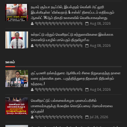
நடிகர் சூர்யா நடிப்பில், இயக்குநர் வெங்கி அட்லூரி
இயக்கியுள்ள ‘விஸ்வநாத் & சன்ஸ்’ திரைப்படம் எதிர்வரும்
ஆகஸ்ட் 14ஆம் திகதி உலகளவில் வெளியாகவுள்ளது.
🐅🐅🐅🐅🐅🐅🐆🐆🐆🐆🐆🐆🐆🐆
Aug 08, 2026
உள்நாட்டு மற்றும் வெளிநாட்டு சுற்றுலாவிகளை இலக்காக
கொண்டு யாழில் மாபெரும் திருவிழா! வ
🐅🐅🐅🐅🐅🐅🐆🐆🐆🐆🐆🐆🐆🐆
Aug 08, 2026
உலகம்
குட்டிமணி தங்கத்துரை ஆகியோர் சிலை நிறுவுவதற்கு நாளை
வரை தற்காலிக தடை பருத்தித்துறை நீதவான் நீதிமன்றம்
உத்தரவு..!
🐅🐅🐅🐅🐅🐅🐆🐆🐆🐆🐆🐆🐆🐆
Aug 04, 2026
வெளிநாட்டுப் பல்கலைக்கழக புலமைப்பரிசில்
மாணவர்களுக்கு மேலதிக கொடுப்பனவு: அமைச்சரவை
ஒப்புதல்!
🐅🐅🐅🐅🐅🐅🐆🐆🐆🐆🐆🐆🐆🐆
Jul 28, 2026