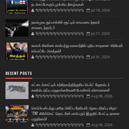
நடக்கப்போகும் முக்கிய நிகழ்வுகள்
🐅🐅🐅🐅🐅🐅🐆🐆🐆🐆🐆🐆🐆🐆
Jul 18, 2026
நவகமுவ துப்பாக்கிச் சூட்டில் காயமடைந்தவர்
சாவடைந்தார்..!
🐅🐅🐅🐅🐅🐅🐆🐆🐆🐆🐆🐆🐆🐆
Jul 17, 2026
உலகக் கிண்ண கால்பந்து வரலாற்றில் புதிய சாதனை: கிலியன்
எம்பாப்பே அசத்தல்!
🐅🐅🐅🐅🐅🐅🐆🐆🐆🐆🐆🐆🐆🐆
Jul 01, 2026
RECENT POSTS
கட்டைக்காட்டில் சந்தேகத்திற்குரிய பெல்ட் ஹோல்டர்
கண்டெடுப்பு மருதாங்ககேணி போலீசார் விசாரணை!
🐅🐅🐅🐅🐅🐅🐆🐆🐆🐆🐆🐆🐆🐆
Aug 08, 2026
செம்பியன்பற்று புனித பிலிப்பு நேரியார் ஆலய திறப்பு விழா:
‘T10’ கிரிக்கெட் தொடரின் மாபெரும் இறுதிப் போட்டி நாளை
மறுதினம்!
🐅🐅🐅🐅🐅🐅🐆🐆🐆🐆🐆🐆🐆🐆
Aug 08, 2026