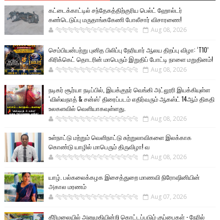
கட்டைக்காட்டில் சந்தேகத்திற்குரிய பெல்ட் ஹோல்டர்
கண்டெடுப்பு மருதாங்ககேணி போலீசார் விசாரணை!
🐅🐅🐅🐅🐅🐅🐆🐆🐆🐆🐆🐆🐆🐆
Aug 08, 2026
செம்பியன்பற்று புனித பிலிப்பு நேரியார் ஆலய திறப்பு விழா: ‘T10’
கிரிக்கெட் தொடரின் மாபெரும் இறுதிப் போட்டி நாளை மறுதினம்!
🐅🐅🐅🐅🐅🐅🐆🐆🐆🐆🐆🐆🐆🐆
Aug 08, 2026
நடிகர் சூர்யா நடிப்பில், இயக்குநர் வெங்கி அட்லூரி இயக்கியுள்ள
‘விஸ்வநாத் & சன்ஸ்’ திரைப்படம் எதிர்வரும் ஆகஸ்ட் 14ஆம் திகதி
உலகளவில் வெளியாகவுள்ளது.
🐅🐅🐅🐅🐅🐅🐆🐆🐆🐆🐆🐆🐆🐆
Aug 08, 2026
உள்நாட்டு மற்றும் வெளிநாட்டு சுற்றுலாவிகளை இலக்காக
கொண்டு யாழில் மாபெரும் திருவிழா! வ
🐅🐅🐅🐅🐅🐅🐆🐆🐆🐆🐆🐆🐆🐆
Aug 08, 2026
யாழ். பல்கலைக்கழக இசைத்துறை மாணவி நிரோஷினியின்
அகால மரணம்
🐅🐅🐅🐅🐅🐅🐆🐆🐆🐆🐆🐆🐆🐆
Aug 07, 2026
கீரிமலையில் அனுமதியின்றி கொட்டப்படும் குப்பைகள் - நேரில்