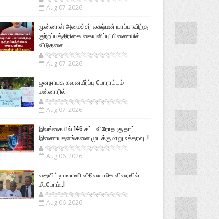
Aug 07, 2026
முன்னாள் அமைச்சர் லக்ஷ்மன் யாப்பாவிற்கு
குற்றப்பத்திரிகை கையளிப்பு: பிணையில்
விடுதலை ...
🐅🐅🐅🐅🐅🐅🐆🐆🐆🐆🐆🐆🐆🐆
Aug 07, 2026
ஜனநாயக கவனயீர்ப்பு போராட்டம்
மன்னாரில்
🐅🐅🐅🐅🐅🐅🐆🐆🐆🐆🐆🐆🐆🐆
Aug 07, 2026
இலங்கையில் 146 சட்டவிரோத சூதாட்ட
இணையதளங்களை முடக்குமாறு உத்தரவு..!
🐅🐅🐅🐅🐅🐅🐆🐆🐆🐆🐆🐆🐆🐆
Aug 06, 2026
தையிட்டி பவானி வீதியை மிக விரைவில்
மீட்போம்..!
🐅🐅🐅🐅🐅🐅🐆🐆🐆🐆🐆🐆🐆🐆
Aug 06, 2026