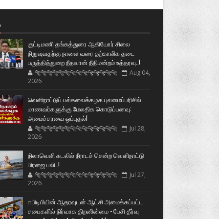
்
குட்டிமணி தங்கத்துரை ஆகியோர் சிலை
நிறுவுவதற்கு நாளை வரை தற்காலிக தடை
பருத்தித்துறை நீதவான் நீதிமன்றம் உத்தரவு..!
🐅🐅🐅🐅🐅🐅🐆🐆🐆🐆🐆🐆🐆🐆
Aug 04,
2026
வெளிநாட்டுப் பல்கலைக்கழக புலமைப்பரிசில்
மாணவர்களுக்கு மேலதிக கொடுப்பனவு:
அமைச்சரவை ஒப்புதல்!
🐅🐅🐅🐅🐅🐅🐆🐆🐆🐆🐆🐆🐆🐆
Jul 28,
2026
நிலாவெளி கடலில் நீராடச் சென்ற வௌிநாட்டு
பிரஜை பலி..!
🐅🐅🐅🐅🐅🐅🐆🐆🐆🐆🐆🐆🐆🐆
Jul 27,
2026
ஈபிடிபியின் ஆதரவுடன் ஆட்சி அமைக்கப்பட்ட
சபைகளில் நிர்வாக திறனின்மை - பேசி தீர்வு