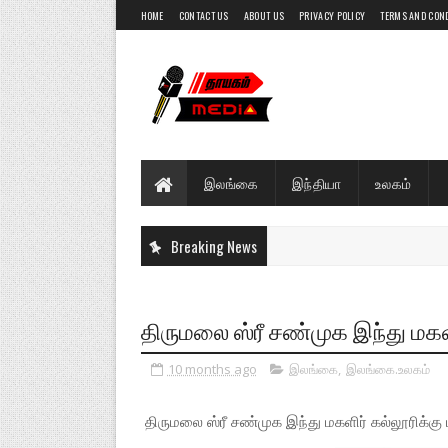
HOME
CONTACT US
ABOUT US
PRIVACY POLICY
TERMS AND CON
இலங்கை
இந்தியா
உலகம்
Breaking News
திருமலை ஸ்ரீ சண்முக இந்து மகளி
10 months ago
இலங்கை
,
இலங்கை.உலகம்
திருமலை ஸ்ரீ சண்முக இந்து மகளிர் கல்லூரிக்கு ப