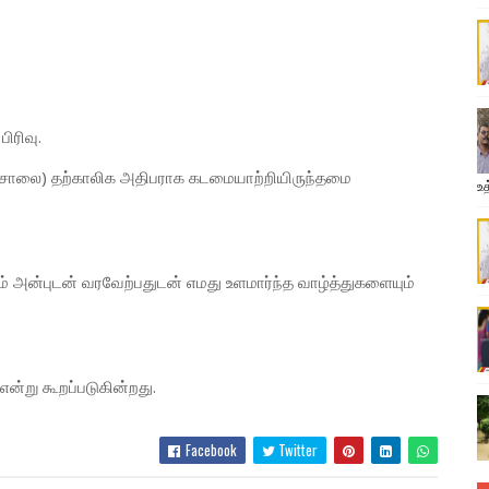
ிரிவு.
டசாலை) தற்காலிக அதிபராக கடமையாற்றியிருந்தமை
உத
ன்புடன் வரவேற்பதுடன் எமது உளமார்ந்த வாழ்த்துகளையும்
்று கூறப்படுகின்றது.
Facebook
Twitter