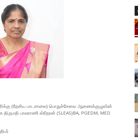
ூரிக்கு (தேசிய பாடசாலை) பொதுச்சேவை ஆணைக்குழுவின்
ாக திருமதி பாலராணி ஸ்ரீதரன் (SLEAS)BA, PGEDM, MED
ிபர்