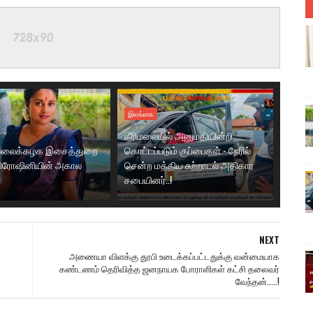
இலங்கை
கீரிமலையில் அனுமதியின்றி
ல்கலைக்கழக இசைத்துறை
கொட்டப்படும் குப்பைகள் - நேரில்
ிரோஷினியின் அகால
சென்ற மத்திய சுற்றாடல் அதிகார
சபையினர்..!
NEXT
அணையா விளக்கு தூபி உடைக்கப்பட்டதுக்கு வன்மையாக
கண்டணம் தெரிவித்த ஜனநாயக போராளிகள் கட்சி தலைவர்
வேந்தன்.....!