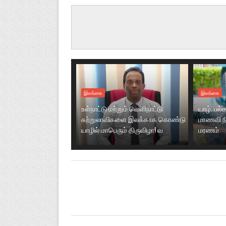
இலங்கை
இலங்கை
உள்நாட்டு மற்றும் வெளிநாட்டு
யாழ். ப
சுற்றுலாவிகளை இலக்காக கொண்டு
மாணவி ந
யாழில் மாபெரும் திருவிழா! வ
மரணம்