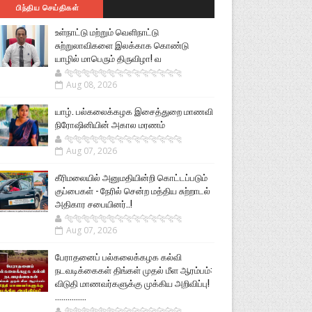
பிந்திய செய்திகள்
உள்நாட்டு மற்றும் வெளிநாட்டு
சுற்றுலாவிகளை இலக்காக கொண்டு
யாழில் மாபெரும் திருவிழா! வ
🐅🐅🐅🐅🐅🐅🐆🐆🐆🐆🐆🐆🐆🐆
Aug 08, 2026
யாழ். பல்கலைக்கழக இசைத்துறை மாணவி
நிரோஷினியின் அகால மரணம்
🐅🐅🐅🐅🐅🐅🐆🐆🐆🐆🐆🐆🐆🐆
Aug 07, 2026
கீரிமலையில் அனுமதியின்றி கொட்டப்படும்
குப்பைகள் - நேரில் சென்ற மத்திய சுற்றாடல்
அதிகார சபையினர்..!
🐅🐅🐅🐅🐅🐅🐆🐆🐆🐆🐆🐆🐆🐆
Aug 07, 2026
பேராதனைப் பல்கலைக்கழக கல்வி
நடவடிக்கைகள் திங்கள் முதல் மீள ஆரம்பம்:
விடுதி மாணவர்களுக்கு முக்கிய அறிவிப்பு!
...............
🐅🐅🐅🐅🐅🐅🐆🐆🐆🐆🐆🐆🐆🐆