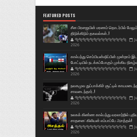
FEATURED POSTS
சீன பிரஜையின் மரணம் தொடர்பில் மேலும
திடுக்கிடும் தகவல்கள்..!
🐅🐅🐅🐅🐅🐅🐆🐆🐆🐆🐆🐆🐆🐆
Ju
2026
கால்பந்து செம்பியன்ஷிப்பின் மூன்றாம் இ
போட்டியில் நடக்கப்போகும் முக்கிய நிகழ்
🐅🐅🐅🐅🐅🐅🐆🐆🐆🐆🐆🐆🐆🐆
Ju
2026
நவகமுவ துப்பாக்கிச் சூட்டில் காயமடைந்
சாவடைந்தார்..!
🐅🐅🐅🐅🐅🐅🐆🐆🐆🐆🐆🐆🐆🐆
Ju
2026
உலகக் கிண்ண கால்பந்து வரலாற்றில் புதி
சாதனை: கிலியன் எம்பாப்பே அசத்தல்!
🐅🐅🐅🐅🐅🐅🐆🐆🐆🐆🐆🐆🐆🐆
Ju
2026