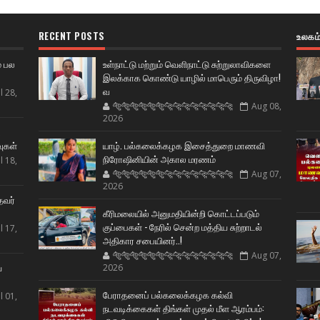
RECENT POSTS
உலகம
் பல
உள்நாட்டு மற்றும் வெளிநாட்டு சுற்றுலாவிகளை
இலக்காக கொண்டு யாழில் மாபெரும் திருவிழா!
வ
l 28,
🐅🐅🐅🐅🐅🐅🐆🐆🐆🐆🐆🐆🐆🐆
Aug 08,
2026
ட
வுகள்
யாழ். பல்கலைக்கழக இசைத்துறை மாணவி
நிரோஷினியின் அகால மரணம்
l 18,
🐅🐅🐅🐅🐅🐅🐆🐆🐆🐆🐆🐆🐆🐆
Aug 07,
2026
தவர்
கீரிமலையில் அனுமதியின்றி கொட்டப்படும்
குப்பைகள் - நேரில் சென்ற மத்திய சுற்றாடல்
l 17,
அதிகார சபையினர்..!
🐅🐅🐅🐅🐅🐅🐆🐆🐆🐆🐆🐆🐆🐆
Aug 07,
ய
2026
பேராதனைப் பல்கலைக்கழக கல்வி
l 01,
நடவடிக்கைகள் திங்கள் முதல் மீள ஆரம்பம்: