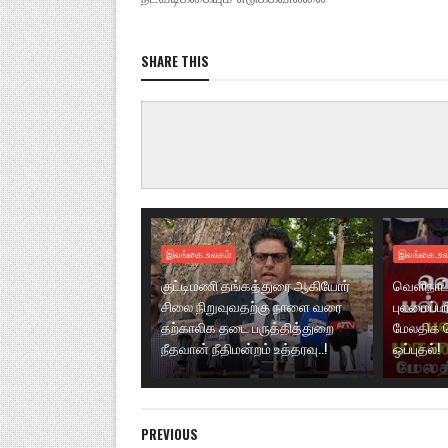
SHARE THIS
இலங்கை.உலகம்
இலங்கை.உல
குட்டிமணி தங்கத்துரை ஆகியோர்
வெளிநாட்
சிலை நிறுவுவதற்கு நாளை வரை
புலமைப்ப
தற்காலிக தடை பருத்தித்துறை
மேலதிக 
நீதவான் நீதிமன்றம் உத்தரவு..!
ஒப்புதல்!
PREVIOUS