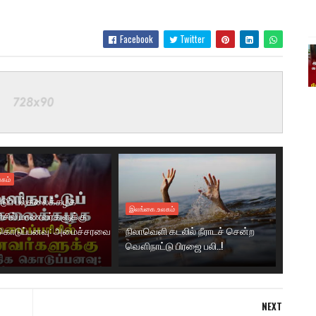
Facebook
Twitter
கம்
டுப் பல்கலைக்கழக
இலங்கை.உலகம்
ரிசில் மாணவர்களுக்கு
கொடுப்பனவு: அமைச்சரவை
நிலாவெளி கடலில் நீராடச் சென்ற
வௌிநாட்டு பிரஜை பலி..!
NEXT