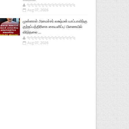
🐅🐅🐅🐅🐅🐅🐆🐆🐆🐆🐆🐆🐆🐆
Aug 07, 2026
முன்னாள் அமைச்சர் லக்ஷ்மன் யாப்பாவிற்கு
குற்றப்பத்திரிகை கையளிப்பு: பிணையில்
விடுதலை ...
🐅🐅🐅🐅🐅🐅🐆🐆🐆🐆🐆🐆🐆🐆
Aug 07, 2026