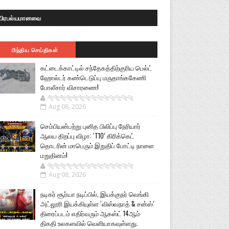
பிரபல்யமானவை
பிந்திய செய்திகள்
கட்டைக்காட்டில் சந்தேகத்திற்குரிய பெல்ட்
ஹோல்டர் கண்டெடுப்பு மருதாங்ககேணி
போலீசார் விசாரணை!
🐅🐅🐅🐅🐅🐅🐆🐆🐆🐆🐆🐆🐆🐆
Aug 08, 2026
செம்பியன்பற்று புனித பிலிப்பு நேரியார்
ஆலய திறப்பு விழா: ‘T10’ கிரிக்கெட்
தொடரின் மாபெரும் இறுதிப் போட்டி நாளை
மறுதினம்!
🐅🐅🐅🐅🐅🐅🐆🐆🐆🐆🐆🐆🐆🐆
Aug 08, 2026
நடிகர் சூர்யா நடிப்பில், இயக்குநர் வெங்கி
அட்லூரி இயக்கியுள்ள ‘விஸ்வநாத் & சன்ஸ்’
திரைப்படம் எதிர்வரும் ஆகஸ்ட் 14ஆம்
திகதி உலகளவில் வெளியாகவுள்ளது.