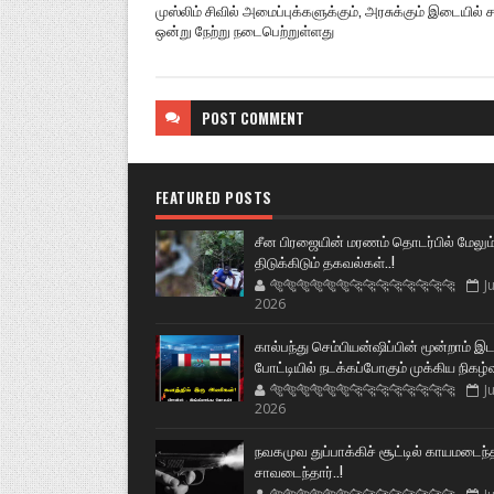
முஸ்லிம் சிவில் அமைப்புக்களுக்கும், அரசுக்கும் இடையில் சந
ஒன்று நேற்று நடைபெற்றுள்ளது
POST
COMMENT
FEATURED POSTS
சீன பிரஜையின் மரணம் தொடர்பில் மேலும
திடுக்கிடும் தகவல்கள்..!
🐅🐅🐅🐅🐅🐅🐆🐆🐆🐆🐆🐆🐆🐆
Ju
2026
கால்பந்து செம்பியன்ஷிப்பின் மூன்றாம் இ
போட்டியில் நடக்கப்போகும் முக்கிய நிகழ்
🐅🐅🐅🐅🐅🐅🐆🐆🐆🐆🐆🐆🐆🐆
Ju
2026
நவகமுவ துப்பாக்கிச் சூட்டில் காயமடைந்
சாவடைந்தார்..!