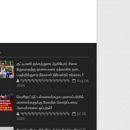
்
குட்டிமணி தங்கத்துரை ஆகியோர் சிலை
நிறுவுவதற்கு நாளை வரை தற்காலிக தடை
பருத்தித்துறை நீதவான் நீதிமன்றம் உத்தரவு..!
🐅🐅🐅🐅🐅🐅🐆🐆🐆🐆🐆🐆🐆🐆
Aug 04,
2026
வெளிநாட்டுப் பல்கலைக்கழக புலமைப்பரிசில்
மாணவர்களுக்கு மேலதிக கொடுப்பனவு:
அமைச்சரவை ஒப்புதல்!
🐅🐅🐅🐅🐅🐅🐆🐆🐆🐆🐆🐆🐆🐆
Jul 28,
2026
நிலாவெளி கடலில் நீராடச் சென்ற வௌிநாட்டு