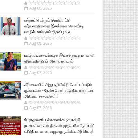
🐅🐅🐅🐅🐅🐅🐆🐆🐆🐆🐆🐆🐆🐆
Aug 08, 2026
உள்நாட்டு மற்றும் வெளிநாட்டு
சுற்றுலாவிகளை இலக்காக கொண்டு
யாழில் மாபெரும் திருவிழா! வ
🐅🐅🐅🐅🐅🐅🐆🐆🐆🐆🐆🐆🐆🐆
Aug 08, 2026
யாழ். பல்கலைக்கழக இசைத்துறை மாணவி
நிரோஷினியின் அகால மரணம்
🐅🐅🐅🐅🐅🐅🐆🐆🐆🐆🐆🐆🐆🐆
Aug 07, 2026
கீரிமலையில் அனுமதியின்றி கொட்டப்படும்
குப்பைகள் - நேரில் சென்ற மத்திய சுற்றாடல்
அதிகார சபையினர்..!
🐅🐅🐅🐅🐅🐅🐆🐆🐆🐆🐆🐆🐆🐆
Aug 07, 2026
பேராதனைப் பல்கலைக்கழக கல்வி
நடவடிக்கைகள் திங்கள் முதல் மீள ஆரம்பம்:
விடுதி மாணவர்களுக்கு முக்கிய அறிவிப்பு!
...............