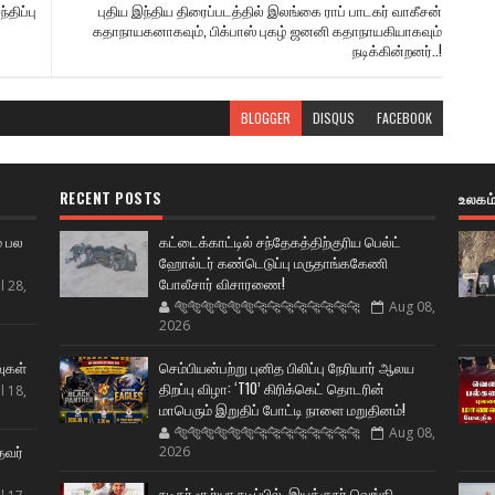
்திப்பு
புதிய இந்திய திரைப்படத்தில் இலங்கை ராப் பாடகர் வாகீசன்
கதாநாயகனாகவும், பிக்பாஸ் புகழ் ஜனனி கதாநாயகியாகவும்
நடிக்கின்றனர்..!
BLOGGER
DISQUS
FACEBOOK
RECENT POSTS
உலகம
் பல
கட்டைக்காட்டில் சந்தேகத்திற்குரிய பெல்ட்
ஹோல்டர் கண்டெடுப்பு மருதாங்ககேணி
போலீசார் விசாரணை!
l 28,
🐅🐅🐅🐅🐅🐅🐆🐆🐆🐆🐆🐆🐆🐆
Aug 08,
2026
ட
வுகள்
செம்பியன்பற்று புனித பிலிப்பு நேரியார் ஆலய
திறப்பு விழா: ‘T10’ கிரிக்கெட் தொடரின்
l 18,
மாபெரும் இறுதிப் போட்டி நாளை மறுதினம்!
🐅🐅🐅🐅🐅🐅🐆🐆🐆🐆🐆🐆🐆🐆
Aug 08,
தவர்
2026
நடிகர் சூர்யா நடிப்பில், இயக்குநர் வெங்கி