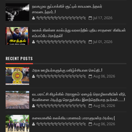
நவகமுவ துப்பாக்கிச் சூட்டில் காயமடைந்தவர்
சாவடைந்தார்..!
🐅🐅🐅🐅🐅🐅🐆🐆🐆🐆🐆🐆🐆🐆
Jul 17, 2026
உலகக் கிண்ண கால்பந்து வரலாற்றில் புதிய சாதனை: கிலியன்
எம்பாப்பே அசத்தல்!
🐅🐅🐅🐅🐅🐅🐆🐆🐆🐆🐆🐆🐆🐆
Jul 01, 2026
RECENT POSTS
அரசு ஊழியர்களுக்கு மகிழ்ச்சியான செய்தி..!
🐅🐅🐅🐅🐅🐅🐆🐆🐆🐆🐆🐆🐆🐆
Aug 06, 2026
வடமராட்சி கிழக்கில் அராஜகம்: ஏழைத் தொழிலாளியின் வீடு,
வேலிகளை அடித்து நொறுக்கிய இனந்தெரியாத நபர்கள்.......!
🐅🐅🐅🐅🐅🐅🐆🐆🐆🐆🐆🐆🐆🐆
Aug 06, 2026
கலைமகளில் கலக்கிய மாணவர் பாராளுமன்ற அமர்வு (
🐅🐅🐅🐅🐅🐅🐆🐆🐆🐆🐆🐆🐆🐆
Aug 06, 2026