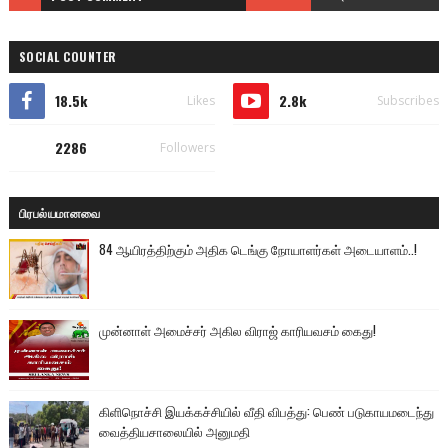
SOCIAL COUNTER
18.5k
2.8k
Likes
Subscribes
2286
Followers
பிரபல்யமானவை
84 ஆயிரத்திற்கும் அதிக டெங்கு நோயாளர்கள் அடையாளம்..!
முன்னாள் அமைச்சர் அகில விராஜ் காரியவசம் கைது!
கிளிநொச்சி இயக்கச்சியில் வீதி விபத்து: பெண் படுகாயமடைந்து
வைத்தியசாலையில் அனுமதி