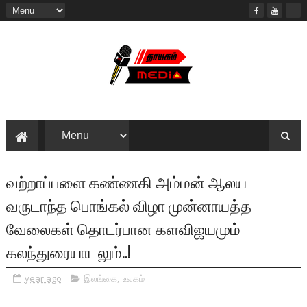
வற்றாப்பளை கண்ணகி அம்மன் ஆலய
வருடாந்த பொங்கல் விழா முன்னாயத்த
வேலைகள் தொடர்பான களவிஜயமும்
கலந்துரையாடலும்..!
year ago
இலங்கை
,
உலகம்