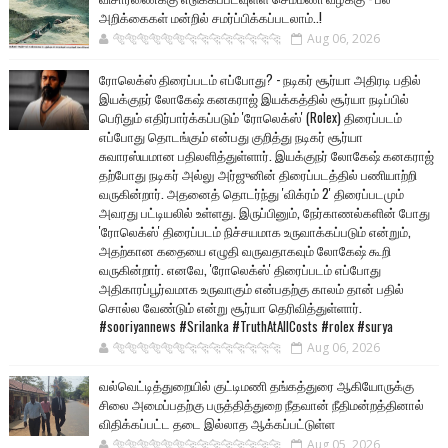
அறிக்கைகள் மன்றில் சமர்ப்பிக்கப்படலாம்..!
🐅🐅🐅🐅🐅🐅🐆🐆🐆🐆🐆🐆🐆🐆
Aug 06, 2026
ரோலெக்ஸ் திரைப்படம் எப்போது? - நடிகர் சூர்யா அதிரடி பதில்
இயக்குநர் லோகேஷ் கனகராஜ் இயக்கத்தில் சூர்யா நடிப்பில்
பெரிதும் எதிர்பார்க்கப்படும் 'ரோலெக்ஸ்' (Rolex) திரைப்படம்
எப்போது தொடங்கும் என்பது குறித்து நடிகர் சூர்யா
சுவாரஸ்யமான பதிலளித்துள்ளார். இயக்குநர் லோகேஷ் கனகராஜ்
தற்போது நடிகர் அல்லு அர்ஜுனின் திரைப்படத்தில் பணியாற்றி
வருகின்றார். அதனைத் தொடர்ந்து 'விக்ரம் 2' திரைப்படமும்
அவரது பட்டியலில் உள்ளது. இருப்பினும், நேர்காணல்களின் போது
'ரோலெக்ஸ்' திரைப்படம் நிச்சயமாக உருவாக்கப்படும் என்றும்,
அதற்கான கதையை எழுதி வருவதாகவும் லோகேஷ் கூறி
வருகின்றார். எனவே, 'ரோலெக்ஸ்' திரைப்படம் எப்போது
அதிகாரப்பூர்வமாக உருவாகும் என்பதற்கு காலம் தான் பதில்
சொல்ல வேண்டும் என்று சூர்யா தெரிவித்துள்ளார்.
#sooriyannews #Srilanka #TruthAtAllCosts #rolex #surya
🐅🐅🐅🐅🐅🐅🐆🐆🐆🐆🐆🐆🐆🐆
Aug 06, 2026
வல்வெட்டித்துறையில் குட்டிமணி தங்கத்துரை ஆகியோருக்கு
சிலை அமைப்பதற்கு பருத்தித்துறை நீதவான் நீதிமன்றத்தினால்
விதிக்கப்பட்ட தடை இல்லாத ஆக்கப்பட்டுள்ள
🐅🐅🐅🐅🐅🐅🐆🐆🐆🐆🐆🐆🐆🐆
Aug 05, 2026