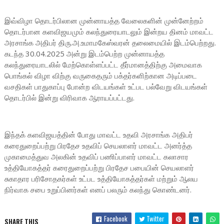
இவ்விழா தொடர்பிலான முன்னாயத்த வேலைகளின் முன்னேற்றம்
தொடர்பான களவிஜயமும் கலந்துரையாடலும் இன்றய தினம் மாவட்ட
அரசாங்க அதிபர் திரு.அ.உமாமகேஸ்வரன் தலைமையில் இடம்பெற்றது.
கடந்த 30.04.2025 அன்று இடம்பெற்ற முன்னாயத்த
கலந்துரையாடலில் மேற்கொள்ளப்பட்ட தீர்மானத்திற்கு அமைவாக
பொங்கல் விழா விற்கு வருகைதரும் பக்தர்களிற்கான அடிப்படை
வசதிகள் பாதுகாப்பு போன்ற விடயங்கள் உட்பட பல்வேறு விடயங்கள்
தொடர்பில் இன்று விரிவாக ஆராயப்பட்டது.
இந்தக் களவிஜயத்தின் போது மாவட்ட உதவி அரசாங்க அதிபர்
கரைதுறைப்பற்று பிரதேச உதவிப் செயலாளர் மாவட்ட அனர்த்த
முகாமைத்துவ அலகின் உதவிப் பணிப்பாளர் மாவட்ட கலாசார
உத்தியோகத்தர் கரைதுறைப்பற்று பிரதேச பபையின் செயலாளர்
சுகாதார பரிசோதகர்கள் உட்பட உத்தியோகத்தர்கள் மற்றும் ஆலய
நிர்வாக சபை உறுப்பினர்கள் எனப் பலரும் கலந்து கொண்டனர்.
Facebook
Twitter
SHARE THIS