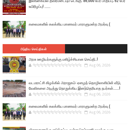
இலங்கையில் தீவிரமடையும் டெங்கு: 86,000 பேர் பாதிப்பு; 62 பேர்
உயிரிழப்பு! .......
கலைமகளில் கலக்கிய மாணவர் பாராளுமன்ற அமர்வு (
பிந்திய செய்திகள்
அரசு ஊழியர்களுக்கு மகிழ்ச்சியான செய்தி..!
🐅🐅🐅🐅🐅🐅🐆🐆🐆🐆🐆🐆🐆🐆
Aug 06, 2026
வடமராட்சி கிழக்கில் அராஜகம்: ஏழைத் தொழிலாளியின் வீடு,
வேலிகளை அடித்து நொறுக்கிய இனந்தெரியாத நபர்கள்.......!
🐅🐅🐅🐅🐅🐅🐆🐆🐆🐆🐆🐆🐆🐆
Aug 06, 2026
கலைமகளில் கலக்கிய மாணவர் பாராளுமன்ற அமர்வு (
🐅🐅🐅🐅🐅🐅🐆🐆🐆🐆🐆🐆🐆🐆
Aug 06, 2026
விசாரணைக்கு எடுக்கப்படவுள்ள செம்மணி வழக்கு - பல