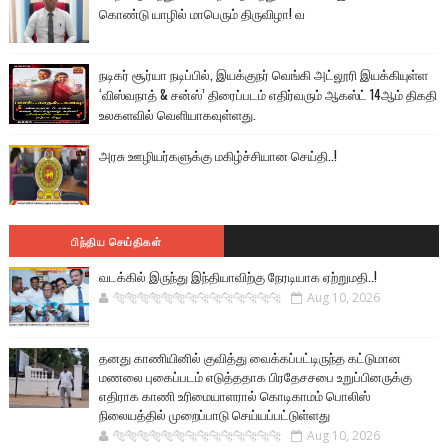
கொண்டு யாழில் மாபெரும் திருவிழா! வ
நடிகர் சூர்யா நடிப்பில், இயக்குநர் வெங்கி அட்லூரி இயக்கியுள்ள
‘விஸ்வநாத் & சன்ஸ்’ திரைப்படம் எதிர்வரும் ஆகஸ்ட் 14ஆம் திகதி
உலகளவில் வெளியாகவுள்ளது.
அரசு ஊழியர்களுக்கு மகிழ்ச்சியான செய்தி..!
பிந்திய செய்திகள்
வடக்கில் இருந்து இந்தியாவிற்கு நேரடியாக ஏற்றுமதி..!
🐅🐅🐅🐅🐅🐅🐆🐆🐆🐆🐆🐆🐆🐆
Aug 10, 2026
தனது காணியினில் குவித்து வைக்கப்பட்டிருந்த கட்டுமான
மணலை புகைப்படம் எடுத்ததாக பிரதேசசபை உறுப்பினருக்கு
எதிராக காணி உரிமையாளரால் கொடிகாமம் பொலிஸ்
நிலையத்தில் முறைப்பாடு செய்யப்பட்டுள்ளது
🐅🐅🐅🐅🐅🐅🐆🐆🐆🐆🐆🐆🐆🐆
Aug 10, 2026