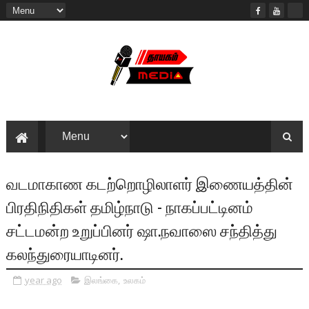
வடமாகாண கடற்றொழிலாளர் இணையத்தின்
பிரதிநிதிகள் தமிழ்நாடு - நாகப்பட்டினம்
சட்டமன்ற உறுப்பினர் ஷா.நவாஸை சந்தித்து
கலந்துரையாடினர்.
year ago
இலங்கை
,
உலகம்