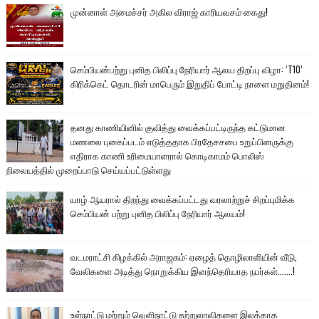
முன்னாள் அமைச்சர் அகில விராஜ் காரியவசம் கைது!
செம்பியன்பற்று புனித பிலிப்பு நேரியார் ஆலய திறப்பு விழா: ‘T10’
கிரிக்கெட் தொடரின் மாபெரும் இறுதிப் போட்டி நாளை மறுதினம்!
தனது காணியினில் குவித்து வைக்கப்பட்டிருந்த கட்டுமான
மணலை புகைப்படம் எடுத்ததாக பிரதேசசபை உறுப்பினருக்கு
எதிராக காணி உரிமையாளரால் கொடிகாமம் பொலிஸ்
நிலையத்தில் முறைப்பாடு செய்யப்பட்டுள்ளது
யாழ் ஆயரால் திறந்து வைக்கப்பட்டது வரலாற்றுச் சிறப்புமிக்க
செம்பியன் பற்று புனித பிலிப்பு நேரியார் ஆலயம்!
வடமராட்சி கிழக்கில் அராஜகம்: ஏழைத் தொழிலாளியின் வீடு,
வேலிகளை அடித்து நொறுக்கிய இனந்தெரியாத நபர்கள்.......!
உள்நாட்டு மற்றும் வெளிநாட்டு சுற்றுலாவிகளை இலக்காக