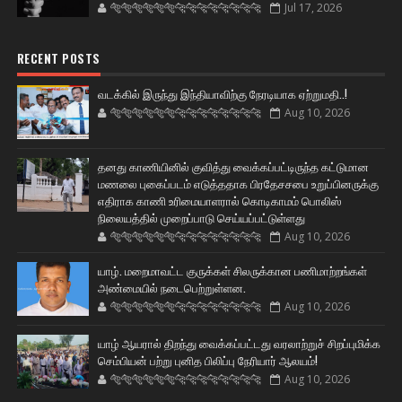
🐅🐅🐅🐅🐅🐅🐆🐆🐆🐆🐆🐆🐆🐆
Jul 17, 2026
RECENT POSTS
வடக்கில் இருந்து இந்தியாவிற்கு நேரடியாக ஏற்றுமதி..!
🐅🐅🐅🐅🐅🐅🐆🐆🐆🐆🐆🐆🐆🐆
Aug 10, 2026
தனது காணியினில் குவித்து வைக்கப்பட்டிருந்த கட்டுமான
மணலை புகைப்படம் எடுத்ததாக பிரதேசசபை உறுப்பினருக்கு
எதிராக காணி உரிமையாளரால் கொடிகாமம் பொலிஸ்
நிலையத்தில் முறைப்பாடு செய்யப்பட்டுள்ளது
🐅🐅🐅🐅🐅🐅🐆🐆🐆🐆🐆🐆🐆🐆
Aug 10, 2026
யாழ். மறைமாவட்ட குருக்கள் சிலருக்கான பணிமாற்றங்கள்
அண்மையில் நடைபெற்றுள்ளன.
🐅🐅🐅🐅🐅🐅🐆🐆🐆🐆🐆🐆🐆🐆
Aug 10, 2026
யாழ் ஆயரால் திறந்து வைக்கப்பட்டது வரலாற்றுச் சிறப்புமிக்க
செம்பியன் பற்று புனித பிலிப்பு நேரியார் ஆலயம்!
🐅🐅🐅🐅🐅🐅🐆🐆🐆🐆🐆🐆🐆🐆
Aug 10, 2026