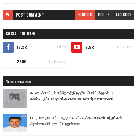
POST
COMMENT
BLOGGER
DISQUS
FACEBOOK
SOCIAL COUNTER
18.5k
2.8k
Likes
Subscribes
2286
Followers
பிரபல்யமானவை
கட்டைக்காட்டில் சந்தேகத்திற்குரிய பெல்ட் ஹோல்டர்
கண்டெடுப்பு மருதாங்ககேணி போலீசார் விசாரணை!
யாழ். மறைமாவட்ட குருக்கள் சிலருக்கான பணிமாற்றங்கள்
அண்மையில் நடைபெற்றுள்ளன.