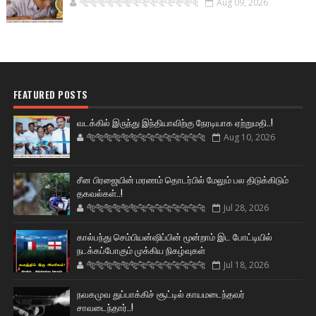
🐅🐅🐅🐅🐅🐅🐆🐆🐆🐆🐆🐆🐆🐆
Aug 09, 2026
FEATURED POSTS
வடக்கில் இருந்து இந்தியாவிற்கு நேரடியாக ஏற்றுமதி..!
🐅🐅🐅🐅🐅🐅🐆🐆🐆🐆🐆🐆🐆🐆
Aug 10, 2026
சீன பிரஜையின் மரணம் தொடர்பில் மேலும் பல திடுக்கிடும்
தகவல்கள்..!
🐅🐅🐅🐅🐅🐅🐆🐆🐆🐆🐆🐆🐆🐆
Jul 28, 2026
கால்பந்து செம்பியன்ஷிப்பின் மூன்றாம் இட போட்டியில்
நடக்கப்போகும் முக்கிய நிகழ்வுகள்
🐅🐅🐅🐅🐅🐅🐆🐆🐆🐆🐆🐆🐆🐆
Jul 18, 2026
நவகமுவ துப்பாக்கிச் சூட்டில் காயமடைந்தவர்
சாவடைந்தார்..!