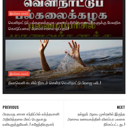
இலங்கை.உலகம்
வெளிநாட்டுப் பல்கலைக்கழக புலமைப்பரிசில் மாணவர்களுக்கு மேலதிக
கொடுப்பனவு: அமைச்சரவை ஒப்புதல்!
இலங்கை.உலகம்
நிலாவெளி கடலில் நீராடச் சென்ற வௌிநாட்டு பிரஜை பலி..!
PREVIOUS
NEXT
பிரதமருடனான சந்திப்பில் வர்த்தமானி
நல்லூர் ஆலய முன்றலில் இருந்த
அறிவித்தலை மீளப் பெறுமாறு
அசைவ உணவகத்தின் விளம்பர பலகை
வலியுறுத்துவேன்..! கஜேந்திரகுமார்
நீக்கப்பட்டது..!