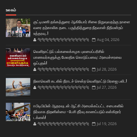
உலகம்
குட்டிமணி தங்கத்துரை ஆகியோர் சிலை நிறுவுவதற்கு நாளை
வரை தற்காலிக தடை பருத்தித்துறை நீதவான் நீதிமன்றம்
உத்தரவு..!
🐅🐅🐅🐅🐅🐅🐆🐆🐆🐆🐆🐆🐆🐆
Aug 04, 2026
வெளிநாட்டுப் பல்கலைக்கழக புலமைப்பரிசில்
மாணவர்களுக்கு மேலதிக கொடுப்பனவு: அமைச்சரவை
ஒப்புதல்!
🐅🐅🐅🐅🐅🐅🐆🐆🐆🐆🐆🐆🐆🐆
Jul 28, 2026
நிலாவெளி கடலில் நீராடச் சென்ற வௌிநாட்டு பிரஜை பலி..!
🐅🐅🐅🐅🐅🐅🐆🐆🐆🐆🐆🐆🐆🐆
Jul 27, 2026
ஈபிடிபியின் ஆதரவுடன் ஆட்சி அமைக்கப்பட்ட சபைகளில்
நிர்வாக திறனின்மை - பேசி தீர்வு காணப்படும் என்கிறார்
டக்ளஸ்!
🐅🐅🐅🐅🐅🐅🐆🐆🐆🐆🐆🐆🐆🐆
Jul 19, 2026