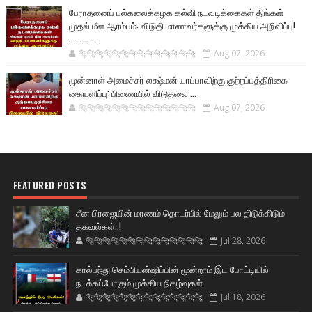
பேராதனைப் பல்கலைக்கழக கல்வி நடவடிக்கைகள் திங்கள்
முதல் மீள ஆரம்பம்: விடுதி மாணவர்களுக்கு முக்கிய அறிவிப்பு!
...............
🐅🐅🐅🐅🐅🐅🐆🐆🐆🐆🐆🐆🐆🐆
Aug 07, 2026
முன்னாள் அமைச்சர் லக்ஷ்மன் யாப்பாவிற்கு குற்றப்பத்திரிகை
கையளிப்பு: பிணையில் விடுதலை ...
🐅🐅🐅🐅🐅🐅🐆🐆🐆🐆🐆🐆🐆🐆
Aug 07, 2026
FEATURED POSTS
சீன பிரஜையின் மரணம் தொடர்பில் மேலும் பல திடுக்கிடும்
தகவல்கள்..!
🐅🐅🐅🐅🐅🐅🐆🐆🐆🐆🐆🐆🐆🐆
Jul 28, 2026
கால்பந்து செம்பியன்ஷிப்பின் மூன்றாம் இட போட்டியில்
நடக்கப்போகும் முக்கிய நிகழ்வுகள்
🐅🐅🐅🐅🐅🐅🐆🐆🐆🐆🐆🐆🐆🐆
Jul 18, 2026