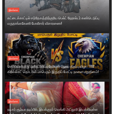
இலங்கை
கட்டைக்காட்டில் சந்தேகத்திற்குரிய பெல்ட் ஹோல்டர் கண்டெடுப்பு
மருதாங்ககேணி போலீசார் விசாரணை!
இலங்கை
செம்பியன்பற்று புனித பிலிப்பு நேரியார் ஆலய திறப்பு விழா: ‘T10’
கிரிக்கெட் தொடரின் மாபெரும் இறுதிப் போட்டி நாளை மறுதினம்!
இலங்கை
நடிகர் சூர்யா நடிப்பில், இயக்குநர் வெங்கி அட்லூரி இயக்கியுள்ள