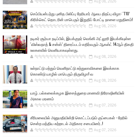
🐅🐅🐅🐅🐅🐅🐆🐆🐆🐆🐆🐆🐆🐆
Aug 08, 2026
செம்பியன்பற்று புனித பிலிப்பு நேரியார் ஆலய திறப்பு விழா: ‘T10’
கிரிக்கெட் தொடரின் மாபெரும் இறுதிப் போட்டி நாளை மறுதினம்!
🐅🐅🐅🐅🐅🐅🐆🐆🐆🐆🐆🐆🐆🐆
Aug 08, 2026
நடிகர் சூர்யா நடிப்பில், இயக்குநர் வெங்கி அட்லூரி இயக்கியுள்ள
‘விஸ்வநாத் & சன்ஸ்’ திரைப்படம் எதிர்வரும் ஆகஸ்ட் 14ஆம் திகதி
உலகளவில் வெளியாகவுள்ளது.
🐅🐅🐅🐅🐅🐅🐆🐆🐆🐆🐆🐆🐆🐆
Aug 08, 2026
உள்நாட்டு மற்றும் வெளிநாட்டு சுற்றுலாவிகளை இலக்காக
கொண்டு யாழில் மாபெரும் திருவிழா! வ
🐅🐅🐅🐅🐅🐅🐆🐆🐆🐆🐆🐆🐆🐆
Aug 08, 2026
யாழ். பல்கலைக்கழக இசைத்துறை மாணவி நிரோஷினியின்
அகால மரணம்
🐅🐅🐅🐅🐅🐅🐆🐆🐆🐆🐆🐆🐆🐆
Aug 07, 2026
கீரிமலையில் அனுமதியின்றி கொட்டப்படும் குப்பைகள் - நேரில்
சென்ற மத்திய சுற்றாடல் அதிகார சபையினர்..!
🐅🐅🐅🐅🐅🐅🐆🐆🐆🐆🐆🐆🐆🐆
Aug 07, 2026