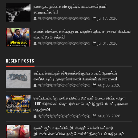
நவகமுவ துப்பாக்கிச் சூட்டில் காயமடைந்தவர்
சாவடைந்தார்..!
🐅🐅🐅🐅🐅🐅🐆🐆🐆🐆🐆🐆🐆🐆
Jul 17, 2026
உலகக் கிண்ண கால்பந்து வரலாற்றில் புதிய சாதனை: கிலியன்
எம்பாப்பே அசத்தல்!
🐅🐅🐅🐅🐅🐅🐆🐆🐆🐆🐆🐆🐆🐆
Jul 01, 2026
RECENT POSTS
கட்டைக்காட்டில் சந்தேகத்திற்குரிய பெல்ட் ஹோல்டர்
கண்டெடுப்பு மருதாங்ககேணி போலீசார் விசாரணை!
🐅🐅🐅🐅🐅🐅🐆🐆🐆🐆🐆🐆🐆🐆
Aug 08, 2026
செம்பியன்பற்று புனித பிலிப்பு நேரியார் ஆலய திறப்பு விழா:
‘T10’ கிரிக்கெட் தொடரின் மாபெரும் இறுதிப் போட்டி நாளை
மறுதினம்!
🐅🐅🐅🐅🐅🐅🐆🐆🐆🐆🐆🐆🐆🐆
Aug 08, 2026
நடிகர் சூர்யா நடிப்பில், இயக்குநர் வெங்கி அட்லூரி
இயக்கியுள்ள ‘விஸ்வநாத் & சன்ஸ்’ திரைப்படம் எதிர்வரும்