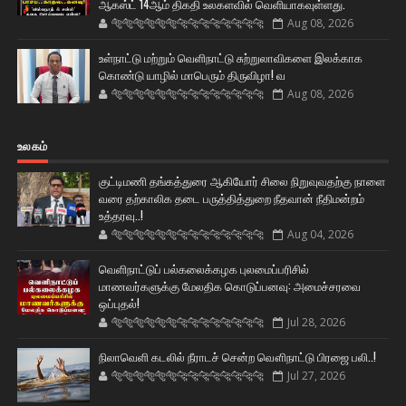
ஆகஸ்ட் 14ஆம் திகதி உலகளவில் வெளியாகவுள்ளது.
🐅🐅🐅🐅🐅🐅🐆🐆🐆🐆🐆🐆🐆🐆
Aug 08, 2026
உள்நாட்டு மற்றும் வெளிநாட்டு சுற்றுலாவிகளை இலக்காக
கொண்டு யாழில் மாபெரும் திருவிழா! வ
🐅🐅🐅🐅🐅🐅🐆🐆🐆🐆🐆🐆🐆🐆
Aug 08, 2026
உலகம்
குட்டிமணி தங்கத்துரை ஆகியோர் சிலை நிறுவுவதற்கு நாளை
வரை தற்காலிக தடை பருத்தித்துறை நீதவான் நீதிமன்றம்
உத்தரவு..!
🐅🐅🐅🐅🐅🐅🐆🐆🐆🐆🐆🐆🐆🐆
Aug 04, 2026
வெளிநாட்டுப் பல்கலைக்கழக புலமைப்பரிசில்
மாணவர்களுக்கு மேலதிக கொடுப்பனவு: அமைச்சரவை
ஒப்புதல்!
🐅🐅🐅🐅🐅🐅🐆🐆🐆🐆🐆🐆🐆🐆
Jul 28, 2026
நிலாவெளி கடலில் நீராடச் சென்ற வௌிநாட்டு பிரஜை பலி..!
🐅🐅🐅🐅🐅🐅🐆🐆🐆🐆🐆🐆🐆🐆
Jul 27, 2026