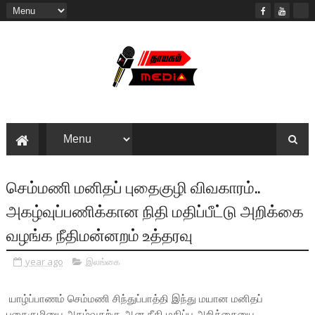
செம்மணி மனிதப் புதைகுழி விவகாரம்..
அகழ்வுப்பணிக்கான நிதி மதிப்பீட்டு அறிக்கை
வழங்க நீதிமன்னறம் உத்தரவு
year ago
இலங்கை
யாழ்ப்பாணம் செம்மணி சிந்துப்பாத்தி இந்து மயான மனிதப்
புதைகுழியை அகழ்வதற்கு ஆன நீதி மதிப்பு அறிக்கையை