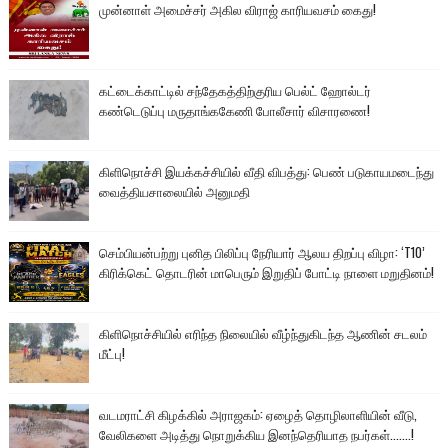
முன்னாள் அமைச்சர் அகில விராஜ் காரியவசம் கைது!
கட்டைக்காட்டில் சந்தேகத்திற்குரிய பெல்ட் ஹோல்டர்
கண்டெடுப்பு மருதாங்ககேணி போலீசார் விசாரணை!
கிளிநொச்சி இயக்கச்சியில் வீதி விபத்து: பெண் படுகாயமடைந்து
வைத்தியசாலையில் அனுமதி
செம்பியன்பற்று புனித பிலிப்பு நேரியார் ஆலய திறப்பு விழா: ‘T10’
கிரிக்கெட் தொடரின் மாபெரும் இறுதிப் போட்டி நாளை மறுதினம்!
கிளிநொச்சியில் எரிந்த நிலையில் வீழ்ந்துகிடந்த ஆணின் சடலம்
மீட்பு!
வடமராட்சி கிழக்கில் அராஜகம்: ஏழைத் தொழிலாளியின் வீடு,
வேலிகளை அடித்து நொறுக்கிய இனந்தெரியாத நபர்கள்.......!