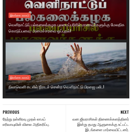
இலங்கை.உலகம்
வெளிநாட்டுப் பல்கலைக்கழக புலமைப்பரிசில் மாணவர்களுக்கு மேலதிக
கொடுப்பனவு: அமைச்சரவை ஒப்புதல்!
இலங்கை.உலகம்
நிலாவெளி கடலில் நீராடச் சென்ற வௌிநாட்டு பிரஜை பலி..!
PREVIOUS
NEXT
நேற்று நள்ளிரவு முதல் லாஃப்
வன ஜீவராசிகள் திணைக்களத்தினர்
எரிவாயுவின் விலை அதிகரிப்பு.
இன்று தமது ஆளுகைக்கு உட்பட்ட
இடங்களை பார்வையிட்டனர்.