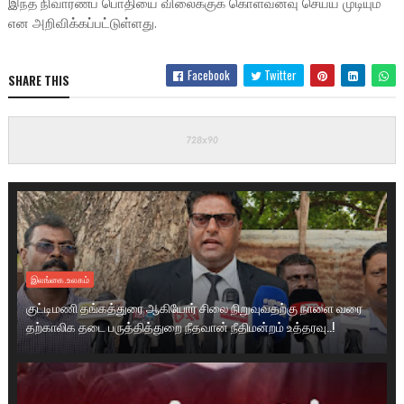
இந்த நிவாரணப் பொதியை விலைக்குக் கொள்வனவு செய்ய முடியும்
என அறிவிக்கப்பட்டுள்ளது.
Facebook
Twitter
SHARE THIS
இலங்கை.உலகம்
குட்டிமணி தங்கத்துரை ஆகியோர் சிலை நிறுவுவதற்கு நாளை வரை
தற்காலிக தடை பருத்தித்துறை நீதவான் நீதிமன்றம் உத்தரவு..!