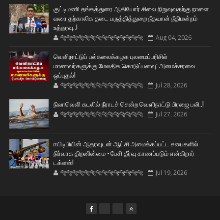
குட்டிமணி தங்கத்துரை ஆகியோர் சிலை நிறுவுவதற்கு நாளை
வரை தற்காலிக தடை பருத்தித்துறை நீதவான் நீதிமன்றம்
உத்தரவு..!
🐅🐅🐅🐅🐅🐅🐆🐆🐆🐆🐆🐆🐆🐆
Aug 04, 2026
வெளிநாட்டுப் பல்கலைக்கழக புலமைப்பரிசில்
மாணவர்களுக்கு மேலதிக கொடுப்பனவு: அமைச்சரவை
ஒப்புதல்!
🐅🐅🐅🐅🐅🐅🐆🐆🐆🐆🐆🐆🐆🐆
Jul 28, 2026
நிலாவெளி கடலில் நீராடச் சென்ற வௌிநாட்டு பிரஜை பலி..!
🐅🐅🐅🐅🐅🐅🐆🐆🐆🐆🐆🐆🐆🐆
Jul 27, 2026
ஈபிடிபியின் ஆதரவுடன் ஆட்சி அமைக்கப்பட்ட சபைகளில்
நிர்வாக திறனின்மை - பேசி தீர்வு காணப்படும் என்கிறார்
டக்ளஸ்!
🐅🐅🐅🐅🐅🐅🐆🐆🐆🐆🐆🐆🐆🐆
Jul 19, 2026