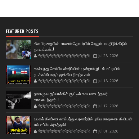
FEATURED POSTS
சீன பிரஜையின் மரணம் தொடர்பில் மேலும் பல திடுக்கிடும்
தகவல்கள்..!
🐅🐅🐅🐅🐅🐅🐆🐆🐆🐆🐆🐆🐆🐆
Jul 28, 2026
கால்பந்து செம்பியன்ஷிப்பின் மூன்றாம் இட போட்டியில்
நடக்கப்போகும் முக்கிய நிகழ்வுகள்
🐅🐅🐅🐅🐅🐅🐆🐆🐆🐆🐆🐆🐆🐆
Jul 18, 2026
நவகமுவ துப்பாக்கிச் சூட்டில் காயமடைந்தவர்
சாவடைந்தார்..!
🐅🐅🐅🐅🐅🐅🐆🐆🐆🐆🐆🐆🐆🐆
Jul 17, 2026
உலகக் கிண்ண கால்பந்து வரலாற்றில் புதிய சாதனை: கிலியன்
எம்பாப்பே அசத்தல்!
🐅🐅🐅🐅🐅🐅🐆🐆🐆🐆🐆🐆🐆🐆
Jul 01, 2026