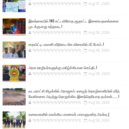
🐅🐅🐅🐅🐅🐅🐆🐆🐆🐆🐆🐆🐆🐆
Aug 07, 2026
இலங்கையில் 146 சட்டவிரோத சூதாட்ட இணையதளங்களை
முடக்குமாறு உத்தரவு..!
🐅🐅🐅🐅🐅🐅🐆🐆🐆🐆🐆🐆🐆🐆
Aug 06, 2026
தையிட்டி பவானி வீதியை மிக விரைவில் மீட்போம்..!
🐅🐅🐅🐅🐅🐅🐆🐆🐆🐆🐆🐆🐆🐆
Aug 06, 2026
அரசு ஊழியர்களுக்கு மகிழ்ச்சியான செய்தி..!
🐅🐅🐅🐅🐅🐅🐆🐆🐆🐆🐆🐆🐆🐆
Aug 06, 2026
வடமராட்சி கிழக்கில் அராஜகம்: ஏழைத் தொழிலாளியின் வீடு,
வேலிகளை அடித்து நொறுக்கிய இனந்தெரியாத நபர்கள்.......!
🐅🐅🐅🐅🐅🐅🐆🐆🐆🐆🐆🐆🐆🐆
Aug 06, 2026
கலைமகளில் கலக்கிய மாணவர் பாராளுமன்ற அமர்வு (
🐅🐅🐅🐅🐅🐅🐆🐆🐆🐆🐆🐆🐆🐆
Aug 06, 2026