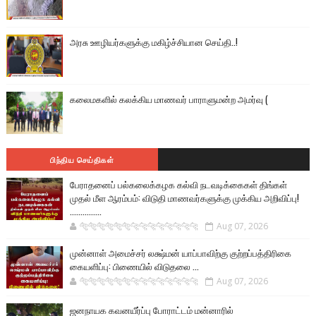
அரசு ஊழியர்களுக்கு மகிழ்ச்சியான செய்தி..!
கலைமகளில் கலக்கிய மாணவர் பாராளுமன்ற அமர்வு (
பிந்திய செய்திகள்
பேராதனைப் பல்கலைக்கழக கல்வி நடவடிக்கைகள் திங்கள்
முதல் மீள ஆரம்பம்: விடுதி மாணவர்களுக்கு முக்கிய அறிவிப்பு!
...............
🐅🐅🐅🐅🐅🐅🐆🐆🐆🐆🐆🐆🐆🐆
Aug 07, 2026
முன்னாள் அமைச்சர் லக்ஷ்மன் யாப்பாவிற்கு குற்றப்பத்திரிகை
கையளிப்பு: பிணையில் விடுதலை ...
🐅🐅🐅🐅🐅🐅🐆🐆🐆🐆🐆🐆🐆🐆
Aug 07, 2026
ஜனநாயக கவனயீர்ப்பு போராட்டம் மன்னாரில்