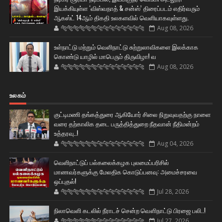
இயக்கியுள்ள ‘விஸ்வநாத் & சன்ஸ்’ திரைப்படம் எதிர்வரும்
ஆகஸ்ட் 14ஆம் திகதி உலகளவில் வெளியாகவுள்ளது.
🐅🐅🐅🐅🐅🐅🐆🐆🐆🐆🐆🐆🐆🐆
Aug 08, 2026
உள்நாட்டு மற்றும் வெளிநாட்டு சுற்றுலாவிகளை இலக்காக
கொண்டு யாழில் மாபெரும் திருவிழா! வ
🐅🐅🐅🐅🐅🐅🐆🐆🐆🐆🐆🐆🐆🐆
Aug 08, 2026
உலகம்
குட்டிமணி தங்கத்துரை ஆகியோர் சிலை நிறுவுவதற்கு நாளை
வரை தற்காலிக தடை பருத்தித்துறை நீதவான் நீதிமன்றம்
உத்தரவு..!
🐅🐅🐅🐅🐅🐅🐆🐆🐆🐆🐆🐆🐆🐆
Aug 04, 2026
வெளிநாட்டுப் பல்கலைக்கழக புலமைப்பரிசில்
மாணவர்களுக்கு மேலதிக கொடுப்பனவு: அமைச்சரவை
ஒப்புதல்!
🐅🐅🐅🐅🐅🐅🐆🐆🐆🐆🐆🐆🐆🐆
Jul 28, 2026
நிலாவெளி கடலில் நீராடச் சென்ற வௌிநாட்டு பிரஜை பலி..!
🐅🐅🐅🐅🐅🐅🐆🐆🐆🐆🐆🐆🐆🐆
Jul 27, 2026