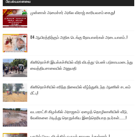
பிரபல்யமானவை
முன்னாள் அமைச்சர் அகில விராஜ் காரியவசம் கைது!
84 ஆயிரத்திற்கும் அதிக டெங்கு நோயாளர்கள் அடையாளம்..!
கிளிநொச்சி இயக்கச்சியில் வீதி விபத்து: பெண் படுகாயமடைந்து
வைத்தியசாலையில் அனுமதி
கிளிநொச்சியில் எரிந்த நிலையில் வீழ்ந்துகிடந்த ஆணின் சடலம்
மீட்பு!
வடமராட்சி கிழக்கில் அராஜகம்: ஏழைத் தொழிலாளியின் வீடு,
வேலிகளை அடித்து நொறுக்கிய இனந்தெரியாத நபர்கள்.......!
யாழில் வெடி விபத்தில் ஒருவர் சாவடைந்துள்ளார்..!