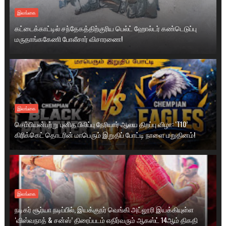
இலங்கை
கட்டைக்காட்டில் சந்தேகத்திற்குரிய பெல்ட் ஹோல்டர் கண்டெடுப்பு
மருதாங்ககேணி போலீசார் விசாரணை!
இலங்கை
செம்பியன்பற்று புனித பிலிப்பு நேரியார் ஆலய திறப்பு விழா: ‘T10’
கிரிக்கெட் தொடரின் மாபெரும் இறுதிப் போட்டி நாளை மறுதினம்!
இலங்கை
நடிகர் சூர்யா நடிப்பில், இயக்குநர் வெங்கி அட்லூரி இயக்கியுள்ள
‘விஸ்வநாத் & சன்ஸ்’ திரைப்படம் எதிர்வரும் ஆகஸ்ட் 14ஆம் திகதி