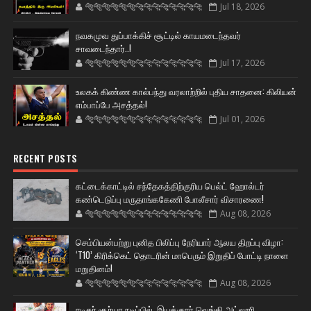
🐅🐅🐅🐅🐅🐅🐆🐆🐆🐆🐆🐆🐆🐆
Jul 18, 2026
நவகமுவ துப்பாக்கிச் சூட்டில் காயமடைந்தவர்
சாவடைந்தார்..!
🐅🐅🐅🐅🐅🐅🐆🐆🐆🐆🐆🐆🐆🐆
Jul 17, 2026
உலகக் கிண்ண கால்பந்து வரலாற்றில் புதிய சாதனை: கிலியன்
எம்பாப்பே அசத்தல்!
🐅🐅🐅🐅🐅🐅🐆🐆🐆🐆🐆🐆🐆🐆
Jul 01, 2026
RECENT POSTS
கட்டைக்காட்டில் சந்தேகத்திற்குரிய பெல்ட் ஹோல்டர்
கண்டெடுப்பு மருதாங்ககேணி போலீசார் விசாரணை!
🐅🐅🐅🐅🐅🐅🐆🐆🐆🐆🐆🐆🐆🐆
Aug 08, 2026
செம்பியன்பற்று புனித பிலிப்பு நேரியார் ஆலய திறப்பு விழா:
‘T10’ கிரிக்கெட் தொடரின் மாபெரும் இறுதிப் போட்டி நாளை
மறுதினம்!
🐅🐅🐅🐅🐅🐅🐆🐆🐆🐆🐆🐆🐆🐆
Aug 08, 2026
நடிகர் சூர்யா நடிப்பில், இயக்குநர் வெங்கி அட்லூரி