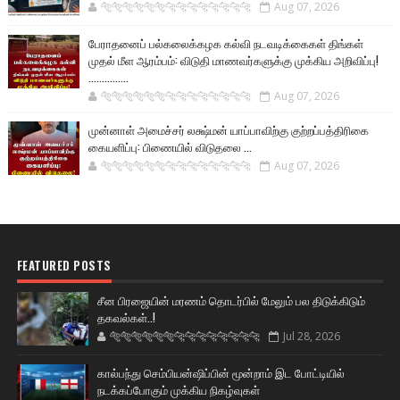
🐅🐅🐅🐅🐅🐅🐆🐆🐆🐆🐆🐆🐆🐆
Aug 07, 2026
பேராதனைப் பல்கலைக்கழக கல்வி நடவடிக்கைகள் திங்கள்
முதல் மீள ஆரம்பம்: விடுதி மாணவர்களுக்கு முக்கிய அறிவிப்பு!
...............
🐅🐅🐅🐅🐅🐅🐆🐆🐆🐆🐆🐆🐆🐆
Aug 07, 2026
முன்னாள் அமைச்சர் லக்ஷ்மன் யாப்பாவிற்கு குற்றப்பத்திரிகை
கையளிப்பு: பிணையில் விடுதலை ...
🐅🐅🐅🐅🐅🐅🐆🐆🐆🐆🐆🐆🐆🐆
Aug 07, 2026
FEATURED POSTS
சீன பிரஜையின் மரணம் தொடர்பில் மேலும் பல திடுக்கிடும்
தகவல்கள்..!
🐅🐅🐅🐅🐅🐅🐆🐆🐆🐆🐆🐆🐆🐆
Jul 28, 2026
கால்பந்து செம்பியன்ஷிப்பின் மூன்றாம் இட போட்டியில்
நடக்கப்போகும் முக்கிய நிகழ்வுகள்