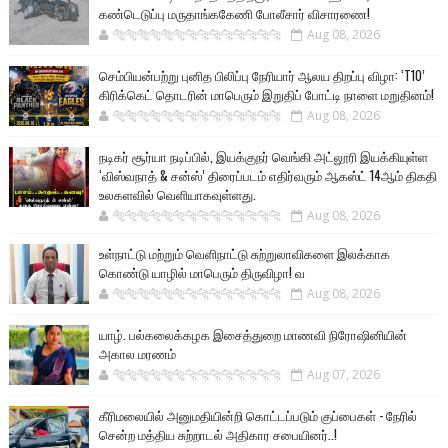
கண்டெடுப்பு மருதாங்ககேணி போலீசார் விசாரணை!
🐅🐅🐅🐅🐅🐅🐆🐆🐆🐆🐆🐆🐆🐆
Aug 08, 2026
செம்பியன்பற்று புனித பிலிப்பு நேரியார் ஆலய திறப்பு விழா: ‘T10’
கிரிக்கெட் தொடரின் மாபெரும் இறுதிப் போட்டி நாளை மறுதினம்!
🐅🐅🐅🐅🐅🐅🐆🐆🐆🐆🐆🐆🐆🐆
Aug 08, 2026
நடிகர் சூர்யா நடிப்பில், இயக்குநர் வெங்கி அட்லூரி இயக்கியுள்ள
‘விஸ்வநாத் & சன்ஸ்’ திரைப்படம் எதிர்வரும் ஆகஸ்ட் 14ஆம் திகதி
உலகளவில் வெளியாகவுள்ளது.
🐅🐅🐅🐅🐅🐅🐆🐆🐆🐆🐆🐆🐆🐆
Aug 08, 2026
உள்நாட்டு மற்றும் வெளிநாட்டு சுற்றுலாவிகளை இலக்காக
கொண்டு யாழில் மாபெரும் திருவிழா! வ
🐅🐅🐅🐅🐅🐅🐆🐆🐆🐆🐆🐆🐆🐆
Aug 08, 2026
யாழ். பல்கலைக்கழக இசைத்துறை மாணவி நிரோஷினியின்
அகால மரணம்
🐅🐅🐅🐅🐅🐅🐆🐆🐆🐆🐆🐆🐆🐆
Aug 07, 2026
கீரிமலையில் அனுமதியின்றி கொட்டப்படும் குப்பைகள் - நேரில்
சென்ற மத்திய சுற்றாடல் அதிகார சபையினர்..!