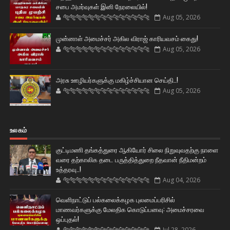
சபை அமர்வுகள் இனி நேரலையில்!
🐅🐅🐅🐅🐅🐅🐆🐆🐆🐆🐆🐆🐆🐆
Aug 05, 2026
முன்னாள் அமைச்சர் அகில விராஜ் காரியவசம் கைது!
🐅🐅🐅🐅🐅🐅🐆🐆🐆🐆🐆🐆🐆🐆
Aug 05, 2026
அரசு ஊழியர்களுக்கு மகிழ்ச்சியான செய்தி..!
🐅🐅🐅🐅🐅🐅🐆🐆🐆🐆🐆🐆🐆🐆
Aug 05, 2026
உலகம்
குட்டிமணி தங்கத்துரை ஆகியோர் சிலை நிறுவுவதற்கு நாளை
வரை தற்காலிக தடை பருத்தித்துறை நீதவான் நீதிமன்றம்
உத்தரவு..!
🐅🐅🐅🐅🐅🐅🐆🐆🐆🐆🐆🐆🐆🐆
Aug 04, 2026
வெளிநாட்டுப் பல்கலைக்கழக புலமைப்பரிசில்
மாணவர்களுக்கு மேலதிக கொடுப்பனவு: அமைச்சரவை
ஒப்புதல்!
🐅🐅🐅🐅🐅🐅🐆🐆🐆🐆🐆🐆🐆🐆
Jul 28, 2026