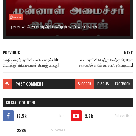
இலங்கை
முன்னாள் அமைச்சர் அகில விராஜ் காரியவசம் கைது!
PREVIOUS
NEXT
ஊழியரைத் தாக்கிய விவகாரம்: 'Mr.
வடமராட்சி தெற்கு மேற்கு பிரதேச
கொத்து' உரிமையாளர் விராஜ் கைது!
சபையில் கடும் வாத பிரதிவாதம்...!
POST
COMMENT
BLOGGER
DISQUS
FACEBOOK
SOCIAL COUNTER
18.5k
2.8k
Likes
Subscribes
2286
Followers