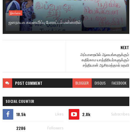
இலங்கை
ஜனநாயக கவனயீர்ப்பு போராட்டம் மன்னாரில்
NEXT
அம்பாறையில் ஆலயங்களுக்கும்
கதிர்காம யாத்திரியர்களுக்கும்
சந்தியான் ஆசிரமத்தால் உதவி
POST
COMMENT
BLOGGER
DISQUS
FACEBOOK
SOCIAL COUNTER
18.5k
2.8k
Likes
Subscribes
2286
Followers