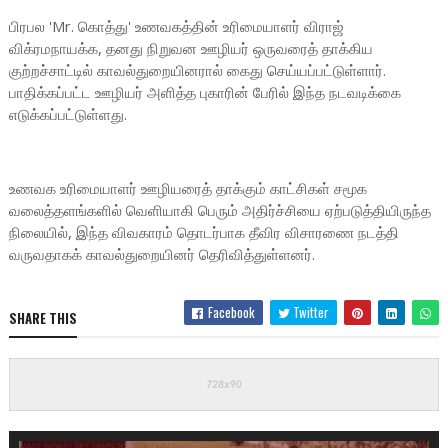
பிரபல 'Mr. கொத்து' உணவகத்தின் உரிமையாளர் விராஜ்
விக்ரமநாயக்க, தனது நிறுவன ஊழியர் ஒருவரைத் தாக்கிய
குற்றச்சாட்டில் காவல்துறையினரால் கைது செய்யப்பட்டுள்ளார்.
பாதிக்கப்பட்ட ஊழியர் அளித்த புகாரின் பேரில் இந்த நடவடிக்கை
எடுக்கப்பட்டுள்ளது.
உணவக உரிமையாளர் ஊழியரைத் தாக்கும் காட்சிகள் சமூக
வலைத்தளங்களில் வெளியாகி பெரும் அதிர்ச்சியை ஏற்படுத்தியிருந்த
நிலையில், இந்த விவகாரம் தொடர்பாக தீவிர விசாரணை நடத்தி
வருவதாகக் காவல்துறையினர் தெரிவித்துள்ளனர்.
Facebook
Twitter
SHARE THIS