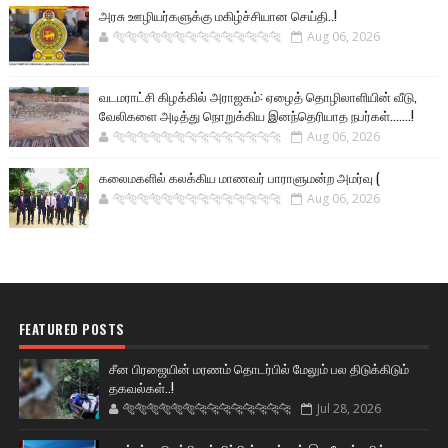
அரசு ஊழியர்களுக்கு மகிழ்ச்சியான செய்தி..!
🐅🐅🐅🐅🐅🐅🐆🐆🐆🐆🐆🐆🐆🐆
Aug 06, 2026
வடமராட்சி கிழக்கில் அராஜகம்: ஏழைத் தொழிலாளியின் வீடு,
வேலிகளை அடித்து நொறுக்கிய இனந்தெரியாத நபர்கள்.......!
🐅🐅🐅🐅🐅🐅🐆🐆🐆🐆🐆🐆🐆🐆
Aug 06, 2026
கலைமகளில் கலக்கிய மாணவர் பாராளுமன்ற அமர்வு (
🐅🐅🐅🐅🐅🐅🐆🐆🐆🐆🐆🐆🐆🐆
Aug 06, 2026
FEATURED POSTS
சீன பிரஜையின் மரணம் தொடர்பில் மேலும் பல திடுக்கிடும்
தகவல்கள்..!
🐅🐅🐅🐅🐅🐅🐆🐆🐆🐆🐆🐆🐆🐆
Jul 28, 2026