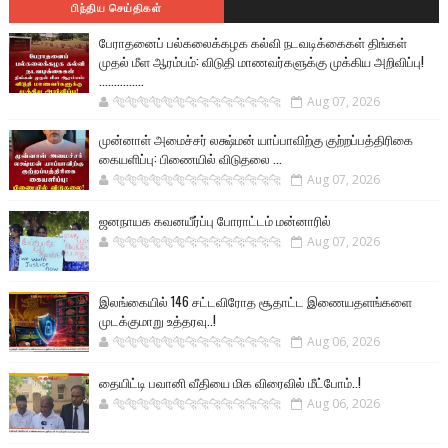
பிந்திய செய்திகள்
பேராதனைப் பல்கலைக்கழக கல்வி நடவடிக்கைகள் திங்கள்
முதல் மீள ஆரம்பம்: விடுதி மாணவர்களுக்கு முக்கிய அறிவிப்பு!
...............
🐅🐅🐅🐅🐅🐅🐆🐆🐆🐆🐆🐆🐆🐆
Aug 07, 2026
முன்னாள் அமைச்சர் லக்ஷ்மன் யாப்பாவிற்கு குற்றப்பத்திரிகை
கையளிப்பு: பிணையில் விடுதலை ...
🐅🐅🐅🐅🐅🐅🐆🐆🐆🐆🐆🐆🐆🐆
Aug 07, 2026
ஜனநாயக கவனயீர்ப்பு போராட்டம் மன்னாரில்
🐅🐅🐅🐅🐅🐅🐆🐆🐆🐆🐆🐆🐆🐆
Aug 07, 2026
இலங்கையில் 146 சட்டவிரோத சூதாட்ட இணையதளங்களை
முடக்குமாறு உத்தரவு..!
🐅🐅🐅🐅🐅🐅🐆🐆🐆🐆🐆🐆🐆🐆
Aug 06, 2026
தையிட்டி பவானி வீதியை மிக விரைவில் மீட்போம்..!
🐅🐅🐅🐅🐅🐅🐆🐆🐆🐆🐆🐆🐆🐆
Aug 06, 2026