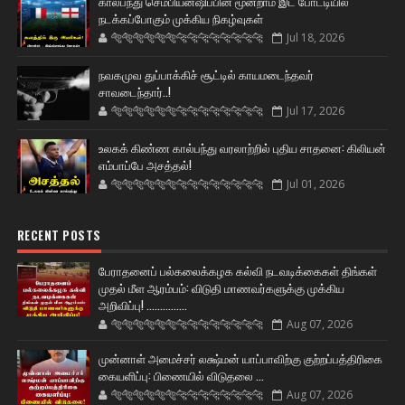
கால்பந்து செம்பியன்ஷிப்பின் மூன்றாம் இட போட்டியில்
நடக்கப்போகும் முக்கிய நிகழ்வுகள்
🐅🐅🐅🐅🐅🐅🐆🐆🐆🐆🐆🐆🐆🐆
Jul 18, 2026
நவகமுவ துப்பாக்கிச் சூட்டில் காயமடைந்தவர்
சாவடைந்தார்..!
🐅🐅🐅🐅🐅🐅🐆🐆🐆🐆🐆🐆🐆🐆
Jul 17, 2026
உலகக் கிண்ண கால்பந்து வரலாற்றில் புதிய சாதனை: கிலியன்
எம்பாப்பே அசத்தல்!
🐅🐅🐅🐅🐅🐅🐆🐆🐆🐆🐆🐆🐆🐆
Jul 01, 2026
RECENT POSTS
பேராதனைப் பல்கலைக்கழக கல்வி நடவடிக்கைகள் திங்கள்
முதல் மீள ஆரம்பம்: விடுதி மாணவர்களுக்கு முக்கிய
அறிவிப்பு! ...............
🐅🐅🐅🐅🐅🐅🐆🐆🐆🐆🐆🐆🐆🐆
Aug 07, 2026
முன்னாள் அமைச்சர் லக்ஷ்மன் யாப்பாவிற்கு குற்றப்பத்திரிகை
கையளிப்பு: பிணையில் விடுதலை ...
🐅🐅🐅🐅🐅🐅🐆🐆🐆🐆🐆🐆🐆🐆
Aug 07, 2026