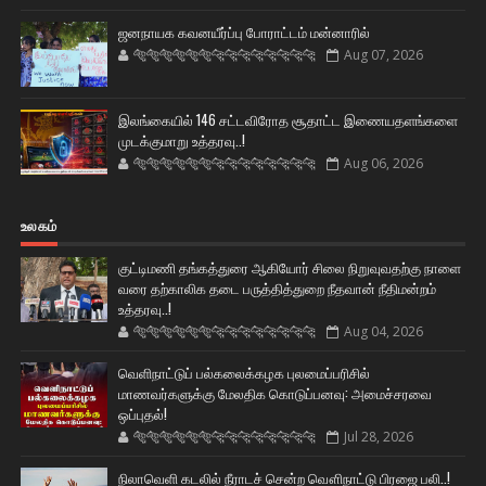
ஜனநாயக கவனயீர்ப்பு போராட்டம் மன்னாரில்
🐅🐅🐅🐅🐅🐅🐆🐆🐆🐆🐆🐆🐆🐆
Aug 07, 2026
இலங்கையில் 146 சட்டவிரோத சூதாட்ட இணையதளங்களை
முடக்குமாறு உத்தரவு..!
🐅🐅🐅🐅🐅🐅🐆🐆🐆🐆🐆🐆🐆🐆
Aug 06, 2026
உலகம்
குட்டிமணி தங்கத்துரை ஆகியோர் சிலை நிறுவுவதற்கு நாளை
வரை தற்காலிக தடை பருத்தித்துறை நீதவான் நீதிமன்றம்
உத்தரவு..!
🐅🐅🐅🐅🐅🐅🐆🐆🐆🐆🐆🐆🐆🐆
Aug 04, 2026
வெளிநாட்டுப் பல்கலைக்கழக புலமைப்பரிசில்
மாணவர்களுக்கு மேலதிக கொடுப்பனவு: அமைச்சரவை
ஒப்புதல்!
🐅🐅🐅🐅🐅🐅🐆🐆🐆🐆🐆🐆🐆🐆
Jul 28, 2026
நிலாவெளி கடலில் நீராடச் சென்ற வௌிநாட்டு பிரஜை பலி..!