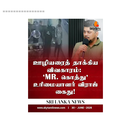
================