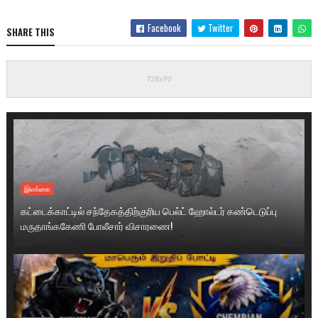
Facebook
Twitter
SHARE THIS
இலங்கை
கட்டைக்காட்டில் சந்தேகத்திற்குரிய பெல்ட் ஹோல்டர் கண்டெடுப்பு
மருதாங்ககேணி போலீசார் விசாரணை!