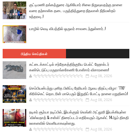
குட்டிமணி தங்கத்துரை ஆகியோர் சிலை நிறுவுவதற்கு நாளை
வரை தற்காலிக தடை பருத்தித்துறை நீதவான் நீதிமன்றம்
உத்தரவு..!
யாழில் வெடி விபத்தில் ஒருவர் சாவடைந்துள்ளார்..!
பிந்திய செய்திகள்
கட்டைக்காட்டில் சந்தேகத்திற்குரிய பெல்ட் ஹோல்டர்
கண்டெடுப்பு மருதாங்ககேணி போலீசார் விசாரணை!
🐅🐅🐅🐅🐅🐅🐆🐆🐆🐆🐆🐆🐆🐆
Aug 08, 2026
செம்பியன்பற்று புனித பிலிப்பு நேரியார் ஆலய திறப்பு விழா: ‘T10’
கிரிக்கெட் தொடரின் மாபெரும் இறுதிப் போட்டி நாளை மறுதினம்!
🐅🐅🐅🐅🐅🐅🐆🐆🐆🐆🐆🐆🐆🐆
Aug 08, 2026
நடிகர் சூர்யா நடிப்பில், இயக்குநர் வெங்கி அட்லூரி இயக்கியுள்ள
‘விஸ்வநாத் & சன்ஸ்’ திரைப்படம் எதிர்வரும் ஆகஸ்ட் 14ஆம் திகதி
உலகளவில் வெளியாகவுள்ளது.
🐅🐅🐅🐅🐅🐅🐆🐆🐆🐆🐆🐆🐆🐆
Aug 08, 2026