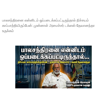
பாலசந்திரனை என்னிடம் ஒப்படைக்கப்பட்டிருந்தால் நிச்சயம்
காப்பாற்றியிருப்பேன்: முன்னாள் அமைச்சர் டக்ளஸ் தேவானந்தா
உருக்கம்