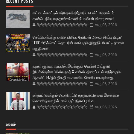
RECENT POSTS
கட்டைக்காட்டில் சந்தேகத்திற்குரிய பெல்ட் ஹோல்டர்
கண்டெடுப்பு மருதாங்ககேணி போலீசார் விசாரணை!
🐅🐅🐅🐅🐅🐅🐆🐆🐆🐆🐆🐆🐆🐆
Aug 08, 2026
செம்பியன்பற்று புனித பிலிப்பு நேரியார் ஆலய திறப்பு விழா:
‘T10’ கிரிக்கெட் தொடரின் மாபெரும் இறுதிப் போட்டி நாளை
மறுதினம்!
🐅🐅🐅🐅🐅🐅🐆🐆🐆🐆🐆🐆🐆🐆
Aug 08, 2026
நடிகர் சூர்யா நடிப்பில், இயக்குநர் வெங்கி அட்லூரி
இயக்கியுள்ள ‘விஸ்வநாத் & சன்ஸ்’ திரைப்படம் எதிர்வரும்
ஆகஸ்ட் 14ஆம் திகதி உலகளவில் வெளியாகவுள்ளது.
🐅🐅🐅🐅🐅🐅🐆🐆🐆🐆🐆🐆🐆🐆
Aug 08, 2026
உள்நாட்டு மற்றும் வெளிநாட்டு சுற்றுலாவிகளை இலக்காக
கொண்டு யாழில் மாபெரும் திருவிழா! வ
🐅🐅🐅🐅🐅🐅🐆🐆🐆🐆🐆🐆🐆🐆
Aug 08, 2026
உலகம்