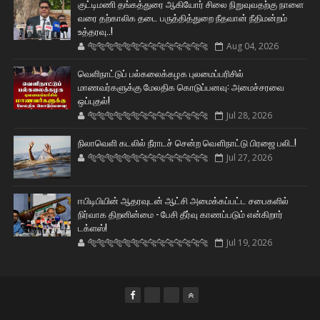
குட்டிமணி தங்கத்துரை ஆகியோர் சிலை நிறுவுவதற்கு நாளை
வரை தற்காலிக தடை பருத்தித்துறை நீதவான் நீதிமன்றம்
உத்தரவு..!
🐅🐅🐅🐅🐅🐅🐆🐆🐆🐆🐆🐆🐆🐆
Aug 04, 2026
வெளிநாட்டுப் பல்கலைக்கழக புலமைப்பரிசில்
மாணவர்களுக்கு மேலதிக கொடுப்பனவு: அமைச்சரவை
ஒப்புதல்!
🐅🐅🐅🐅🐅🐅🐆🐆🐆🐆🐆🐆🐆🐆
Jul 28, 2026
நிலாவெளி கடலில் நீராடச் சென்ற வௌிநாட்டு பிரஜை பலி..!
🐅🐅🐅🐅🐅🐅🐆🐆🐆🐆🐆🐆🐆🐆
Jul 27, 2026
ஈபிடிபியின் ஆதரவுடன் ஆட்சி அமைக்கப்பட்ட சபைகளில்
நிர்வாக திறனின்மை - பேசி தீர்வு காணப்படும் என்கிறார்
டக்ளஸ்!
🐅🐅🐅🐅🐅🐅🐆🐆🐆🐆🐆🐆🐆🐆
Jul 19, 2026