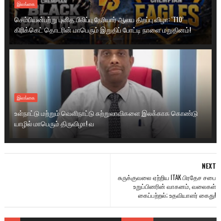
இலங்கை
செம்பியன்பற்று புனித பிலிப்பு நேரியார் ஆலய திறப்பு விழா: ‘T10’
கிரிக்கெட் தொடரின் மாபெரும் இறுதிப் போட்டி நாளை மறுதினம்!
இலங்கை
உள்நாட்டு மற்றும் வெளிநாட்டு சுற்றுலாவிகளை இலக்காக கொண்டு
யாழில் மாபெரும் திருவிழா! வ
NEXT
சுருக்குவலை ஏற்றிய ITAK பிரதேச சபை
உறுப்பினரின் வாகனம், வலைகள்
கைப்பற்றல்; உதவியாளர் கைது!