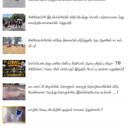
கிளிநொச்சி இயக்கச்சியில் வீதி விபத்து: பெண் படுகாயமடைந்து
வைத்தியசாலையில் அனுமதி
கிளிநொச்சியில் எரிந்த நிலையில் வீழ்ந்துகிடந்த ஆணின் சடலம்
மீட்பு!
செம்பியன்பற்று புனித பிலிப்பு நேரியார் ஆலய திறப்பு விழா: ‘T10’
கிரிக்கெட் தொடரின் மாபெரும் இறுதிப் போட்டி நாளை மறுதினம்!
வடமராட்சி கிழக்கில் அராஜகம்: ஏழைத் தொழிலாளியின் வீடு,
வேலிகளை அடித்து நொறுக்கிய இனந்தெரியாத நபர்கள்.......!
யாழில் வெடி விபத்தில் ஒருவர் சாவடைந்துள்ளார்..!