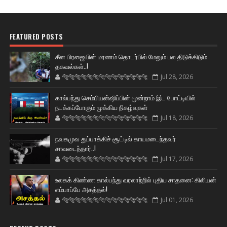
FEATURED POSTS
சீன பிரஜையின் மரணம் தொடர்பில் மேலும் பல திடுக்கிடும்
தகவல்கள்..!
🐅🐅🐅🐅🐅🐅🐆🐆🐆🐆🐆🐆🐆🐆
Jul 28, 2026
கால்பந்து செம்பியன்ஷிப்பின் மூன்றாம் இட போட்டியில்
நடக்கப்போகும் முக்கிய நிகழ்வுகள்
🐅🐅🐅🐅🐅🐅🐆🐆🐆🐆🐆🐆🐆🐆
Jul 18, 2026
நவகமுவ துப்பாக்கிச் சூட்டில் காயமடைந்தவர்
சாவடைந்தார்..!
🐅🐅🐅🐅🐅🐅🐆🐆🐆🐆🐆🐆🐆🐆
Jul 17, 2026
உலகக் கிண்ண கால்பந்து வரலாற்றில் புதிய சாதனை: கிலியன்
எம்பாப்பே அசத்தல்!
🐅🐅🐅🐅🐅🐅🐆🐆🐆🐆🐆🐆🐆🐆
Jul 01, 2026