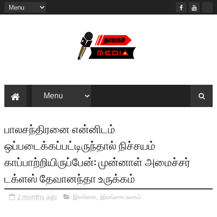
பாலசந்திரனை என்னிடம்
ஒப்படைக்கப்பட்டிருந்தால் நிச்சயம்
காப்பாற்றியிருப்பேன்: முன்னாள் அமைச்சர்
டக்ளஸ் தேவானந்தா உருக்கம்
2 months ago
இலங்கை
,
இலங்கை.உலகம்