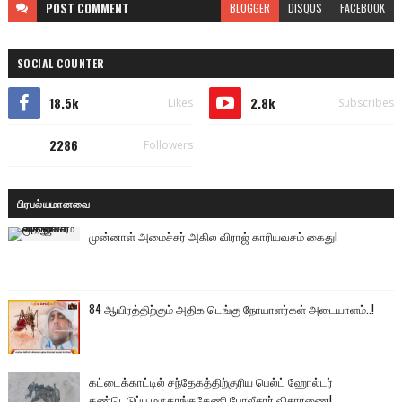
POST
COMMENT
BLOGGER
DISQUS
FACEBOOK
SOCIAL COUNTER
18.5k
2.8k
Likes
Subscribes
2286
Followers
பிரபல்யமானவை
முன்னாள் அமைச்சர் அகில விராஜ் காரியவசம் கைது!
84 ஆயிரத்திற்கும் அதிக டெங்கு நோயாளர்கள் அடையாளம்..!
கட்டைக்காட்டில் சந்தேகத்திற்குரிய பெல்ட் ஹோல்டர்
கண்டெடுப்பு மருதாங்ககேணி போலீசார் விசாரணை!