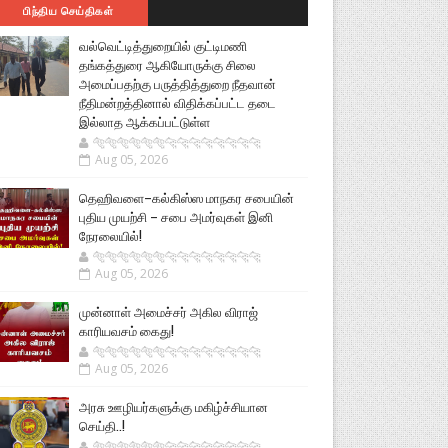
பிந்திய செய்திகள்
வல்வெட்டித்துறையில் குட்டிமணி
தங்கத்துரை ஆகியோருக்கு சிலை
அமைப்பதற்கு பருத்தித்துறை நீதவான்
நீதிமன்றத்தினால் விதிக்கப்பட்ட தடை
இல்லாத ஆக்கப்பட்டுள்ள
🐅🐅🐅🐅🐅🐅🐆🐆🐆🐆🐆🐆🐆🐆
Aug 05, 2026
தெஹிவளை–கல்கிஸ்ஸ மாநகர சபையின்
புதிய முயற்சி – சபை அமர்வுகள் இனி
நேரலையில்!
🐅🐅🐅🐅🐅🐅🐆🐆🐆🐆🐆🐆🐆🐆
Aug 05, 2026
முன்னாள் அமைச்சர் அகில விராஜ்
காரியவசம் கைது!
🐅🐅🐅🐅🐅🐅🐆🐆🐆🐆🐆🐆🐆🐆
Aug 05, 2026
அரசு ஊழியர்களுக்கு மகிழ்ச்சியான
செய்தி..!
🐅🐅🐅🐅🐅🐅🐆🐆🐆🐆🐆🐆🐆🐆