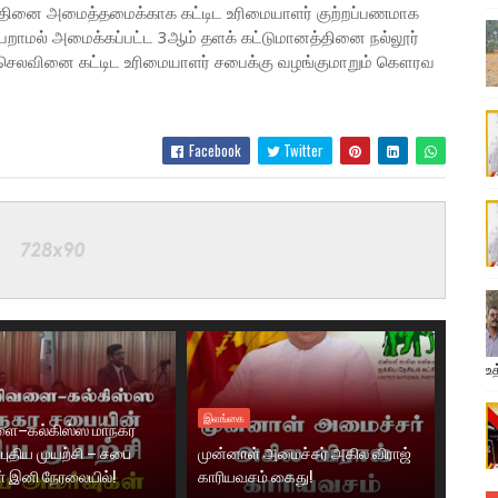
்தினை அமைத்தமைக்காக கட்டிட உரிமையாளர் குற்றப்பணமாக
ெறாமல் அமைக்கப்பட்ட 3ஆம் தளக் கட்டுமானத்தினை நல்லூர்
ன செலவினை கட்டிட உரிமையாளர் சபைக்கு வழங்குமாறும் கௌரவ
Facebook
Twitter
உத
இலங்கை
ை–கல்கிஸ்ஸ மாநகர
புதிய முயற்சி – சபை
முன்னாள் அமைச்சர் அகில விராஜ்
் இனி நேரலையில்!
காரியவசம் கைது!