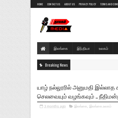
HOME
CONTACT US
ABOUT US
PRIVACY POLICY
TERMS AND CON
இலங்கை
இந்தியா
உலகம்
Breaking News
யாழ் நல்லூரில் அனுமதி இல்லாத 
செலவையும் வழங்கவும் .. நீதிமன்ற
3 months ago
இலங்கை
,
இலங்கை.உலகம்