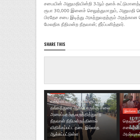
சபையின் அனுமதியின்றி 3ஆம் தளக் கட்டுமானத
ரூபா 30,000 இனைச் செலுத்துமாறும், அனுமதி ப
பிரதேச சபை இடித்து அகற்றுவதற்கும் அதற்கா
மேலதிக நீதிமன்ற நீதவான்; தீர்ப்பளித்தார்.
SHARE THIS
இலங்கை
வல்வெட்டித்துறையில் குட்டிமணி
தங்கத்துரை ஆகியோருக்கு சிலை
இலங்கை
அமைப்பதற்கு பருத்தித்துறை
நீதவான் நீதிமன்றத்தினால்
தெஹிவள
விதிக்கப்பட்ட தடை இல்லாத
சபையின் 
ஆக்கப்பட்டுள்ள
அமர்வுகள