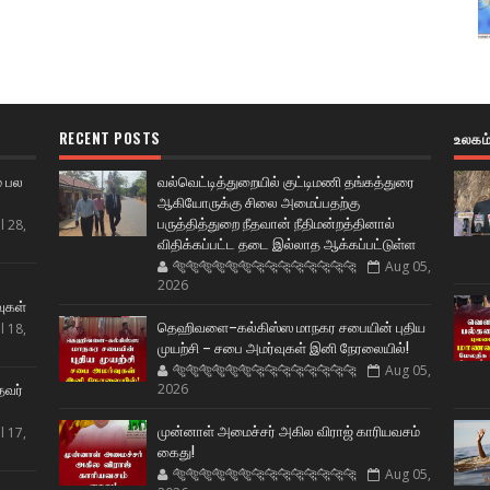
RECENT POSTS
உலகம
் பல
வல்வெட்டித்துறையில் குட்டிமணி தங்கத்துரை
ஆகியோருக்கு சிலை அமைப்பதற்கு
பருத்தித்துறை நீதவான் நீதிமன்றத்தினால்
l 28,
விதிக்கப்பட்ட தடை இல்லாத ஆக்கப்பட்டுள்ள
🐅🐅🐅🐅🐅🐅🐆🐆🐆🐆🐆🐆🐆🐆
Aug 05,
ட
2026
வுகள்
தெஹிவளை–கல்கிஸ்ஸ மாநகர சபையின் புதிய
l 18,
முயற்சி – சபை அமர்வுகள் இனி நேரலையில்!
🐅🐅🐅🐅🐅🐅🐆🐆🐆🐆🐆🐆🐆🐆
Aug 05,
தவர்
2026
முன்னாள் அமைச்சர் அகில விராஜ் காரியவசம்
l 17,
கைது!
🐅🐅🐅🐅🐅🐅🐆🐆🐆🐆🐆🐆🐆🐆
Aug 05,