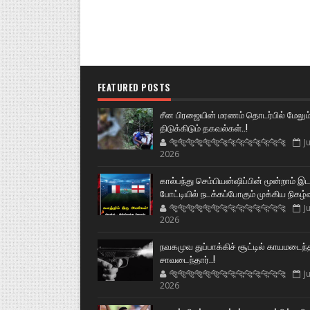
FEATURED POSTS
சீன பிரஜையின் மரணம் தொடர்பில் மேலும
திடுக்கிடும் தகவல்கள்..!
🐅🐅🐅🐅🐅🐅🐆🐆🐆🐆🐆🐆🐆🐆
Ju
2026
கால்பந்து செம்பியன்ஷிப்பின் மூன்றாம் இ
போட்டியில் நடக்கப்போகும் முக்கிய நிகழ்
🐅🐅🐅🐅🐅🐅🐆🐆🐆🐆🐆🐆🐆🐆
Ju
2026
நவகமுவ துப்பாக்கிச் சூட்டில் காயமடைந்
சாவடைந்தார்..!
🐅🐅🐅🐅🐅🐅🐆🐆🐆🐆🐆🐆🐆🐆
Ju
2026