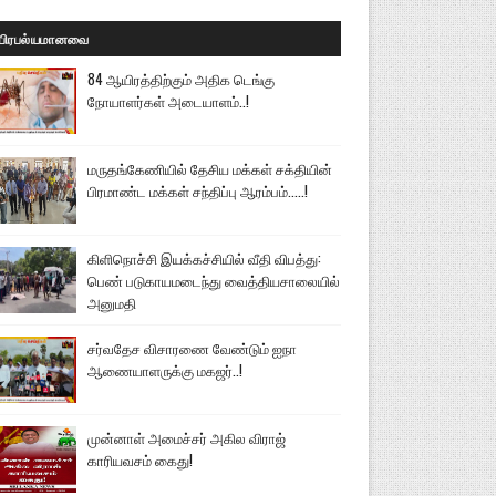
பிரபல்யமானவை
84 ஆயிரத்திற்கும் அதிக டெங்கு
நோயாளர்கள் அடையாளம்..!
மருதங்கேணியில் தேசிய மக்கள் சக்தியின்
பிரமாண்ட மக்கள் சந்திப்பு ஆரம்பம்.....!
கிளிநொச்சி இயக்கச்சியில் வீதி விபத்து:
பெண் படுகாயமடைந்து வைத்தியசாலையில்
அனுமதி
சர்வதேச விசாரணை வேண்டும் ஐநா
ஆணையாளருக்கு மகஜர்..!
முன்னாள் அமைச்சர் அகில விராஜ்
காரியவசம் கைது!