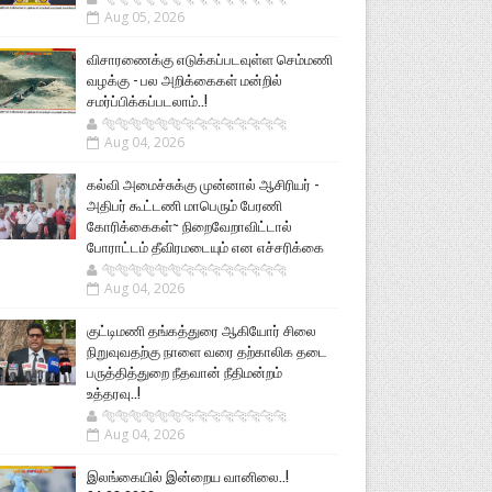
Aug 05, 2026
விசாரணைக்கு எடுக்கப்படவுள்ள செம்மணி
வழக்கு - பல அறிக்கைகள் மன்றில்
சமர்ப்பிக்கப்படலாம்..!
🐅🐅🐅🐅🐅🐅🐆🐆🐆🐆🐆🐆🐆🐆
Aug 04, 2026
கல்வி அமைச்சுக்கு முன்னால் ஆசிரியர் -
அதிபர் கூட்டணி மாபெரும் பேரணி
கோரிக்கைகள்~ நிறைவேறாவிட்டால்
போராட்டம் தீவிரமடையும் என எச்சரிக்கை
🐅🐅🐅🐅🐅🐅🐆🐆🐆🐆🐆🐆🐆🐆
Aug 04, 2026
குட்டிமணி தங்கத்துரை ஆகியோர் சிலை
நிறுவுவதற்கு நாளை வரை தற்காலிக தடை
பருத்தித்துறை நீதவான் நீதிமன்றம்
உத்தரவு..!
🐅🐅🐅🐅🐅🐅🐆🐆🐆🐆🐆🐆🐆🐆
Aug 04, 2026
இலங்கையில் இன்றைய வானிலை..!