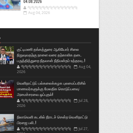
04.08.2026
🐅🐅🐅🐅🐅🐅🐆🐆🐆🐆🐆🐆🐆🐆
Aug 04, 2026
்
குட்டிமணி தங்கத்துரை ஆகியோர் சிலை
நிறுவுவதற்கு நாளை வரை தற்காலிக தடை
பருத்தித்துறை நீதவான் நீதிமன்றம் உத்தரவு..!
🐅🐅🐅🐅🐅🐅🐆🐆🐆🐆🐆🐆🐆🐆
Aug 04,
2026
வெளிநாட்டுப் பல்கலைக்கழக புலமைப்பரிசில்
மாணவர்களுக்கு மேலதிக கொடுப்பனவு:
அமைச்சரவை ஒப்புதல்!
🐅🐅🐅🐅🐅🐅🐆🐆🐆🐆🐆🐆🐆🐆
Jul 28,
2026
நிலாவெளி கடலில் நீராடச் சென்ற வௌிநாட்டு
பிரஜை பலி..!
🐅🐅🐅🐅🐅🐅🐆🐆🐆🐆🐆🐆🐆🐆
Jul 27,