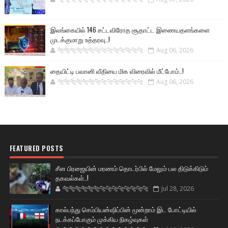
இலங்கையில் 146 சட்டவிரோத சூதாட்ட இணையதளங்களை
முடக்குமாறு உத்தரவு..!
🐅🐅🐅🐅🐅🐅🐆🐆🐆🐆🐆🐆🐆🐆
Aug 06, 2026
தையிட்டி பவானி வீதியை மிக விரைவில் மீட்போம்..!
🐅🐅🐅🐅🐅🐅🐆🐆🐆🐆🐆🐆🐆🐆
Aug 06, 2026
FEATURED POSTS
சீன பிரஜையின் மரணம் தொடர்பில் மேலும் பல திடுக்கிடும்
தகவல்கள்..!
🐅🐅🐅🐅🐅🐅🐆🐆🐆🐆🐆🐆🐆🐆
Jul 28, 2026
கால்பந்து செம்பியன்ஷிப்பின் மூன்றாம் இட போட்டியில்
நடக்கப்போகும் முக்கிய நிகழ்வுகள்