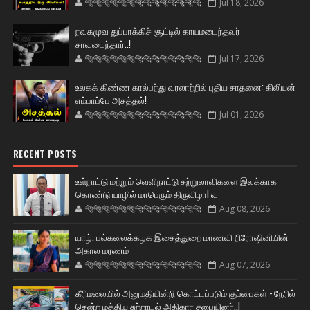
🐅🐅🐅🐅🐅🐅🐆🐆🐆🐆🐆🐆🐆🐆
Jul 18, 2026
நவகமுவ துப்பாக்கிச் சூட்டில் காயமடைந்தவர்
சாவடைந்தார்..!
🐅🐅🐅🐅🐅🐅🐆🐆🐆🐆🐆🐆🐆🐆
Jul 17, 2026
உலகக் கிண்ண கால்பந்து வரலாற்றில் புதிய சாதனை: கிலியன்
எம்பாப்பே அசத்தல்!
🐅🐅🐅🐅🐅🐅🐆🐆🐆🐆🐆🐆🐆🐆
Jul 01, 2026
RECENT POSTS
உள்நாட்டு மற்றும் வெளிநாட்டு சுற்றுலாவிகளை இலக்காக
கொண்டு யாழில் மாபெரும் திருவிழா! வ
🐅🐅🐅🐅🐅🐅🐆🐆🐆🐆🐆🐆🐆🐆
Aug 08, 2026
யாழ். பல்கலைக்கழக இசைத்துறை மாணவி நிரோஷினியின்
அகால மரணம்
🐅🐅🐅🐅🐅🐅🐆🐆🐆🐆🐆🐆🐆🐆
Aug 07, 2026
கீரிமலையில் அனுமதியின்றி கொட்டப்படும் குப்பைகள் - நேரில்
சென்ற மத்திய சுற்றாடல் அதிகார சபையினர்..!