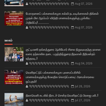
🐅🐅🐅🐅🐅🐅🐆🐆🐆🐆🐆🐆🐆🐆
Aug 07, 2026
பேராதனைப் பல்கலைக்கழக கல்வி நடவடிக்கைகள் திங்கள்
முதல் மீள ஆரம்பம்: விடுதி மாணவர்களுக்கு முக்கிய
அறிவிப்பு! ...............
🐅🐅🐅🐅🐅🐅🐆🐆🐆🐆🐆🐆🐆🐆
Aug 07, 2026
உலகம்
குட்டிமணி தங்கத்துரை ஆகியோர் சிலை நிறுவுவதற்கு நாளை
வரை தற்காலிக தடை பருத்தித்துறை நீதவான் நீதிமன்றம்
உத்தரவு..!
🐅🐅🐅🐅🐅🐅🐆🐆🐆🐆🐆🐆🐆🐆
Aug 04, 2026
வெளிநாட்டுப் பல்கலைக்கழக புலமைப்பரிசில்
மாணவர்களுக்கு மேலதிக கொடுப்பனவு: அமைச்சரவை
ஒப்புதல்!
🐅🐅🐅🐅🐅🐅🐆🐆🐆🐆🐆🐆🐆🐆
Jul 28, 2026
நிலாவெளி கடலில் நீராடச் சென்ற வௌிநாட்டு பிரஜை பலி..!
🐅🐅🐅🐅🐅🐅🐆🐆🐆🐆🐆🐆🐆🐆
Jul 27, 2026