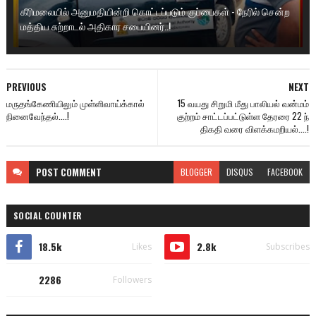
கீரிமலையில் அனுமதியின்றி கொட்டப்படும் குப்பைகள் - நேரில் சென்ற
மத்திய சுற்றாடல் அதிகார சபையினர்..!
PREVIOUS
NEXT
மருதங்கேணியிலும் முள்ளிவாய்க்கால்
15 வயது சிறுமி மீது பாலியல் வன்மம்
நினைவேந்தல்....!
குற்றம் சாட்டப்பட்டுள்ள தேரரை 22 ந்
திகதி வரை விளக்கமறியல்....!
POST
COMMENT
BLOGGER
DISQUS
FACEBOOK
SOCIAL COUNTER
18.5k
2.8k
Likes
Subscribes
2286
Followers