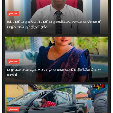
இலங்கை
உள்நாட்டு மற்றும் வெளிநாட்டு சுற்றுலாவிகளை இலக்காக கொண்டு
யாழில் மாபெரும் திருவிழா! வ
இலங்கை
யாழ். பல்கலைக்கழக இசைத்துறை மாணவி நிரோஷினியின் அகால
மரணம்
இலங்கை