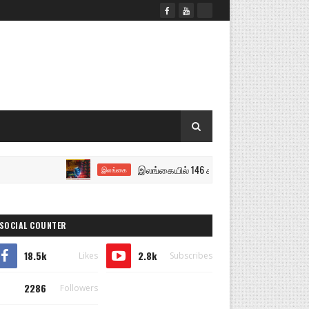
இலங்கையில் 146 சட்டவிரோத சூதாட்ட இணையதளங்க
இலங்கை
SOCIAL COUNTER
18.5k
2.8k
Likes
Subscribes
2286
Followers