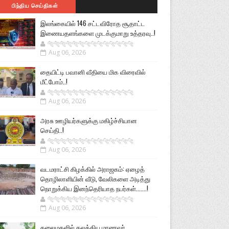
பிந்திய செய்திகள்
இலங்கையில் 146 சட்டவிரோத சூதாட்ட
இணையதளங்களை முடக்குமாறு உத்தரவு..!
🐅🐅🐅🐅🐅🐅🐆🐆🐆🐆🐆🐆🐆🐆
Aug 06, 2026
தையிட்டி பவானி வீதியை மிக விரைவில்
மீட்போம்..!
🐅🐅🐅🐅🐅🐅🐆🐆🐆🐆🐆🐆🐆🐆
Aug 06, 2026
அரசு ஊழியர்களுக்கு மகிழ்ச்சியான
செய்தி..!
🐅🐅🐅🐅🐅🐅🐆🐆🐆🐆🐆🐆🐆🐆
Aug 06, 2026
வடமராட்சி கிழக்கில் அராஜகம்: ஏழைத்
தொழிலாளியின் வீடு, வேலிகளை அடித்து
நொறுக்கிய இனந்தெரியாத நபர்கள்.......!
🐅🐅🐅🐅🐅🐅🐆🐆🐆🐆🐆🐆🐆🐆
Aug 06, 2026
கலைமகளில் கலக்கிய மாணவர்