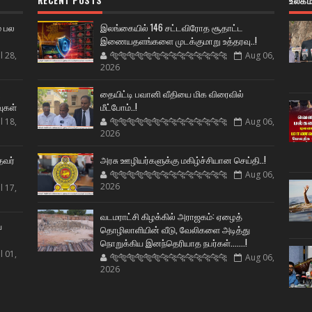
RECENT POSTS
உலகம
் பல
இலங்கையில் 146 சட்டவிரோத சூதாட்ட
இணையதளங்களை முடக்குமாறு உத்தரவு..!
l 28,
🐅🐅🐅🐅🐅🐅🐆🐆🐆🐆🐆🐆🐆🐆
Aug 06,
2026
ட
தையிட்டி பவானி வீதியை மிக விரைவில்
வுகள்
மீட்போம்..!
l 18,
🐅🐅🐅🐅🐅🐅🐆🐆🐆🐆🐆🐆🐆🐆
Aug 06,
2026
தவர்
அரசு ஊழியர்களுக்கு மகிழ்ச்சியான செய்தி..!
🐅🐅🐅🐅🐅🐅🐆🐆🐆🐆🐆🐆🐆🐆
Aug 06,
2026
l 17,
வடமராட்சி கிழக்கில் அராஜகம்: ஏழைத்
ய
தொழிலாளியின் வீடு, வேலிகளை அடித்து
நொறுக்கிய இனந்தெரியாத நபர்கள்.......!
l 01,
🐅🐅🐅🐅🐅🐅🐆🐆🐆🐆🐆🐆🐆🐆
Aug 06,
2026