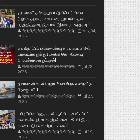
்
குட்டிமணி தங்கத்துரை ஆகியோர் சிலை
நிறுவுவதற்கு நாளை வரை தற்காலிக தடை
பருத்தித்துறை நீதவான் நீதிமன்றம் உத்தரவு..!
🐅🐅🐅🐅🐅🐅🐆🐆🐆🐆🐆🐆🐆🐆
Aug 04,
2026
வெளிநாட்டுப் பல்கலைக்கழக புலமைப்பரிசில்
மாணவர்களுக்கு மேலதிக கொடுப்பனவு:
அமைச்சரவை ஒப்புதல்!
🐅🐅🐅🐅🐅🐅🐆🐆🐆🐆🐆🐆🐆🐆
Jul 28,
2026
நிலாவெளி கடலில் நீராடச் சென்ற வௌிநாட்டு
பிரஜை பலி..!
🐅🐅🐅🐅🐅🐅🐆🐆🐆🐆🐆🐆🐆🐆
Jul 27,
2026
ஈபிடிபியின் ஆதரவுடன் ஆட்சி அமைக்கப்பட்ட
சபைகளில் நிர்வாக திறனின்மை - பேசி தீர்வு
காணப்படும் என்கிறார் டக்ளஸ்!
🐅🐅🐅🐅🐅🐅🐆🐆🐆🐆🐆🐆🐆🐆
Jul 19,
2026