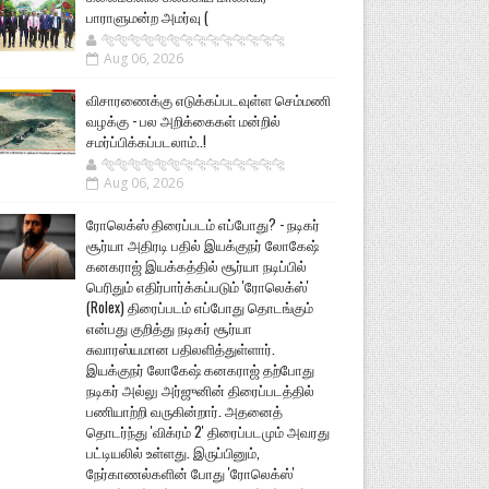
பாராளுமன்ற அமர்வு (
🐅🐅🐅🐅🐅🐅🐆🐆🐆🐆🐆🐆🐆🐆
Aug 06, 2026
விசாரணைக்கு எடுக்கப்படவுள்ள செம்மணி
வழக்கு - பல அறிக்கைகள் மன்றில்
சமர்ப்பிக்கப்படலாம்..!
🐅🐅🐅🐅🐅🐅🐆🐆🐆🐆🐆🐆🐆🐆
Aug 06, 2026
ரோலெக்ஸ் திரைப்படம் எப்போது? - நடிகர்
சூர்யா அதிரடி பதில் இயக்குநர் லோகேஷ்
கனகராஜ் இயக்கத்தில் சூர்யா நடிப்பில்
பெரிதும் எதிர்பார்க்கப்படும் 'ரோலெக்ஸ்'
(Rolex) திரைப்படம் எப்போது தொடங்கும்
என்பது குறித்து நடிகர் சூர்யா
சுவாரஸ்யமான பதிலளித்துள்ளார்.
இயக்குநர் லோகேஷ் கனகராஜ் தற்போது
நடிகர் அல்லு அர்ஜுனின் திரைப்படத்தில்
பணியாற்றி வருகின்றார். அதனைத்
தொடர்ந்து 'விக்ரம் 2' திரைப்படமும் அவரது
பட்டியலில் உள்ளது. இருப்பினும்,
நேர்காணல்களின் போது 'ரோலெக்ஸ்'