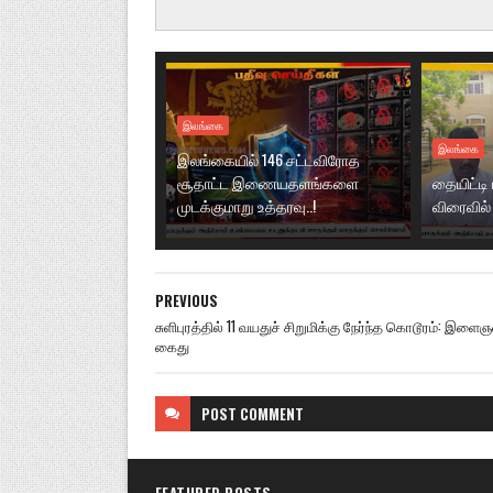
இலங்கை
இலங்கை
இலங்கையில் 146 சட்டவிரோத
சூதாட்ட இணையதளங்களை
தையிட்டி
முடக்குமாறு உத்தரவு..!
விரைவில் 
PREVIOUS
சுளிபுரத்தில் 11 வயதுச் சிறுமிக்கு நேர்ந்த கொடூரம்: இளைஞ
கைது
POST
COMMENT