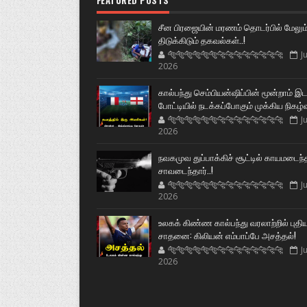
FEATURED POSTS
சீன பிரஜையின் மரணம் தொடர்பில் மேலும
திடுக்கிடும் தகவல்கள்..!
🐅🐅🐅🐅🐅🐅🐆🐆🐆🐆🐆🐆🐆🐆
Ju
2026
கால்பந்து செம்பியன்ஷிப்பின் மூன்றாம் இ
போட்டியில் நடக்கப்போகும் முக்கிய நிகழ்
🐅🐅🐅🐅🐅🐅🐆🐆🐆🐆🐆🐆🐆🐆
Ju
2026
நவகமுவ துப்பாக்கிச் சூட்டில் காயமடைந்
சாவடைந்தார்..!
🐅🐅🐅🐅🐅🐅🐆🐆🐆🐆🐆🐆🐆🐆
Ju
2026
உலகக் கிண்ண கால்பந்து வரலாற்றில் புதி
சாதனை: கிலியன் எம்பாப்பே அசத்தல்!
🐅🐅🐅🐅🐅🐅🐆🐆🐆🐆🐆🐆🐆🐆
Ju
2026