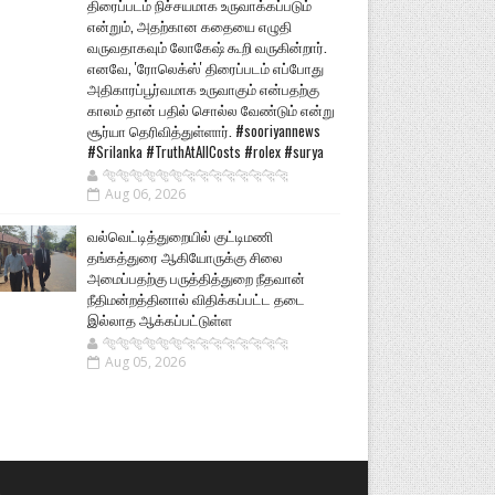
திரைப்படம் நிச்சயமாக உருவாக்கப்படும்
என்றும், அதற்கான கதையை எழுதி
வருவதாகவும் லோகேஷ் கூறி வருகின்றார்.
எனவே, 'ரோலெக்ஸ்' திரைப்படம் எப்போது
அதிகாரப்பூர்வமாக உருவாகும் என்பதற்கு
காலம் தான் பதில் சொல்ல வேண்டும் என்று
சூர்யா தெரிவித்துள்ளார். #sooriyannews
#Srilanka #TruthAtAllCosts #rolex #surya
🐅🐅🐅🐅🐅🐅🐆🐆🐆🐆🐆🐆🐆🐆
Aug 06, 2026
வல்வெட்டித்துறையில் குட்டிமணி
தங்கத்துரை ஆகியோருக்கு சிலை
அமைப்பதற்கு பருத்தித்துறை நீதவான்
நீதிமன்றத்தினால் விதிக்கப்பட்ட தடை
இல்லாத ஆக்கப்பட்டுள்ள
🐅🐅🐅🐅🐅🐅🐆🐆🐆🐆🐆🐆🐆🐆
Aug 05, 2026