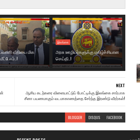
இலங்கை
 பவானி வீதியை மிக
அரசு ஊழியர்களுக்கு மகிழ்ச்சியான
மீட்போம்..!
செய்தி..!
NEXT
ன்
ஆசிய கடற்கரை விளையாட்டுப் போட்டிக்கு இலங்கை சார்பாக
சீனா பயணமாகும் வடமாகாணத்தை சேர்ந்த இரண்டு வீரர்கள்!
BLOGGER
DISQUS
FACEBOOK