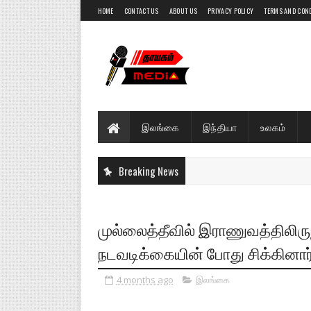
HOME
CONTACT US
ABOUT US
PRIVACY POLICY
TERMS AND CON
இலங்கை
இந்தியா
உலகம்
Breaking News
முல்லைத்தீவில் இராணுவத்திலிரு
நடவடிக்கையின் போது சிக்கினார
4 months ago
இலங்கை