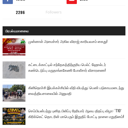
2286
Followers
பிரபல்யமானவை
முன்னாள் அமைச்சர் அகில விராஜ் காரியவசம் கைது!
கட்டைக்காட்டில் சந்தேகத்திற்குரிய பெல்ட் ஹோல்டர்
கண்டெடுப்பு மருதாங்ககேணி போலீசார் விசாரணை!
கிளிநொச்சி இயக்கச்சியில் வீதி விபத்து: பெண் படுகாயமடைந்து
வைத்தியசாலையில் அனுமதி
செம்பியன்பற்று புனித பிலிப்பு நேரியார் ஆலய திறப்பு விழா: ‘T10’
கிரிக்கெட் தொடரின் மாபெரும் இறுதிப் போட்டி நாளை மறுதினம்!