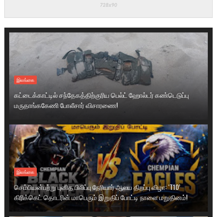
இலங்கை
கட்டைக்காட்டில் சந்தேகத்திற்குரிய பெல்ட் ஹோல்டர் கண்டெடுப்பு
மருதாங்ககேணி போலீசார் விசாரணை!
இலங்கை
செம்பியன்பற்று புனித பிலிப்பு நேரியார் ஆலய திறப்பு விழா: ‘T10’
கிரிக்கெட் தொடரின் மாபெரும் இறுதிப் போட்டி நாளை மறுதினம்!