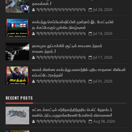
தகவல்கள்..!
🐅🐅🐅🐅🐅🐅🐆🐆🐆🐆🐆🐆🐆🐆
Jul 28, 2026
கால்பந்து செம்பியன்ஷிப்பின் மூன்றாம் இட போட்டியில்
நடக்கப்போகும் முக்கிய நிகழ்வுகள்
🐅🐅🐅🐅🐅🐅🐆🐆🐆🐆🐆🐆🐆🐆
Jul 18, 2026
நவகமுவ துப்பாக்கிச் சூட்டில் காயமடைந்தவர்
சாவடைந்தார்..!
🐅🐅🐅🐅🐅🐅🐆🐆🐆🐆🐆🐆🐆🐆
Jul 17, 2026
உலகக் கிண்ண கால்பந்து வரலாற்றில் புதிய சாதனை: கிலியன்
எம்பாப்பே அசத்தல்!
🐅🐅🐅🐅🐅🐅🐆🐆🐆🐆🐆🐆🐆🐆
Jul 01, 2026
RECENT POSTS
கட்டைக்காட்டில் சந்தேகத்திற்குரிய பெல்ட் ஹோல்டர்
கண்டெடுப்பு மருதாங்ககேணி போலீசார் விசாரணை!
🐅🐅🐅🐅🐅🐅🐆🐆🐆🐆🐆🐆🐆🐆
Aug 08, 2026