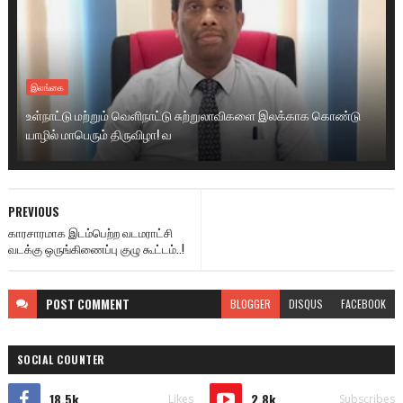
இலங்கை
உள்நாட்டு மற்றும் வெளிநாட்டு சுற்றுலாவிகளை இலக்காக கொண்டு
யாழில் மாபெரும் திருவிழா! வ
PREVIOUS
காரசாரமாக இடம்பெற்ற வடமராட்சி
வடக்கு ஒருங்கிணைப்பு குழு கூட்டம்..!
POST
COMMENT
BLOGGER
DISQUS
FACEBOOK
SOCIAL COUNTER
18.5k
2.8k
Likes
Subscribes