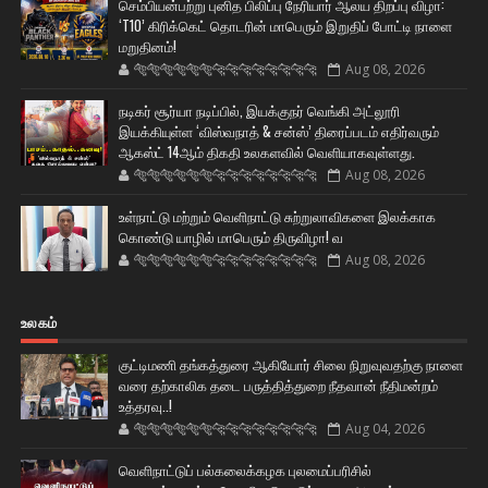
செம்பியன்பற்று புனித பிலிப்பு நேரியார் ஆலய திறப்பு விழா:
‘T10’ கிரிக்கெட் தொடரின் மாபெரும் இறுதிப் போட்டி நாளை
மறுதினம்!
🐅🐅🐅🐅🐅🐅🐆🐆🐆🐆🐆🐆🐆🐆
Aug 08, 2026
நடிகர் சூர்யா நடிப்பில், இயக்குநர் வெங்கி அட்லூரி
இயக்கியுள்ள ‘விஸ்வநாத் & சன்ஸ்’ திரைப்படம் எதிர்வரும்
ஆகஸ்ட் 14ஆம் திகதி உலகளவில் வெளியாகவுள்ளது.
🐅🐅🐅🐅🐅🐅🐆🐆🐆🐆🐆🐆🐆🐆
Aug 08, 2026
உள்நாட்டு மற்றும் வெளிநாட்டு சுற்றுலாவிகளை இலக்காக
கொண்டு யாழில் மாபெரும் திருவிழா! வ
🐅🐅🐅🐅🐅🐅🐆🐆🐆🐆🐆🐆🐆🐆
Aug 08, 2026
உலகம்
குட்டிமணி தங்கத்துரை ஆகியோர் சிலை நிறுவுவதற்கு நாளை
வரை தற்காலிக தடை பருத்தித்துறை நீதவான் நீதிமன்றம்
உத்தரவு..!
🐅🐅🐅🐅🐅🐅🐆🐆🐆🐆🐆🐆🐆🐆
Aug 04, 2026
வெளிநாட்டுப் பல்கலைக்கழக புலமைப்பரிசில்