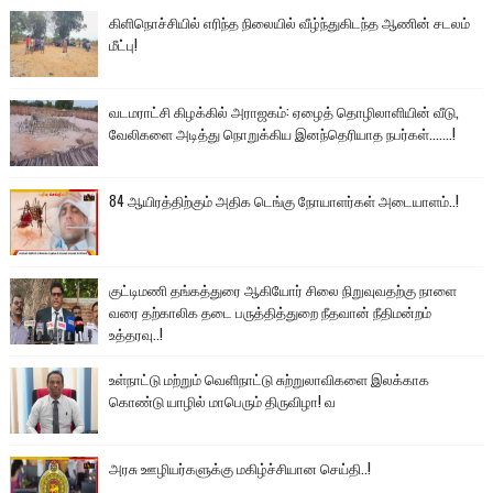
கிளிநொச்சியில் எரிந்த நிலையில் வீழ்ந்துகிடந்த ஆணின் சடலம்
மீட்பு!
வடமராட்சி கிழக்கில் அராஜகம்: ஏழைத் தொழிலாளியின் வீடு,
வேலிகளை அடித்து நொறுக்கிய இனந்தெரியாத நபர்கள்.......!
84 ஆயிரத்திற்கும் அதிக டெங்கு நோயாளர்கள் அடையாளம்..!
குட்டிமணி தங்கத்துரை ஆகியோர் சிலை நிறுவுவதற்கு நாளை
வரை தற்காலிக தடை பருத்தித்துறை நீதவான் நீதிமன்றம்
உத்தரவு..!
உள்நாட்டு மற்றும் வெளிநாட்டு சுற்றுலாவிகளை இலக்காக
கொண்டு யாழில் மாபெரும் திருவிழா! வ
அரசு ஊழியர்களுக்கு மகிழ்ச்சியான செய்தி..!