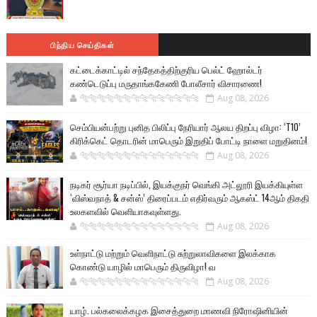
பிந்திய செய்திகள்
கட்டைக்காட்டில் சந்தேகத்திற்குரிய பெல்ட் ஹோல்டர்
கண்டெடுப்பு மருதாங்ககேணி போலீசார் விசாரணை!
🐅🐅🐅🐅🐅🐅🐆🐆🐆🐆🐆🐆🐆🐆
Aug 08, 2026
செம்பியன்பற்று புனித பிலிப்பு நேரியார் ஆலய திறப்பு விழா: ‘T10’
கிரிக்கெட் தொடரின் மாபெரும் இறுதிப் போட்டி நாளை மறுதினம்!
🐅🐅🐅🐅🐅🐅🐆🐆🐆🐆🐆🐆🐆🐆
Aug 08, 2026
நடிகர் சூர்யா நடிப்பில், இயக்குநர் வெங்கி அட்லூரி இயக்கியுள்ள
‘விஸ்வநாத் & சன்ஸ்’ திரைப்படம் எதிர்வரும் ஆகஸ்ட் 14ஆம் திகதி
உலகளவில் வெளியாகவுள்ளது.
🐅🐅🐅🐅🐅🐅🐆🐆🐆🐆🐆🐆🐆🐆
Aug 08, 2026
உள்நாட்டு மற்றும் வெளிநாட்டு சுற்றுலாவிகளை இலக்காக
கொண்டு யாழில் மாபெரும் திருவிழா! வ
🐅🐅🐅🐅🐅🐅🐆🐆🐆🐆🐆🐆🐆🐆
Aug 08, 2026
யாழ். பல்கலைக்கழக இசைத்துறை மாணவி நிரோஷினியின்