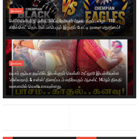
இலங்கை
செம்பியன்பற்று புனித பிலிப்பு நேரியார் ஆலய திறப்பு விழா: ‘T10’
கிரிக்கெட் தொடரின் மாபெரும் இறுதிப் போட்டி நாளை மறுதினம்!
இலங்கை
நடிகர் சூர்யா நடிப்பில், இயக்குநர் வெங்கி அட்லூரி இயக்கியுள்ள
‘விஸ்வநாத் & சன்ஸ்’ திரைப்படம் எதிர்வரும் ஆகஸ்ட் 14ஆம் திகதி
உலகளவில் வெளியாகவுள்ளது.