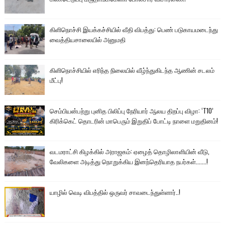
கிளிநொச்சி இயக்கச்சியில் வீதி விபத்து: பெண் படுகாயமடைந்து
வைத்தியசாலையில் அனுமதி
கிளிநொச்சியில் எரிந்த நிலையில் வீழ்ந்துகிடந்த ஆணின் சடலம்
மீட்பு!
செம்பியன்பற்று புனித பிலிப்பு நேரியார் ஆலய திறப்பு விழா: ‘T10’
கிரிக்கெட் தொடரின் மாபெரும் இறுதிப் போட்டி நாளை மறுதினம்!
வடமராட்சி கிழக்கில் அராஜகம்: ஏழைத் தொழிலாளியின் வீடு,
வேலிகளை அடித்து நொறுக்கிய இனந்தெரியாத நபர்கள்.......!
யாழில் வெடி விபத்தில் ஒருவர் சாவடைந்துள்ளார்..!