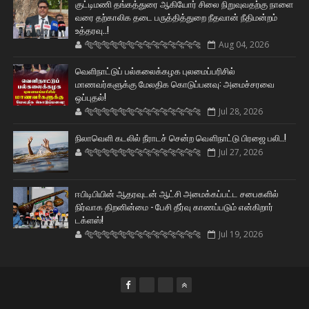
குட்டிமணி தங்கத்துரை ஆகியோர் சிலை நிறுவுவதற்கு நாளை
வரை தற்காலிக தடை பருத்தித்துறை நீதவான் நீதிமன்றம்
உத்தரவு..!
🐅🐅🐅🐅🐅🐅🐆🐆🐆🐆🐆🐆🐆🐆
Aug 04, 2026
வெளிநாட்டுப் பல்கலைக்கழக புலமைப்பரிசில்
மாணவர்களுக்கு மேலதிக கொடுப்பனவு: அமைச்சரவை
ஒப்புதல்!
🐅🐅🐅🐅🐅🐅🐆🐆🐆🐆🐆🐆🐆🐆
Jul 28, 2026
நிலாவெளி கடலில் நீராடச் சென்ற வௌிநாட்டு பிரஜை பலி..!
🐅🐅🐅🐅🐅🐅🐆🐆🐆🐆🐆🐆🐆🐆
Jul 27, 2026
ஈபிடிபியின் ஆதரவுடன் ஆட்சி அமைக்கப்பட்ட சபைகளில்
நிர்வாக திறனின்மை - பேசி தீர்வு காணப்படும் என்கிறார்
டக்ளஸ்!
🐅🐅🐅🐅🐅🐅🐆🐆🐆🐆🐆🐆🐆🐆
Jul 19, 2026