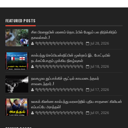
FEATURED POSTS
சீன பிரஜையின் மரணம் தொடர்பில் மேலும் பல திடுக்கிடும்
தகவல்கள்..!
🐅🐅🐅🐅🐅🐅🐆🐆🐆🐆🐆🐆🐆🐆
Jul 28, 2026
கால்பந்து செம்பியன்ஷிப்பின் மூன்றாம் இட போட்டியில்
நடக்கப்போகும் முக்கிய நிகழ்வுகள்
🐅🐅🐅🐅🐅🐅🐆🐆🐆🐆🐆🐆🐆🐆
Jul 18, 2026
நவகமுவ துப்பாக்கிச் சூட்டில் காயமடைந்தவர்
சாவடைந்தார்..!
🐅🐅🐅🐅🐅🐅🐆🐆🐆🐆🐆🐆🐆🐆
Jul 17, 2026
உலகக் கிண்ண கால்பந்து வரலாற்றில் புதிய சாதனை: கிலியன்
எம்பாப்பே அசத்தல்!
🐅🐅🐅🐅🐅🐅🐆🐆🐆🐆🐆🐆🐆🐆
Jul 01, 2026