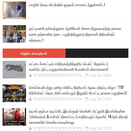
யாழில் வெடி விபத்தில் ஒருவர் சாவடைந்துள்ளார்..!
குட்டிமணி தங்கத்துரை ஆகியோர் சிலை நிறுவுவதற்கு நாளை
வரை தற்காலிக தடை பருத்தித்துறை நீதவான் நீதிமன்றம்
உத்தரவு..!
பிந்திய செய்திகள்
கட்டைக்காட்டில் சந்தேகத்திற்குரிய பெல்ட் ஹோல்டர்
கண்டெடுப்பு மருதாங்ககேணி போலீசார் விசாரணை!
🐅🐅🐅🐅🐅🐅🐆🐆🐆🐆🐆🐆🐆🐆
Aug 08, 2026
செம்பியன்பற்று புனித பிலிப்பு நேரியார் ஆலய திறப்பு விழா: ‘T10’
கிரிக்கெட் தொடரின் மாபெரும் இறுதிப் போட்டி நாளை மறுதினம்!
🐅🐅🐅🐅🐅🐅🐆🐆🐆🐆🐆🐆🐆🐆
Aug 08, 2026
நடிகர் சூர்யா நடிப்பில், இயக்குநர் வெங்கி அட்லூரி இயக்கியுள்ள
‘விஸ்வநாத் & சன்ஸ்’ திரைப்படம் எதிர்வரும் ஆகஸ்ட் 14ஆம் திகதி
உலகளவில் வெளியாகவுள்ளது.
🐅🐅🐅🐅🐅🐅🐆🐆🐆🐆🐆🐆🐆🐆
Aug 08, 2026