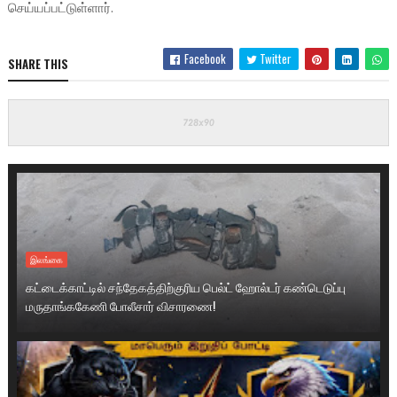
செய்யப்பட்டுள்ளார்.
Facebook
Twitter
SHARE THIS
இலங்கை
கட்டைக்காட்டில் சந்தேகத்திற்குரிய பெல்ட் ஹோல்டர் கண்டெடுப்பு
மருதாங்ககேணி போலீசார் விசாரணை!