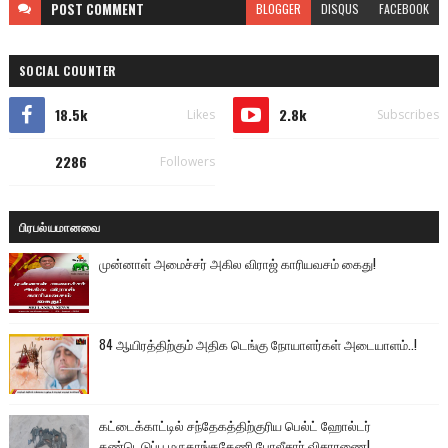
POST
COMMENT
BLOGGER
DISQUS
FACEBOOK
SOCIAL COUNTER
18.5k
2.8k
Likes
Subscribes
2286
Followers
பிரபல்யமானவை
முன்னாள் அமைச்சர் அகில விராஜ் காரியவசம் கைது!
84 ஆயிரத்திற்கும் அதிக டெங்கு நோயாளர்கள் அடையாளம்..!
கட்டைக்காட்டில் சந்தேகத்திற்குரிய பெல்ட் ஹோல்டர்
கண்டெடுப்பு மருதாங்ககேணி போலீசார் விசாரணை!