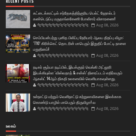
RECENT POSTS
கட்டைக்காட்டில் சந்தேகத்திற்குரிய பெல்ட் ஹோல்டர்
கண்டெடுப்பு மருதாங்ககேணி போலீசார் விசாரணை!
🐅🐅🐅🐅🐅🐅🐆🐆🐆🐆🐆🐆🐆🐆
Aug 08, 2026
செம்பியன்பற்று புனித பிலிப்பு நேரியார் ஆலய திறப்பு விழா:
‘T10’ கிரிக்கெட் தொடரின் மாபெரும் இறுதிப் போட்டி நாளை
மறுதினம்!
🐅🐅🐅🐅🐅🐅🐆🐆🐆🐆🐆🐆🐆🐆
Aug 08, 2026
நடிகர் சூர்யா நடிப்பில், இயக்குநர் வெங்கி அட்லூரி
இயக்கியுள்ள ‘விஸ்வநாத் & சன்ஸ்’ திரைப்படம் எதிர்வரும்
ஆகஸ்ட் 14ஆம் திகதி உலகளவில் வெளியாகவுள்ளது.
🐅🐅🐅🐅🐅🐅🐆🐆🐆🐆🐆🐆🐆🐆
Aug 08, 2026
உள்நாட்டு மற்றும் வெளிநாட்டு சுற்றுலாவிகளை இலக்காக
கொண்டு யாழில் மாபெரும் திருவிழா! வ
🐅🐅🐅🐅🐅🐅🐆🐆🐆🐆🐆🐆🐆🐆
Aug 08, 2026
உலகம்