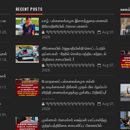
RECENT POSTS
உலகம
் பல
யாழ். பல்கலைக்கழக இசைத்துறை மாணவி
நிரோஷினியின் அகால மரணம்
l 28,
🐅🐅🐅🐅🐅🐅🐆🐆🐆🐆🐆🐆🐆🐆
Aug 07,
2026
ட
கீரிமலையில் அனுமதியின்றி கொட்டப்படும்
வுகள்
குப்பைகள் - நேரில் சென்ற மத்திய சுற்றாடல்
அதிகார சபையினர்..!
l 18,
🐅🐅🐅🐅🐅🐅🐆🐆🐆🐆🐆🐆🐆🐆
Aug 07,
2026
தவர்
பேராதனைப் பல்கலைக்கழக கல்வி
நடவடிக்கைகள் திங்கள் முதல் மீள ஆரம்பம்:
l 17,
விடுதி மாணவர்களுக்கு முக்கிய அறிவிப்பு!
...............
ய
🐅🐅🐅🐅🐅🐅🐆🐆🐆🐆🐆🐆🐆🐆
Aug 07,
2026
l 01,
முன்னாள் அமைச்சர் லக்ஷ்மன் யாப்பாவிற்கு
குற்றப்பத்திரிகை கையளிப்பு: பிணையில்