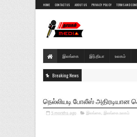
HOME
CONTACT US
ABOUT US
PRIVACY POLICY
TERMS AND CON
இலங்கை
இந்தியா
உலகம்
Breaking News
நெல்லியடி போலீஸ் அதிரடியான ச
5 months ago
இலங்கை
,
இலங்கை.உலகம்