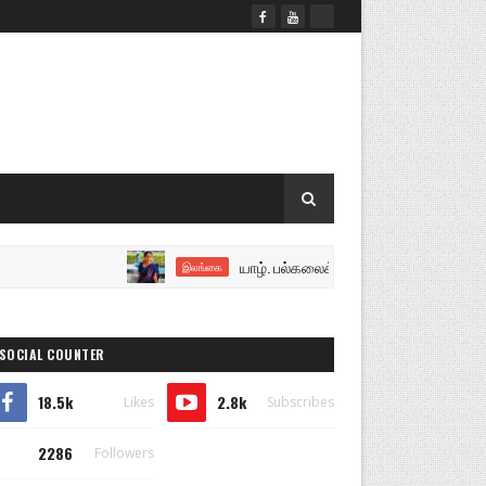
யாழ். பல்கலைக்கழக இசைத்துறை மாணவி நி
இலங்கை
SOCIAL COUNTER
18.5k
2.8k
Likes
Subscribes
2286
Followers