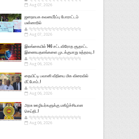
Aug 07, 2026
ஜனநாயக கவனயீர்ப்பு போராட்டம்
மன்னாரில்
🐅🐅🐅🐅🐅🐅🐆🐆🐆🐆🐆🐆🐆🐆
Aug 07, 2026
இலங்கையில் 146 சட்டவிரோத சூதாட்ட
இணையதளங்களை முடக்குமாறு உத்தரவு..!
🐅🐅🐅🐅🐅🐅🐆🐆🐆🐆🐆🐆🐆🐆
Aug 06, 2026
தையிட்டி பவானி வீதியை மிக விரைவில்
மீட்போம்..!
🐅🐅🐅🐅🐅🐅🐆🐆🐆🐆🐆🐆🐆🐆
Aug 06, 2026
அரசு ஊழியர்களுக்கு மகிழ்ச்சியான
செய்தி..!
🐅🐅🐅🐅🐅🐅🐆🐆🐆🐆🐆🐆🐆🐆
Aug 06, 2026