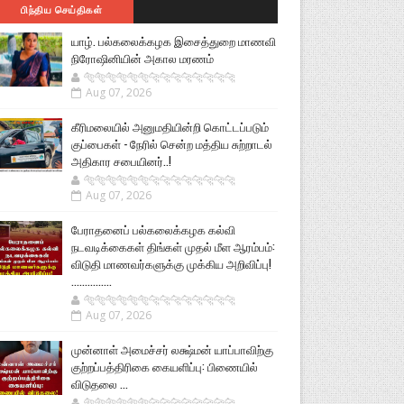
பிந்திய செய்திகள்
யாழ். பல்கலைக்கழக இசைத்துறை மாணவி
நிரோஷினியின் அகால மரணம்
🐅🐅🐅🐅🐅🐅🐆🐆🐆🐆🐆🐆🐆🐆
Aug 07, 2026
கீரிமலையில் அனுமதியின்றி கொட்டப்படும்
குப்பைகள் - நேரில் சென்ற மத்திய சுற்றாடல்
அதிகார சபையினர்..!
🐅🐅🐅🐅🐅🐅🐆🐆🐆🐆🐆🐆🐆🐆
Aug 07, 2026
பேராதனைப் பல்கலைக்கழக கல்வி
நடவடிக்கைகள் திங்கள் முதல் மீள ஆரம்பம்:
விடுதி மாணவர்களுக்கு முக்கிய அறிவிப்பு!
...............
🐅🐅🐅🐅🐅🐅🐆🐆🐆🐆🐆🐆🐆🐆
Aug 07, 2026
முன்னாள் அமைச்சர் லக்ஷ்மன் யாப்பாவிற்கு
குற்றப்பத்திரிகை கையளிப்பு: பிணையில்
விடுதலை ...
🐅🐅🐅🐅🐅🐅🐆🐆🐆🐆🐆🐆🐆🐆