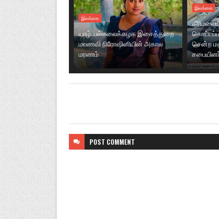
இலங்கை
இலங்கை
கீரிமலைய
யாழ். பல்கலைக்கழக இசைத்துறை
கொட்டப்பட
மாணவி நிரோஷினியின் அகால
சென்ற மத
மரணம்
சபையினர்
POST
COMMENT