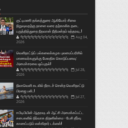
்
குட்டிமணி தங்கத்துரை ஆகியோர் சிலை
நிறுவுவதற்கு நாளை வரை தற்காலிக தடை
பருத்தித்துறை நீதவான் நீதிமன்றம் உத்தரவு..!
🐅🐅🐅🐅🐅🐅🐆🐆🐆🐆🐆🐆🐆🐆
Aug 04,
2026
வெளிநாட்டுப் பல்கலைக்கழக புலமைப்பரிசில்
மாணவர்களுக்கு மேலதிக கொடுப்பனவு:
அமைச்சரவை ஒப்புதல்!
🐅🐅🐅🐅🐅🐅🐆🐆🐆🐆🐆🐆🐆🐆
Jul 28,
2026
நிலாவெளி கடலில் நீராடச் சென்ற வௌிநாட்டு
பிரஜை பலி..!
🐅🐅🐅🐅🐅🐅🐆🐆🐆🐆🐆🐆🐆🐆
Jul 27,
2026
ஈபிடிபியின் ஆதரவுடன் ஆட்சி அமைக்கப்பட்ட
சபைகளில் நிர்வாக திறனின்மை - பேசி தீர்வு
காணப்படும் என்கிறார் டக்ளஸ்!