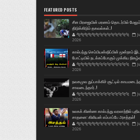
FEATURED POSTS
சீன பிரஜையின் மரணம் தொடர்பில் மேலும
திடுக்கிடும் தகவல்கள்..!
🐅🐅🐅🐅🐅🐅🐆🐆🐆🐆🐆🐆🐆🐆
Ju
2026
கால்பந்து செம்பியன்ஷிப்பின் மூன்றாம் இ
போட்டியில் நடக்கப்போகும் முக்கிய நிகழ்
🐅🐅🐅🐅🐅🐅🐆🐆🐆🐆🐆🐆🐆🐆
Ju
2026
நவகமுவ துப்பாக்கிச் சூட்டில் காயமடைந்
சாவடைந்தார்..!
🐅🐅🐅🐅🐅🐅🐆🐆🐆🐆🐆🐆🐆🐆
Ju
2026
உலகக் கிண்ண கால்பந்து வரலாற்றில் புதி
சாதனை: கிலியன் எம்பாப்பே அசத்தல்!
🐅🐅🐅🐅🐅🐅🐆🐆🐆🐆🐆🐆🐆🐆
Ju
2026