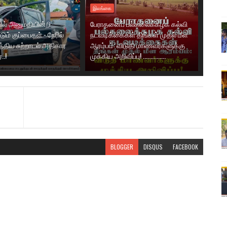
இலங்கை
ில் அனுமதியின்றி
பேராதனைப் பல்கலைக்கழக கல்வி
ும் குப்பைகள் - நேரில்
நடவடிக்கைகள் திங்கள் முதல் மீள
்திய சுற்றாடல் அதிகார
ஆரம்பம்: விடுதி மாணவர்களுக்கு
..!
முக்கிய அறிவிப்பு! ...............
BLOGGER
DISQUS
FACEBOOK