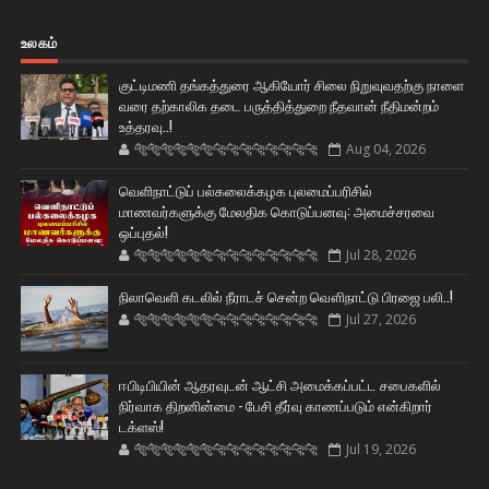
உலகம்
குட்டிமணி தங்கத்துரை ஆகியோர் சிலை நிறுவுவதற்கு நாளை
வரை தற்காலிக தடை பருத்தித்துறை நீதவான் நீதிமன்றம்
உத்தரவு..!
🐅🐅🐅🐅🐅🐅🐆🐆🐆🐆🐆🐆🐆🐆
Aug 04, 2026
வெளிநாட்டுப் பல்கலைக்கழக புலமைப்பரிசில்
மாணவர்களுக்கு மேலதிக கொடுப்பனவு: அமைச்சரவை
ஒப்புதல்!
🐅🐅🐅🐅🐅🐅🐆🐆🐆🐆🐆🐆🐆🐆
Jul 28, 2026
நிலாவெளி கடலில் நீராடச் சென்ற வௌிநாட்டு பிரஜை பலி..!
🐅🐅🐅🐅🐅🐅🐆🐆🐆🐆🐆🐆🐆🐆
Jul 27, 2026
ஈபிடிபியின் ஆதரவுடன் ஆட்சி அமைக்கப்பட்ட சபைகளில்
நிர்வாக திறனின்மை - பேசி தீர்வு காணப்படும் என்கிறார்
டக்ளஸ்!
🐅🐅🐅🐅🐅🐅🐆🐆🐆🐆🐆🐆🐆🐆
Jul 19, 2026