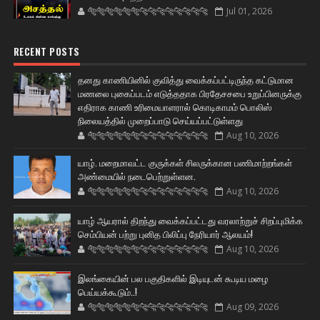
🐅🐅🐅🐅🐅🐅🐆🐆🐆🐆🐆🐆🐆🐆
Jul 01, 2026
RECENT POSTS
தனது காணியினில் குவித்து வைக்கப்பட்டிருந்த கட்டுமான
மணலை புகைப்படம் எடுத்ததாக பிரதேசசபை உறுப்பினருக்கு
எதிராக காணி உரிமையாளரால் கொடிகாமம் பொலிஸ்
நிலையத்தில் முறைப்பாடு செய்யப்பட்டுள்ளது
🐅🐅🐅🐅🐅🐅🐆🐆🐆🐆🐆🐆🐆🐆
Aug 10, 2026
யாழ். மறைமாவட்ட குருக்கள் சிலருக்கான பணிமாற்றங்கள்
அண்மையில் நடைபெற்றுள்ளன.
🐅🐅🐅🐅🐅🐅🐆🐆🐆🐆🐆🐆🐆🐆
Aug 10, 2026
யாழ் ஆயரால் திறந்து வைக்கப்பட்டது வரலாற்றுச் சிறப்புமிக்க
செம்பியன் பற்று புனித பிலிப்பு நேரியார் ஆலயம்!
🐅🐅🐅🐅🐅🐅🐆🐆🐆🐆🐆🐆🐆🐆
Aug 10, 2026
இலங்கையின் பல பகுதிகளில் இடியுடன் கூடிய மழை
பெய்யக்கூடும்..!
🐅🐅🐅🐅🐅🐅🐆🐆🐆🐆🐆🐆🐆🐆
Aug 09, 2026