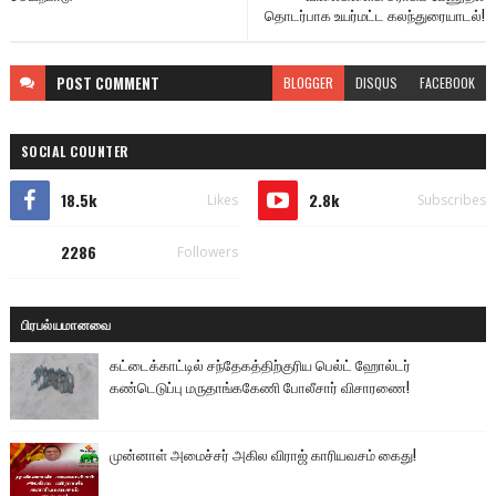
தொடர்பாக உயர்மட்ட கலந்துரையாடல்!
POST
COMMENT
BLOGGER
DISQUS
FACEBOOK
SOCIAL COUNTER
18.5k
2.8k
Likes
Subscribes
2286
Followers
பிரபல்யமானவை
கட்டைக்காட்டில் சந்தேகத்திற்குரிய பெல்ட் ஹோல்டர்
கண்டெடுப்பு மருதாங்ககேணி போலீசார் விசாரணை!
முன்னாள் அமைச்சர் அகில விராஜ் காரியவசம் கைது!