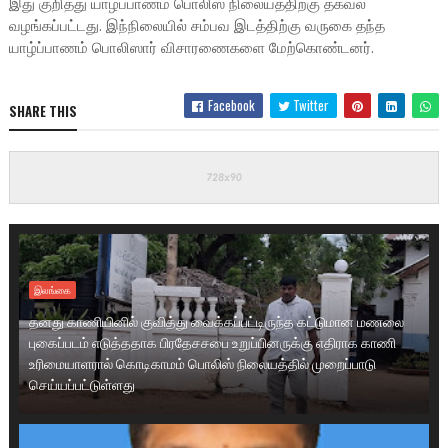
இது குறித்து யாழ்ப்பாணம் பொலிஸ் நிலையத்திற்கு தகவல்
வழங்கப்பட்டது. இந்நிலையில் சம்பவ இடத்திற்கு வருகை தந்த
யாழ்ப்பாணம் பொலிஸார் விசாரணைகளை மேற்கொண்டனர்.
Facebook
Twitter
SHARE THIS
இலங்கை
தனது காணியினில் குவித்து வைக்கப்பட்டிருந்த கட்டுமான மணலை
புகைப்படம் எடுத்ததாக பிரதேசசபை உறுப்பினருக்கு எதிராக காணி
உரிமையாளரால் கொடிகாமம் பொலிஸ் நிலையத்தில் முறைப்பாடு
செய்யப்பட்டுள்ளது