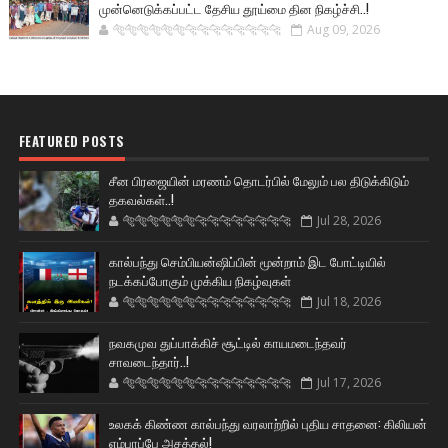
முன்னெடுக்கப்பட்ட தேசிய தூய்மை தின நிகழ்ச்சி..!
🐅🐅🐅🐅🐅🐅🐆🐆🐆🐆🐆🐆🐆🐆
Aug 09, 2026
FEATURED POSTS
சீன பிரஜையின் மரணம் தொடர்பில் மேலும் பல திடுக்கிடும்
தகவல்கள்..!
🐅🐅🐅🐅🐅🐅🐆🐆🐆🐆🐆🐆🐆🐆
Jul 28, 2026
கால்பந்து செம்பியன்ஷிப்பின் மூன்றாம் இட போட்டியில்
நடக்கப்போகும் முக்கிய நிகழ்வுகள்
🐅🐅🐅🐅🐅🐅🐆🐆🐆🐆🐆🐆🐆🐆
Jul 18, 2026
நவகமுவ துப்பாக்கிச் சூட்டில் காயமடைந்தவர்
சாவடைந்தார்..!
🐅🐅🐅🐅🐅🐅🐆🐆🐆🐆🐆🐆🐆🐆
Jul 17, 2026
உலகக் கிண்ண கால்பந்து வரலாற்றில் புதிய சாதனை: கிலியன்
எம்பாப்பே அசத்தல்!