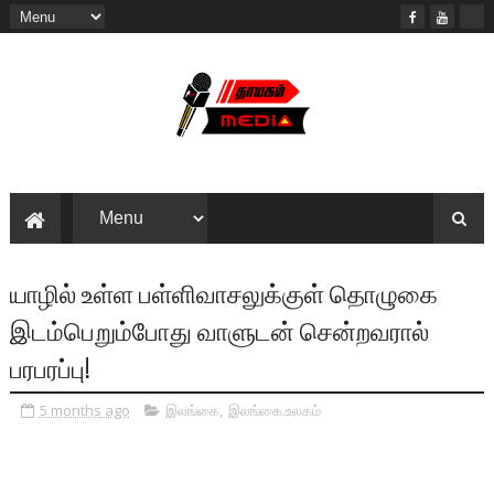
யாழில் உள்ள பள்ளிவாசலுக்குள் தொழுகை
இடம்பெறும்போது வாளுடன் சென்றவரால்
பரபரப்பு!
5 months ago
இலங்கை
,
இலங்கை.உலகம்