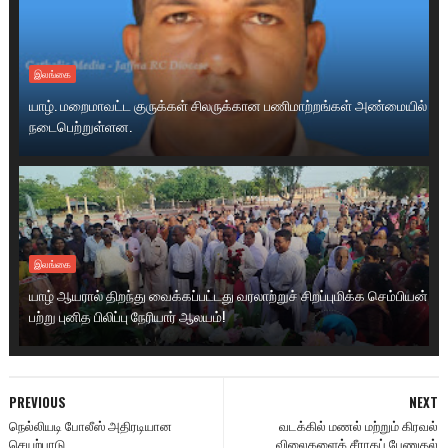
இலங்கை
யாழ். மறைமாவட்ட குருக்கள் சிலருக்கான பணிமாற்றங்கள் அண்மையில்
நடைபெற்றுள்ளன.
இலங்கை
யாழ் ஆயரால் திறந்து வைக்கப்பட்டது வரலாற்றுச் சிறப்புமிக்க செம்பியன்
பற்று புனித பிலிப்பு நேரியார் ஆலயம்!
PREVIOUS
NEXT
நெல்லியடி போலீஸ் அதிரடியான
வடக்கில் மணல் மற்றும் கிரவல்
செயற்பாடு
விலைகளைக் சீராகப் பேணுதல்