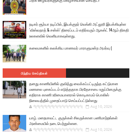
அரசு ஊழியர்களுக்கு மகிழ்ச்சியான செய்தி..!
நடிகர் சூர்யா நடிப்பில், இயக்குநர் வெங்கி அட்லூரி இயக்கியுள்ள
‘விஸ்வநாத் & சன்ஸ்’ திரைப்படம் எதிர்வரும் ஆகஸ்ட் 14ஆம் திகதி
உலகளவில் வெளியாகவுள்ளது.
கலைமகளில் கலக்கிய மாணவர் பாராளுமன்ற அமர்வு (
பிந்திய செய்திகள்
தனது காணியினில் குவித்து வைக்கப்பட்டிருந்த கட்டுமான
மணலை புகைப்படம் எடுத்ததாக பிரதேசசபை உறுப்பினருக்கு
எதிராக காணி உரிமையாளரால் கொடிகாமம் பொலிஸ்
நிலையத்தில் முறைப்பாடு செய்யப்பட்டுள்ளது
🐅🐅🐅🐅🐅🐅🐆🐆🐆🐆🐆🐆🐆🐆
Aug 10, 2026
யாழ். மறைமாவட்ட குருக்கள் சிலருக்கான பணிமாற்றங்கள்
அண்மையில் நடைபெற்றுள்ளன.
🐅🐅🐅🐅🐅🐅🐆🐆🐆🐆🐆🐆🐆🐆
Aug 10, 2026