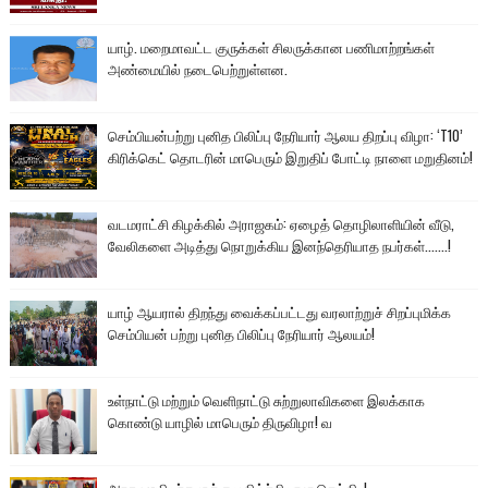
யாழ். மறைமாவட்ட குருக்கள் சிலருக்கான பணிமாற்றங்கள்
அண்மையில் நடைபெற்றுள்ளன.
செம்பியன்பற்று புனித பிலிப்பு நேரியார் ஆலய திறப்பு விழா: ‘T10’
கிரிக்கெட் தொடரின் மாபெரும் இறுதிப் போட்டி நாளை மறுதினம்!
வடமராட்சி கிழக்கில் அராஜகம்: ஏழைத் தொழிலாளியின் வீடு,
வேலிகளை அடித்து நொறுக்கிய இனந்தெரியாத நபர்கள்.......!
யாழ் ஆயரால் திறந்து வைக்கப்பட்டது வரலாற்றுச் சிறப்புமிக்க
செம்பியன் பற்று புனித பிலிப்பு நேரியார் ஆலயம்!
உள்நாட்டு மற்றும் வெளிநாட்டு சுற்றுலாவிகளை இலக்காக
கொண்டு யாழில் மாபெரும் திருவிழா! வ