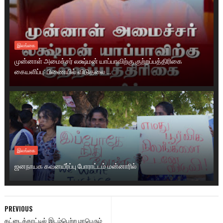
இலங்கை
முன்னாள் அமைச்சர் லக்ஷ்மன் யாப்பாவிற்கு குற்றப்பத்திரிகை
கையளிப்பு: பிணையில் விடுதலை ...
இலங்கை
ஜனநாயக கவனயீர்ப்பு போராட்டம் மன்னாரில்
PREVIOUS
கட்டைக்காட்டில் இடம்பெற்ற மாபெரும்