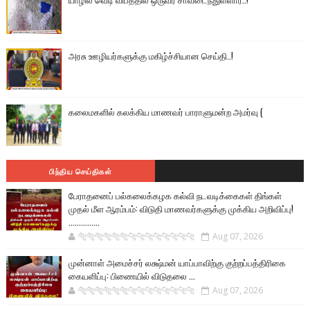
அரசு ஊழியர்களுக்கு மகிழ்ச்சியான செய்தி..!
கலைமகளில் கலக்கிய மாணவர் பாராளுமன்ற அமர்வு (
பிந்திய செய்திகள்
பேராதனைப் பல்கலைக்கழக கல்வி நடவடிக்கைகள் திங்கள்
முதல் மீள ஆரம்பம்: விடுதி மாணவர்களுக்கு முக்கிய அறிவிப்பு!
...............
🐅🐅🐅🐅🐅🐅🐆🐆🐆🐆🐆🐆🐆🐆
Aug 07, 2026
முன்னாள் அமைச்சர் லக்ஷ்மன் யாப்பாவிற்கு குற்றப்பத்திரிகை
கையளிப்பு: பிணையில் விடுதலை ...
🐅🐅🐅🐅🐅🐅🐆🐆🐆🐆🐆🐆🐆🐆
Aug 07, 2026