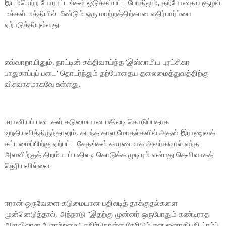
இடம்பெற்ற போராட்டங்கள் ஒடுக்கப்பட்ட போதிலும், தற்போதைய சூழல்
மக்கள் மத்தியில் மீண்டும் ஒரு மாற்றத்திற்கான எதிர்பார்ப்பை
ஏற்படுத்தியுள்ளது.
எவ்வாறாயினும், நாட்டின் சக்திவாய்ந்த 'இஸ்லாமிய புரட்சிகர
பாதுகாப்புப் படை' தொடர்ந்தும் தற்போதைய தலைமைத்துவத்திற்கு
விசுவாசமாகவே உள்ளது.
ஈரானியப் படைகள் கடுமையான பதிலடி கொடுப்பதாக
உறுதியளித்திருந்தாலும், கடந்த கால மோதல்களில் அதன் இராணுவக்
கட்டமைப்பிற்கு ஏற்பட்ட சேதங்கள் காரணமாக அவர்களால் எந்த
அளவிற்குத் திறம்படப் பதிலடி கொடுக்க முடியும் என்பது தெளிவாகத்
தெரியவில்லை.
ஈரான் ஒருவேளை கடுமையான பதிலடித் தாக்குதல்களை
முன்னெடுத்தால், அந்நாடு "இதற்கு முன்னர் ஒருபோதும் கண்டிராத
அளவிலான பேராற்றலை" எதிர்கொள்ள நேரிடும் என ஜனாதிபதி ட்ரம்ப்