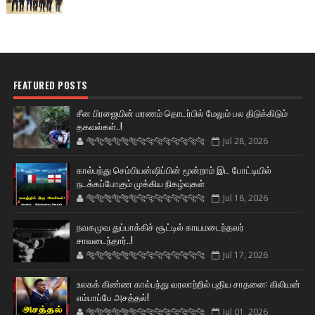
FEATURED POSTS
சீன பிரஜையின் மரணம் தொடர்பில் மேலும் பல திடுக்கிடும்
தகவல்கள்..!
🐅🐅🐅🐅🐅🐅🐆🐆🐆🐆🐆🐆🐆🐆
Jul 28, 2026
கால்பந்து செம்பியன்ஷிப்பின் மூன்றாம் இட போட்டியில்
நடக்கப்போகும் முக்கிய நிகழ்வுகள்
🐅🐅🐅🐅🐅🐅🐆🐆🐆🐆🐆🐆🐆🐆
Jul 18, 2026
நவகமுவ துப்பாக்கிச் சூட்டில் காயமடைந்தவர்
சாவடைந்தார்..!
🐅🐅🐅🐅🐅🐅🐆🐆🐆🐆🐆🐆🐆🐆
Jul 17, 2026
உலகக் கிண்ண கால்பந்து வரலாற்றில் புதிய சாதனை: கிலியன்
எம்பாப்பே அசத்தல்!
🐅🐅🐅🐅🐅🐅🐆🐆🐆🐆🐆🐆🐆🐆
Jul 01, 2026