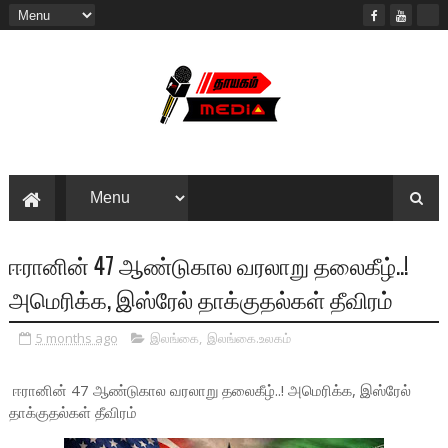
ஈரானின் 47 ஆண்டுகால வரலாறு தலைகீழ்..!
அமெரிக்க, இஸ்ரேல் தாக்குதல்கள் தீவிரம்
5 months ago
இலங்கை
,
இலங்கை.உலகம்
ஈரானின் 47 ஆண்டுகால வரலாறு தலைகீழ்..! அமெரிக்க, இஸ்ரேல்
தாக்குதல்கள் தீவிரம்