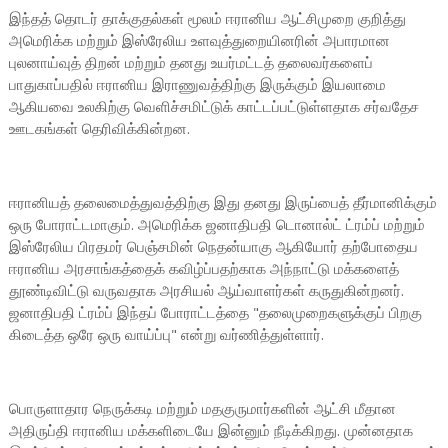
இந்தத் தொடர் தாக்குதல்கள் மூலம் ஈரானிய ஆட்சிமுறை குறித்து
அமெரிக்க மற்றும் இஸ்ரேலிய உளவுத்துறையினரின் அபாரமான
புலனாய்வுத் திறன் மற்றும் தனது உயர்மட்டத் தலைவர்களைப்
பாதுகாப்பதில் ஈரானிய இராணுவத்திற்கு இருக்கும் இயலாமை
ஆகியவை உலகிற்கு வெளிச்சமிட்டுக் காட்டப்பட்டுள்ளதாக சர்வதேச
ஊடகங்கள் தெரிவிக்கின்றன.
ஈரானியத் தலைமைத்துவத்திற்கு இது தனது இருப்பைத் தீர்மானிக்கும்
ஒரு போராட்டமாகும். அமெரிக்க ஜனாதிபதி டொனால்ட் ட்ரம்ப் மற்றும்
இஸ்ரேலிய பிரதமர் பெஞ்சமின் நெதன்யாகு ஆகியோர் தற்போதைய
ஈரானிய அரசாங்கத்தைக் கவிழ்ப்பதற்காக அந்நாட்டு மக்களைத்
தூண்டிவிட்டு வருவதாக அரசியல் ஆய்வாளர்கள் கருதுகின்றனர்.
ஜனாதிபதி ட்ரம்ப் இந்தப் போராட்டத்தை "தலைமுறைகளுக்குப் பிறகு
கிடைத்த ஒரே ஒரு வாய்ப்பு" என்று வர்ணித்துள்ளார்.
பொருளாதார நெருக்கடி மற்றும் மதகுருமார்களின் ஆட்சி மீதான
அதிருப்தி ஈரானிய மக்களிடையே இன்னும் நீடிக்கிறது. முன்னதாக