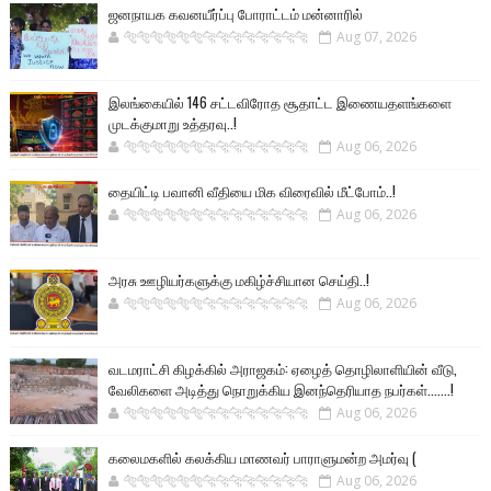
ஜனநாயக கவனயீர்ப்பு போராட்டம் மன்னாரில்
🐅🐅🐅🐅🐅🐅🐆🐆🐆🐆🐆🐆🐆🐆
Aug 07, 2026
இலங்கையில் 146 சட்டவிரோத சூதாட்ட இணையதளங்களை
முடக்குமாறு உத்தரவு..!
🐅🐅🐅🐅🐅🐅🐆🐆🐆🐆🐆🐆🐆🐆
Aug 06, 2026
தையிட்டி பவானி வீதியை மிக விரைவில் மீட்போம்..!
🐅🐅🐅🐅🐅🐅🐆🐆🐆🐆🐆🐆🐆🐆
Aug 06, 2026
அரசு ஊழியர்களுக்கு மகிழ்ச்சியான செய்தி..!
🐅🐅🐅🐅🐅🐅🐆🐆🐆🐆🐆🐆🐆🐆
Aug 06, 2026
வடமராட்சி கிழக்கில் அராஜகம்: ஏழைத் தொழிலாளியின் வீடு,
வேலிகளை அடித்து நொறுக்கிய இனந்தெரியாத நபர்கள்.......!
🐅🐅🐅🐅🐅🐅🐆🐆🐆🐆🐆🐆🐆🐆
Aug 06, 2026
கலைமகளில் கலக்கிய மாணவர் பாராளுமன்ற அமர்வு (
🐅🐅🐅🐅🐅🐅🐆🐆🐆🐆🐆🐆🐆🐆
Aug 06, 2026