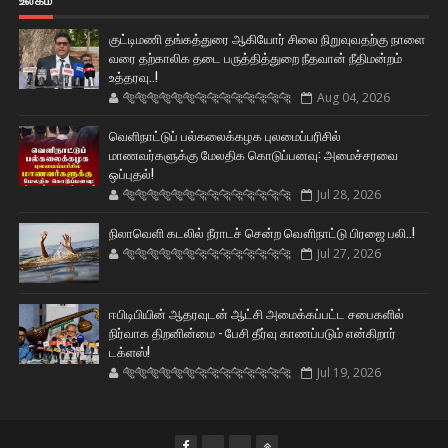
குட்டிமணி தங்கத்துரை ஆகியோர் சிலை நிறுவுவதற்கு நாளை
வரை தற்காலிக தடை பருத்தித்துறை நீதவான் நீதிமன்றம்
உத்தரவு..!
🐅🐅🐅🐅🐅🐅🐆🐆🐆🐆🐆🐆🐆🐆
Aug 04, 2026
வெளிநாட்டுப் பல்கலைக்கழக புலமைப்பரிசில்
மாணவர்களுக்கு மேலதிக கொடுப்பனவு: அமைச்சரவை
ஒப்புதல்!
🐅🐅🐅🐅🐅🐅🐆🐆🐆🐆🐆🐆🐆🐆
Jul 28, 2026
நிலாவெளி கடலில் நீராடச் சென்ற வௌிநாட்டு பிரஜை பலி..!
🐅🐅🐅🐅🐅🐅🐆🐆🐆🐆🐆🐆🐆🐆
Jul 27, 2026
ஈபிடிபியின் ஆதரவுடன் ஆட்சி அமைக்கப்பட்ட சபைகளில்
நிர்வாக திறனின்மை - பேசி தீர்வு காணப்படும் என்கிறார்
டக்ளஸ்!
🐅🐅🐅🐅🐅🐅🐆🐆🐆🐆🐆🐆🐆🐆
Jul 19, 2026