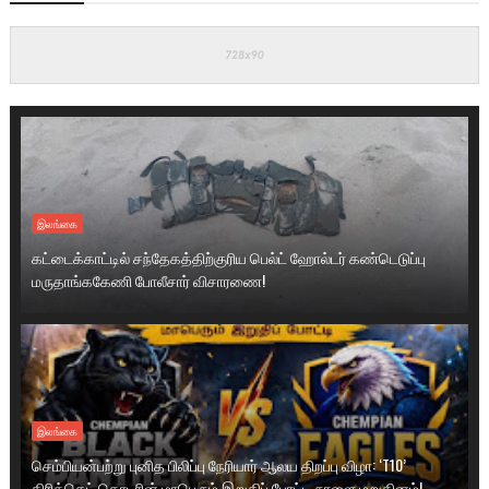
இலங்கை
கட்டைக்காட்டில் சந்தேகத்திற்குரிய பெல்ட் ஹோல்டர் கண்டெடுப்பு
மருதாங்ககேணி போலீசார் விசாரணை!
இலங்கை
செம்பியன்பற்று புனித பிலிப்பு நேரியார் ஆலய திறப்பு விழா: ‘T10’
கிரிக்கெட் தொடரின் மாபெரும் இறுதிப் போட்டி நாளை மறுதினம்!