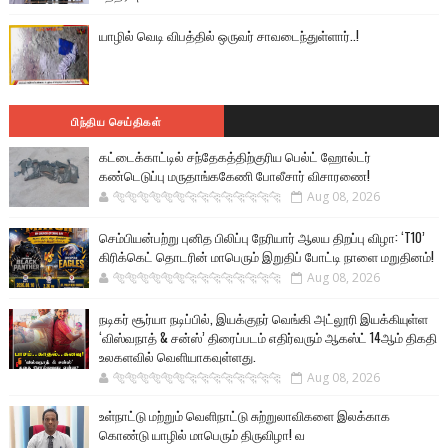
யாழில் வெடி விபத்தில் ஒருவர் சாவடைந்துள்ளார்..!
பிந்திய செய்திகள்
கட்டைக்காட்டில் சந்தேகத்திற்குரிய பெல்ட் ஹோல்டர்
கண்டெடுப்பு மருதாங்ககேணி போலீசார் விசாரணை!
🐅🐅🐅🐅🐅🐅🐆🐆🐆🐆🐆🐆🐆🐆
Aug 08, 2026
செம்பியன்பற்று புனித பிலிப்பு நேரியார் ஆலய திறப்பு விழா: ‘T10’
கிரிக்கெட் தொடரின் மாபெரும் இறுதிப் போட்டி நாளை மறுதினம்!
🐅🐅🐅🐅🐅🐅🐆🐆🐆🐆🐆🐆🐆🐆
Aug 08, 2026
நடிகர் சூர்யா நடிப்பில், இயக்குநர் வெங்கி அட்லூரி இயக்கியுள்ள
‘விஸ்வநாத் & சன்ஸ்’ திரைப்படம் எதிர்வரும் ஆகஸ்ட் 14ஆம் திகதி
உலகளவில் வெளியாகவுள்ளது.
🐅🐅🐅🐅🐅🐅🐆🐆🐆🐆🐆🐆🐆🐆
Aug 08, 2026
உள்நாட்டு மற்றும் வெளிநாட்டு சுற்றுலாவிகளை இலக்காக
கொண்டு யாழில் மாபெரும் திருவிழா! வ