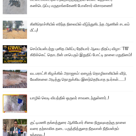
கண்டெடுப்பு மருதாங்ககேணி போலீசார் விசாரணை!
கிளிநொச்சியில் எரிந்த நிலையில் வீழ்ந்துகிடந்த ஆணின் சடலம்
மீட்பு!
செம்பியன்பற்று புனித பிலிப்பு நேரியார் ஆலய திறப்பு விழா: ‘T10’
கிரிக்கெட் தொடரின் மாபெரும் இறுதிப் போட்டி நாளை மறுதினம்!
வடமராட்சி கிழக்கில் அராஜகம்: ஏழைத் தொழிலாளியின் வீடு,
வேலிகளை அடித்து நொறுக்கிய இனந்தெரியாத நபர்கள்.......!
யாழில் வெடி விபத்தில் ஒருவர் சாவடைந்துள்ளார்..!
குட்டிமணி தங்கத்துரை ஆகியோர் சிலை நிறுவுவதற்கு நாளை
வரை தற்காலிக தடை பருத்தித்துறை நீதவான் நீதிமன்றம்
உத்தரவு..!