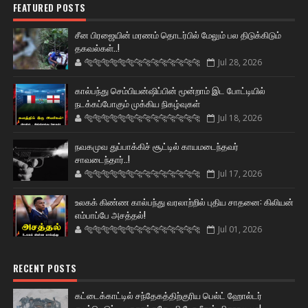
FEATURED POSTS
சீன பிரஜையின் மரணம் தொடர்பில் மேலும் பல திடுக்கிடும்
தகவல்கள்..!
🐅🐅🐅🐅🐅🐅🐆🐆🐆🐆🐆🐆🐆🐆
Jul 28, 2026
கால்பந்து செம்பியன்ஷிப்பின் மூன்றாம் இட போட்டியில்
நடக்கப்போகும் முக்கிய நிகழ்வுகள்
🐅🐅🐅🐅🐅🐅🐆🐆🐆🐆🐆🐆🐆🐆
Jul 18, 2026
நவகமுவ துப்பாக்கிச் சூட்டில் காயமடைந்தவர்
சாவடைந்தார்..!
🐅🐅🐅🐅🐅🐅🐆🐆🐆🐆🐆🐆🐆🐆
Jul 17, 2026
உலகக் கிண்ண கால்பந்து வரலாற்றில் புதிய சாதனை: கிலியன்
எம்பாப்பே அசத்தல்!
🐅🐅🐅🐅🐅🐅🐆🐆🐆🐆🐆🐆🐆🐆
Jul 01, 2026
RECENT POSTS
கட்டைக்காட்டில் சந்தேகத்திற்குரிய பெல்ட் ஹோல்டர்