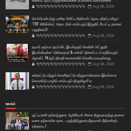
கண்டெடுப்பு மருதாங்ககேணி போலீசார் விசாரணை!
🐅🐅🐅🐅🐅🐅🐆🐆🐆🐆🐆🐆🐆🐆
Aug 08, 2026
செம்பியன்பற்று புனித பிலிப்பு நேரியார் ஆலய திறப்பு விழா:
‘T10’ கிரிக்கெட் தொடரின் மாபெரும் இறுதிப் போட்டி நாளை
மறுதினம்!
🐅🐅🐅🐅🐅🐅🐆🐆🐆🐆🐆🐆🐆🐆
Aug 08, 2026
நடிகர் சூர்யா நடிப்பில், இயக்குநர் வெங்கி அட்லூரி
இயக்கியுள்ள ‘விஸ்வநாத் & சன்ஸ்’ திரைப்படம் எதிர்வரும்
ஆகஸ்ட் 14ஆம் திகதி உலகளவில் வெளியாகவுள்ளது.
🐅🐅🐅🐅🐅🐅🐆🐆🐆🐆🐆🐆🐆🐆
Aug 08, 2026
உள்நாட்டு மற்றும் வெளிநாட்டு சுற்றுலாவிகளை இலக்காக
கொண்டு யாழில் மாபெரும் திருவிழா! வ
🐅🐅🐅🐅🐅🐅🐆🐆🐆🐆🐆🐆🐆🐆
Aug 08, 2026
உலகம்
குட்டிமணி தங்கத்துரை ஆகியோர் சிலை நிறுவுவதற்கு நாளை
வரை தற்காலிக தடை பருத்தித்துறை நீதவான் நீதிமன்றம்
உத்தரவு..!