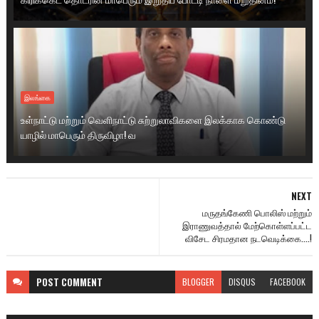
இலங்கை
உள்நாட்டு மற்றும் வெளிநாட்டு சுற்றுலாவிகளை இலக்காக கொண்டு
யாழில் மாபெரும் திருவிழா! வ
NEXT
மருதங்கேணி பொலிஸ் மற்றும்
இராணுவத்தால் மேற்கொள்ளப்பட்ட
விசேட சிரமதான நடவெடிக்கை....!
POST
COMMENT
BLOGGER
DISQUS
FACEBOOK