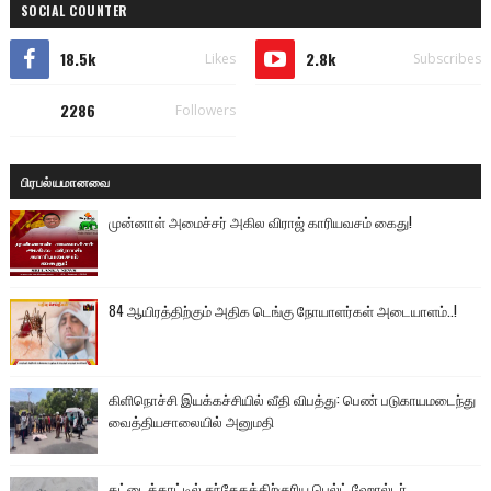
SOCIAL COUNTER
18.5k
2.8k
Likes
Subscribes
2286
Followers
பிரபல்யமானவை
முன்னாள் அமைச்சர் அகில விராஜ் காரியவசம் கைது!
84 ஆயிரத்திற்கும் அதிக டெங்கு நோயாளர்கள் அடையாளம்..!
கிளிநொச்சி இயக்கச்சியில் வீதி விபத்து: பெண் படுகாயமடைந்து
வைத்தியசாலையில் அனுமதி
கட்டைக்காட்டில் சந்தேகத்திற்குரிய பெல்ட் ஹோல்டர்