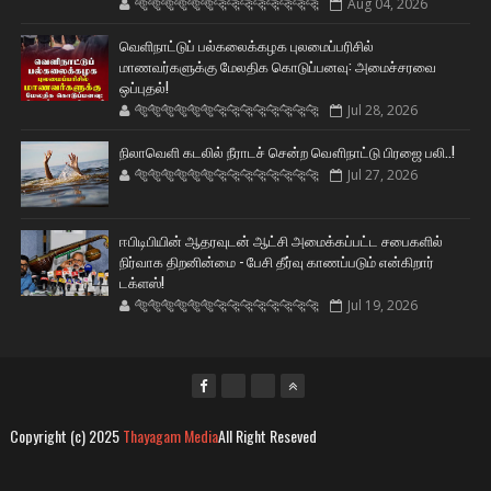
🐅🐅🐅🐅🐅🐅🐆🐆🐆🐆🐆🐆🐆🐆
Aug 04, 2026
வெளிநாட்டுப் பல்கலைக்கழக புலமைப்பரிசில்
மாணவர்களுக்கு மேலதிக கொடுப்பனவு: அமைச்சரவை
ஒப்புதல்!
🐅🐅🐅🐅🐅🐅🐆🐆🐆🐆🐆🐆🐆🐆
Jul 28, 2026
நிலாவெளி கடலில் நீராடச் சென்ற வௌிநாட்டு பிரஜை பலி..!
🐅🐅🐅🐅🐅🐅🐆🐆🐆🐆🐆🐆🐆🐆
Jul 27, 2026
ஈபிடிபியின் ஆதரவுடன் ஆட்சி அமைக்கப்பட்ட சபைகளில்
நிர்வாக திறனின்மை - பேசி தீர்வு காணப்படும் என்கிறார்
டக்ளஸ்!
🐅🐅🐅🐅🐅🐅🐆🐆🐆🐆🐆🐆🐆🐆
Jul 19, 2026
Copyright (c) 2025
Thayagam Media
All Right Reseved