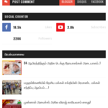
POST
COMMENT
BLOGGER
DISQUS
FACEBOOK
SOCIAL COUNTER
18.5k
2.8k
Likes
Subscribes
2286
Followers
பிரபல்யமானவை
84 ஆயிரத்திற்கும் அதிக டெங்கு நோயாளர்கள் அடையாளம்..!
மருதங்கேணியில் தேசிய மக்கள் சக்தியின் பிரமாண்ட மக்கள்
சந்திப்பு ஆரம்பம்.....!
முன்னாள் அமைச்சர் அகில விராஜ் காரியவசம் கைது!