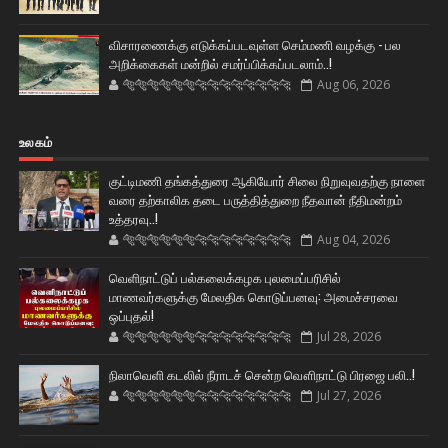
விசாரணைக்கு எடுக்கப்படவுள்ள செம்மணி வழக்கு - பல
அறிக்கைகள் மன்றில் சமர்ப்பிக்கப்படலாம்..!
🐅🐅🐅🐅🐅🐅🐆🐆🐆🐆🐆🐆🐆🐆
Aug 06, 2026
உலகம்
குட்டிமணி தங்கத்துரை ஆகியோர் சிலை நிறுவுவதற்கு நாளை
வரை தற்காலிக தடை பருத்தித்துறை நீதவான் நீதிமன்றம்
உத்தரவு..!
🐅🐅🐅🐅🐅🐅🐆🐆🐆🐆🐆🐆🐆🐆
Aug 04, 2026
வெளிநாட்டுப் பல்கலைக்கழக புலமைப்பரிசில்
மாணவர்களுக்கு மேலதிக கொடுப்பனவு: அமைச்சரவை
ஒப்புதல்!
🐅🐅🐅🐅🐅🐅🐆🐆🐆🐆🐆🐆🐆🐆
Jul 28, 2026
நிலாவெளி கடலில் நீராடச் சென்ற வௌிநாட்டு பிரஜை பலி..!
🐅🐅🐅🐅🐅🐅🐆🐆🐆🐆🐆🐆🐆🐆
Jul 27, 2026