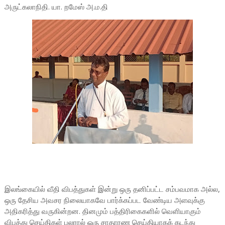
அருட்கலாநிதி. யா. றமேஸ் அ.ம.தி
இலங்கையில் வீதி விபத்துகள் இன்று ஒரு தனிப்பட்ட சம்பவமாக அல்ல,
ஒரு தேசிய அவசர நிலையாகவே பார்க்கப்பட வேண்டிய அளவுக்கு
அதிகரித்து வருகின்றன. தினமும் பத்திரிகைகளில் வெளியாகும்
விபத்து செய்திகள் பலரால் ஒரு சாதாரண செய்தியாகக் கடந்து