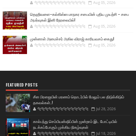
🐅🐅🐅🐅🐅🐅🐆🐆🐆🐆🐆🐆🐆🐆
Aug 05, 2026
தெஹிவளை–கல்கிஸ்ஸ மாநகர சபையின் புதிய முயற்சி – சபை
அமர்வுகள் இனி நேரலையில்!
🐅🐅🐅🐅🐅🐅🐆🐆🐆🐆🐆🐆🐆🐆
Aug 05, 2026
முன்னாள் அமைச்சர் அகில விராஜ் காரியவசம் கைது!
🐅🐅🐅🐅🐅🐅🐆🐆🐆🐆🐆🐆🐆🐆
Aug 05, 2026
FEATURED POSTS
சீன பிரஜையின் மரணம் தொடர்பில் மேலும் பல திடுக்கிடும்
தகவல்கள்..!
🐅🐅🐅🐅🐅🐅🐆🐆🐆🐆🐆🐆🐆🐆
Jul 28, 2026
கால்பந்து செம்பியன்ஷிப்பின் மூன்றாம் இட போட்டியில்
நடக்கப்போகும் முக்கிய நிகழ்வுகள்
🐅🐅🐅🐅🐅🐅🐆🐆🐆🐆🐆🐆🐆🐆
Jul 18, 2026