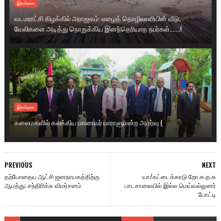
இலங்கை
வடமராட்சி கிழக்கில் அராஜகம்: ஏழைத் தொழிலாளியின் வீடு,
வேலிகளை அடித்து நொறுக்கிய இனந்தெரியாத நபர்கள்.......!
இலங்கை
கலைமகளில் கலக்கிய மாணவர் பாராளுமன்ற அமர்வு (
PREVIOUS
NEXT
தற்போதைய ஆட்சி ஜனநாயகத்திற்கு
யா/கட்டைக்காடு றோ.க.த.க
ஆபத்து; சந்திரிக்க விமர்சனம்
பாடசாலையில் இல்ல மெய்வல்லுனர்
போட்டி