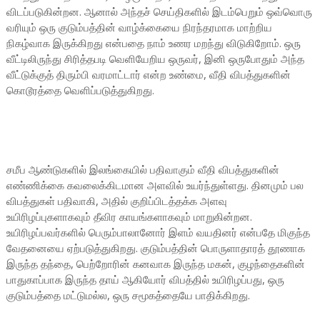
விடப்படுகின்றன. ஆனால் அந்தச் செய்திகளில் இடம்பெறும் ஒவ்வொரு
வரியும் ஒரு குடும்பத்தின் வாழ்க்கையை நிரந்தரமாக மாற்றிய
நிகழ்வாக இருக்கிறது என்பதை நாம் உணர மறந்து விடுகிறோம். ஒரு
வீட்டிலிருந்து சிரித்தபடி வெளியேறிய ஒருவர், இனி ஒருபோதும் அந்த
வீட்டுக்குத் திரும்பி வரமாட்டார் என்ற உண்மை, வீதி விபத்துகளின்
கொடூரத்தை வெளிப்படுத்துகிறது.
சமீப ஆண்டுகளில் இலங்கையில் பதிவாகும் வீதி விபத்துகளின்
எண்ணிக்கை கவலைக்கிடமான அளவில் உயர்ந்துள்ளது. தினமும் பல
விபத்துகள் பதிவாகி, அதில் குறிப்பிடத்தக்க அளவு
உயிரிழப்புகளாகவும் தீவிர காயங்களாகவும் மாறுகின்றன.
உயிரிழப்பவர்களில் பெரும்பாலானோர் இளம் வயதினர் என்பதே மிகுந்த
வேதனையை ஏற்படுத்துகிறது. குடும்பத்தின் பொருளாதாரத் தூணாக
இருந்த தந்தை, பெற்றோரின் கனவாக இருந்த மகன், குழந்தைகளின்
பாதுகாப்பாக இருந்த தாய் ஆகியோர் விபத்தில் உயிரிழப்பது, ஒரு
குடும்பத்தை மட்டுமல்ல, ஒரு சமூகத்தையே பாதிக்கிறது.