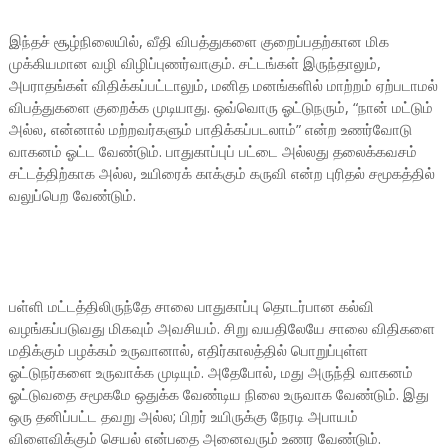
இந்தச் சூழ்நிலையில், வீதி விபத்துகளை குறைப்பதற்கான மிக
முக்கியமான வழி விழிப்புணர்வாகும். சட்டங்கள் இருந்தாலும்,
அபராதங்கள் விதிக்கப்பட்டாலும், மனித மனங்களில் மாற்றம் ஏற்படாமல்
விபத்துகளை குறைக்க முடியாது. ஒவ்வொரு ஓட்டுநரும், “நான் மட்டும்
அல்ல, என்னால் மற்றவர்களும் பாதிக்கப்படலாம்” என்ற உணர்வோடு
வாகனம் ஓட்ட வேண்டும். பாதுகாப்புப் பட்டை அல்லது தலைக்கவசம்
சட்டத்திற்காக அல்ல, உயிரைக் காக்கும் கருவி என்ற புரிதல் சமூகத்தில்
வலுப்பெற வேண்டும்.
பள்ளி மட்டத்திலிருந்தே சாலை பாதுகாப்பு தொடர்பான கல்வி
வழங்கப்படுவது மிகவும் அவசியம். சிறு வயதிலேயே சாலை விதிகளை
மதிக்கும் பழக்கம் உருவானால், எதிர்காலத்தில் பொறுப்புள்ள
ஓட்டுநர்களை உருவாக்க முடியும். அதேபோல், மது அருந்தி வாகனம்
ஓட்டுவதை சமூகமே ஒதுக்க வேண்டிய நிலை உருவாக வேண்டும். இது
ஒரு தனிப்பட்ட தவறு அல்ல; பிறர் உயிருக்கு நேரடி அபாயம்
விளைவிக்கும் செயல் என்பதை அனைவரும் உணர வேண்டும்.