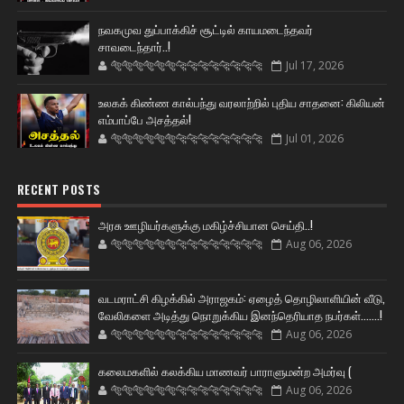
நவகமுவ துப்பாக்கிச் சூட்டில் காயமடைந்தவர்
சாவடைந்தார்..!
🐅🐅🐅🐅🐅🐅🐆🐆🐆🐆🐆🐆🐆🐆
Jul 17, 2026
உலகக் கிண்ண கால்பந்து வரலாற்றில் புதிய சாதனை: கிலியன்
எம்பாப்பே அசத்தல்!
🐅🐅🐅🐅🐅🐅🐆🐆🐆🐆🐆🐆🐆🐆
Jul 01, 2026
RECENT POSTS
அரசு ஊழியர்களுக்கு மகிழ்ச்சியான செய்தி..!
🐅🐅🐅🐅🐅🐅🐆🐆🐆🐆🐆🐆🐆🐆
Aug 06, 2026
வடமராட்சி கிழக்கில் அராஜகம்: ஏழைத் தொழிலாளியின் வீடு,
வேலிகளை அடித்து நொறுக்கிய இனந்தெரியாத நபர்கள்.......!
🐅🐅🐅🐅🐅🐅🐆🐆🐆🐆🐆🐆🐆🐆
Aug 06, 2026
கலைமகளில் கலக்கிய மாணவர் பாராளுமன்ற அமர்வு (
🐅🐅🐅🐅🐅🐅🐆🐆🐆🐆🐆🐆🐆🐆
Aug 06, 2026