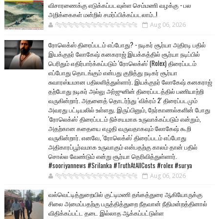
விசாரணைக்கு எடுக்கப்படவுள்ள செம்மணி வழக்கு - பல
அறிக்கைகள் மன்றில் சமர்ப்பிக்கப்படலாம்..!
🐅🐅🐅🐅🐅🐅🐆🐆🐆🐆🐆🐆🐆🐆
Aug 06, 2026
ரோலெக்ஸ் திரைப்படம் எப்போது? - நடிகர் சூர்யா அதிரடி பதில்
இயக்குநர் லோகேஷ் கனகராஜ் இயக்கத்தில் சூர்யா நடிப்பில்
பெரிதும் எதிர்பார்க்கப்படும் 'ரோலெக்ஸ்' (Rolex) திரைப்படம்
எப்போது தொடங்கும் என்பது குறித்து நடிகர் சூர்யா
சுவாரஸ்யமான பதிலளித்துள்ளார். இயக்குநர் லோகேஷ் கனகராஜ்
தற்போது நடிகர் அல்லு அர்ஜுனின் திரைப்படத்தில் பணியாற்றி
வருகின்றார். அதனைத் தொடர்ந்து 'விக்ரம் 2' திரைப்படமும்
அவரது பட்டியலில் உள்ளது. இருப்பினும், நேர்காணல்களின் போது
'ரோலெக்ஸ்' திரைப்படம் நிச்சயமாக உருவாக்கப்படும் என்றும்,
அதற்கான கதையை எழுதி வருவதாகவும் லோகேஷ் கூறி
வருகின்றார். எனவே, 'ரோலெக்ஸ்' திரைப்படம் எப்போது
அதிகாரப்பூர்வமாக உருவாகும் என்பதற்கு காலம் தான் பதில்
சொல்ல வேண்டும் என்று சூர்யா தெரிவித்துள்ளார்.
#sooriyannews #Srilanka #TruthAtAllCosts #rolex #surya
🐅🐅🐅🐅🐅🐅🐆🐆🐆🐆🐆🐆🐆🐆
Aug 06, 2026
வல்வெட்டித்துறையில் குட்டிமணி தங்கத்துரை ஆகியோருக்கு
சிலை அமைப்பதற்கு பருத்தித்துறை நீதவான் நீதிமன்றத்தினால்
விதிக்கப்பட்ட தடை இல்லாத ஆக்கப்பட்டுள்ள