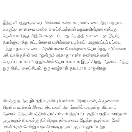
இந்த விபத்துகளுக்குப் பின்னால் உள்ள காரணங்களை ஆராய்ந்தால்,
பெரும்பாலானவை மனித அலட்சியத்தால் உருவாகின்றன என்பது
தெளிவாகிறது. அதிவேக ஓட்டம், மது அருந்தி வாகனம் ஓட்டுதல்,
போக்குவரத்து சட்டங்களை மதிக்காத பழக்கம், பாதுகாப்புப் பட்டை
மற்றும் தலைக்கவசம் அணியாமை போன்றவை தொடர்ந்து உயிர்களை
பலி வாங்குகின்றன. “ஒன்றும் ஆகாது” என்ற எண்ணம் தான்
பெரும்பாலான விபத்துகளின் தொடக்கமாக இருக்கிறது. ஆனால் அந்த
ஒரு நிமிட அலட்சியம், ஒரு வாழ்நாள் துயரமாக மாறுகிறது.
விபத்து நடந்த இடத்தில் குவியும் மக்கள், அலறல்கள், அழுகைகள்,
சிதறிய உடல்கள் இவை சில மணி நேரங்களில் மறைந்து விடலாம்.
ஆனால் அந்த விபத்தின் தாக்கம் சம்பந்தப்பட்ட குடும்பத்தில் வாழ்நாள்
முழுவதும் நிலைத்து நிற்கிறது. தந்தையை இழந்த குழந்தை, இனி
பள்ளிக்குச் செல்லும் ஒவ்வொரு நாளும் ஒரு பாதுகாப்பற்ற