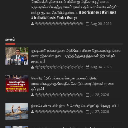
'ரோலெக்ஸ்' திரைப்படம் எப்போது அதிகாரப்பூர்வமாக
உருவாகும் என்பதற்கு காலம் தான் பதில் சொல்ல வேண்டும்
என்று சூர்யா தெரிவித்துள்ளார். #sooriyannews #Srilanka
#TruthAtAllCosts #rolex #surya
🐅🐅🐅🐅🐅🐅🐆🐆🐆🐆🐆🐆🐆🐆
Aug 06, 2026
உலகம்
குட்டிமணி தங்கத்துரை ஆகியோர் சிலை நிறுவுவதற்கு நாளை
வரை தற்காலிக தடை பருத்தித்துறை நீதவான் நீதிமன்றம்
உத்தரவு..!
🐅🐅🐅🐅🐅🐅🐆🐆🐆🐆🐆🐆🐆🐆
Aug 04, 2026
வெளிநாட்டுப் பல்கலைக்கழக புலமைப்பரிசில்
மாணவர்களுக்கு மேலதிக கொடுப்பனவு: அமைச்சரவை
ஒப்புதல்!
🐅🐅🐅🐅🐅🐅🐆🐆🐆🐆🐆🐆🐆🐆
Jul 28, 2026
நிலாவெளி கடலில் நீராடச் சென்ற வௌிநாட்டு பிரஜை பலி..!
🐅🐅🐅🐅🐅🐅🐆🐆🐆🐆🐆🐆🐆🐆
Jul 27, 2026