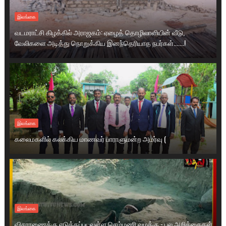
இலங்கை
வடமராட்சி கிழக்கில் அராஜகம்: ஏழைத் தொழிலாளியின் வீடு,
வேலிகளை அடித்து நொறுக்கிய இனந்தெரியாத நபர்கள்.......!
இலங்கை
கலைமகளில் கலக்கிய மாணவர் பாராளுமன்ற அமர்வு (
இலங்கை
விசாரணைக்கு எடுக்கப்படவுள்ள செம்மணி வழக்கு - பல அறிக்கைகள்