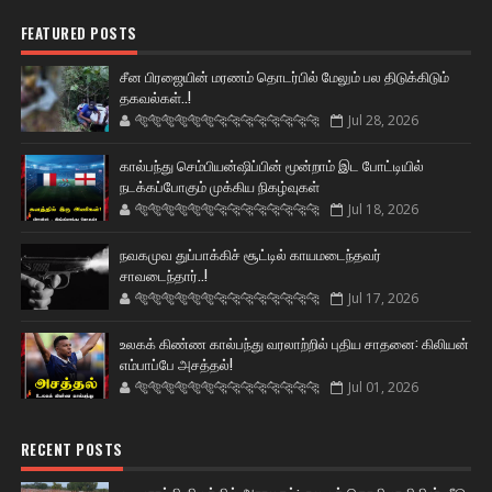
FEATURED POSTS
சீன பிரஜையின் மரணம் தொடர்பில் மேலும் பல திடுக்கிடும்
தகவல்கள்..!
🐅🐅🐅🐅🐅🐅🐆🐆🐆🐆🐆🐆🐆🐆
Jul 28, 2026
கால்பந்து செம்பியன்ஷிப்பின் மூன்றாம் இட போட்டியில்
நடக்கப்போகும் முக்கிய நிகழ்வுகள்
🐅🐅🐅🐅🐅🐅🐆🐆🐆🐆🐆🐆🐆🐆
Jul 18, 2026
நவகமுவ துப்பாக்கிச் சூட்டில் காயமடைந்தவர்
சாவடைந்தார்..!
🐅🐅🐅🐅🐅🐅🐆🐆🐆🐆🐆🐆🐆🐆
Jul 17, 2026
உலகக் கிண்ண கால்பந்து வரலாற்றில் புதிய சாதனை: கிலியன்
எம்பாப்பே அசத்தல்!
🐅🐅🐅🐅🐅🐅🐆🐆🐆🐆🐆🐆🐆🐆
Jul 01, 2026
RECENT POSTS