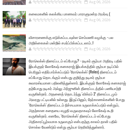
🐅🐅🐅🐅🐅🐅🐆🐆🐆🐆🐆🐆🐆🐆
Aug 06, 2026
கலைமகளில் கலக்கிய மாணவர் பாராளுமன்ற அமர்வு (
🐅🐅🐅🐅🐅🐅🐆🐆🐆🐆🐆🐆🐆🐆
Aug 06, 2026
விசாரணைக்கு எடுக்கப்படவுள்ள செம்மணி வழக்கு - பல
அறிக்கைகள் மன்றில் சமர்ப்பிக்கப்படலாம்..!
🐅🐅🐅🐅🐅🐅🐆🐆🐆🐆🐆🐆🐆🐆
Aug 06, 2026
ரோலெக்ஸ் திரைப்படம் எப்போது? - நடிகர் சூர்யா அதிரடி பதில்
இயக்குநர் லோகேஷ் கனகராஜ் இயக்கத்தில் சூர்யா நடிப்பில்
பெரிதும் எதிர்பார்க்கப்படும் 'ரோலெக்ஸ்' (Rolex) திரைப்படம்
எப்போது தொடங்கும் என்பது குறித்து நடிகர் சூர்யா
சுவாரஸ்யமான பதிலளித்துள்ளார். இயக்குநர் லோகேஷ் கனகராஜ்
தற்போது நடிகர் அல்லு அர்ஜுனின் திரைப்படத்தில் பணியாற்றி
வருகின்றார். அதனைத் தொடர்ந்து 'விக்ரம் 2' திரைப்படமும்
அவரது பட்டியலில் உள்ளது. இருப்பினும், நேர்காணல்களின் போது
'ரோலெக்ஸ்' திரைப்படம் நிச்சயமாக உருவாக்கப்படும் என்றும்,
அதற்கான கதையை எழுதி வருவதாகவும் லோகேஷ் கூறி
வருகின்றார். எனவே, 'ரோலெக்ஸ்' திரைப்படம் எப்போது
அதிகாரப்பூர்வமாக உருவாகும் என்பதற்கு காலம் தான் பதில்
சொல்ல வேண்டும் என்று சூர்யா தெரிவித்துள்ளார்.