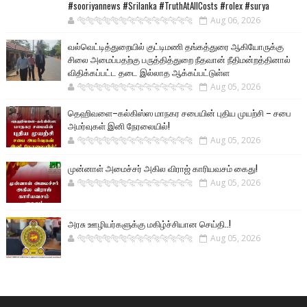
#sooriyannews #Srilanka #TruthAtAllCosts #rolex #surya
🐅🐅🐅🐅🐅🐅🐆🐆🐆🐆🐆🐆🐆🐆
Aug 06, 2026
வல்வெட்டித்துறையில் குட்டிமணி தங்கத்துரை ஆகியோருக்கு
சிலை அமைப்பதற்கு பருத்தித்துறை நீதவான் நீதிமன்றத்தினால்
விதிக்கப்பட்ட தடை இல்லாத ஆக்கப்பட்டுள்ள
🐅🐅🐅🐅🐅🐅🐆🐆🐆🐆🐆🐆🐆🐆
Aug 05, 2026
தெஹிவளை–கல்கிஸ்ஸ மாநகர சபையின் புதிய முயற்சி – சபை
அமர்வுகள் இனி நேரலையில்!
🐅🐅🐅🐅🐅🐅🐆🐆🐆🐆🐆🐆🐆🐆
Aug 05, 2026
முன்னாள் அமைச்சர் அகில விராஜ் காரியவசம் கைது!
🐅🐅🐅🐅🐅🐅🐆🐆🐆🐆🐆🐆🐆🐆
Aug 05, 2026
அரசு ஊழியர்களுக்கு மகிழ்ச்சியான செய்தி..!
🐅🐅🐅🐅🐅🐅🐆🐆🐆🐆🐆🐆🐆🐆
Aug 05, 2026