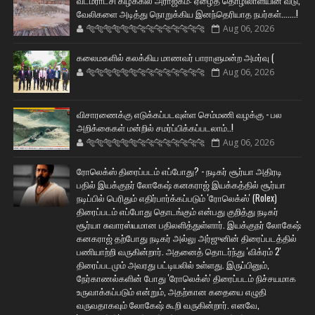
வடமராட்சி கிழக்கில் அராஜகம்: ஏழைத் தொழிலாளியின் வீடு,
வேலிகளை அடித்து நொறுக்கிய இனந்தெரியாத நபர்கள்.......!
🐅🐅🐅🐅🐅🐅🐆🐆🐆🐆🐆🐆🐆🐆
Aug 06, 2026
கலைமகளில் கலக்கிய மாணவர் பாராளுமன்ற அமர்வு (
🐅🐅🐅🐅🐅🐅🐆🐆🐆🐆🐆🐆🐆🐆
Aug 06, 2026
விசாரணைக்கு எடுக்கப்படவுள்ள செம்மணி வழக்கு - பல
அறிக்கைகள் மன்றில் சமர்ப்பிக்கப்படலாம்..!
🐅🐅🐅🐅🐅🐅🐆🐆🐆🐆🐆🐆🐆🐆
Aug 06, 2026
ரோலெக்ஸ் திரைப்படம் எப்போது? - நடிகர் சூர்யா அதிரடி
பதில் இயக்குநர் லோகேஷ் கனகராஜ் இயக்கத்தில் சூர்யா
நடிப்பில் பெரிதும் எதிர்பார்க்கப்படும் 'ரோலெக்ஸ்' (Rolex)
திரைப்படம் எப்போது தொடங்கும் என்பது குறித்து நடிகர்
சூர்யா சுவாரஸ்யமான பதிலளித்துள்ளார். இயக்குநர் லோகேஷ்
கனகராஜ் தற்போது நடிகர் அல்லு அர்ஜுனின் திரைப்படத்தில்
பணியாற்றி வருகின்றார். அதனைத் தொடர்ந்து 'விக்ரம் 2'
திரைப்படமும் அவரது பட்டியலில் உள்ளது. இருப்பினும்,
நேர்காணல்களின் போது 'ரோலெக்ஸ்' திரைப்படம் நிச்சயமாக
உருவாக்கப்படும் என்றும், அதற்கான கதையை எழுதி
வருவதாகவும் லோகேஷ் கூறி வருகின்றார். எனவே,