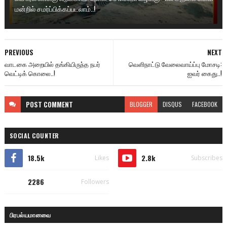
மன்றில் சமர்ப்பிக்கப்படலாம்..!
PREVIOUS
NEXT
வாடகை அறையில் தங்கியிருந்த நபர்
வெளிநாட்டு வேலைவாய்ப்பு மோசடி:
வெட்டிக் கொலை..!
ஐவர் கைது..!
POST
COMMENT
BLOGGER
DISQUS
FACEBOOK
SOCIAL COUNTER
18.5k
2.8k
Likes
Subscribes
2286
Followers
பிரபல்யமானவை