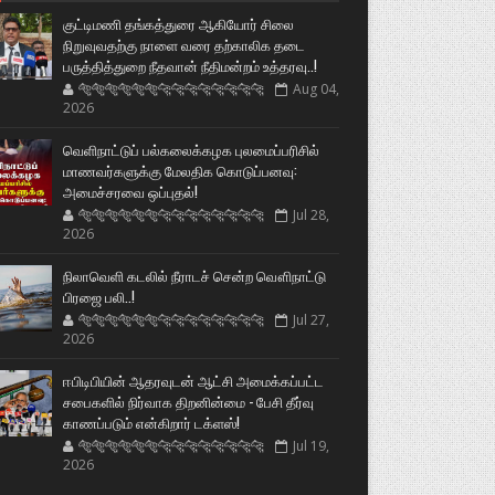
குட்டிமணி தங்கத்துரை ஆகியோர் சிலை
நிறுவுவதற்கு நாளை வரை தற்காலிக தடை
பருத்தித்துறை நீதவான் நீதிமன்றம் உத்தரவு..!
🐅🐅🐅🐅🐅🐅🐆🐆🐆🐆🐆🐆🐆🐆
Aug 04,
2026
வெளிநாட்டுப் பல்கலைக்கழக புலமைப்பரிசில்
மாணவர்களுக்கு மேலதிக கொடுப்பனவு:
அமைச்சரவை ஒப்புதல்!
🐅🐅🐅🐅🐅🐅🐆🐆🐆🐆🐆🐆🐆🐆
Jul 28,
2026
நிலாவெளி கடலில் நீராடச் சென்ற வௌிநாட்டு
பிரஜை பலி..!
🐅🐅🐅🐅🐅🐅🐆🐆🐆🐆🐆🐆🐆🐆
Jul 27,
2026
ஈபிடிபியின் ஆதரவுடன் ஆட்சி அமைக்கப்பட்ட
சபைகளில் நிர்வாக திறனின்மை - பேசி தீர்வு
காணப்படும் என்கிறார் டக்ளஸ்!
🐅🐅🐅🐅🐅🐅🐆🐆🐆🐆🐆🐆🐆🐆
Jul 19,
2026