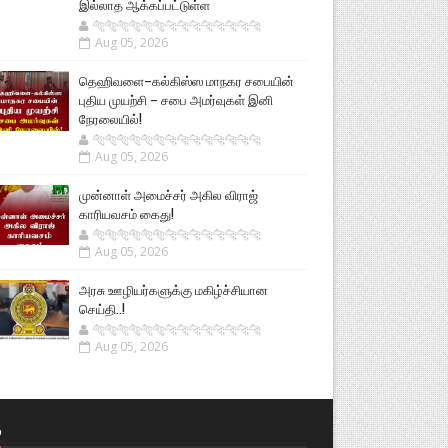
இல்லாத ஆக்கப்பட்டுள்ள
🐅🐅🐅🐅🐅🐅🐆🐆🐆🐆🐆🐆🐆🐆
Aug 05, 2026
தெஹிவளை–கல்கிஸ்ஸ மாநகர சபையின்
புதிய முயற்சி – சபை அமர்வுகள் இனி
நேரலையில்!
🐅🐅🐅🐅🐅🐅🐆🐆🐆🐆🐆🐆🐆🐆
Aug 05, 2026
முன்னாள் அமைச்சர் அகில விராஜ்
காரியவசம் கைது!
🐅🐅🐅🐅🐅🐅🐆🐆🐆🐆🐆🐆🐆🐆
Aug 05, 2026
அரசு ஊழியர்களுக்கு மகிழ்ச்சியான
செய்தி..!
🐅🐅🐅🐅🐅🐅🐆🐆🐆🐆🐆🐆🐆🐆
Aug 05, 2026
்