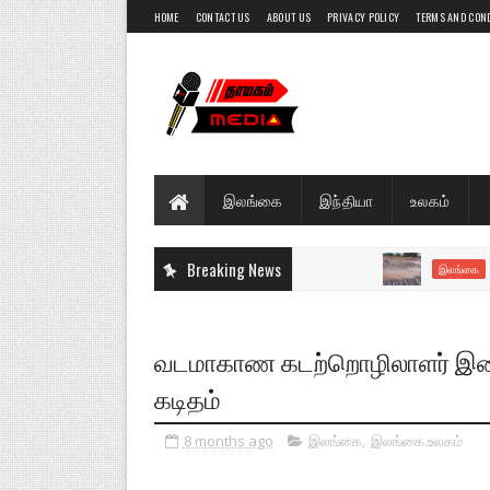
HOME
CONTACT US
ABOUT US
PRIVACY POLICY
TERMS AND CON
இலங்கை
இந்தியா
உலகம்
Breaking News
வடமராட
இலங்கை
வடமாகாண கடற்றொழிலாளர் இணைய
கடிதம்
8 months ago
இலங்கை
,
இலங்கை.உலகம்