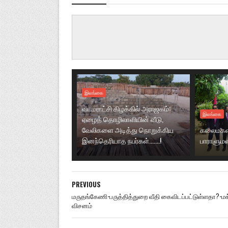
இலங்கை
வடமராட்சி கிழக்கில் அராஜகம்:
இலங்கை
ஏழைத் தொழிலாளியின் வீடு,
வேலிகளை அடித்து நொறுக்கிய
கலைமகளி
இனந்தெரியாத நபர்கள்.......!
பாராளுமன
PREVIOUS
மருதங்கேணி-பருத்தித்துறை வீதி கைவிடப்பட்டுள்ளதா?-மக
விசனம்