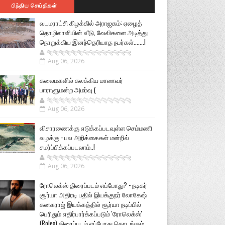
பிந்திய செய்திகள்
வடமராட்சி கிழக்கில் அராஜகம்: ஏழைத்
தொழிலாளியின் வீடு, வேலிகளை அடித்து
நொறுக்கிய இனந்தெரியாத நபர்கள்.......!
🐅🐅🐅🐅🐅🐅🐆🐆🐆🐆🐆🐆🐆🐆
Aug 06, 2026
கலைமகளில் கலக்கிய மாணவர்
பாராளுமன்ற அமர்வு (
🐅🐅🐅🐅🐅🐅🐆🐆🐆🐆🐆🐆🐆🐆
Aug 06, 2026
விசாரணைக்கு எடுக்கப்படவுள்ள செம்மணி
வழக்கு - பல அறிக்கைகள் மன்றில்
சமர்ப்பிக்கப்படலாம்..!
🐅🐅🐅🐅🐅🐅🐆🐆🐆🐆🐆🐆🐆🐆
Aug 06, 2026
ரோலெக்ஸ் திரைப்படம் எப்போது? - நடிகர்
சூர்யா அதிரடி பதில் இயக்குநர் லோகேஷ்
கனகராஜ் இயக்கத்தில் சூர்யா நடிப்பில்
பெரிதும் எதிர்பார்க்கப்படும் 'ரோலெக்ஸ்'
(Rolex) திரைப்படம் எப்போது தொடங்கும்