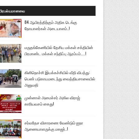
பிரபல்யமானவை
84 ஆயிரத்திற்கும் அதிக டெங்கு
நோயாளர்கள் அடையாளம்..!
மருதங்கேணியில் தேசிய மக்கள் சக்தியின்
பிரமாண்ட மக்கள் சந்திப்பு ஆரம்பம்.....!
கிளிநொச்சி இயக்கச்சியில் வீதி விபத்து:
பெண் படுகாயமடைந்து வைத்தியசாலையில்
அனுமதி
முன்னாள் அமைச்சர் அகில விராஜ்
காரியவசம் கைது!
சர்வதேச விசாரணை வேண்டும் ஐநா
ஆணையாளருக்கு மகஜர்..!