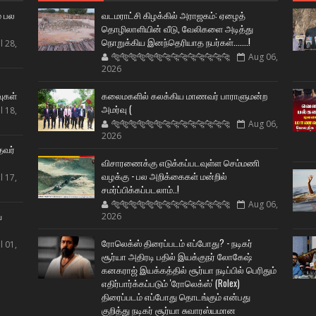
் பல
வடமராட்சி கிழக்கில் அராஜகம்: ஏழைத்
தொழிலாளியின் வீடு, வேலிகளை அடித்து
நொறுக்கிய இனந்தெரியாத நபர்கள்.......!
l 28,
🐅🐅🐅🐅🐅🐅🐆🐆🐆🐆🐆🐆🐆🐆
Aug 06,
2026
ட
வுகள்
கலைமகளில் கலக்கிய மாணவர் பாராளுமன்ற
அமர்வு (
l 18,
🐅🐅🐅🐅🐅🐅🐆🐆🐆🐆🐆🐆🐆🐆
Aug 06,
2026
தவர்
விசாரணைக்கு எடுக்கப்படவுள்ள செம்மணி
வழக்கு - பல அறிக்கைகள் மன்றில்
l 17,
சமர்ப்பிக்கப்படலாம்..!
🐅🐅🐅🐅🐅🐅🐆🐆🐆🐆🐆🐆🐆🐆
Aug 06,
ய
2026
ரோலெக்ஸ் திரைப்படம் எப்போது? - நடிகர்
l 01,
சூர்யா அதிரடி பதில் இயக்குநர் லோகேஷ்
கனகராஜ் இயக்கத்தில் சூர்யா நடிப்பில் பெரிதும்
எதிர்பார்க்கப்படும் 'ரோலெக்ஸ்' (Rolex)
திரைப்படம் எப்போது தொடங்கும் என்பது
குறித்து நடிகர் சூர்யா சுவாரஸ்யமான