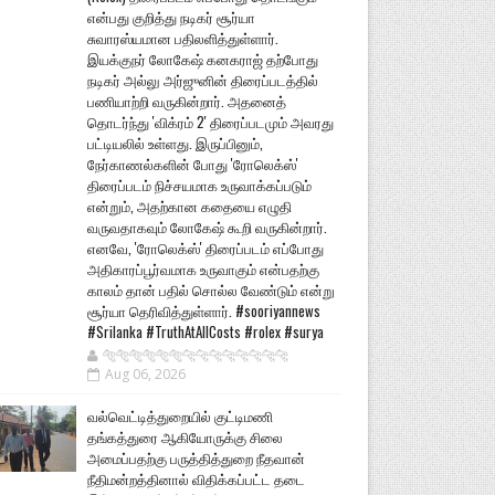
என்பது குறித்து நடிகர் சூர்யா
சுவாரஸ்யமான பதிலளித்துள்ளார்.
இயக்குநர் லோகேஷ் கனகராஜ் தற்போது
நடிகர் அல்லு அர்ஜுனின் திரைப்படத்தில்
பணியாற்றி வருகின்றார். அதனைத்
தொடர்ந்து 'விக்ரம் 2' திரைப்படமும் அவரது
பட்டியலில் உள்ளது. இருப்பினும்,
நேர்காணல்களின் போது 'ரோலெக்ஸ்'
திரைப்படம் நிச்சயமாக உருவாக்கப்படும்
என்றும், அதற்கான கதையை எழுதி
வருவதாகவும் லோகேஷ் கூறி வருகின்றார்.
எனவே, 'ரோலெக்ஸ்' திரைப்படம் எப்போது
அதிகாரப்பூர்வமாக உருவாகும் என்பதற்கு
காலம் தான் பதில் சொல்ல வேண்டும் என்று
சூர்யா தெரிவித்துள்ளார். #sooriyannews
#Srilanka #TruthAtAllCosts #rolex #surya
🐅🐅🐅🐅🐅🐅🐆🐆🐆🐆🐆🐆🐆🐆
Aug 06, 2026
வல்வெட்டித்துறையில் குட்டிமணி
தங்கத்துரை ஆகியோருக்கு சிலை
அமைப்பதற்கு பருத்தித்துறை நீதவான்
நீதிமன்றத்தினால் விதிக்கப்பட்ட தடை