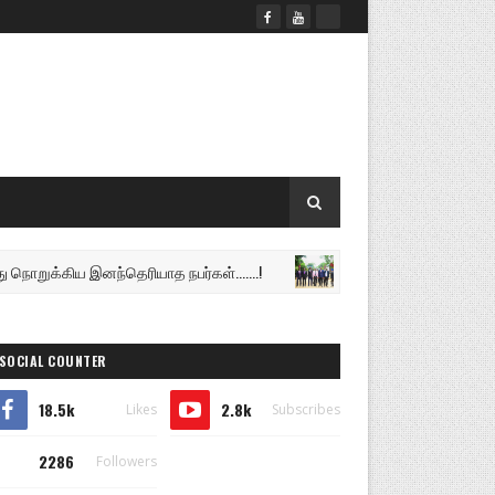
கிய இனந்தெரியாத நபர்கள்.......!
கலைமகளில் கலக்கிய
இலங்கை
SOCIAL COUNTER
18.5k
2.8k
Likes
Subscribes
2286
Followers