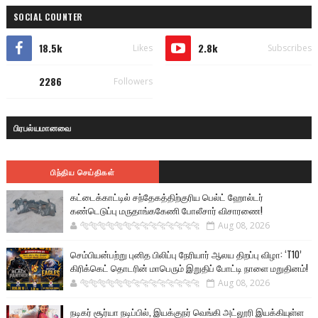
SOCIAL COUNTER
18.5k
2.8k
Likes
Subscribes
2286
Followers
பிரபல்யமானவை
பிந்திய செய்திகள்
கட்டைக்காட்டில் சந்தேகத்திற்குரிய பெல்ட் ஹோல்டர்
கண்டெடுப்பு மருதாங்ககேணி போலீசார் விசாரணை!
🐅🐅🐅🐅🐅🐅🐆🐆🐆🐆🐆🐆🐆🐆
Aug 08, 2026
செம்பியன்பற்று புனித பிலிப்பு நேரியார் ஆலய திறப்பு விழா: ‘T10’
கிரிக்கெட் தொடரின் மாபெரும் இறுதிப் போட்டி நாளை மறுதினம்!
🐅🐅🐅🐅🐅🐅🐆🐆🐆🐆🐆🐆🐆🐆
Aug 08, 2026
நடிகர் சூர்யா நடிப்பில், இயக்குநர் வெங்கி அட்லூரி இயக்கியுள்ள