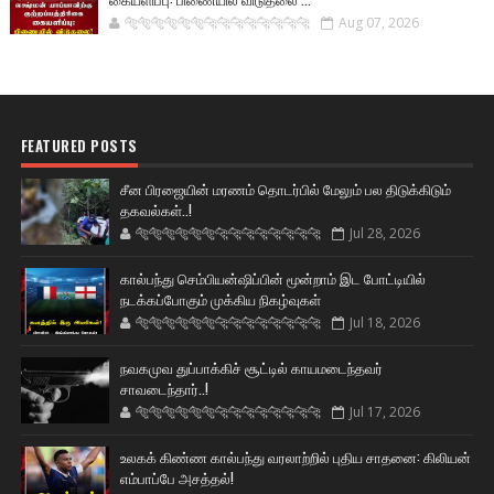
🐅🐅🐅🐅🐅🐅🐆🐆🐆🐆🐆🐆🐆🐆
Aug 07, 2026
FEATURED POSTS
சீன பிரஜையின் மரணம் தொடர்பில் மேலும் பல திடுக்கிடும்
தகவல்கள்..!
🐅🐅🐅🐅🐅🐅🐆🐆🐆🐆🐆🐆🐆🐆
Jul 28, 2026
கால்பந்து செம்பியன்ஷிப்பின் மூன்றாம் இட போட்டியில்
நடக்கப்போகும் முக்கிய நிகழ்வுகள்
🐅🐅🐅🐅🐅🐅🐆🐆🐆🐆🐆🐆🐆🐆
Jul 18, 2026
நவகமுவ துப்பாக்கிச் சூட்டில் காயமடைந்தவர்
சாவடைந்தார்..!
🐅🐅🐅🐅🐅🐅🐆🐆🐆🐆🐆🐆🐆🐆
Jul 17, 2026
உலகக் கிண்ண கால்பந்து வரலாற்றில் புதிய சாதனை: கிலியன்
எம்பாப்பே அசத்தல்!