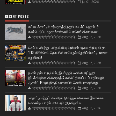
🐅🐅🐅🐅🐅🐅🐆🐆🐆🐆🐆🐆🐆🐆
Jul 01, 2026
RECENT POSTS
கட்டைக்காட்டில் சந்தேகத்திற்குரிய பெல்ட் ஹோல்டர்
கண்டெடுப்பு மருதாங்ககேணி போலீசார் விசாரணை!
🐅🐅🐅🐅🐅🐅🐆🐆🐆🐆🐆🐆🐆🐆
Aug 08, 2026
செம்பியன்பற்று புனித பிலிப்பு நேரியார் ஆலய திறப்பு விழா:
‘T10’ கிரிக்கெட் தொடரின் மாபெரும் இறுதிப் போட்டி நாளை
மறுதினம்!
🐅🐅🐅🐅🐅🐅🐆🐆🐆🐆🐆🐆🐆🐆
Aug 08, 2026
நடிகர் சூர்யா நடிப்பில், இயக்குநர் வெங்கி அட்லூரி
இயக்கியுள்ள ‘விஸ்வநாத் & சன்ஸ்’ திரைப்படம் எதிர்வரும்
ஆகஸ்ட் 14ஆம் திகதி உலகளவில் வெளியாகவுள்ளது.
🐅🐅🐅🐅🐅🐅🐆🐆🐆🐆🐆🐆🐆🐆
Aug 08, 2026
உள்நாட்டு மற்றும் வெளிநாட்டு சுற்றுலாவிகளை இலக்காக
கொண்டு யாழில் மாபெரும் திருவிழா! வ
🐅🐅🐅🐅🐅🐅🐆🐆🐆🐆🐆🐆🐆🐆
Aug 08, 2026