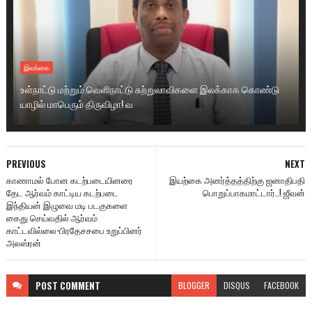
இலங்கை
உள்நாட்டு மற்றும் வெளிநாட்டு சுற்றுலாவிகளை இலக்காக கொண்டு
யாழில் மாபெரும் திருவிழா! வ
PREVIOUS
NEXT
காணாமல் போன கடற்படையினரை
இயற்கை அனர்த்தத்திற்கு ஜனாதிபதி
தேட ஆர்வம் காட்டிய கடற்படை
பொறுப்பாகமாட்டார்..! ஜீவன்
இந்தியன் இழுவை மடி படகுகளை
கைது செய்வதில் ஆர்வம்
காட்டவில்லை-பிரதேசசபை உறுப்பினர்
அலஸ்ரன்
POST
COMMENT
BLOGGER
DISQUS
FACEBOOK