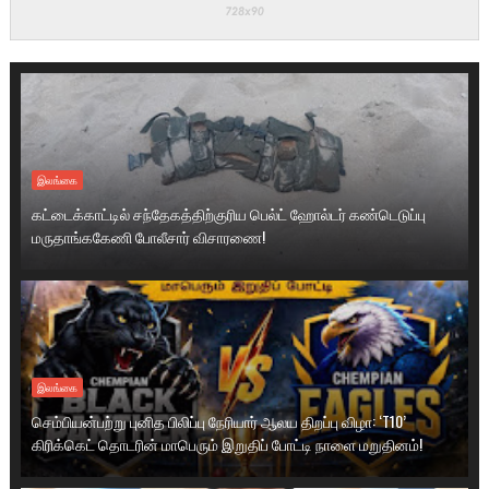
இலங்கை
கட்டைக்காட்டில் சந்தேகத்திற்குரிய பெல்ட் ஹோல்டர் கண்டெடுப்பு
மருதாங்ககேணி போலீசார் விசாரணை!
இலங்கை
செம்பியன்பற்று புனித பிலிப்பு நேரியார் ஆலய திறப்பு விழா: ‘T10’
கிரிக்கெட் தொடரின் மாபெரும் இறுதிப் போட்டி நாளை மறுதினம்!