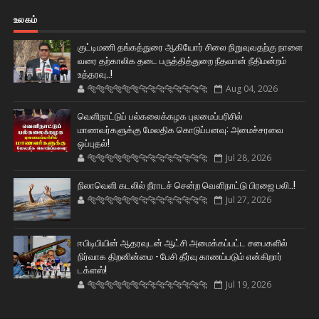
உலகம்
குட்டிமணி தங்கத்துரை ஆகியோர் சிலை நிறுவுவதற்கு நாளை
வரை தற்காலிக தடை பருத்தித்துறை நீதவான் நீதிமன்றம்
உத்தரவு..!
🐅🐅🐅🐅🐅🐅🐆🐆🐆🐆🐆🐆🐆🐆
Aug 04, 2026
வெளிநாட்டுப் பல்கலைக்கழக புலமைப்பரிசில்
மாணவர்களுக்கு மேலதிக கொடுப்பனவு: அமைச்சரவை
ஒப்புதல்!
🐅🐅🐅🐅🐅🐅🐆🐆🐆🐆🐆🐆🐆🐆
Jul 28, 2026
நிலாவெளி கடலில் நீராடச் சென்ற வௌிநாட்டு பிரஜை பலி..!
🐅🐅🐅🐅🐅🐅🐆🐆🐆🐆🐆🐆🐆🐆
Jul 27, 2026
ஈபிடிபியின் ஆதரவுடன் ஆட்சி அமைக்கப்பட்ட சபைகளில்
நிர்வாக திறனின்மை - பேசி தீர்வு காணப்படும் என்கிறார்
டக்ளஸ்!
🐅🐅🐅🐅🐅🐅🐆🐆🐆🐆🐆🐆🐆🐆
Jul 19, 2026