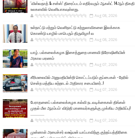
‘விஸ்வநாத் & சன்ஸ்’ திரைப்படம் எதிர்வரும் ஆகஸ்ட் 14ஆம் திகதி
உலகளவில் வெளியாகவுள்ளது.
🐅🐅🐅🐅🐅🐅🐆🐆🐆🐆🐆🐆🐆🐆
Aug 08, 2026
உள்நாட்டு மற்றும் வெளிநாட்டு சுற்றுலாவிகளை இலக்காக
கொண்டு யாழில் மாபெரும் திருவிழா! வ
🐅🐅🐅🐅🐅🐅🐆🐆🐆🐆🐆🐆🐆🐆
Aug 08, 2026
யாழ். பல்கலைக்கழக இசைத்துறை மாணவி நிரோஷினியின்
அகால மரணம்
🐅🐅🐅🐅🐅🐅🐆🐆🐆🐆🐆🐆🐆🐆
Aug 07, 2026
கீரிமலையில் அனுமதியின்றி கொட்டப்படும் குப்பைகள் - நேரில்
சென்ற மத்திய சுற்றாடல் அதிகார சபையினர்..!
🐅🐅🐅🐅🐅🐅🐆🐆🐆🐆🐆🐆🐆🐆
Aug 07, 2026
பேராதனைப் பல்கலைக்கழக கல்வி நடவடிக்கைகள் திங்கள்
முதல் மீள ஆரம்பம்: விடுதி மாணவர்களுக்கு முக்கிய அறிவிப்பு!
...............
🐅🐅🐅🐅🐅🐅🐆🐆🐆🐆🐆🐆🐆🐆
Aug 07, 2026
முன்னாள் அமைச்சர் லக்ஷ்மன் யாப்பாவிற்கு குற்றப்பத்திரிகை
கையளிப்பு: பிணையில் விடுதலை ...