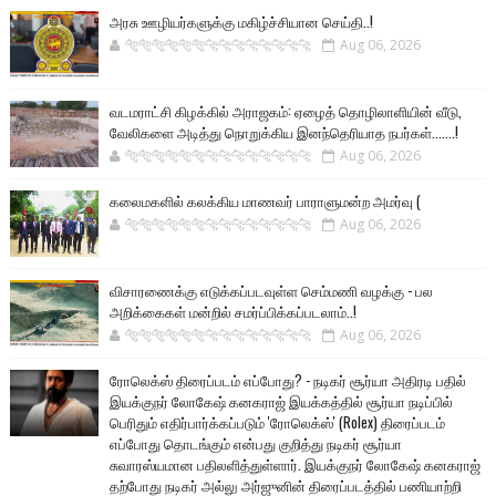
அரசு ஊழியர்களுக்கு மகிழ்ச்சியான செய்தி..!
🐅🐅🐅🐅🐅🐅🐆🐆🐆🐆🐆🐆🐆🐆
Aug 06, 2026
வடமராட்சி கிழக்கில் அராஜகம்: ஏழைத் தொழிலாளியின் வீடு,
வேலிகளை அடித்து நொறுக்கிய இனந்தெரியாத நபர்கள்.......!
🐅🐅🐅🐅🐅🐅🐆🐆🐆🐆🐆🐆🐆🐆
Aug 06, 2026
கலைமகளில் கலக்கிய மாணவர் பாராளுமன்ற அமர்வு (
🐅🐅🐅🐅🐅🐅🐆🐆🐆🐆🐆🐆🐆🐆
Aug 06, 2026
விசாரணைக்கு எடுக்கப்படவுள்ள செம்மணி வழக்கு - பல
அறிக்கைகள் மன்றில் சமர்ப்பிக்கப்படலாம்..!
🐅🐅🐅🐅🐅🐅🐆🐆🐆🐆🐆🐆🐆🐆
Aug 06, 2026
ரோலெக்ஸ் திரைப்படம் எப்போது? - நடிகர் சூர்யா அதிரடி பதில்
இயக்குநர் லோகேஷ் கனகராஜ் இயக்கத்தில் சூர்யா நடிப்பில்
பெரிதும் எதிர்பார்க்கப்படும் 'ரோலெக்ஸ்' (Rolex) திரைப்படம்
எப்போது தொடங்கும் என்பது குறித்து நடிகர் சூர்யா
சுவாரஸ்யமான பதிலளித்துள்ளார். இயக்குநர் லோகேஷ் கனகராஜ்
தற்போது நடிகர் அல்லு அர்ஜுனின் திரைப்படத்தில் பணியாற்றி