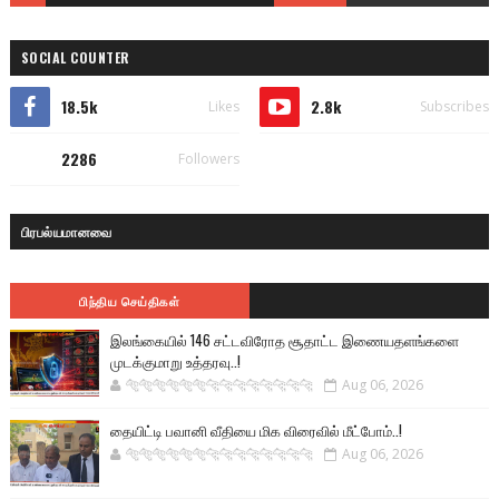
SOCIAL COUNTER
18.5k
2.8k
Likes
Subscribes
2286
Followers
பிரபல்யமானவை
பிந்திய செய்திகள்
இலங்கையில் 146 சட்டவிரோத சூதாட்ட இணையதளங்களை
முடக்குமாறு உத்தரவு..!
🐅🐅🐅🐅🐅🐅🐆🐆🐆🐆🐆🐆🐆🐆
Aug 06, 2026
தையிட்டி பவானி வீதியை மிக விரைவில் மீட்போம்..!
🐅🐅🐅🐅🐅🐅🐆🐆🐆🐆🐆🐆🐆🐆
Aug 06, 2026