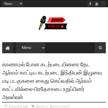
காணாமல் போன கடற்படையினரை தேட
ஆர்வம் காட்டிய கடற்படை இந்தியன் இழுவை
மடி படகுகளை கைது செய்வதில் ஆர்வம்
காட்டவில்லை-பிரதேசசபை உறுப்பினர்
அலஸ்ரன்
8 months ago
இலங்கை
,
இலங்கை.உலகம்