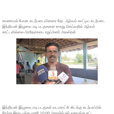
காணாமல் போன கடற்படையினரை தேட ஆர்வம் காட்டிய கடற்படை
இந்தியன் இழுவை மடி படகுகளை கைது செய்வதில் ஆர்வம்
காட்டவில்லை-பிரதேசசபை உறுப்பினர் அலஸ்ரன்
இந்தியன் இழுவை மடி படகுகள் வடமராட்சி கிடக்கு கடற்பரப்பில்
நேற்று இரவு பத்து மணி 10.00 அளவில் உள் நுழைந்து சட்ட