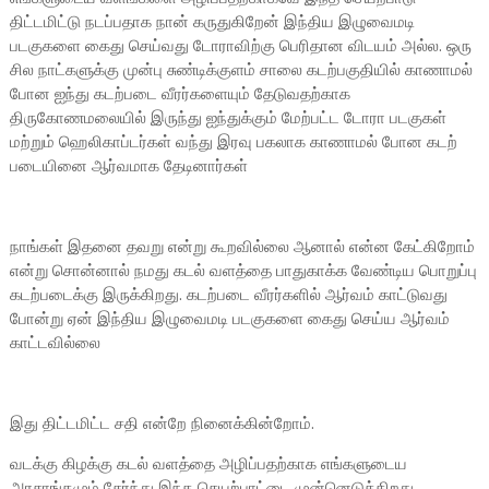
திட்டமிட்டு நடப்பதாக நான் கருதுகிறேன் இந்திய இழுவைமடி
படகுகளை கைது செய்வது டோராவிற்கு பெரிதான விடயம் அல்ல. ஒரு
சில நாட்களுக்கு முன்பு சுண்டிக்குளம் சாலை கடற்பகுதியில் காணாமல்
போன ஐந்து கடற்படை வீரர்களையும் தேடுவதற்காக
திருகோணமலையில் இருந்து ஐந்துக்கும் மேற்பட்ட டோரா படகுகள்
மற்றும் ஹெலிகாப்டர்கள் வந்து இரவு பகலாக காணாமல் போன கடற்
படையினை ஆர்வமாக தேடினார்கள்
நாங்கள் இதனை தவறு என்று கூறவில்லை ஆனால் என்ன கேட்கிறோம்
என்று சொன்னால் நமது கடல் வளத்தை பாதுகாக்க வேண்டிய பொறுப்பு
கடற்படைக்கு இருக்கிறது. கடற்படை வீரர்களில் ஆர்வம் காட்டுவது
போன்று ஏன் இந்திய இழுவைமடி படகுகளை கைது செய்ய ஆர்வம்
காட்டவில்லை
இது திட்டமிட்ட சதி என்றே நினைக்கின்றோம்.
வடக்கு கிழக்கு கடல் வளத்தை அழிப்பதற்காக எங்களுடைய
அரசாங்கமும் சேர்ந்து இந்த செயற்பாட்டை முன்னெடுக்கிறது