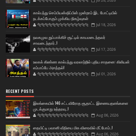
🐅🐅🐅🐅🐅🐅🐆🐆🐆🐆🐆🐆🐆🐆
Jul 28, 2026
கால்பந்து செம்பியன்ஷிப்பின் மூன்றாம் இட போட்டியில்
நடக்கப்போகும் முக்கிய நிகழ்வுகள்
🐅🐅🐅🐅🐅🐅🐆🐆🐆🐆🐆🐆🐆🐆
Jul 18, 2026
நவகமுவ துப்பாக்கிச் சூட்டில் காயமடைந்தவர்
சாவடைந்தார்..!
🐅🐅🐅🐅🐅🐅🐆🐆🐆🐆🐆🐆🐆🐆
Jul 17, 2026
உலகக் கிண்ண கால்பந்து வரலாற்றில் புதிய சாதனை: கிலியன்
எம்பாப்பே அசத்தல்!
🐅🐅🐅🐅🐅🐅🐆🐆🐆🐆🐆🐆🐆🐆
Jul 01, 2026
RECENT POSTS
இலங்கையில் 146 சட்டவிரோத சூதாட்ட இணையதளங்களை
முடக்குமாறு உத்தரவு..!
🐅🐅🐅🐅🐅🐅🐆🐆🐆🐆🐆🐆🐆🐆
Aug 06, 2026
தையிட்டி பவானி வீதியை மிக விரைவில் மீட்போம்..!
🐅🐅🐅🐅🐅🐅🐆🐆🐆🐆🐆🐆🐆🐆
Aug 06, 2026