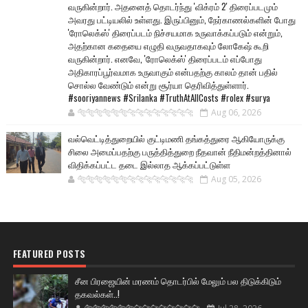
வருகின்றார். அதனைத் தொடர்ந்து 'விக்ரம் 2' திரைப்படமும்
அவரது பட்டியலில் உள்ளது. இருப்பினும், நேர்காணல்களின் போது
'ரோலெக்ஸ்' திரைப்படம் நிச்சயமாக உருவாக்கப்படும் என்றும்,
அதற்கான கதையை எழுதி வருவதாகவும் லோகேஷ் கூறி
வருகின்றார். எனவே, 'ரோலெக்ஸ்' திரைப்படம் எப்போது
அதிகாரப்பூர்வமாக உருவாகும் என்பதற்கு காலம் தான் பதில்
சொல்ல வேண்டும் என்று சூர்யா தெரிவித்துள்ளார்.
#sooriyannews #Srilanka #TruthAtAllCosts #rolex #surya
🐅🐅🐅🐅🐅🐅🐆🐆🐆🐆🐆🐆🐆🐆
Aug 06, 2026
வல்வெட்டித்துறையில் குட்டிமணி தங்கத்துரை ஆகியோருக்கு
சிலை அமைப்பதற்கு பருத்தித்துறை நீதவான் நீதிமன்றத்தினால்
விதிக்கப்பட்ட தடை இல்லாத ஆக்கப்பட்டுள்ள
🐅🐅🐅🐅🐅🐅🐆🐆🐆🐆🐆🐆🐆🐆
Aug 05, 2026
FEATURED POSTS
சீன பிரஜையின் மரணம் தொடர்பில் மேலும் பல திடுக்கிடும்
தகவல்கள்..!