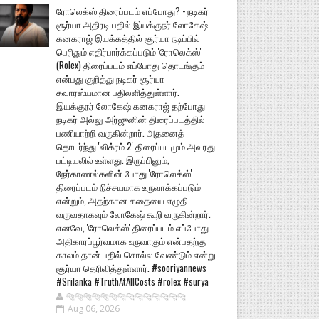
ரோலெக்ஸ் திரைப்படம் எப்போது? - நடிகர்
சூர்யா அதிரடி பதில் இயக்குநர் லோகேஷ்
கனகராஜ் இயக்கத்தில் சூர்யா நடிப்பில்
பெரிதும் எதிர்பார்க்கப்படும் 'ரோலெக்ஸ்'
(Rolex) திரைப்படம் எப்போது தொடங்கும்
என்பது குறித்து நடிகர் சூர்யா
சுவாரஸ்யமான பதிலளித்துள்ளார்.
இயக்குநர் லோகேஷ் கனகராஜ் தற்போது
நடிகர் அல்லு அர்ஜுனின் திரைப்படத்தில்
பணியாற்றி வருகின்றார். அதனைத்
தொடர்ந்து 'விக்ரம் 2' திரைப்படமும் அவரது
பட்டியலில் உள்ளது. இருப்பினும்,
நேர்காணல்களின் போது 'ரோலெக்ஸ்'
திரைப்படம் நிச்சயமாக உருவாக்கப்படும்
என்றும், அதற்கான கதையை எழுதி
வருவதாகவும் லோகேஷ் கூறி வருகின்றார்.
எனவே, 'ரோலெக்ஸ்' திரைப்படம் எப்போது
அதிகாரப்பூர்வமாக உருவாகும் என்பதற்கு
காலம் தான் பதில் சொல்ல வேண்டும் என்று
சூர்யா தெரிவித்துள்ளார். #sooriyannews
#Srilanka #TruthAtAllCosts #rolex #surya
🐅🐅🐅🐅🐅🐅🐆🐆🐆🐆🐆🐆🐆🐆
Aug 06, 2026