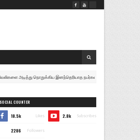
 அடித்து நொறுக்கிய இனந்தெரியாத நபர்கள்.......!
கலை
இலங்கை
SOCIAL COUNTER
18.5k
2.8k
Likes
Subscribes
2286
Followers