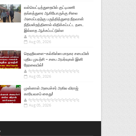
வல்வெட்டித்துறையில் குட்டிமணி
தங்கத்துரை ஆகியோருக்கு சிலை
அமைப்பதற்கு பருத்தித்துறை நீதவான்
நீதிமன்றத்தினால் விதிக்கப்பட்ட தடை
இல்லாத ஆக்கப்பட்டுள்ள
🐅🐅🐅🐅🐅🐅🐆🐆🐆🐆🐆🐆🐆🐆
Aug 05, 2026
தெஹிவளை–கல்கிஸ்ஸ மாநகர சபையின்
புதிய முயற்சி – சபை அமர்வுகள் இனி
நேரலையில்!
🐅🐅🐅🐅🐅🐅🐆🐆🐆🐆🐆🐆🐆🐆
Aug 05, 2026
முன்னாள் அமைச்சர் அகில விராஜ்
காரியவசம் கைது!
🐅🐅🐅🐅🐅🐅🐆🐆🐆🐆🐆🐆🐆🐆
Aug 05, 2026
்