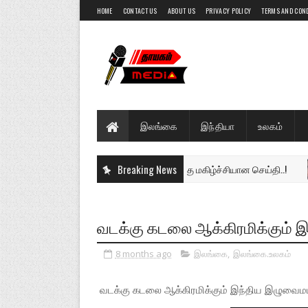
HOME
CONTACT US
ABOUT US
PRIVACY POLICY
TERMS AND CON
இலங்கை
இந்தியா
உலகம்
அரசு ஊழியர்களுக்கு மகிழ்ச்சியான செய்தி..!
Breaking News
இலங்கை
வடக்கு கடலை ஆக்கிரமிக்கும் இ
8 months ago
இலங்கை
,
இலங்கை.உலகம்
வடக்கு கடலை ஆக்கிரமிக்கும் இந்திய இழுவைமடி 