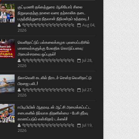
குட்டிமணி தங்கத்துரை ஆகியோர் சிலை
நிறுவுவதற்கு நாளை வரை தற்காலிக தடை
பருத்தித்துறை நீதவான் நீதிமன்றம் உத்தரவு..!
🐅🐅🐅🐅🐅🐅🐆🐆🐆🐆🐆🐆🐆🐆
Aug 04,
2026
வெளிநாட்டுப் பல்கலைக்கழக புலமைப்பரிசில்
மாணவர்களுக்கு மேலதிக கொடுப்பனவு:
அமைச்சரவை ஒப்புதல்!
🐅🐅🐅🐅🐅🐅🐆🐆🐆🐆🐆🐆🐆🐆
Jul 28,
2026
நிலாவெளி கடலில் நீராடச் சென்ற வௌிநாட்டு
பிரஜை பலி..!
🐅🐅🐅🐅🐅🐅🐆🐆🐆🐆🐆🐆🐆🐆
Jul 27,
2026
ஈபிடிபியின் ஆதரவுடன் ஆட்சி அமைக்கப்பட்ட
சபைகளில் நிர்வாக திறனின்மை - பேசி தீர்வு
காணப்படும் என்கிறார் டக்ளஸ்!
🐅🐅🐅🐅🐅🐅🐆🐆🐆🐆🐆🐆🐆🐆
Jul 19,
2026