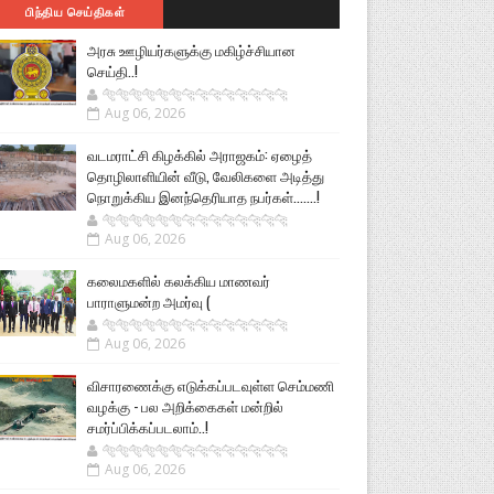
பிந்திய செய்திகள்
அரசு ஊழியர்களுக்கு மகிழ்ச்சியான
செய்தி..!
🐅🐅🐅🐅🐅🐅🐆🐆🐆🐆🐆🐆🐆🐆
Aug 06, 2026
வடமராட்சி கிழக்கில் அராஜகம்: ஏழைத்
தொழிலாளியின் வீடு, வேலிகளை அடித்து
நொறுக்கிய இனந்தெரியாத நபர்கள்.......!
🐅🐅🐅🐅🐅🐅🐆🐆🐆🐆🐆🐆🐆🐆
Aug 06, 2026
கலைமகளில் கலக்கிய மாணவர்
பாராளுமன்ற அமர்வு (
🐅🐅🐅🐅🐅🐅🐆🐆🐆🐆🐆🐆🐆🐆
Aug 06, 2026
விசாரணைக்கு எடுக்கப்படவுள்ள செம்மணி
வழக்கு - பல அறிக்கைகள் மன்றில்
சமர்ப்பிக்கப்படலாம்..!
🐅🐅🐅🐅🐅🐅🐆🐆🐆🐆🐆🐆🐆🐆
Aug 06, 2026