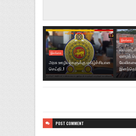
இலங்கை
வடமராட்ச
இலங்கை
ஏழைத் தொ
அரசு ஊழியர்களுக்கு மகிழ்ச்சியான
வேலிகளை
செய்தி..!
இனந்தெரிய
POST
COMMENT