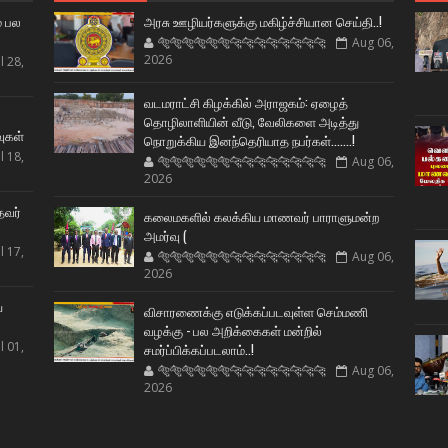
் பல
அரசு ஊழியர்களுக்கு மகிழ்ச்சியான செய்தி..!
🐅🐅🐅🐅🐅🐅🐆🐆🐆🐆🐆🐆🐆🐆
Aug 06,
2026
l 28,
வடமராட்சி கிழக்கில் அராஜகம்: ஏழைத்
ட
தொழிலாளியின் வீடு, வேலிகளை அடித்து
வுகள்
நொறுக்கிய இனந்தெரியாத நபர்கள்.......!
l 18,
🐅🐅🐅🐅🐅🐅🐆🐆🐆🐆🐆🐆🐆🐆
Aug 06,
2026
தவர்
கலைமகளில் கலக்கிய மாணவர் பாராளுமன்ற
அமர்வு (
l 17,
🐅🐅🐅🐅🐅🐅🐆🐆🐆🐆🐆🐆🐆🐆
Aug 06,
2026
ய
விசாரணைக்கு எடுக்கப்படவுள்ள செம்மணி
வழக்கு - பல அறிக்கைகள் மன்றில்
l 01,
சமர்ப்பிக்கப்படலாம்..!
🐅🐅🐅🐅🐅🐅🐆🐆🐆🐆🐆🐆🐆🐆
Aug 06,
2026