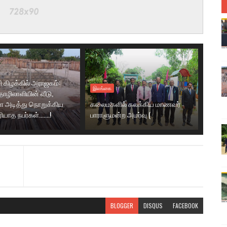
ி கிழக்கில் அராஜகம்:
இலங்கை
ழிலாளியின் வீடு,
 அடித்து நொறுக்கிய
கலைமகளில் கலக்கிய மாணவர்
ாத நபர்கள்.......!
பாராளுமன்ற அமர்வு (
BLOGGER
DISQUS
FACEBOOK