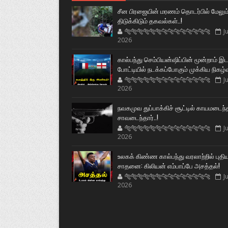
சீன பிரஜையின் மரணம் தொடர்பில் மேலும
திடுக்கிடும் தகவல்கள்..!
🐅🐅🐅🐅🐅🐅🐆🐆🐆🐆🐆🐆🐆🐆
Ju
2026
கால்பந்து செம்பியன்ஷிப்பின் மூன்றாம் இ
போட்டியில் நடக்கப்போகும் முக்கிய நிகழ்
🐅🐅🐅🐅🐅🐅🐆🐆🐆🐆🐆🐆🐆🐆
Ju
2026
நவகமுவ துப்பாக்கிச் சூட்டில் காயமடைந்
சாவடைந்தார்..!
🐅🐅🐅🐅🐅🐅🐆🐆🐆🐆🐆🐆🐆🐆
Ju
2026
உலகக் கிண்ண கால்பந்து வரலாற்றில் புதி
சாதனை: கிலியன் எம்பாப்பே அசத்தல்!
🐅🐅🐅🐅🐅🐅🐆🐆🐆🐆🐆🐆🐆🐆
Ju
2026