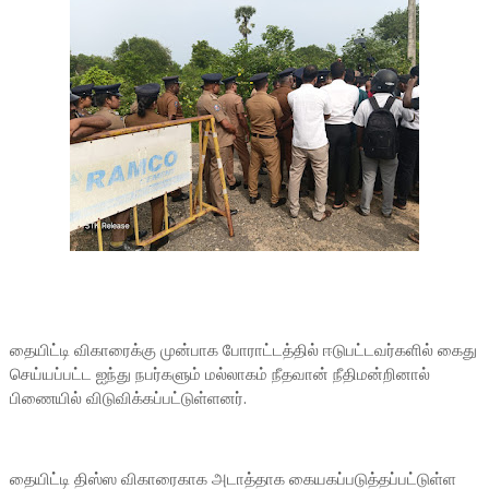
தையிட்டி விகாரைக்கு முன்பாக போராட்டத்தில் ஈடுபட்டவர்களில் கைது
செய்யப்பட்ட ஐந்து நபர்களும் மல்லாகம் நீதவான் நீதிமன்றினால்
பிணையில் விடுவிக்கப்பட்டுள்ளனர்.
தையிட்டி திஸ்ஸ விகாரைகாக அடாத்தாக கையகப்படுத்தப்பட்டுள்ள