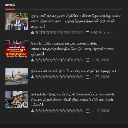
உலகம்
குட்டிமணி தங்கத்துரை ஆகியோர் சிலை நிறுவுவதற்கு நாளை
வரை தற்காலிக தடை பருத்தித்துறை நீதவான் நீதிமன்றம்
உத்தரவு..!
🐅🐅🐅🐅🐅🐅🐆🐆🐆🐆🐆🐆🐆🐆
Aug 04, 2026
வெளிநாட்டுப் பல்கலைக்கழக புலமைப்பரிசில்
மாணவர்களுக்கு மேலதிக கொடுப்பனவு: அமைச்சரவை
ஒப்புதல்!
🐅🐅🐅🐅🐅🐅🐆🐆🐆🐆🐆🐆🐆🐆
Jul 28, 2026
நிலாவெளி கடலில் நீராடச் சென்ற வௌிநாட்டு பிரஜை பலி..!
🐅🐅🐅🐅🐅🐅🐆🐆🐆🐆🐆🐆🐆🐆
Jul 27, 2026
ஈபிடிபியின் ஆதரவுடன் ஆட்சி அமைக்கப்பட்ட சபைகளில்
நிர்வாக திறனின்மை - பேசி தீர்வு காணப்படும் என்கிறார்
டக்ளஸ்!
🐅🐅🐅🐅🐅🐅🐆🐆🐆🐆🐆🐆🐆🐆
Jul 19, 2026