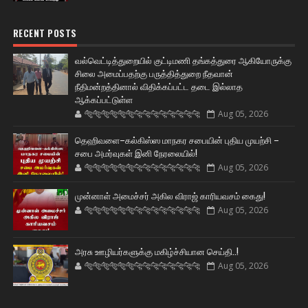
RECENT POSTS
வல்வெட்டித்துறையில் குட்டிமணி தங்கத்துரை ஆகியோருக்கு
சிலை அமைப்பதற்கு பருத்தித்துறை நீதவான்
நீதிமன்றத்தினால் விதிக்கப்பட்ட தடை இல்லாத
ஆக்கப்பட்டுள்ள
🐅🐅🐅🐅🐅🐅🐆🐆🐆🐆🐆🐆🐆🐆
Aug 05, 2026
தெஹிவளை–கல்கிஸ்ஸ மாநகர சபையின் புதிய முயற்சி –
சபை அமர்வுகள் இனி நேரலையில்!
🐅🐅🐅🐅🐅🐅🐆🐆🐆🐆🐆🐆🐆🐆
Aug 05, 2026
முன்னாள் அமைச்சர் அகில விராஜ் காரியவசம் கைது!
🐅🐅🐅🐅🐅🐅🐆🐆🐆🐆🐆🐆🐆🐆
Aug 05, 2026
அரசு ஊழியர்களுக்கு மகிழ்ச்சியான செய்தி..!
🐅🐅🐅🐅🐅🐅🐆🐆🐆🐆🐆🐆🐆🐆
Aug 05, 2026