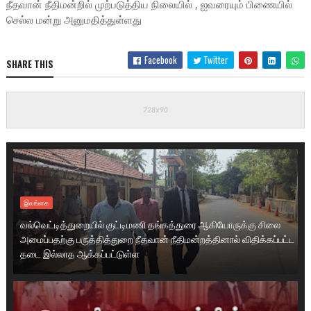
நீதவான் நீதிமன்றில் முற்படுத்திய நிலையில் , ஐவரையும் பிணையில்
செல்ல மன்று அனுமதித்துள்ளது
Facebook
Twitter
SHARE THIS
இலங்கை
வல்வெட்டித்துறையில் குட்டிமணி தங்கத்துரை ஆகியோருக்கு சிலை
அமைப்பதற்கு பருத்தித்துறை நீதவான் நீதிமன்றத்தினால் விதிக்கப்பட்ட
தடை இல்லாத ஆக்கப்பட்டுள்ள