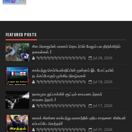
FEATURED POSTS
சீன பிரஜையின் மரணம் தொடர்பில் மேலும் பல திடுக்கிடும்
தகவல்கள்..!
🐅🐅🐅🐅🐅🐅🐆🐆🐆🐆🐆🐆🐆🐆
Jul 28, 2026
கால்பந்து செம்பியன்ஷிப்பின் மூன்றாம் இட போட்டியில்
நடக்கப்போகும் முக்கிய நிகழ்வுகள்
🐅🐅🐅🐅🐅🐅🐆🐆🐆🐆🐆🐆🐆🐆
Jul 18, 2026
நவகமுவ துப்பாக்கிச் சூட்டில் காயமடைந்தவர்
சாவடைந்தார்..!
🐅🐅🐅🐅🐅🐅🐆🐆🐆🐆🐆🐆🐆🐆
Jul 17, 2026
உலகக் கிண்ண கால்பந்து வரலாற்றில் புதிய சாதனை: கிலியன்
எம்பாப்பே அசத்தல்!
🐅🐅🐅🐅🐅🐅🐆🐆🐆🐆🐆🐆🐆🐆
Jul 01, 2026