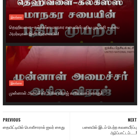
இலங்கை
தெஹிவளை–கல்கிஸ்ஸ மாநகர சபையின் புதிய முயற்சி – சபை
அமர்வுகள் இனி நேரலையில்!
இலங்கை
முன்னாள் அமைச்சர் அகில விராஜ் காரியவசம் கைது!
PREVIOUS
NEXT
தையிட்டியில் பொலீசாரால் ஐவர் கைது
பளையில் இடம் பெற்ற கவனயீர்ப்பு
ஆர்ப்பாட்டம்......!