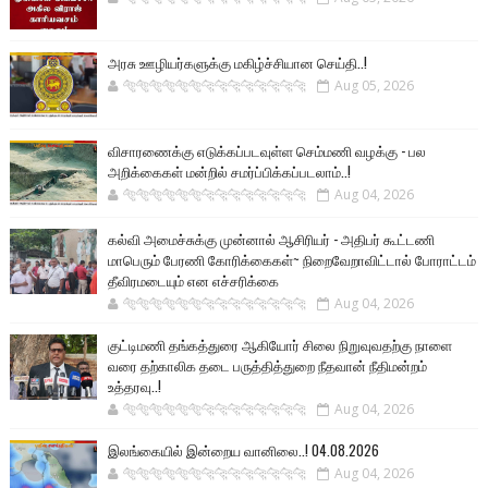
அரசு ஊழியர்களுக்கு மகிழ்ச்சியான செய்தி..!
🐅🐅🐅🐅🐅🐅🐆🐆🐆🐆🐆🐆🐆🐆
Aug 05, 2026
விசாரணைக்கு எடுக்கப்படவுள்ள செம்மணி வழக்கு - பல
அறிக்கைகள் மன்றில் சமர்ப்பிக்கப்படலாம்..!
🐅🐅🐅🐅🐅🐅🐆🐆🐆🐆🐆🐆🐆🐆
Aug 04, 2026
கல்வி அமைச்சுக்கு முன்னால் ஆசிரியர் - அதிபர் கூட்டணி
மாபெரும் பேரணி கோரிக்கைகள்~ நிறைவேறாவிட்டால் போராட்டம்
தீவிரமடையும் என எச்சரிக்கை
🐅🐅🐅🐅🐅🐅🐆🐆🐆🐆🐆🐆🐆🐆
Aug 04, 2026
குட்டிமணி தங்கத்துரை ஆகியோர் சிலை நிறுவுவதற்கு நாளை
வரை தற்காலிக தடை பருத்தித்துறை நீதவான் நீதிமன்றம்
உத்தரவு..!
🐅🐅🐅🐅🐅🐅🐆🐆🐆🐆🐆🐆🐆🐆
Aug 04, 2026
இலங்கையில் இன்றைய வானிலை..! 04.08.2026
🐅🐅🐅🐅🐅🐅🐆🐆🐆🐆🐆🐆🐆🐆
Aug 04, 2026