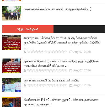
கலைமகளில் கலக்கிய மாணவர் பாராளுமன்ற அமர்வு (
பிந்திய செய்திகள்
பேராதனைப் பல்கலைக்கழக கல்வி நடவடிக்கைகள் திங்கள்
முதல் மீள ஆரம்பம்: விடுதி மாணவர்களுக்கு முக்கிய அறிவிப்பு!
...............
🐅🐅🐅🐅🐅🐅🐆🐆🐆🐆🐆🐆🐆🐆
Aug 07, 2026
முன்னாள் அமைச்சர் லக்ஷ்மன் யாப்பாவிற்கு குற்றப்பத்திரிகை
கையளிப்பு: பிணையில் விடுதலை ...
🐅🐅🐅🐅🐅🐅🐆🐆🐆🐆🐆🐆🐆🐆
Aug 07, 2026
ஜனநாயக கவனயீர்ப்பு போராட்டம் மன்னாரில்
🐅🐅🐅🐅🐅🐅🐆🐆🐆🐆🐆🐆🐆🐆
Aug 07, 2026
இலங்கையில் 146 சட்டவிரோத சூதாட்ட இணையதளங்களை
முடக்குமாறு உத்தரவு..!