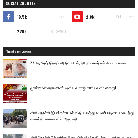
SOCIAL COUNTER
18.5k
2.8k
Likes
Subscribes
2286
Followers
பிரபல்யமானவை
84 ஆயிரத்திற்கும் அதிக டெங்கு நோயாளர்கள் அடையாளம்..!
முன்னாள் அமைச்சர் அகில விராஜ் காரியவசம் கைது!
கிளிநொச்சி இயக்கச்சியில் வீதி விபத்து: பெண் படுகாயமடைந்து
வைத்தியசாலையில் அனுமதி
கிளிநொச்சியில் எரிந்த நிலையில் வீழ்ந்துகிடந்த ஆணின் சடலம்