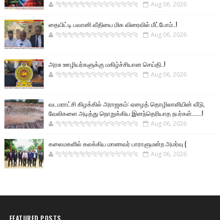
🐅🐅🐅🐅🐅🐅🐆🐆🐆🐆🐆🐆🐆🐆
Aug 06, 2026
தையிட்டி பவானி வீதியை மிக விரைவில் மீட்போம்..!
🐅🐅🐅🐅🐅🐅🐆🐆🐆🐆🐆🐆🐆🐆
Aug 06, 2026
அரசு ஊழியர்களுக்கு மகிழ்ச்சியான செய்தி..!
🐅🐅🐅🐅🐅🐅🐆🐆🐆🐆🐆🐆🐆🐆
Aug 06, 2026
வடமராட்சி கிழக்கில் அராஜகம்: ஏழைத் தொழிலாளியின் வீடு,
வேலிகளை அடித்து நொறுக்கிய இனந்தெரியாத நபர்கள்.......!
🐅🐅🐅🐅🐅🐅🐆🐆🐆🐆🐆🐆🐆🐆
Aug 06, 2026
கலைமகளில் கலக்கிய மாணவர் பாராளுமன்ற அமர்வு (
🐅🐅🐅🐅🐅🐅🐆🐆🐆🐆🐆🐆🐆🐆
Aug 06, 2026
FEATURED POSTS