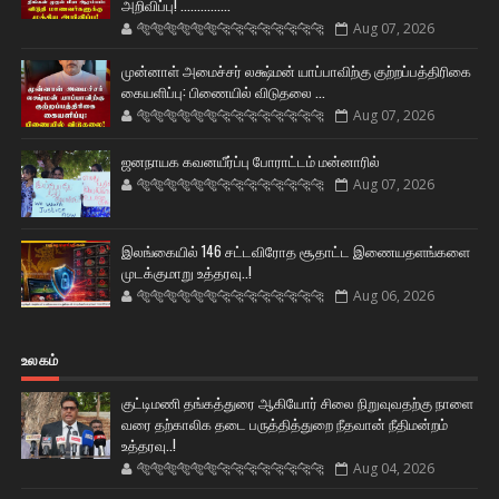
அறிவிப்பு! ...............
🐅🐅🐅🐅🐅🐅🐆🐆🐆🐆🐆🐆🐆🐆
Aug 07, 2026
முன்னாள் அமைச்சர் லக்ஷ்மன் யாப்பாவிற்கு குற்றப்பத்திரிகை
கையளிப்பு: பிணையில் விடுதலை ...
🐅🐅🐅🐅🐅🐅🐆🐆🐆🐆🐆🐆🐆🐆
Aug 07, 2026
ஜனநாயக கவனயீர்ப்பு போராட்டம் மன்னாரில்
🐅🐅🐅🐅🐅🐅🐆🐆🐆🐆🐆🐆🐆🐆
Aug 07, 2026
இலங்கையில் 146 சட்டவிரோத சூதாட்ட இணையதளங்களை
முடக்குமாறு உத்தரவு..!
🐅🐅🐅🐅🐅🐅🐆🐆🐆🐆🐆🐆🐆🐆
Aug 06, 2026
உலகம்
குட்டிமணி தங்கத்துரை ஆகியோர் சிலை நிறுவுவதற்கு நாளை
வரை தற்காலிக தடை பருத்தித்துறை நீதவான் நீதிமன்றம்
உத்தரவு..!
🐅🐅🐅🐅🐅🐅🐆🐆🐆🐆🐆🐆🐆🐆
Aug 04, 2026