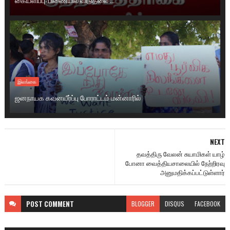
இலங்கை
ஜனநாயக கவனயீர்ப்பு போராட்டம் மன்னாரில்
NEXT
தவத்திரு வேலன் சுயாமிகள் யாழ்
போனா வைத்தியசாலையில் நேற்றிரவு
அனுமதிக்கப்பட்டுள்ளார்
POST
COMMENT
BLOGGER
DISQUS
FACEBOOK