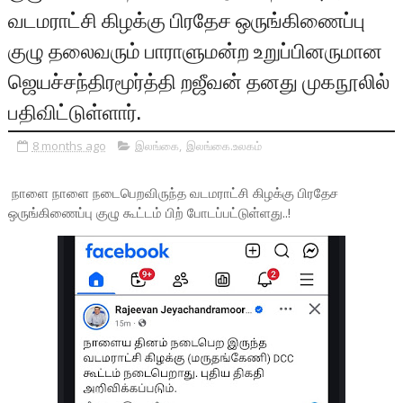
வடமராட்சி கிழக்கு பிரதேச ஒருங்கிணைப்பு
குழு தலைவரும் பாராளுமன்ற உறுப்பினருமான
ஜெயச்சந்திரமூர்த்தி றஜீவன் தனது முகநூலில்
பதிவிட்டுள்ளார்.
8 months ago
இலங்கை
,
இலங்கை.உலகம்
நாளை நாளை நடைபெறவிருந்த வடமராட்சி கிழக்கு பிரதேச
ஒருங்கிணைப்பு குழு கூட்டம் பிற் போடப்பட்டுள்ளது..!